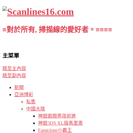
≡對於所有, 掃描線的愛好者。≡≡≡≡
主菜單
跳至主內容
跳至副內容
新聞
亞洲博彩
私售
中國大陸
神遊遊戲男孩前進
神遊3DS XL版馬里奧
Famiclone小霸王