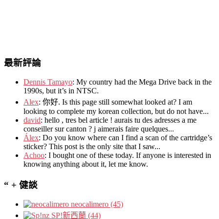
最新評論
Dennis Tamayo
:
My country had the Mega Drive back in the
1990s
,
but it’s in NTSC
.
Alex
: 你好.
Is this page still somewhat looked at
?
I am
looking to complete my korean collection
,
but do not have..
.
david
:
hello
,
tres bel article
!
aurais tu des adresses a me
conseiller sur canton
?
j aimerais faire quelques..
.
Álex
: Do you know where can I find a scan of the cartridge’s
sticker? This post is the only site that I saw...
Achoo
: I bought one of these today. If anyone is interested in
knowing anything about it, let me know.
“ + 健談
neocalimero (45)
SP!新西蘭 (44)