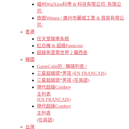
福州WaiXing科學 & 科技有限公司. 有限公
司.
旅遊Winsen / 廣州市麗城工業 & 貿易有限公
司.
香港
任天堂娛樂系統
紅白機 & 超級Famicom
超級馬里奧世界 2 耀西島
韓國
GameCube的 : 韓碩列表 !
三星超級邯*男孩 (EN FRANCAIS)
三星超級邯*男孩 (在英語)
現代超級Comboy
主列表
(EN FRANCAIS)
現代超級Comboy
主列表
(在英語)
台灣