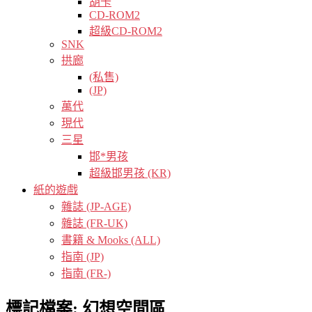
胡卡
CD-ROM2
超級CD-ROM2
SNK
拱廊
(私售)
(JP)
萬代
現代
三星
邯*男孩
超級邯男孩 (KR)
紙的遊戲
雜誌 (JP-AGE)
雜誌 (FR-UK)
書籍 & Mooks (ALL)
指南 (JP)
指南 (FR-)
標記檔案:
幻想空間區