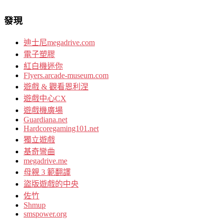
發現
迪士尼megadrive.com
電子塑膠
紅白機迷你
Flyers.arcade-museum.com
遊戲 & 觀看恩利涅
遊戲中心CX
遊戲機廣場
Guardiana.net
Hardcoregaming101.net
獨立遊戲
基奇彎曲
megadrive.me
母親 3 範翻譯
盜版遊戲的中央
佐竹
Shmup
smspower.org