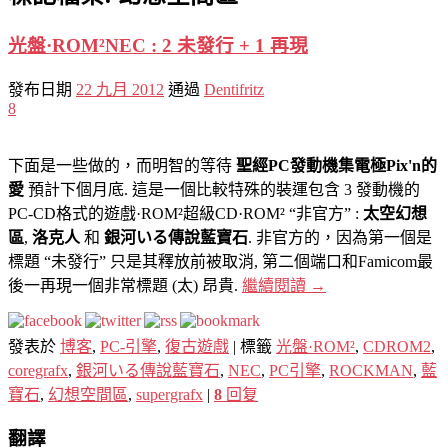
光盤·ROM²NEC : 2 未發行 + 1 再現
發布日期
22 九月 2012
通過
Dentifritz
8
下面是一些做的，而明智的等待
聖經PC發動機集電極Pix'n的
愛
預計下個月底. 這是一個比較特殊的裝運包含 3 發動機的
PC-CD格式的遊戲·ROM²超級CD·ROM² “非官方” :
太空幻想
區
,
洛克人
和
銀河いる傳說藍寶石
. 非官方的，因為第一個是
標題 “未發行” 只是其釋放前被取消, 第二個端口和Famicom最
後一再現一個非常標題 (太) 昂貴.
繼續閱讀
→
發表於
博客
,
PC-引擎
,
復古遊戲
|
標籤
光盤·ROM²
,
CDROM2
,
coregrafx
,
銀河いる傳說藍寶石
,
NEC
,
PC引擎
,
ROCKMAN
,
藍
寶石
,
幻想空間區
,
supergrafx
|
8
回复
翻譯