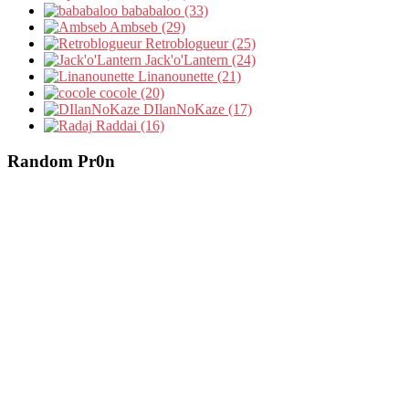
bababaloo (33)
Ambseb (29)
Retroblogueur (25)
Jack'o'Lantern (24)
Linanounette (21)
cocole (20)
DIlanNoKaze (17)
Raddai (16)
Random Pr0n