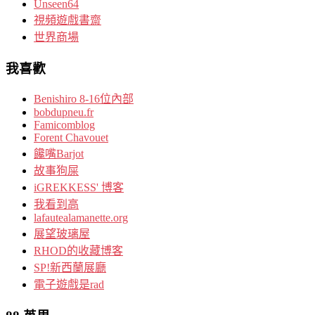
Unseen64
視頻遊戲書齋
世界商場
我喜歡
Benishiro 8-16位內部
bobdupneu.fr
Famicomblog
Forent Chavouet
饞嘴Barjot
故事狗屎
iGREKKESS' 博客
我看到高
lafautealamanette.org
展望玻璃屋
RHOD的收藏博客
SP!新西蘭展廳
電子遊戲是rad