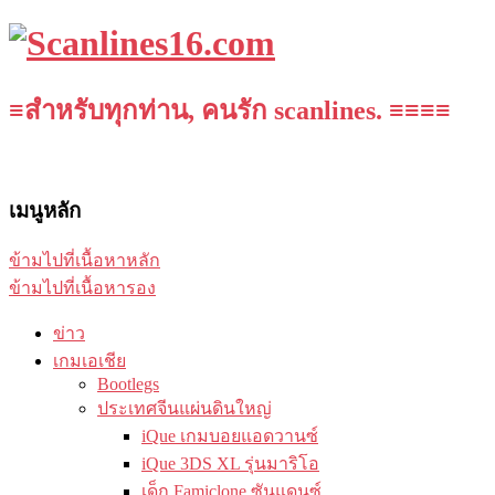
≡สำหรับทุกท่าน, คนรัก scanlines. ≡≡≡≡
เมนูหลัก
ข้ามไปที่เนื้อหาหลัก
ข้ามไปที่เนื้อหารอง
ข่าว
เกมเอเชีย
Bootlegs
ประเทศจีนแผ่นดินใหญ่
iQue เกมบอยแอดวานซ์
iQue 3DS XL รุ่นมาริโอ
เด็ก Famiclone ซันแดนซ์