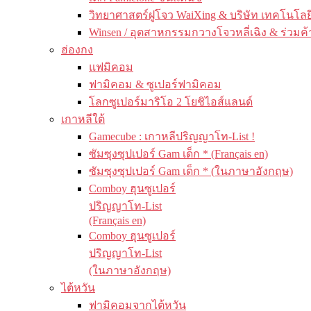
วิทยาศาสตร์ฝูโจว WaiXing & บริษัท เทคโนโลยี
Winsen / อุตสาหกรรมกวางโจวหลี่เฉิง & ร่วมค้
ฮ่องกง
แฟมิคอม
ฟามิคอม & ซูเปอร์ฟามิคอม
โลกซูเปอร์มาริโอ 2 โยชิไอส์แลนด์
เกาหลีใต้
Gamecube : เกาหลีปริญญาโท-List !
ซัมซุงซุปเปอร์ Gam เด็ก * (Français en)
ซัมซุงซุปเปอร์ Gam เด็ก * (ในภาษาอังกฤษ)
Comboy ฮุนซูเปอร์
ปริญญาโท-List
(Français en)
Comboy ฮุนซูเปอร์
ปริญญาโท-List
(ในภาษาอังกฤษ)
ไต้หวัน
ฟามิคอมจากไต้หวัน