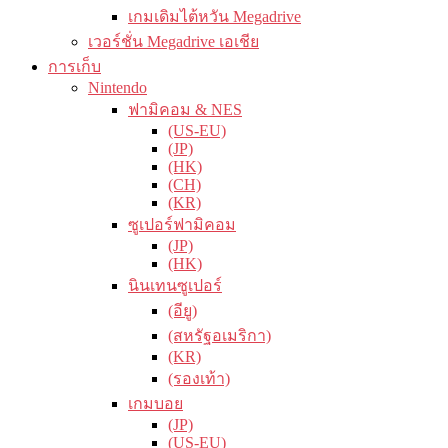
เกมเดิมไต้หวัน Megadrive
เวอร์ชั่น Megadrive เอเชีย
การเก็บ
Nintendo
ฟามิคอม & NES
(US-EU)
(JP)
(HK)
(CH)
(KR)
ซูเปอร์ฟามิคอม
(JP)
(HK)
นินเทนซูเปอร์
(อียู)
(สหรัฐอเมริกา)
(KR)
(รองเท้า)
เกมบอย
(JP)
(US-EU)