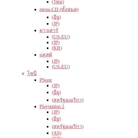
(ใหม่)
mega-CD (ทั้งหมด)
(อียู)
(JP)
ดาวเสาร์
(US-EU)
(JP)
(KR)
แคสต์
(JP)
(US-EU)
โซนี่
PSone
(JP)
(อียู)
(สหรัฐอเมริกา)
Playstation 2
(JP)
(อียู)
(สหรัฐอเมริกา)
(AS)