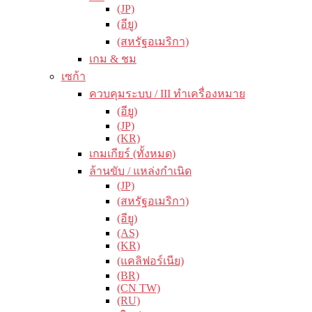
(JP)
(อียู)
(สหรัฐอเมริกา)
เกม & ชม
เซก้า
ควบคุมระบบ / III ทำเครื่องหมาย
(อียู)
(JP)
(KR)
เกมเกียร์ (ทั้งหมด)
ล้านขับ / แหล่งกำเนิด
(JP)
(สหรัฐอเมริกา)
(อียู)
(AS)
(KR)
(แคลิฟอร์เนีย)
(BR)
(CN TW)
(RU)