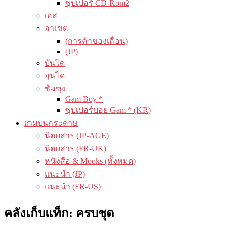
ซุปเปอร์ CD-Rom2
เอส
อาเขต
(การค้าของเถื่อน)
(JP)
บันได
ฮุนได
ซัมซุง
Gam Boy *
ซุปเปอร์บอย Gam * (KR)
เกมบนกระดาษ
นิตยสาร (JP-AGE)
นิตยสาร (FR-UK)
หนังสือ & Mooks (ทั้งหมด)
แนะนำ (JP)
แนะนำ (FR-US)
คลังเก็บแท็ก:
ครบชุด