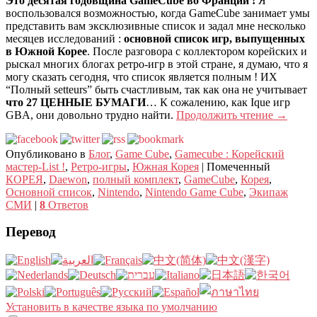
Это десятая годовщина GameCube во Франции !
Я
воспользовался возможностью, когда GameCube занимает умы
представить вам эксклюзивные список и задал мне несколько
месяцев исследований :
основной список игр, выпущенных
в Южной Корее
. После разговора с коллектором корейских и
рыскал многих блогах ретро-игр в этой стране, я думаю, что я
могу сказать сегодня, что список является полным ! ИХ
“Полный setteurs” быть счастливым, так как она не учитывает
что 27 ЦЕННЫЕ БУМАГИ
… К сожалению, как Ique игр
GBA, они довольно трудно найти.
Продолжить чтение
→
Опубликовано в
Блог
,
Game Cube
,
Gamecube : Корейский
мастер-List !
,
Ретро-игры
,
Южная Корея
|
Помеченный
КОРЕЯ
,
Daewon
,
полный комплект
,
GameCube
,
Корея
,
Основной список
,
Nintendo
,
Nintendo Game Cube
,
Экипаж
СМИ
|
8
Ответов
Перевод
Установить в качестве языка по умолчанию