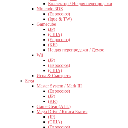
Коллектор / Не для перепродажи
Nintendo 3DS
(Евросоюз)
(Ique & TW)
Gamecube
(JP)
(США)
(Евросоюз)
(KR)
Не для перепродажи / Демос
Wii
(JP)
(Евросоюз)
(США)
Игра & Смотреть
Sega
Master System / Mark III
(Евросоюз)
(JP)
(KR)
Game Gear (ALL)
Mega Drive / Книга Бытия
(JP)
(США)
(Евросоюз)