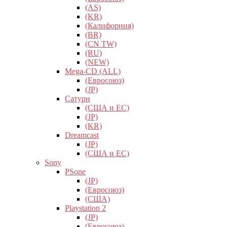
(AS)
(KR)
(Калифорния)
(BR)
(CN TW)
(RU)
(NEW)
Mega-CD (ALL)
(Евросоюз)
(JP)
Сатурн
(США и ЕС)
(JP)
(KR)
Dreamcast
(JP)
(США и ЕС)
Sony
PSone
(JP)
(Евросоюз)
(США)
Playstation 2
(JP)
(Евросоюз)