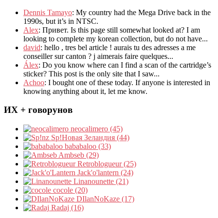
Dennis Tamayo
:
My country had the Mega Drive back in the
1990s
,
but it’s in NTSC
.
Alex
: Привет.
Is this page still somewhat looked at
?
I am
looking to complete my korean collection
,
but do not have..
.
david
:
hello
,
tres bel article
!
aurais tu des adresses a me
conseiller sur canton
?
j aimerais faire quelques..
.
Álex
: Do you know where can I find a scan of the cartridge’s
sticker? This post is the only site that I saw...
Achoo
: I bought one of these today. If anyone is interested in
knowing anything about it, let me know.
ИХ + говорунов
neocalimero (45)
Sp!Новая Зеландия (44)
bababaloo (33)
Ambseb (29)
Retroblogueur (25)
Jack'o'lantern (24)
Linanounette (21)
cocole (20)
DIlanNoKaze (17)
Radaj (16)