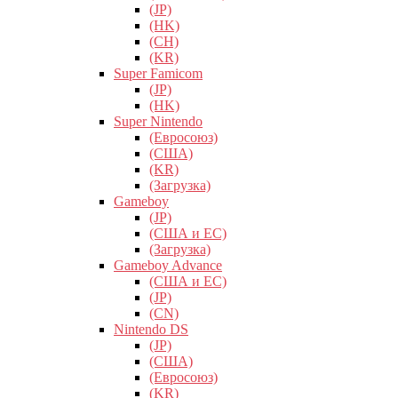
(JP)
(HK)
(CH)
(KR)
Super Famicom
(JP)
(HK)
Super Nintendo
(Евросоюз)
(США)
(KR)
(Загрузка)
Gameboy
(JP)
(США и ЕС)
(Загрузка)
Gameboy Advance
(США и ЕС)
(JP)
(CN)
Nintendo DS
(JP)
(США)
(Евросоюз)
(KR)