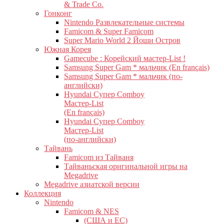
& Trade Co.
Гонконг
Nintendo Развлекательные системы
Famicom & Super Famicom
Super Mario World 2 Йоши Остров
Южная Корея
Gamecube : Корейский мастер-List !
Samsung Super Gam * мальчик (En français)
Samsung Super Gam * мальчик (по-
английски)
Hyundai Супер Comboy
Мастер-List
(En français)
Hyundai Супер Comboy
Мастер-List
(по-английски)
Тайвань
Famicom из Тайваня
Тайваньская оригинальной игры на
Megadrive
Megadrive азиатской версии
Коллекция
Nintendo
Famicom & NES
(США и ЕС)