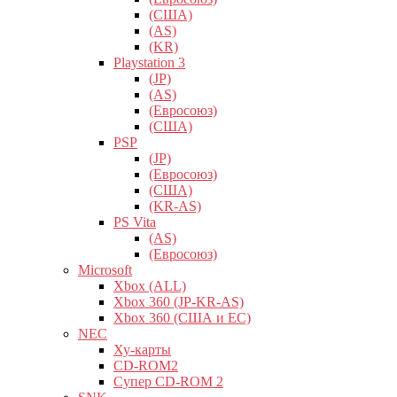
(США)
(AS)
(KR)
Playstation 3
(JP)
(AS)
(Евросоюз)
(США)
PSP
(JP)
(Евросоюз)
(США)
(KR-AS)
PS Vita
(AS)
(Евросоюз)
Microsoft
Xbox (ALL)
Xbox 360 (JP-KR-AS)
Xbox 360 (США и ЕС)
NEC
Ху-карты
CD-ROM2
Супер CD-ROM 2