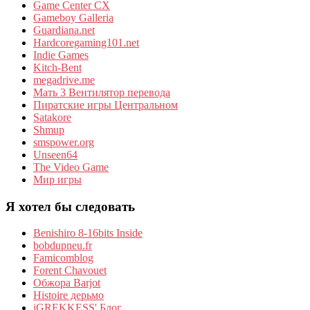
Game Center CX
Gameboy Galleria
Guardiana.net
Hardcoregaming101.net
Indie Games
Kitch-Bent
megadrive.me
Мать 3 Вентилятор перевода
Пиратские игры Центральном
Satakore
Shmup
smspower.org
Unseen64
The Video Game
Мир игры
Я хотел бы следовать
Benishiro 8-16bits Inside
bobdupneu.fr
Famicomblog
Forent Chavouet
Обжора Barjot
Histoire дерьмо
iGREKKESS' Блог