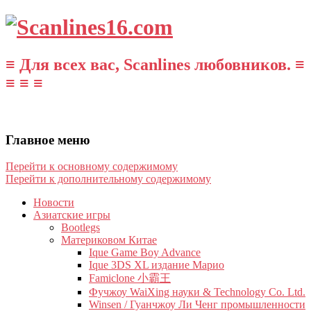
≡ Для всех вас, Scanlines любовников. ≡
≡ ≡ ≡
Главное меню
Перейти к основному содержимому
Перейти к дополнительному содержимому
Новости
Азиатские игры
Bootlegs
Материковом Китае
Ique Game Boy Advance
Ique 3DS XL издание Марио
Famiclone 小霸王
Фучжоу WaiXing науки & Technology Co. Ltd.
Winsen / Гуанчжоу Ли Ченг промышленности