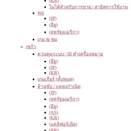
(KR)
ไม่ได้สำหรับการขาย / สาธิตการใช้งาน
Wii
(JP)
(อียู)
(สหรัฐอเมริกา)
เกม & ชม
เซก้า
ควบคุมระบบ / III ทำเครื่องหมาย
(อียู)
(JP)
(KR)
เกมเกียร์ (ทั้งหมด)
ล้านขับ / แหล่งกำเนิด
(JP)
(สหรัฐอเมริกา)
(อียู)
(AS)
(KR)
(แคลิฟอร์เนีย)
(BR)