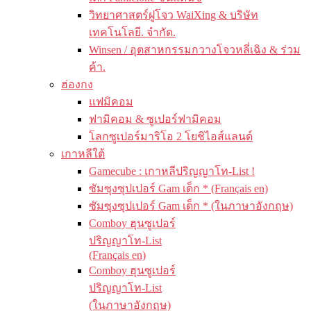
วิทยาศาสตร์ฝูโจว WaiXing & บริษัท
เทคโนโลยี. จำกัด.
Winsen / อุตสาหกรรมกวางโจวหลี่เฉิง & ร่วม
ค้า.
ฮ่องกง
แฟมิคอม
ฟามิคอม & ซูเปอร์ฟามิคอม
โลกซูเปอร์มาริโอ 2 โยชิไอส์แลนด์
เกาหลีใต้
Gamecube : เกาหลีปริญญาโท-List !
ซัมซุงซุปเปอร์ Gam เด็ก * (Français en)
ซัมซุงซุปเปอร์ Gam เด็ก * (ในภาษาอังกฤษ)
Comboy ฮุนซูเปอร์
ปริญญาโท-List
(Français en)
Comboy ฮุนซูเปอร์
ปริญญาโท-List
(ในภาษาอังกฤษ)