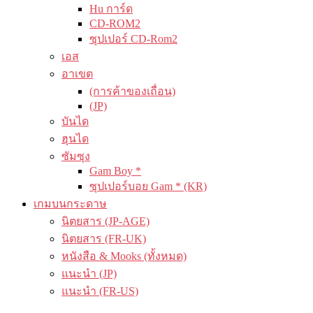
Hu การ์ด
CD-ROM2
ซุปเปอร์ CD-Rom2
เอส
อาเขต
(การค้าของเถื่อน)
(JP)
บันได
ฮุนได
ซัมซุง
Gam Boy *
ซุปเปอร์บอย Gam * (KR)
เกมบนกระดาษ
นิตยสาร (JP-AGE)
นิตยสาร (FR-UK)
หนังสือ & Mooks (ทั้งหมด)
แนะนำ (JP)
แนะนำ (FR-US)