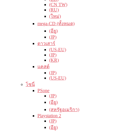
(CN TW)
(RU)
(ใหม่)
mega-CD (ทั้งหมด)
(อียู)
(JP)
ดาวเสาร์
(US-EU)
(JP)
(KR)
แคสต์
(JP)
(US-EU)
โซนี่
PSone
(JP)
(อียู)
(สหรัฐอเมริกา)
Playstation 2
(JP)
(อียู)