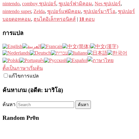
nintendo
,
comboy ซุปเปอร์
,
ซูเปอร์ฟามิคอม
,
Nes ซุปเปอร์
,
nintendo super
,
Zelda
,
ซูเปอร์แฟมิคอม
,
ซุปเปอร์มาริโอ
,
ซุปเปอร์
บอยดอทคอม
,
ฮุนไดอิเล็กทรอนิคส์
|
18
ตอบ
การแปล
ตั้งเป็นภาษาเริ่มต้น
แก้ไขการแปล
ค้นหาเกม (อดีต: มาริโอ)
ค้นหา
Random Pr0n