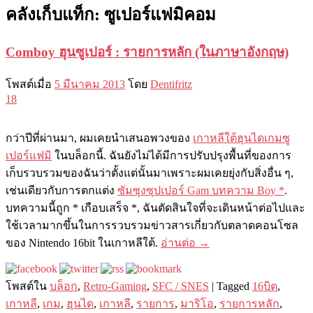
คลังเก็บแท็ก:
ซูเปอร์แฟมิคอม
Comboy ฮุนซูเปอร์ : รายการหลัก (ในภาษาอังกฤษ)
โพสต์เมื่อ
5 มีนาคม 2013
โดย
Dentifritz
18
กว่าปีที่ผ่านมา, ผมเคยนำเสนอพวงของ
เกาหลีใต้ฮุนไดเกมซู
เปอร์แฟมิ
ในบล็อกนี้. ฉันยังไม่ได้มีการปรับปรุงพื้นที่ของการ
เก็บรวบรวมของฉันว่าตั้งแต่นั้นมาเพราะผมเคยยุ่งกับสิ่งอื่น ๆ,
เช่นเดียวกับการตกแต่ง
ซัมซุงซุปเปอร์ Gam บทความ Boy *
.
บทความนี้ถูก * เกือบเสร็จ *, ฉันตัดสินใจที่จะเดินหน้าต่อไปและ
ใช้เวลามากขึ้นในการรวบรวมข่าวสารเกี่ยวกับตลาดคอนโซล
ของ Nintendo 16bit ในเกาหลีใต้.
อ่านต่อ
→
โพสต์ใน
บล็อก
,
Retro-Gaming
,
SFC / SNES
|
Tagged
16บิต
,
เกาหลี
,
เกม
,
ฮุนได
,
เกาหลี
,
รายการ
,
มาริโอ
,
รายการหลัก
,