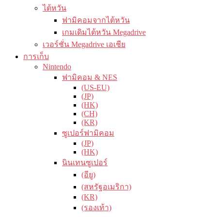
ไต้หวัน
ฟามิคอมจากไต้หวัน
เกมเดิมไต้หวัน Megadrive
เวอร์ชั่น Megadrive เอเชีย
การเก็บ
Nintendo
ฟามิคอม & NES
(US-EU)
(JP)
(HK)
(CH)
(KR)
ซูเปอร์ฟามิคอม
(JP)
(HK)
นินเทนซูเปอร์
(อียู)
(สหรัฐอเมริกา)
(KR)
(รองเท้า)