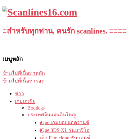
≡สำหรับทุกท่าน, คนรัก scanlines. ≡≡≡≡
เมนูหลัก
ข้ามไปที่เนื้อหาหลัก
ข้ามไปที่เนื้อหารอง
ข่าว
เกมเอเชีย
Bootlegs
ประเทศจีนแผ่นดินใหญ่
iQue เกมบอยแอดวานซ์
iQue 3DS XL รุ่นมาริโอ
เด็ก Famiclone ซันแดนซ์