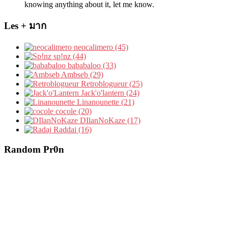
knowing anything about it, let me know.
Les + มาก
neocalimero (45)
sp!nz (44)
bababaloo (33)
Ambseb (29)
Retroblogueur (25)
Jack'o'lantern (24)
Linanounette (21)
cocole (20)
DIlanNoKaze (17)
Raddai (16)
Random Pr0n