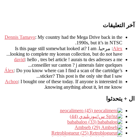
آخر التعليقات
Dennis Tamayo
:
My country had the Mega Drive back in the
.
1990s
,
but it’s in NTSC
Alex
: مرحبا.
I am
?
Is this page still somewhat looked at
.
looking to complete my korean collection
,
but do not have..
david
:
hello
,
tres bel article
!
aurais tu des adresses a me
.
conseiller sur canton
?
j aimerais faire quelques..
Álex
: Do you know where can I find a scan of the cartridge’s
sticker? This post is the only site that I saw...
Achoo
: I bought one of these today. If anyone is interested in
knowing anything about it, let me know.
ال + يتحدثوا
neocalimero (45)
س!نيوزيلندي (44)
bababaloo (33)
Ambseb (29)
Retroblogueur (25)