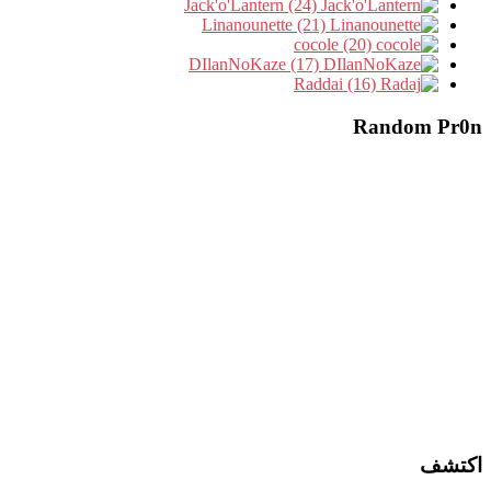
Jack'o'Lantern (24)
Linanounette (21)
cocole (20)
DIlanNoKaze (17)
Raddai (16)
Random Pr0n
اكتشف