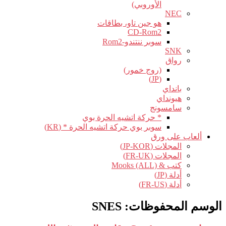
الأوروبي)
NEC
هو جين تاو، بطاقات
CD-Rom2
سوبر ننتندو-Rom2
SNK
رواق
(روج خمور)
(JP)
بانداي
هيونداي
سامسونج
* حركة اتشيه الحرة بوي
سوبر بوي حركة اتشيه الحرة * (KR)
ألعاب على ورق
المجلات (JP-KOR)
المجلات (FR-UK)
كتب & Mooks (ALL)
أدلة (JP)
أدلة (FR-US)
الوسم المحفوظات:
SNES