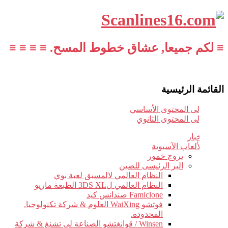
≡ لكم جميعا, عشاق خطوط المسح. ≡ ≡ ≡ ≡
القائمة الرئيسية
تخطي إلى المحتوى الأساسي
تخطي إلى المحتوى الثانوي
أخبار
الألعاب الآسيوية
يروج خمور
البر الرئيسى للصين
النظام العالمي لالمسبق لعبة بوي
النظام العالمي ل3DS XL الطبعة ماريو
Famiclone صندانس كيد
فوتشو WaiXing العلوم & شركة تكنولوجيا.
المحدودة.
Winsen / قوانغتشو الصناعة لى تشنغ & شركة