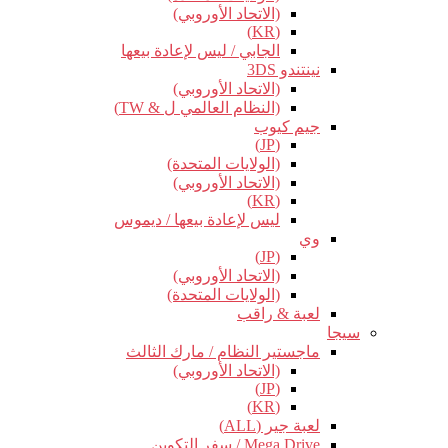
(الاتحاد الأوروبي)
(KR)
الجابي / ليس لإعادة بيعها
نينتندو 3DS
(الاتحاد الأوروبي)
(النظام العالمي ل & TW)
جيم كيوب
(JP)
(الولايات المتحدة)
(الاتحاد الأوروبي)
(KR)
ليس لإعادة بيعها / ديموس
وي
(JP)
(الاتحاد الأوروبي)
(الولايات المتحدة)
لعبة & راقب
سيجا
ماجستير النظام / مارك الثالث
(الاتحاد الأوروبي)
(JP)
(KR)
لعبة جير (ALL)
Mega Drive / سفر التكوين