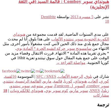
هيونداي سوبر Comboy : قائمة السيد (في اللغة
الإنجليزية)
نشر على
5 مسيرة 2013
بواسطة
Dentifritz
18
على مدى السنوات الماضية, لقد قدمت مجموعة من
هيونداي
الكورية الجنوبية سوبر نينتندو الألعاب
على هذا بلوق. أنا لم محدث
مجال جمع بلدي منذ ذلك الحين لأنني كنت مشغولا بأمور أخرى, مثل
الانتهاء من
سامسونج سوبر حركة اتشيه الحرة * المادة بوي
.
* يجري تقريبا هذه المادة * الانتهاء, قررت الانتقال وقضاء مزيد من
الوقت على جمع بقية المقال حول سوق نينتندو تعزية 16bit في
كوريا الجنوبية.
مواصلة القراءة
→
شارك في
بلوق
,
الرجعية الألعاب
,
SFC / SNES
|
الموسومة
16لقمة
,
كوري
,
ألعاب
,
هيونداي
,
كوريا
,
قائمة
,
ماريو
,
القائمة الرئيسية
,
نينتندو
,
سوبر comboy
,
السوبر ل Famicom
,
سوبر متنوعه
,
سوبر نينتندو
,
زيلدا
,
SNES
,
سوبر ماريو
,
كوم سوبر بوي
,
هيونداي للإلكترونيات
|
18
مشاركات
ترجمة