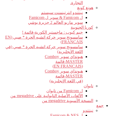
التجارة.
هونغ كونغ
نينتندو إنترتينمنت سيستم
ل Famicom & سوبر ل Famicom
سوبر ماريو العالم 2 جزيرة يوشي
كوريا الجنوبية
جيم كيوب : ماجستير الكورية-قائمة !
سامسونج سوبر حركة اتشيه الحرة * صبي (EN
FRANCAIS)
سامسونج سوبر حركة اتشيه الحرة * صبي (في
اللغة الإنجليزية)
هيونداي سوبر Comboy
MASTER-قائمة
(EN FRANCAIS)
هيونداي سوبر Comboy
MASTER-قائمة
(في اللغة الإنجليزية)
تايوان
ل Famicom من تايوان
الألعاب الأصلية التايوانية على megadrive من
النسخة الآسيوية megadrive من
جمع
نينتندو
ل Famicom & NES