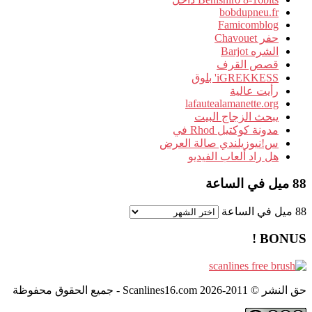
bobdupneu.fr
Famicomblog
حفر Chavouet
الشره Barjot
قصص القرف
iGREKKESS' بلوق
رأيت عالية
lafautealamanette.org
يبحث الزجاج البيت
مدونة كوكتيل Rhod في
س!نيوزيلندي صالة العرض
هل راد ألعاب الفيديو
88 ميل في الساعة
88 ميل في الساعة
BONUS !
حق النشر © 2011-2026 Scanlines16.com - جميع الحقوق محفوظة