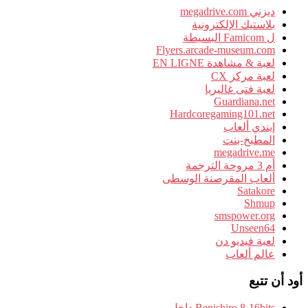
ديزني megadrive.com
بلاستيك الإلكترونية
ل Famicom البسيطة
Flyers.arcade-museum.com
لعبة & مشاهدة EN LIGNE
لعبة مركز CX
لعبة فتى غاليريا
Guardiana.net
Hardcoregaming101.net
إيندي ألعاب
المطبخ-بنت
megadrive.me
أم 3 مروحة الترجمة
ألعاب المقرصنة الوسطى
Satakore
Shmup
smspower.org
Unseen64
لعبة فيديو دن
عالم ألعاب
أود أن تتبع
Benishiro 8-16bits داخل