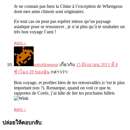
Je ne connais pas bien la Chine à l’exception de Whengzou
dont mes amis chinois sont originaires
.
En tout cas on peut pas espérer mieux qu’un paysage
asiatique pour se ressourcer
,
je n’ai plus qu’à te souhaiter un
très bon voyage l’ami
!
ตอบ
↓
retroblogueur
เกี่ยวกับ
15 มิถุนายน 2011 ที่ 8
ชั่วโมง 28 ของฉัน
กล่าวว่า:
Bon voyage
,
et profites bien de tes retrouvailles
(
c’est le plus
important non
?).
Remarque
,
quand on voit ce que tu
rapportes de Corée
,
j’ai hâte de lire tes prochains billets
ตอบ
↓
ปล่อยให้ตอบกลับ