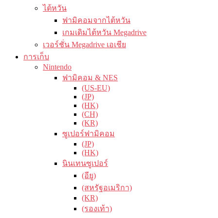
ไต้หวัน
ฟามิคอมจากไต้หวัน
เกมเดิมไต้หวัน Megadrive
เวอร์ชั่น Megadrive เอเชีย
การเก็บ
Nintendo
ฟามิคอม & NES
(US-EU)
(JP)
(HK)
(CH)
(KR)
ซูเปอร์ฟามิคอม
(JP)
(HK)
นินเทนซูเปอร์
(อียู)
(สหรัฐอเมริกา)
(KR)
(รองเท้า)