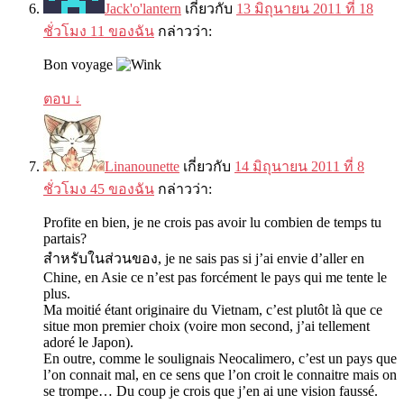
Jack'o'lantern
เกี่ยวกับ
13 มิถุนายน 2011 ที่ 18
ชั่วโมง 11 ของฉัน
กล่าวว่า:
Bon voyage
ตอบ
↓
Linanounette
เกี่ยวกับ
14 มิถุนายน 2011 ที่ 8
ชั่วโมง 45 ของฉัน
กล่าวว่า:
Profite en bien
,
je ne crois pas avoir lu combien de temps tu
partais
?
สำหรับในส่วนของ,
je ne sais pas si j’ai envie d’aller en
Chine
,
en Asie ce n’est pas forcément le pays qui me tente le
plus
.
Ma moitié étant originaire du Vietnam
,
c’est plutôt là que ce
situe mon premier choix
(
voire mon second
,
j’ai tellement
adoré le Japon
).
En outre
,
comme le soulignais Neocalimero
,
c’est un pays que
l’on connait mal
,
en ce sens que l’on croit le connaitre mais on
se trompe
…
Du coup je crois que j’en ai une vision faussé
.