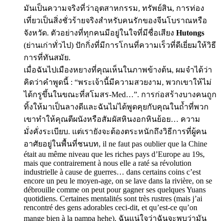
มันเป็นความจริงที่ว่าอุตสาหกรรม, ทรัพย์สิน, การท่อง
เที่ยวเป็นสิ่งชั่วร้ายจริงสำหรับคนรักของจีนโบราณหรือ
จังหวัด. ตัวอย่างที่ทุกคนมีอยู่ในใจที่มีชื่อเสียง
Hutongs
(ย่านเก่าทั่วไป) ปักกิ่งที่มีการโกนที่ความเร็วที่ดีเยี่ยมให้วิธี
การที่ทันสมัย.
เมื่อฉันไปเมืองหยางที่คุณเห็นในภาพข้างต้น, ผมจำได้ว่า
คิดว่าคำพูดนี้ : “พระเจ้านี้มีความสวยงาม, พวกเขาให้ไม่
ได้กรูขึ้นในขณะที่สโมสร-Med…”. การก่อสร้างบางคนถูก
ทิ้งให้มาเป็นลางดีและฉันไม่ได้พูดคุยกับคุณในถ้ำที่พวก
เขาทำให้คุณตีผนังหรือสัมผัสหินงอกหินย้อย… ความ
มั่งคั่งระเบียบ. แต่เรายังจะต้องตระหนักถึงวิธีการที่ผู้คน
อาศัยอยู่ในพื้นที่ชนบท,
il ne faut pas oublier que la Chine
était au même niveau que les riches pays d’Europe au 19s
,
mais que contrairement à nous elle a raté sa révolution
industrielle à cause de guerres
…
dans certains coins c’est
encore un peu le moyen-age
,
on se lave dans la rivière
,
on se
débrouille comme on peut pour gagner ses quelques Yuans
quotidiens
.
Certaines mentalités sont très rustres
(
mais j’ai
rencontré des gens adorables ceci-dit
,
et qu’est-ce qu’on
mange bien à la pampa hehe
). ฉันแน่ใจว่าฉันจะพบว่ามัน