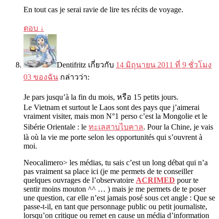
En tout cas je serai ravie de lire tes récits de voyage
.
ตอบ
↓
Dentifritz
เกี่ยวกับ
14 มิถุนายน 2011 ที่ 9 ชั่วโมง
03 ของฉัน
กล่าวว่า:
Je pars jusqu’à la fin du mois
, หรือ 15
petits jours
.
Le Vietnam et surtout le Laos sont des pays que j’aimerai
vraiment visiter
,
mais mon N°1 perso c’est la Mongolie et le
Sibérie Orientale
: le
ทะเลสาบไบคาล
.
Pour la Chine
,
je vais
là où la vie me porte selon les opportunités qui s’ouvrent à
moi
.
Neocalimero> les médias
,
tu sais c’est un long débat qui n’a
pas vraiment sa place ici
(
je me permets de te conseiller
quelques ouvrages de l’observatoire
ACRIMED
pour te
sentir moins mouton ^^
… )
mais je me permets de te poser
une question
,
car elle n’est jamais posé sous cet angle
:
Que se
passe-t-il
,
en tant que personnage public ou petit journaliste
,
lorsqu’on critique ou remet en cause un média d’information