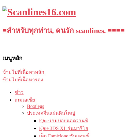
≡สำหรับทุกท่าน, คนรัก scanlines. ≡≡≡≡
เมนูหลัก
ข้ามไปที่เนื้อหาหลัก
ข้ามไปที่เนื้อหารอง
ข่าว
เกมเอเชีย
Bootlegs
ประเทศจีนแผ่นดินใหญ่
iQue เกมบอยแอดวานซ์
iQue 3DS XL รุ่นมาริโอ
เด็ก Famiclone ซันแดนซ์