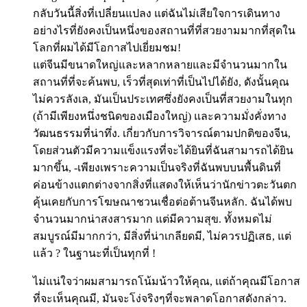
กลับวันนี้สิ่งที่เปลี่ยนแปลง แต่ฉันไม่เสียใจการเดินทาง
อย่างไรที่ยังคงเป็นหนึ่งของสถ​​านที่ที่สวยงามมากที่สุดใน
โลกที่ผมได้มีโอกาสไปเยี่ยมชม!
แต่จีนมีขนาดใหญ่และหลากหลายและมีจำนวนมากใน
สถานที่ที่จะค้นพบ, เร็วที่สุดเท่าที่เป็นไปได้ยัง, ดังนั้นคุณ
ไม่ควรลังเล, มันเป็นประเทศซึ่งยังคงเป็นที่สวยงามในทุก
(ถ้ามีเพียงหนึ่งชนิดของเมืองใหญ่) และความมั่งคั่งทาง
วัฒนธรรมที่น่าทึ่ง. เกี่ยวกับการวิจารณ์ตามปกติของจีน,
โดยส่วนตัวมีความแข็งแรงที่จะได้ยินที่ฉันสามารถได้ยิน
มากขึ้น, -เพียงเพราะความเป็นจริงที่ฉันพบบนพื้นดินที่
ค่อนข้างแตกต่างจากสิ่งที่แสดงให้เห็นว่านักข่าวตะวันตก
คุ้นเคยกับการโฆษณาชวนเชื่อต่อต้านจีนหลัก. ฉันได้พบ
จำนวนมากน่าสงสารมาก แต่มีความสุข. ทั้งหมดไม่
สมบูรณ์มีมากกว่า, มีสิ่งที่น่าเกลียดมี, ไม่ควรปฏิเสธ, แต่
แล้ว ? ในฐานะที่เป็นทุกที่ !
ไม่แน่ใจว่าผมสามารถโน้มน้าวให้คุณ, แต่ถ้าคุณมีโอกาส
ที่จะเห็นคุณมี, มันจะโง่จริงๆที่จะพลาดโอกาสดังกล่าว.