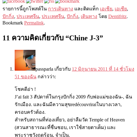
รายการนี​​้ถูกโพสต์ใน
การเดินทาง
และติดแท็ก
เอเชีย
,
เอเชีย
,
ปักกิ่ง
,
ประเทศจีน
,
ประเทศจีน
,
ปักกิ่ง
,
เดินทาง
โดย
Dentifritz
.
Bookmark
Permalink
.
11 ความคิดเกี่ยวกับ “
Chine J-3
”
passparla
เกี่ยวกับ
12 มิถุนายน 2011 ที่ 14 ชั่วโมง
51 ของฉัน
กล่าวว่า:
โชคดีอ่า !
J’ai fait 3 สัปดาห์ในกรุงปักกิ่ง 2009 กับพ่อแม่ของฉัน-, ฉัน
รักเมือง. และฉันมีความสุขredécouvriraiในบางเวลา,
ครอบครัวต้อง.
สำหรับสถานที่ท่องเที่ยว, อย่าลืมวัด Temple of Heaven
(สวนสาธารณะที่ชื่นชอบ, เราใช้สายตาเต็ม) และ
พระราชวังฤดูร้อน, จำเป็น.