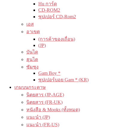
Hu การ์ด
CD-ROM2
ซุปเปอร์ CD-Rom2
เอส
อาเขต
(การค้าของเถื่อน)
(JP)
บันได
ฮุนได
ซัมซุง
Gam Boy *
ซุปเปอร์บอย Gam * (KR)
เกมบนกระดาษ
นิตยสาร (JP-AGE)
นิตยสาร (FR-UK)
หนังสือ & Mooks (ทั้งหมด)
แนะนำ (JP)
แนะนำ (FR-US)