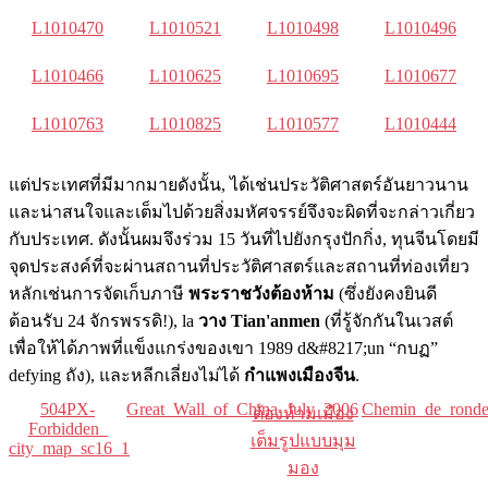
L1010470
L1010521
L1010498
L1010496
L1010466
L1010625
L1010695
L1010677
L1010763
L1010825
L1010577
L1010444
แต่ประเทศที่มีมากมายดังนั้น, ได้เช่นประวัติศาสตร์อันยาวนาน
และน่าสนใจและเต็มไปด้วยสิ่งมหัศจรรย์จึงจะผิดที่จะกล่าวเกี่ยว
กับประเทศ. ดังนั้นผมจึงร่วม 15 วันที่ไปยังกรุงปักกิ่ง, ทุนจีนโดยมี
จุดประสงค์ที่จะผ่านสถานที่ประวัติศาสตร์และสถานที่ท่องเที่ยว
หลักเช่นการจัดเก็บภาษี
พระราชวังต้องห้าม
(ซึ่งยังคงยินดี
ต้อนรับ 24 จักรพรรดิ!),
la
วาง Tian'anmen
(ที่รู้จักกันในเวสต์
เพื่อให้ได้ภาพที่แข็งแกร่งของเขา 1989 d&#8217;un “กบฏ”
defying ถัง), และหลีกเลี่ยงไม่ได้
กำแพงเมืองจีน
.
504PX-
Great_Wall_of_China_July_2006
Chemin_de_ronde
ต้องห้ามเมือง
Forbidden_​​
เต็มรูปแบบมุม
city_map_sc16_1
มอง