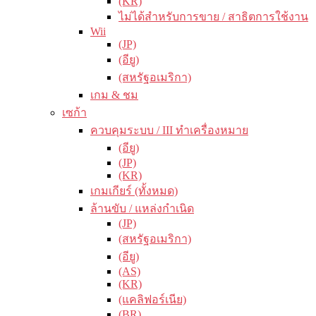
(KR)
ไม่ได้สำหรับการขาย / สาธิตการใช้งาน
Wii
(JP)
(อียู)
(สหรัฐอเมริกา)
เกม & ชม
เซก้า
ควบคุมระบบ / III ทำเครื่องหมาย
(อียู)
(JP)
(KR)
เกมเกียร์ (ทั้งหมด)
ล้านขับ / แหล่งกำเนิด
(JP)
(สหรัฐอเมริกา)
(อียู)
(AS)
(KR)
(แคลิฟอร์เนีย)
(BR)