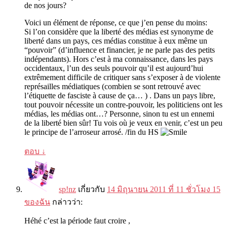
de nos jours
?
Voici un élément de réponse
,
ce que j’en pense du moins
:
Si l’on considère que la liberté des médias est synonyme de
liberté dans un pays
,
ces médias constitue à eux même un
“
pouvoir
” (
d’influence et financier
,
je ne parle pas des petits
indépendants
).
Hors c’est à ma connaissance
,
dans les pays
occidentaux
,
l’un des seuls pouvoir qu’il est aujourd’hui
extrêmement difficile de critiquer sans s’exposer à de violente
représailles médiatiques
(
combien se sont retrouvé avec
l’étiquette de fasciste à cause de ça
… ) .
Dans un pays libre
,
tout pouvoir nécessite un contre-pouvoir
,
les politiciens ont les
médias
,
les médias ont
…?
Personne
,
sinon tu est un ennemi
de la liberté bien sûr
!
Tu vois où je veux en venir
,
c’est un peu
le principe de l’arroseur arrosé
. /
fin du HS
ตอบ
↓
sp!nz
เกี่ยวกับ
14 มิถุนายน 2011 ที่ 11 ชั่วโมง 15
ของฉัน
กล่าวว่า:
Héhé c’est la période faut croire
,