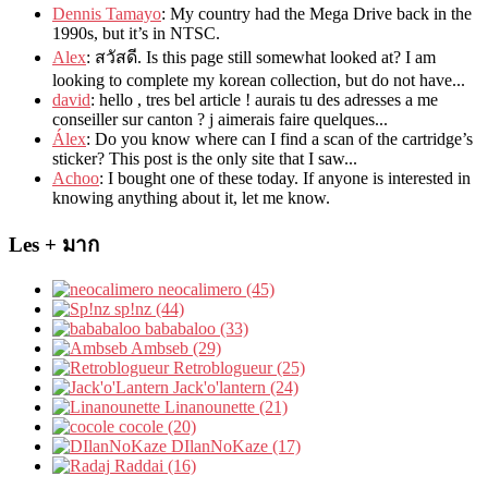
Dennis Tamayo
:
My country had the Mega Drive back in the
1990s
,
but it’s in NTSC
.
Alex
: สวัสดี.
Is this page still somewhat looked at
?
I am
looking to complete my korean collection
,
but do not have..
.
david
:
hello
,
tres bel article
!
aurais tu des adresses a me
conseiller sur canton
?
j aimerais faire quelques..
.
Álex
: Do you know where can I find a scan of the cartridge’s
sticker? This post is the only site that I saw...
Achoo
: I bought one of these today. If anyone is interested in
knowing anything about it, let me know.
Les + มาก
neocalimero (45)
sp!nz (44)
bababaloo (33)
Ambseb (29)
Retroblogueur (25)
Jack'o'lantern (24)
Linanounette (21)
cocole (20)
DIlanNoKaze (17)
Raddai (16)