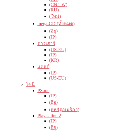
(CN TW)
(RU)
(ใหม่)
mega-CD (ทั้งหมด)
(อียู)
(JP)
ดาวเสาร์
(US-EU)
(JP)
(KR)
แคสต์
(JP)
(US-EU)
โซนี่
PSone
(JP)
(อียู)
(สหรัฐอเมริกา)
Playstation 2
(JP)
(อียู)