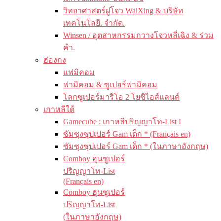
วิทยาศาสตร์ฝูโจว WaiXing & บริษัท
เทคโนโลยี. จำกัด.
Winsen / อุตสาหกรรมกวางโจวหลี่เฉิง & ร่วม
ค้า.
ฮ่องกง
แฟมิคอม
ฟามิคอม & ซูเปอร์ฟามิคอม
โลกซูเปอร์มาริโอ 2 โยชิไอส์แลนด์
เกาหลีใต้
Gamecube : เกาหลีปริญญาโท-List !
ซัมซุงซุปเปอร์ Gam เด็ก * (Français en)
ซัมซุงซุปเปอร์ Gam เด็ก * (ในภาษาอังกฤษ)
Comboy ฮุนซูเปอร์
ปริญญาโท-List
(Français en)
Comboy ฮุนซูเปอร์
ปริญญาโท-List
(ในภาษาอังกฤษ)