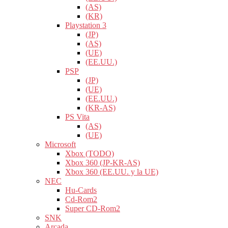
(AS)
(KR)
Playstation 3
(JP)
(AS)
(UE)
(EE.UU.)
PSP
(JP)
(UE)
(EE.UU.)
(KR-AS)
PS Vita
(AS)
(UE)
Microsoft
Xbox (TODO)
Xbox 360 (JP-KR-AS)
Xbox 360 (EE.UU. y la UE)
NEC
Hu-Cards
Cd-Rom2
Super CD-Rom2
SNK
Arcada