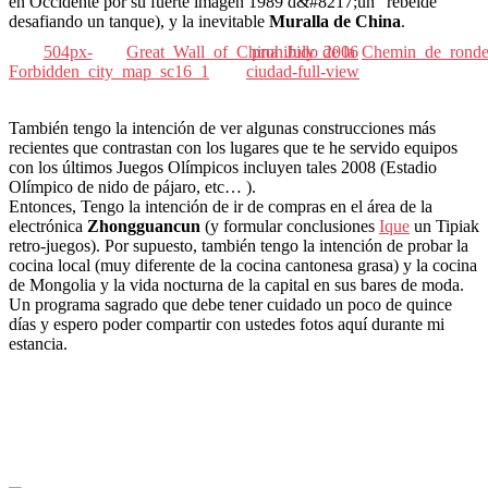
en Occidente por su fuerte imagen 1989 d&#8217;un “rebelde”
desafiando un tanque), y la inevitable
Muralla de China
.
504px-
Great_Wall_of_China_July_2006
prohibido de la
Chemin_de_ronde
Forbidden_city_map_sc16_1
ciudad-full-view
También tengo la intención de ver algunas construcciones más
recientes que contrastan con los lugares que te he servido equipos
con los últimos Juegos Olímpicos incluyen tales 2008 (Estadio
Olímpico de nido de pájaro, etc… ).
Entonces, Tengo la intención de ir de compras en el área de la
electrónica
Zhongguancun
(y formular conclusiones
Ique
un Tipiak
retro-juegos). Por supuesto, también tengo la intención de probar la
cocina local (muy diferente de la cocina cantonesa grasa) y la cocina
de Mongolia y la vida nocturna de la capital en sus bares de moda.
Un programa sagrado que debe tener cuidado un poco de quince
días y espero poder compartir con ustedes fotos aquí durante mi
estancia.