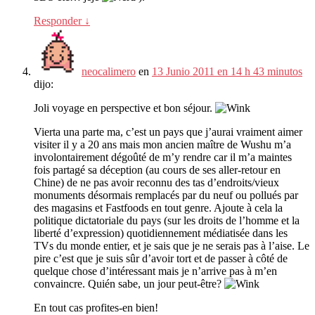
Responder
↓
neocalimero
en
13 Junio 2011 en 14 h 43 minutos
dijo:
Joli voyage en perspective et bon séjour
.
Vierta una parte ma,
c’est un pays que j’aurai vraiment aimer
visiter il y a
20
ans mais mon ancien maître de Wushu m’a
involontairement dégoûté de m’y rendre car il m’a maintes
fois partagé sa déception
(
au cours de ses aller-retour en
Chine
)
de ne pas avoir reconnu des tas d’endroits/vieux
monuments désormais remplacés par du neuf ou pollués par
des magasins et Fastfoods en tout genre
.
Ajoute à cela la
politique dictatoriale du pays
(
sur les droits de l’homme et la
liberté d’expression
)
quotidiennement médiatisée dans les
TVs du monde entier
,
et je sais que je ne serais pas à l’aise
.
Le
pire c’est que je suis sûr d’avoir tort et de passer à côté de
quelque chose d’intéressant mais je n’arrive pas à m’en
convaincre
. Quién sabe,
un jour peut-être
?
En tout cas profites-en bien
!