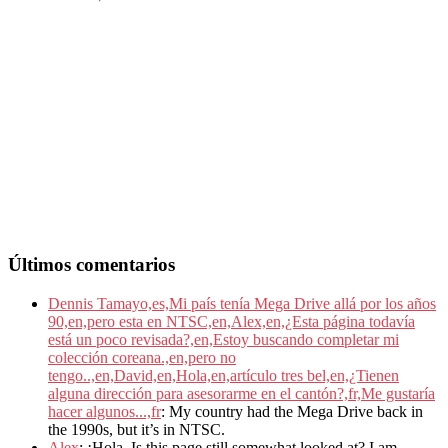
Últimos comentarios
Dennis Tamayo,es,Mi país tenía Mega Drive allá por los años
90,en,pero esta en NTSC,en,Alex,en,¿Esta página todavía
está un poco revisada?,en,Estoy buscando completar mi
colección coreana.,en,pero no
tengo..,en,David,en,Hola,en,artículo tres bel,en,¿Tienen
alguna dirección para asesorarme en el cantón?,fr,Me gustaría
hacer algunos...,fr
: My country had the Mega Drive back in
the 1990s, but it’s in NTSC.
Alex
: ¡Hola. Is this page still somewhat looked at? I am