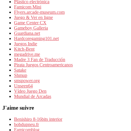
Plástico electrónica
Famicom Mini
Flyers.arcade-museum.com
Juego & Ver en ligne
Game Center CX
Gameboy Galleria
Guardiana.net
Hardcoregaming101.net
Juegos Indie
Kitch-Bent
megadrive.me
Madre 3 Fan de Traducción
Pirata Juegos Centroamericanos
Satake
Shmup
smspower.org
Unseen64
Vídeo Juego Den
Mundial de Arcadas
J'aime suivre
Benishiro 8-16bits interior
bobdupneu.fr
Famicomblog