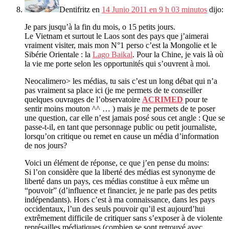
Dentifritz
en
14 Junio 2011 en 9 h 03 minutos
dijo:
Je pars jusqu’à la fin du mois
, o 15
petits jours
.
Le Vietnam et surtout le Laos sont des pays que j’aimerai
vraiment visiter
,
mais mon N°1 perso c’est la Mongolie et le
Sibérie Orientale
: la
Lago Baikal
.
Pour la Chine
,
je vais là où
la vie me porte selon les opportunités qui s’ouvrent à moi
.
Neocalimero> les médias
,
tu sais c’est un long débat qui n’a
pas vraiment sa place ici
(
je me permets de te conseiller
quelques ouvrages de l’observatoire
ACRIMED
pour te
sentir moins mouton ^^
… )
mais je me permets de te poser
une question
,
car elle n’est jamais posé sous cet angle
:
Que se
passe-t-il
,
en tant que personnage public ou petit journaliste
,
lorsqu’on critique ou remet en cause un média d’information
de nos jours
?
Voici un élément de réponse
,
ce que j’en pense du moins
:
Si l’on considère que la liberté des médias est synonyme de
liberté dans un pays
,
ces médias constitue à eux même un
“
pouvoir
” (
d’influence et financier
,
je ne parle pas des petits
indépendants
).
Hors c’est à ma connaissance
,
dans les pays
occidentaux
,
l’un des seuls pouvoir qu’il est aujourd’hui
extrêmement difficile de critiquer sans s’exposer à de violente
représailles médiatiques
(
combien se sont retrouvé avec