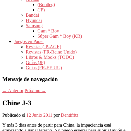
(Bootleg)
(JP)
Bandai
Hyundai
Samsung
Gam * Boy
Súper Gam * Boy (KR)
Juegos en Papel
Revistas (JP-AGE)
Revistas (FR-Reino Unido)
Libros & Mooks (TODO)
Guías (JP)
Guías (FR-EE.UU)
Mensaje de navegación
←
Anterior
Próximo
→
Chine J-3
Publicado el
12 Junio 2011
por
Dentifritz
Y más 3 días antes de partir para China, la impaciencia está
empezando a ganar terreno, No puedo esperar para subir al avión el