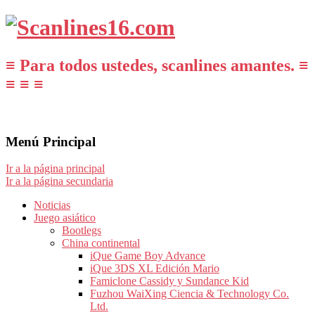
≡ Para todos ustedes, scanlines amantes. ≡
≡ ≡ ≡
Menú Principal
Ir a la página principal
Ir a la página secundaria
Noticias
Juego asiático
Bootlegs
China continental
iQue Game Boy Advance
iQue 3DS XL Edición Mario
Famiclone Cassidy y Sundance Kid
Fuzhou WaiXing Ciencia & Technology Co.
Ltd.