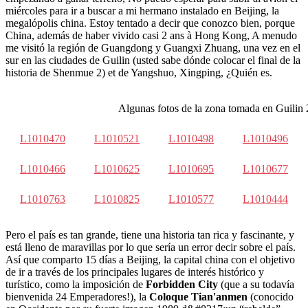
miércoles para ir a buscar a mi hermano instalado en Beijing, la
megalópolis china. Estoy tentado a decir que conozco bien, porque
China, además de haber vivido casi 2 ans à Hong Kong, A menudo
me visitó la región de Guangdong y Guangxi Zhuang, una vez en el
sur en las ciudades de Guilin (usted sabe dónde colocar el final de la
historia de Shenmue 2) et de Yangshuo, Xingping, ¿Quién es.
Algunas fotos de la zona tomada en Guilin
L1010470
L1010521
L1010498
L1010496
L1010466
L1010625
L1010695
L1010677
L1010763
L1010825
L1010577
L1010444
Pero el país es tan grande, tiene una historia tan rica y fascinante, y
está lleno de maravillas por lo que sería un error decir sobre el país.
Así que comparto 15 días a Beijing, la capital china con el objetivo
de ir a través de los principales lugares de interés histórico y
turístico, como la imposición de
Forbidden City
(que a su todavía
bienvenida 24 Emperadores!), la
Coloque Tian'anmen
(conocido