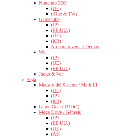
Nintendo 3DS
(UE)
(iQue & TW)
Gamecube
(JP)
(EE.UU.)
(UE)
(KR)
No para reventa / Demos
Wii
(JP)
(UE)
(EE.UU.)
Juego & Ver
Sega
Maestro del Sistema / Mark III
(UE)
(JP)
(KR)
Game Gear (TODO)
Mega Drive / Génesis
(JP)
(EE.UU.)
(UE)
(AS)