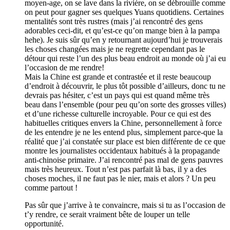
moyen-age
,
on se lave dans la rivière
,
on se débrouille comme
on peut pour gagner ses quelques Yuans quotidiens
.
Certaines
mentalités sont très rustres
(
mais j’ai rencontré des gens
adorables ceci-dit
,
et qu’est-ce qu’on mange bien à la pampa
hehe
).
Je suis sûr qu’en y retournant aujourd’hui je trouverais
les choses changées mais je ne regrette cependant pas le
détour qui reste l’un des plus beau endroit au monde où j’ai eu
l’occasion de me rendre
!
Mais la Chine est grande et contrastée et il reste beaucoup
d’endroit à découvrir
,
le plus tôt possible d’ailleurs
,
donc tu ne
devrais pas hésiter
,
c’est un pays qui est quand même très
beau dans l’ensemble
(
pour peu qu’on sorte des grosses villes
)
et d’une richesse culturelle incroyable
.
Pour ce qui est des
habituelles critiques envers la Chine
,
personnellement à force
de les entendre je ne les entend plus
,
simplement parce-que la
réalité que j’ai constatée sur place est bien différente de ce que
montre les journalistes occidentaux habitués à la propagande
anti-chinoise primaire
.
J’ai rencontré pas mal de gens pauvres
mais très heureux
.
Tout n’est pas parfait là bas
,
il y a des
choses moches
,
il ne faut pas le nier
,
mais et alors
?
Un peu
comme partout
!
Pas sûr que j’arrive à te convaincre
,
mais si tu as l’occasion de
t’y rendre
,
ce serait vraiment bête de louper un telle
opportunité
.