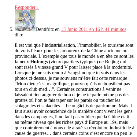
Responder
↓
Dentifritz
en
13 Junio 2011 en 16 h 41 minutos
dijo:
Il est vrai que l’industrialisation
,
l’immobilier
,
le tourisme sont
de vrais fléaux pour les amoureux de la Chine ancienne ou
provinciale
.
L’exemple que tous le monde a en tête ce sont les
fameux
Hutongs
(
vieux quartiers typiques
)
de Beijing qui
sont rasés à vitesse grand V pour laisser place à la modernité
.
Lorsque je me suis rendu à Yangshuo que tu vois dans les
photos ci-dessus
,
je me souviens m’être fait cette remarque
:
“
Mon dieu c’est magnifique
,
pourvu qu’ils ne bousillent pas
tout en club-med
…”.
Certaines constructions à venir ne
laissaient rien augurer de bon et je ne te parle même pas des
grottes où l’on te fais taper sur les parois ou toucher les
stalagmites et stalactites
…
beau gâchis de patrimoine
.
Mais il
faut aussi avoir conscience de la manière dont vivent les gens
dans les campagnes
,
il ne faut pas oublier que la Chine était
au même niveau que les riches pays d’Europe au 19s
,
mais
que contrairement à nous elle a raté sa révolution industrielle à
cause de guerres
…
dans certains coins c’est encore un peu le