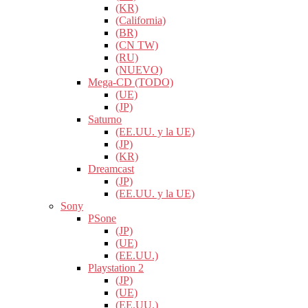
(KR)
(California)
(BR)
(CN TW)
(RU)
(NUEVO)
Mega-CD (TODO)
(UE)
(JP)
Saturno
(EE.UU. y la UE)
(JP)
(KR)
Dreamcast
(JP)
(EE.UU. y la UE)
Sony
PSone
(JP)
(UE)
(EE.UU.)
Playstation 2
(JP)
(UE)
(EE.UU.)