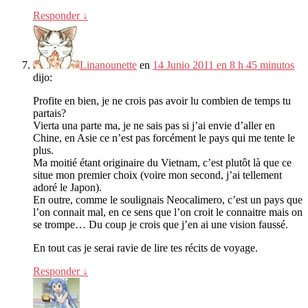
Responder
↓
Linanounette
en
14 Junio 2011 en 8 h 45 minutos
dijo:
Profite en bien
,
je ne crois pas avoir lu combien de temps tu
partais
?
Vierta una parte ma,
je ne sais pas si j’ai envie d’aller en
Chine
,
en Asie ce n’est pas forcément le pays qui me tente le
plus
.
Ma moitié étant originaire du Vietnam
,
c’est plutôt là que ce
situe mon premier choix
(
voire mon second
,
j’ai tellement
adoré le Japon
).
En outre
,
comme le soulignais Neocalimero
,
c’est un pays que
l’on connait mal
,
en ce sens que l’on croit le connaitre mais on
se trompe
…
Du coup je crois que j’en ai une vision faussé
.
En tout cas je serai ravie de lire tes récits de voyage
.
Responder
↓