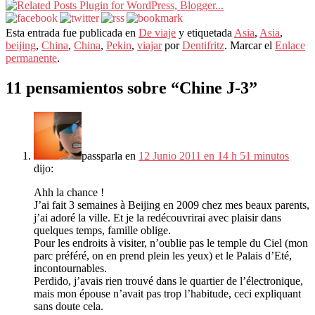
Esta entrada fue publicada en
De viaje
y etiquetada
Asia
,
Asia
,
beijing
,
China
,
China
,
Pekin
,
viajar
por
Dentifritz
. Marcar el
Enlace
permanente
.
11 pensamientos sobre “
Chine J-3
”
passparla
en
12 Junio 2011 en 14 h 51 minutos
dijo:
Ahh la chance
!
J’ai fait
3
semaines à Beijing en
2009
chez mes beaux parents
,
j’ai adoré la ville
.
Et je la redécouvrirai avec plaisir dans
quelques temps
,
famille oblige
.
Pour les endroits à visiter
,
n’oublie pas le temple du Ciel
(
mon
parc préféré
,
on en prend plein les yeux
)
et le Palais d’Eté
,
incontournables
.
Perdido,
j’avais rien trouvé dans le quartier de l’électronique
,
mais mon épouse n’avait pas trop l’habitude
,
ceci expliquant
sans doute cela
.