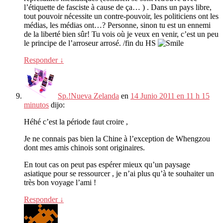
l’étiquette de fasciste à cause de ça
… ) .
Dans un pays libre
,
tout pouvoir nécessite un contre-pouvoir
,
les politiciens ont les
médias
,
les médias ont
…?
Personne
,
sinon tu est un ennemi
de la liberté bien sûr
!
Tu vois où je veux en venir
,
c’est un peu
le principe de l’arroseur arrosé
. /
fin du HS
Responder
↓
Sp.!Nueva Zelanda
en
14 Junio 2011 en 11 h 15
minutos
dijo:
Héhé c’est la période faut croire
,
Je ne connais pas bien la Chine à l’exception de Whengzou
dont mes amis chinois sont originaires
.
En tout cas on peut pas espérer mieux qu’un paysage
asiatique pour se ressourcer
,
je n’ai plus qu’à te souhaiter un
très bon voyage l’ami
!
Responder
↓