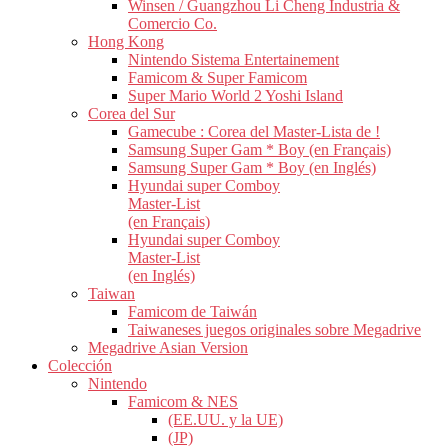
Winsen / Guangzhou Li Cheng Industria &
Comercio Co.
Hong Kong
Nintendo Sistema Entertainement
Famicom & Super Famicom
Super Mario World 2 Yoshi Island
Corea del Sur
Gamecube : Corea del Master-Lista de !
Samsung Super Gam * Boy (en Français)
Samsung Super Gam * Boy (en Inglés)
Hyundai super Comboy
Master-List
(en Français)
Hyundai super Comboy
Master-List
(en Inglés)
Taiwan
Famicom de Taiwán
Taiwaneses juegos originales sobre Megadrive
Megadrive Asian Version
Colección
Nintendo
Famicom & NES
(EE.UU. y la UE)
(JP)