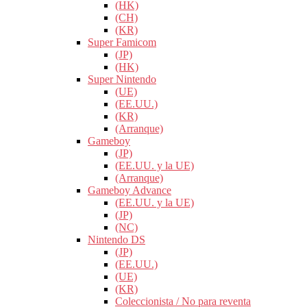
(HK)
(CH)
(KR)
Super Famicom
(JP)
(HK)
Super Nintendo
(UE)
(EE.UU.)
(KR)
(Arranque)
Gameboy
(JP)
(EE.UU. y la UE)
(Arranque)
Gameboy Advance
(EE.UU. y la UE)
(JP)
(NC)
Nintendo DS
(JP)
(EE.UU.)
(UE)
(KR)
Coleccionista / No para reventa