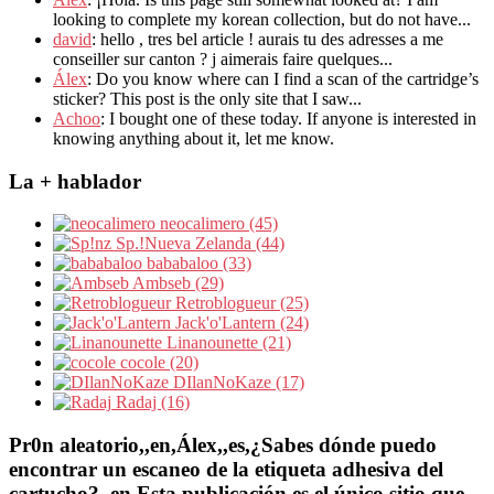
looking to complete my korean collection, but do not have...
david
: hello , tres bel article ! aurais tu des adresses a me
conseiller sur canton ? j aimerais faire quelques...
Álex
: Do you know where can I find a scan of the cartridge’s
sticker? This post is the only site that I saw...
Achoo
: I bought one of these today. If anyone is interested in
knowing anything about it, let me know.
La + hablador
neocalimero (45)
Sp.!Nueva Zelanda (44)
bababaloo (33)
Ambseb (29)
Retroblogueur (25)
Jack'o'Lantern (24)
Linanounette (21)
cocole (20)
DIlanNoKaze (17)
Radaj (16)
Pr0n aleatorio,,en,Álex,,es,¿Sabes dónde puedo
encontrar un escaneo de la etiqueta adhesiva del
cartucho?,,en,Esta publicación es el único sitio que