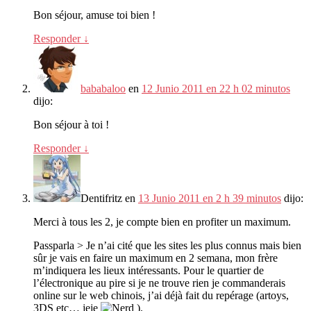
Bon séjour
,
amuse toi bien
!
Responder
↓
bababaloo
en
12 Junio 2011 en 22 h 02 minutos
dijo:
Bon séjour à toi
!
Responder
↓
Dentifritz
en
13 Junio 2011 en 2 h 39 minutos
dijo:
Merci à tous les
2,
je compte bien en profiter un maximum
.
Passparla > Je n’ai cité que les sites les plus connus mais bien
sûr je vais en faire un maximum en
2 semana,
mon frère
m’indiquera les lieux intéressants
.
Pour le quartier de
l’électronique au pire si je ne trouve rien je commanderais
online sur le web chinois
,
j’ai déjà fait du repérage
(
artoys
,
3
DS etc
… jeje
).