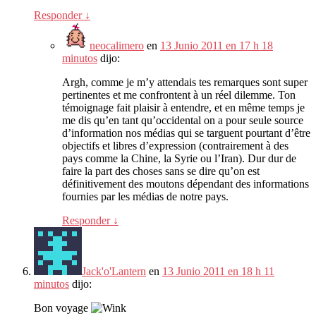
Responder
↓
neocalimero
en
13 Junio 2011 en 17 h 18
minutos
dijo:
Argh
,
comme je m’y attendais tes remarques sont super
pertinentes et me confrontent à un réel dilemme
.
Ton
témoignage fait plaisir à entendre
,
et en même temps je
me dis qu’en tant qu’occidental on a pour seule source
d’information nos médias qui se targuent pourtant d’être
objectifs et libres d’expression
(
contrairement à des
pays comme la Chine
,
la Syrie ou l’Iran
).
Dur dur de
faire la part des choses sans se dire qu’on est
définitivement des moutons dépendant des informations
fournies par les médias de notre pays
.
Responder
↓
Jack'o'Lantern
en
13 Junio 2011 en 18 h 11
minutos
dijo:
Bon voyage