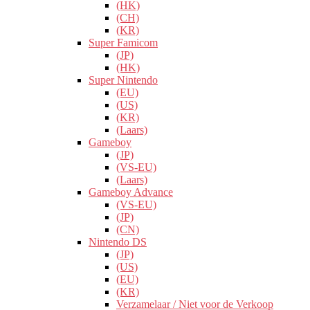
(HK)
(CH)
(KR)
Super Famicom
(JP)
(HK)
Super Nintendo
(EU)
(US)
(KR)
(Laars)
Gameboy
(JP)
(VS-EU)
(Laars)
Gameboy Advance
(VS-EU)
(JP)
(CN)
Nintendo DS
(JP)
(US)
(EU)
(KR)
Verzamelaar / Niet voor de Verkoop