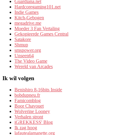
Guardiana.net
Hardcoregaming101.net
Indie Games
Kitch-Gebogen
megadrive.me
Moeder 3 Fan Vertaling
Gekopieerde Games Central
Satakore
Shmup
smspower.org
Unseen64
The Video Game
Wereld van Arcades
Ik wil volgen
Benishiro 8-16bits Inside
bobdupneu.fr
Famicomblog
Boor Chavouet
Wolverine Looney
Verhalen stront
iGREKKESS' Blog
Ik zag hoog
lafautealamanette.org