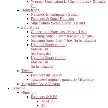
Winsen / Guangzhou Li Cheng Industry & Trade
Co.
Hong Kong
Nintendo Entertainment System
Famicom & Super Famicom
Super Mario World 2 Yoshi's Island
Zuid-Korea
Gamecube : Koreaanse Master-List !
Samsung Super Gam * boy (en Français)
Samsung Super Gam * boy (in het Engels)
Hyundai Super comboy
Master-List
(en Français)
Hyundai Super comboy
Master-List
(in het Engels)
Taiwan
Famicom uit Taiwan
Taiwanese originele games op Megadrive
Megadrive Asian Version
Collectie
Nintendo
Famicom & NES
(VS-EU)
(JP)