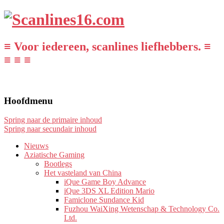
≡ Voor iedereen, scanlines liefhebbers. ≡
≡ ≡ ≡
Hoofdmenu
Spring naar de primaire inhoud
Spring naar secundair inhoud
Nieuws
Aziatische Gaming
Bootlegs
Het vasteland van China
iQue Game Boy Advance
iQue 3DS XL Edition Mario
Famiclone Sundance Kid
Fuzhou WaiXing Wetenschap & Technology Co.
Ltd.