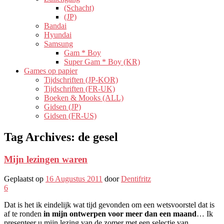
(Schacht)
(JP)
Bandai
Hyundai
Samsung
Gam * Boy
Super Gam * Boy (KR)
Games op papier
Tijdschriften (JP-KOR)
Tijdschriften (FR-UK)
Boeken & Mooks (ALL)
Gidsen (JP)
Gidsen (FR-US)
Tag Archives:
de gesel
Mijn lezingen waren
Geplaatst op
16 Augustus 2011
door
Dentifritz
6
Dat is het ik eindelijk wat tijd gevonden om een ​​wetsvoorstel dat is
af te ronden
in mijn ontwerpen voor meer dan een maand
… Ik
presenteer u mijn lezing van de zomer met een selectie van