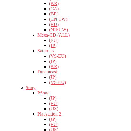
(KR)
(CA)
(BR)
(CN TW)
(RU)
(NIEUW)
Mega-CD (ALL)
(EU)
(JP)
Saturnus
(VS-EU)
(JP)
(KR)
Dreamcast
(JP)
(VS-EU)
Sony
PSone
(JP)
(EU)
(US)
Playstation 2
(JP)
(EU)
(US)