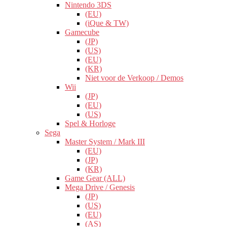
Nintendo 3DS
(EU)
(iQue & TW)
Gamecube
(JP)
(US)
(EU)
(KR)
Niet voor de Verkoop / Demos
Wii
(JP)
(EU)
(US)
Spel & Horloge
Sega
Master System / Mark III
(EU)
(JP)
(KR)
Game Gear (ALL)
Mega Drive / Genesis
(JP)
(US)
(EU)
(AS)