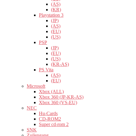
(AS)
(KR)
Playstation 3
(JP)
(AS)
(EU)
(US)
PSP
(JP)
(EU)
(US)
(KR-AS)
PS Vita
(AS)
(EU)
Microsoft
Xbox (ALL)
Xbox 360 (JP-KR-AS)
Xbox 360 (VS-EU)
NEC
Hu-Cards
CD-ROM2
Super cd-rom 2
SNK
Zuilengang