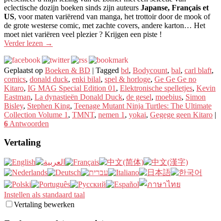
eclectische dozijn boeken sinds zijn auteurs
Japanse, Français et
US
, voor maten variërend van manga, het trottoir door de mook of
de grote westerse comic, met zachte covers, andere karton… Het
moet niet variëren veel plezier ? Krijgen een piste !
Verder lezen
→
Geplaatst op
Boeken & BD
|
Tagged
bd
,
Bodycount
,
bal
,
carl blaft
,
comics
,
donald duck
,
enki bilal
,
spel & horloge
,
Ge Ge Ge no
Kitaro
,
IG MAG Special Edition 01
,
Elektronische spelletjes
,
Kevin
Eastman
,
La dynastieën Donald Duck
,
de gesel
,
moebius
,
Simon
Bisley
,
Stephen King
,
Teenage Mutant Ninja Turtles: The Ultimate
Collection Volume 1
,
TMNT
,
nemen 1
,
yokai
,
Gegege geen Kitaro
|
6
Antwoorden
Vertaling
Instellen als standaard taal
Vertaling bewerken