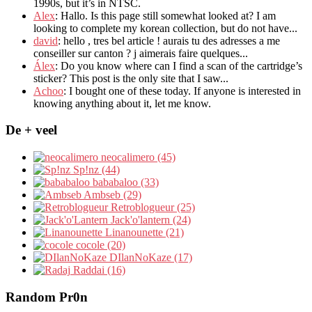
1990s
,
but it’s in NTSC
.
Alex
: Hallo.
Is this page still somewhat looked at
?
I am
looking to complete my korean collection
,
but do not have..
.
david
:
hello
,
tres bel article
!
aurais tu des adresses a me
conseiller sur canton
?
j aimerais faire quelques..
.
Álex
: Do you know where can I find a scan of the cartridge’s
sticker? This post is the only site that I saw...
Achoo
: I bought one of these today. If anyone is interested in
knowing anything about it, let me know.
De + veel
neocalimero (45)
Sp!nz (44)
bababaloo (33)
Ambseb (29)
Retroblogueur (25)
Jack'o'lantern (24)
Linanounette (21)
cocole (20)
DIlanNoKaze (17)
Raddai (16)
Random Pr0n