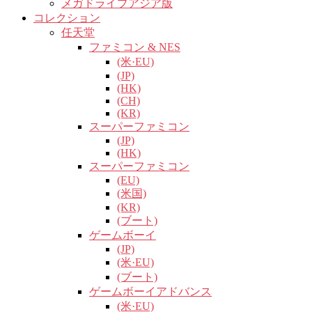
メガドライブアジア版
コレクション
任天堂
ファミコン & NES
(米·EU)
(JP)
(HK)
(CH)
(KR)
スーパーファミコン
(JP)
(HK)
スーパーファミコン
(EU)
(米国)
(KR)
(ブート)
ゲームボーイ
(JP)
(米·EU)
(ブート)
ゲームボーイアドバンス
(米·EU)