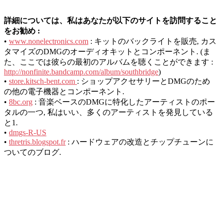
詳細については、私はあなたが以下のサイトを訪問すること
をお勧め :
•
www.nonelectronics.com
: キットのバックライトを販売, カス
タマイズのDMGのオーディオキットとコンポーネント. (ま
た、ここでは彼らの最初のアルバムを聴くことができます :
http://nonfinite.bandcamp.com/album/southbridge
)
•
store.kitsch-bent.com
: ショップアクセサリーとDMGのため
の他の電子機器とコンポーネント.
•
8bc.org
: 音楽ベースのDMGに特化したアーティストのポー
タルの一つ, 私はいい、多くのアーティストを発見している
と1.
•
dmgs-R-US
•
thretris.blogspot.fr
: ハードウェアの改造とチップチューンに
ついてのブログ.