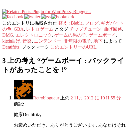
このエントリに掲載された
替え:: Blabla
,
ブログ
,
ギガバイト
の色
,
GBA
,
レトロゲーム
とタグ
チップチューン
,
曲げ回路
,
DMG
,
エレクトロニック
,
ゲームの男の子
,
ゲームボーイ
,
kitch曲げ
,
音楽
,
ニンテンドー
,
非無限の電子
,
地下
によって
Dentifritz
. ブックマーク
このエントリーのURL
.
3 上の考え “
ゲームボーイ : バックライ
トがあったことを !
”
Retroblogueur
上の
2 11月 2012 に 19 H 55 分
前記:
健康Dentifritz,
お褒めいただき、ありがとうございます. あなたはそれ