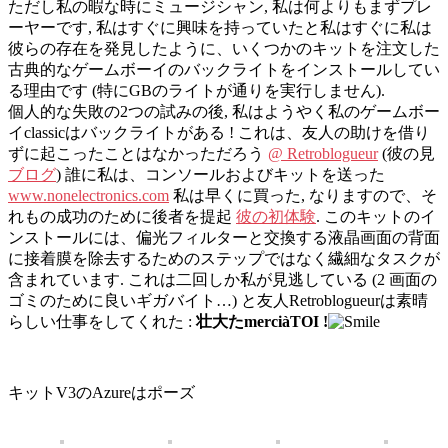
ただし私の暇な時にミュージシャン, 私は何よりもまずプレ
ーヤーです, 私はすぐに興味を持っていたと私はすぐに私は
彼らの存在を発見したように、いくつかのキットを注文した
古典的なゲームボーイのバックライトをインストールしてい
る理由です (特にGBのライトが通りを実行しません).
個人的な失敗の2つの試みの後, 私はようやく私のゲームボー
イclassicはバックライトがある ! これは、友人の助けを借り
ずに起こったことはなかっただろう
@ Retroblogueur
(彼の見
ブログ
) 誰に私は、コンソールおよびキットを送った
www.nonelectronics.com
私は早くに買った, なりますので、そ
れもの成功のために後者を提起
彼の初体験
. このキットのイ
ンストールには、偏光フィルターと交換する液晶画面の背面
に接着膜を除去するためのステップではなく繊細なタスクが
含まれています. これは二回しか私が見逃している (2 画面の
ゴミのために良いギガバイト…) と友人Retroblogueurは素晴
らしい仕事をしてくれた :
壮大たmerciàTOI !
キットV3のAzureはポーズ