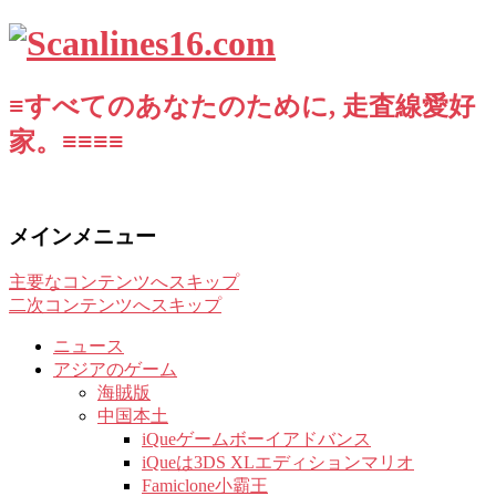
≡すべてのあなたのために, 走査線愛好
家。≡≡≡≡
メインメニュー
主要なコンテンツへスキップ
二次コンテンツへスキップ
ニュース
アジアのゲーム
海賊版
中国本土
iQueゲームボーイアドバンス
iQueは3DS XLエディションマリオ
Famiclone小霸王