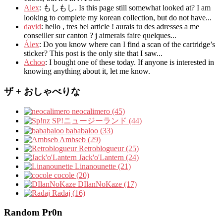
Alex
: もしもし.
Is this page still somewhat looked at
?
I am
looking to complete my korean collection
,
but do not have..
.
david
:
hello
,
tres bel article
!
aurais tu des adresses a me
conseiller sur canton
?
j aimerais faire quelques..
.
Álex
: Do you know where can I find a scan of the cartridge’s
sticker? This post is the only site that I saw...
Achoo
: I bought one of these today. If anyone is interested in
knowing anything about it, let me know.
ザ + おしゃべりな
neocalimero (45)
SP!ニュージーランド (44)
bababaloo (33)
Ambseb (29)
Retroblogueur (25)
Jack'o'Lantern (24)
Linanounette (21)
cocole (20)
DIlanNoKaze (17)
Radaj (16)
Random Pr0n