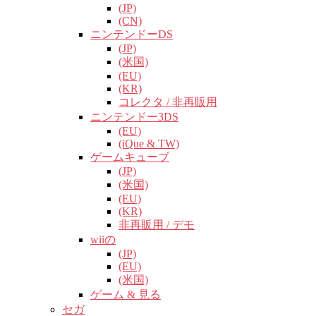
(JP)
(CN)
ニンテンドーDS
(JP)
(米国)
(EU)
(KR)
コレクタ / 非再販用
ニンテンドー3DS
(EU)
(iQue & TW)
ゲームキューブ
(JP)
(米国)
(EU)
(KR)
非再販用 / デモ
wiiの
(JP)
(EU)
(米国)
ゲーム & 見る
セガ