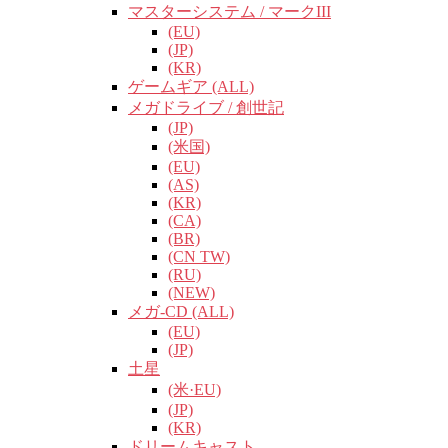
マスターシステム / マークIII
(EU)
(JP)
(KR)
ゲームギア (ALL)
メガドライブ / 創世記
(JP)
(米国)
(EU)
(AS)
(KR)
(CA)
(BR)
(CN TW)
(RU)
(NEW)
メガ-CD (ALL)
(EU)
(JP)
土星
(米·EU)
(JP)
(KR)
ドリームキャスト