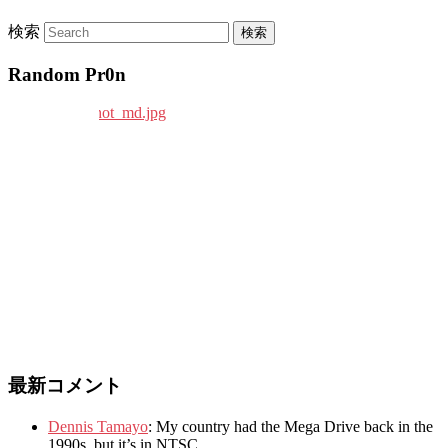
検索
Random Pr0n
最新コメント
Dennis Tamayo
:
My country had the Mega Drive back in the
1990s
,
but it’s in NTSC
.