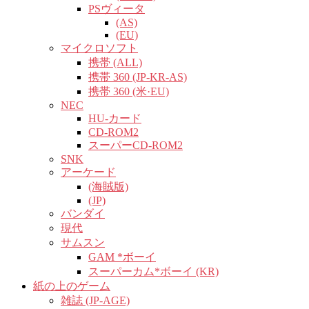
PSヴィータ
(AS)
(EU)
マイクロソフト
携帯 (ALL)
携帯 360 (JP-KR-AS)
携帯 360 (米·EU)
NEC
HU-カード
CD-ROM2
スーパーCD-ROM2
SNK
アーケード
(海賊版)
(JP)
バンダイ
現代
サムスン
GAM *ボーイ
スーパーカム*ボーイ (KR)
紙の上のゲーム
雑誌 (JP-AGE)