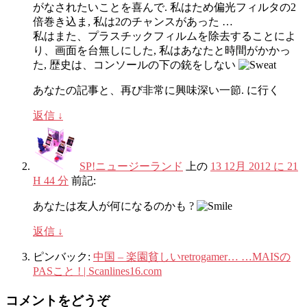
がなされたいことを喜んで. 私はため偏光フィルタの2
倍巻き込ま, 私は2のチャンスがあった …
私はまた、プラスチックフィルムを除去することによ
り、画面を台無しにした, 私はあなたと時間がかかっ
た, 歴史は、コンソールの下の銃をしない
あなたの記事と、再び非常に興味深い一節. に行く
返信
↓
SP!ニュージーランド
上の
13 12月 2012 に 21
H 44 分
前記:
あなたは友人が何になるのかも ?
返信
↓
ピンバック:
中国 – 楽園貧しいretrogamer… …MAISの
PASこと ! | Scanlines16.com
コメントをどうぞ