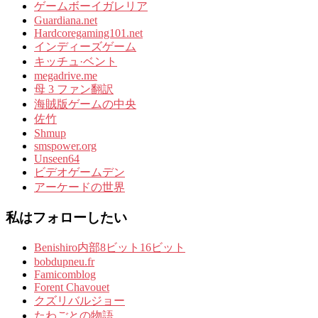
ゲームボーイガレリア
Guardiana.net
Hardcoregaming101.net
インディーズゲーム
キッチュ·ベント
megadrive.me
母 3 ファン翻訳
海賊版ゲームの中央
佐竹
Shmup
smspower.org
Unseen64
ビデオゲームデン
アーケードの世界
私はフォローしたい
Benishiro内部8ビット16ビット
bobdupneu.fr
Famicomblog
Forent Chavouet
クズリバルジョー
たわごとの物語