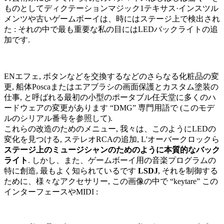
ものとしてディクテーションマジック1テキサス·インスツル
メンツや古いゲームボーイは、時にはステージ上で検出され
た : それの中で最も重要な私の目にはLEDバックライトの追
加です.
ENエフェ, ボタンなどを交換するなどのさらなる化粧品の変
更, 船体Poscaまたはエアブラシの画面保護とカスタム塗装の
仕事, と呼ばれる最初の小型のポータブル任天堂に多くのハ
ードウェアの変更があります “DMG” 専門用語で (このモデ
ルのシリアル番号を参照して).
これらの改造のためのメニュー, 我々は、このようにLEDの
変化を見つける, ステレオRCAの追加, L'オーバークロックら
ステージ上のミュージシャンのためのように本質的なバック
ライト
. しかし、また、ゲームボーイ用の音楽プログラムの
特に創造, 最もよく知られているです
LSDJ
, それを制御する
ために、様々なアクセサリー, この画像の中で “keytare” この
インターフェースやMIDI :