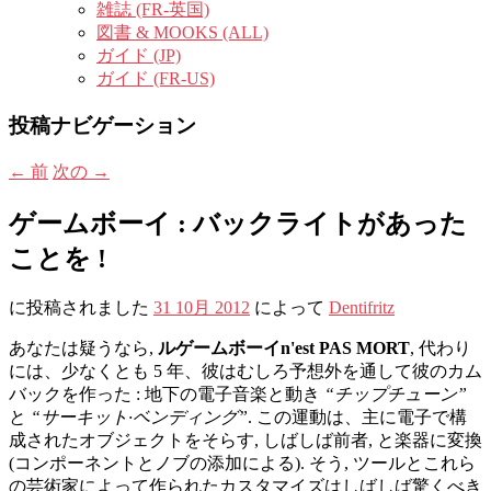
雑誌 (FR-英国)
図書 & MOOKS (ALL)
ガイド (JP)
ガイド (FR-US)
投稿ナビゲーション
←
前
次の
→
ゲームボーイ : バックライトがあった
ことを !
に投稿されました
31 10月 2012
によって
Dentifritz
あなたは疑うなら,
ルゲームボーイn'est PAS MORT
, 代わり
には、少なくとも 5 年、彼はむしろ予想外を通して彼のカム
バックを作った : 地下の電子音楽と動き
“チップチューン”
と
“サーキット·ベンディング”
. この運動は、主に電子で構
成されたオブジェクトをそらす, しばしば前者, と楽器に変換
(コンポーネントとノブの添加による). そう, ツールとこれら
の芸術家によって作られたカスタマイズはしばしば驚くべき