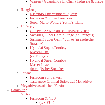
Winsen / Guangzhou Li Cheng Industrie & Trade
Co.
Hongkong
Nintendo Entertainment System
Famicom & Super Famicom
Super Mario World 2 Yoshi 's Island
Südkorea
Gamecube : Koreanische Master-Liste !
Samsung Super Gam * Junge (en Français)
Samsung Super Gam * Junge (in englischer
Sprache)
Hyundai Super-Comboy
Master-Liste
(en Français)
Hyundai Super-Comboy
Master-Liste
(in englischer Sprache)
Taiwan
Famicom aus Taiwan
Taiwanese Original-Spiele auf Megadrive
Megadrive asiatischen Version
Sammlung
Nintendo
Famicom & NES
(US-EU-)