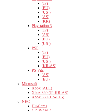
(JP)
(EU)
(US-)
(AS)
(KR)
Playstation 3
(JP)
(AS)
(EU)
(US-)
PSP
(JP)
(EU)
(US-)
(KR-AS)
PS Vita
(AS)
(EU)
Microsoft
Xbox (ALL)
Xbox 360 (JP-KR-AS)
Xbox 360 (US-EU-)
NEC
Hu-Cards
CD-ROM 2