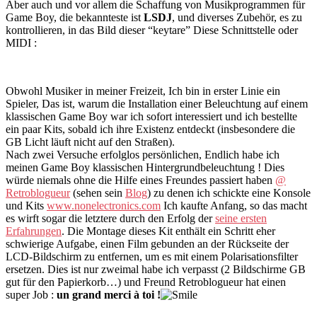
Aber auch und vor allem die Schaffung von Musikprogrammen für
Game Boy, die bekannteste ist
LSDJ
, und diverses Zubehör, es zu
kontrollieren, in das Bild dieser “keytare” Diese Schnittstelle oder
MIDI :
Obwohl Musiker in meiner Freizeit, Ich bin in erster Linie ein
Spieler, Das ist, warum die Installation einer Beleuchtung auf einem
klassischen Game Boy war ich sofort interessiert und ich bestellte
ein paar Kits, sobald ich ihre Existenz entdeckt (insbesondere die
GB Licht läuft nicht auf den Straßen).
Nach zwei Versuche erfolglos persönlichen, Endlich habe ich
meinen Game Boy klassischen Hintergrundbeleuchtung ! Dies
würde niemals ohne die Hilfe eines Freundes passiert haben
@
Retroblogueur
(sehen sein
Blog
) zu denen ich schickte eine Konsole
und Kits
www.nonelectronics.com
Ich kaufte Anfang, so das macht
es wirft sogar die letztere durch den Erfolg der
seine ersten
Erfahrungen
. Die Montage dieses Kit enthält ein Schritt eher
schwierige Aufgabe, einen Film gebunden an der Rückseite der
LCD-Bildschirm zu entfernen, um es mit einem Polarisationsfilter
ersetzen. Dies ist nur zweimal habe ich verpasst (2 Bildschirme GB
gut für den Papierkorb…) und Freund Retroblogueur hat einen
super Job :
un grand merci à toi !