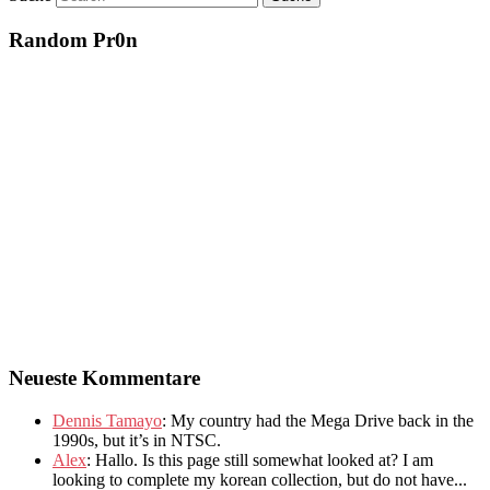
Random Pr0n
Neueste Kommentare
Dennis Tamayo
:
My country had the Mega Drive back in the
1990s
,
but it’s in NTSC
.
Alex
: Hallo.
Is this page still somewhat looked at
?
I am
looking to complete my korean collection
,
but do not have..
.