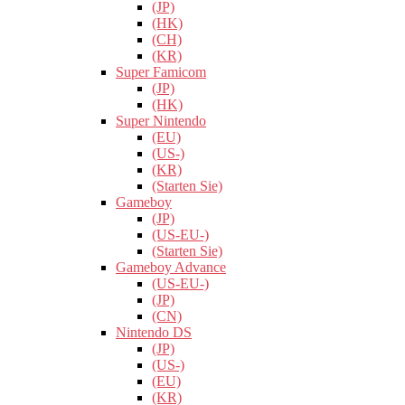
(JP)
(HK)
(CH)
(KR)
Super Famicom
(JP)
(HK)
Super Nintendo
(EU)
(US-)
(KR)
(Starten Sie)
Gameboy
(JP)
(US-EU-)
(Starten Sie)
Gameboy Advance
(US-EU-)
(JP)
(CN)
Nintendo DS
(JP)
(US-)
(EU)
(KR)