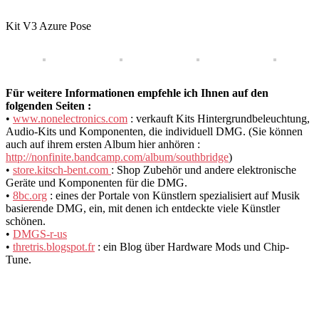
Kit V3 Azure Pose
Für weitere Informationen empfehle ich Ihnen auf den
folgenden Seiten :
•
www.nonelectronics.com
: verkauft Kits Hintergrundbeleuchtung,
Audio-Kits und Komponenten, die individuell DMG. (Sie können
auch auf ihrem ersten Album hier anhören :
http://nonfinite.bandcamp.com/album/southbridge
)
•
store.kitsch-bent.com
: Shop Zubehör und andere elektronische
Geräte und Komponenten für die DMG.
•
8bc.org
: eines der Portale von Künstlern spezialisiert auf Musik
basierende DMG, ein, mit denen ich entdeckte viele Künstler
schönen.
•
DMGS-r-us
•
thretris.blogspot.fr
: ein Blog über Hardware Mods und Chip-
Tune.