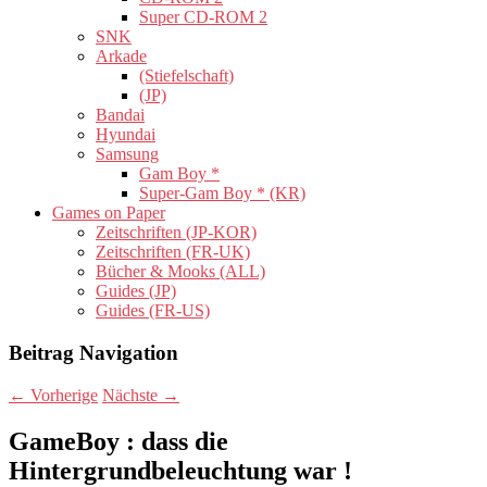
Super CD-ROM 2
SNK
Arkade
(Stiefelschaft)
(JP)
Bandai
Hyundai
Samsung
Gam Boy *
Super-Gam Boy * (KR)
Games on Paper
Zeitschriften (JP-KOR)
Zeitschriften (FR-UK)
Bücher & Mooks (ALL)
Guides (JP)
Guides (FR-US)
Beitrag Navigation
←
Vorherige
Nächste
→
GameBoy : dass die
Hintergrundbeleuchtung war !