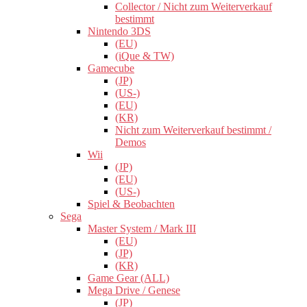
Collector / Nicht zum Weiterverkauf
bestimmt
Nintendo 3DS
(EU)
(iQue & TW)
Gamecube
(JP)
(US-)
(EU)
(KR)
Nicht zum Weiterverkauf bestimmt /
Demos
Wii
(JP)
(EU)
(US-)
Spiel & Beobachten
Sega
Master System / Mark III
(EU)
(JP)
(KR)
Game Gear (ALL)
Mega Drive / Genese
(JP)