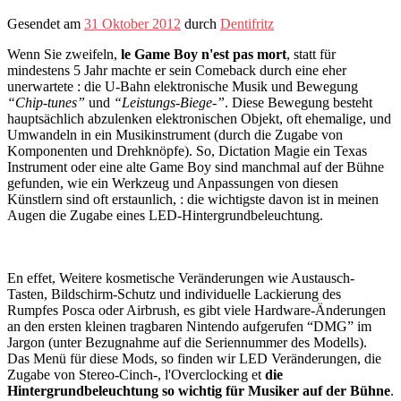
Gesendet am
31 Oktober 2012
durch
Dentifritz
Wenn Sie zweifeln,
le Game Boy n'est pas mort
, statt für
mindestens 5 Jahr machte er sein Comeback durch eine eher
unerwartete : die U-Bahn elektronische Musik und Bewegung
“Chip-tunes”
und
“Leistungs-Biege-”
. Diese Bewegung besteht
hauptsächlich abzulenken elektronischen Objekt, oft ehemalige, und
Umwandeln in ein Musikinstrument (durch die Zugabe von
Komponenten und Drehknöpfe). So, Dictation Magie ein Texas
Instrument oder eine alte Game Boy sind manchmal auf der Bühne
gefunden, wie ein Werkzeug und Anpassungen von diesen
Künstlern sind oft erstaunlich, : die wichtigste davon ist in meinen
Augen die Zugabe eines LED-Hintergrundbeleuchtung.
En effet, Weitere kosmetische Veränderungen wie Austausch-
Tasten, Bildschirm-Schutz und individuelle Lackierung des
Rumpfes Posca oder Airbrush, es gibt viele Hardware-Änderungen
an den ersten kleinen tragbaren Nintendo aufgerufen “DMG” im
Jargon (unter Bezugnahme auf die Seriennummer des Modells).
Das Menü für diese Mods, so finden wir LED Veränderungen, die
Zugabe von Stereo-Cinch-, l'Overclocking et
die
Hintergrundbeleuchtung so wichtig für Musiker auf der Bühne
.