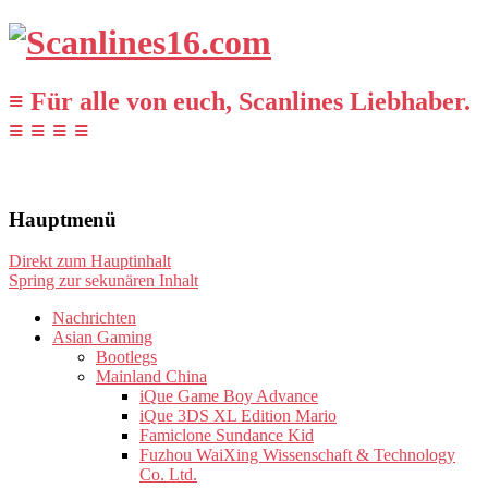
≡ Für alle von euch, Scanlines Liebhaber.
≡ ≡ ≡ ≡
Hauptmenü
Direkt zum Hauptinhalt
Spring zur sekunären Inhalt
Nachrichten
Asian Gaming
Bootlegs
Mainland China
iQue Game Boy Advance
iQue 3DS XL Edition Mario
Famiclone Sundance Kid
Fuzhou WaiXing Wissenschaft & Technology
Co. Ltd.