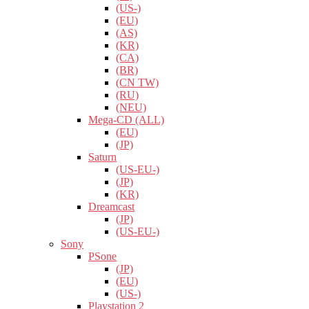
(US-)
(EU)
(AS)
(KR)
(CA)
(BR)
(CN TW)
(RU)
(NEU)
Mega-CD (ALL)
(EU)
(JP)
Saturn
(US-EU-)
(JP)
(KR)
Dreamcast
(JP)
(US-EU-)
Sony
PSone
(JP)
(EU)
(US-)
Playstation 2