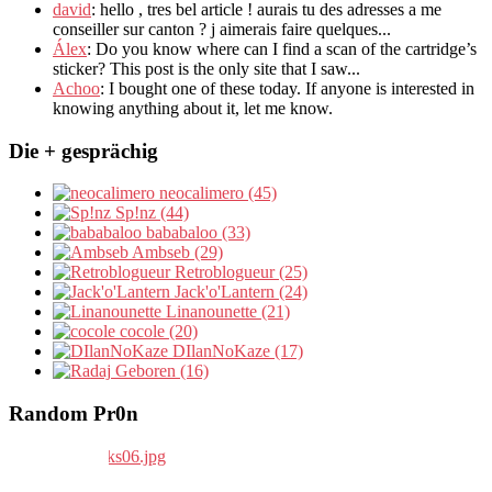
david
:
hello
,
tres bel article
!
aurais tu des adresses a me
conseiller sur canton
?
j aimerais faire quelques..
.
Álex
: Do you know where can I find a scan of the cartridge’s
sticker? This post is the only site that I saw...
Achoo
: I bought one of these today. If anyone is interested in
knowing anything about it, let me know.
Die + gesprächig
neocalimero (45)
Sp!nz (44)
bababaloo (33)
Ambseb (29)
Retroblogueur (25)
Jack'o'Lantern (24)
Linanounette (21)
cocole (20)
DIlanNoKaze (17)
Geboren (16)
Random Pr0n