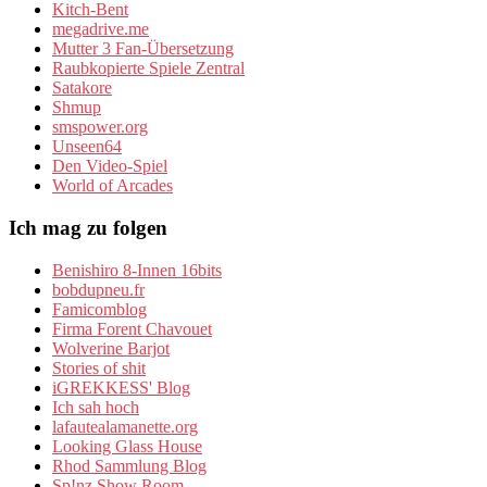
Kitch-Bent
megadrive.me
Mutter 3 Fan-Übersetzung
Raubkopierte Spiele Zentral
Satakore
Shmup
smspower.org
Unseen64
Den Video-Spiel
World of Arcades
Ich mag zu folgen
Benishiro 8-Innen 16bits
bobdupneu.fr
Famicomblog
Firma Forent Chavouet
Wolverine Barjot
Stories of shit
iGREKKESS' Blog
Ich sah hoch
lafautealamanette.org
Looking Glass House
Rhod Sammlung Blog
Sp!nz Show Room