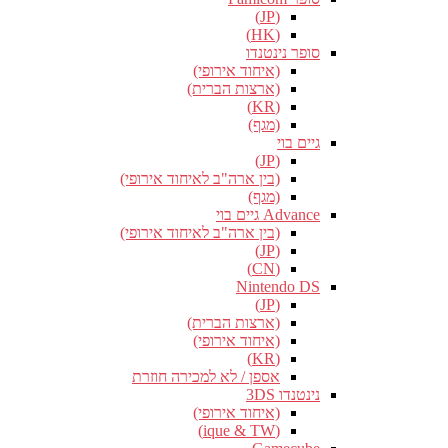
(JP)
(HK)
סופר נינטנדו
(איחוד אירופי)
(ארצות הברית)
(KR)
(מגף)
גיים בוי
(JP)
(בין ארה"ב לאיחוד אירופי)
(מגף)
Advance גיים בוי
(בין ארה"ב לאיחוד אירופי)
(JP)
(CN)
Nintendo DS
(JP)
(ארצות הברית)
(איחוד אירופי)
(KR)
אספן / לא למכירה חוזרת
נינטנדו 3DS
(איחוד אירופי)
(ique & TW)