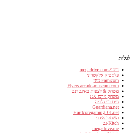
לגלות
דיסני-megadrive.com
פלסטיק אלקטרוני
Famicom מיני
Flyers.arcade-museum.com
משחק & לצפות באינטרנט
משחק מרכז CX
גיים בוי גלריה
Guardiana.net
Hardcoregaming101.net
משחקי אינדי
Kitch-נט
megadrive.me