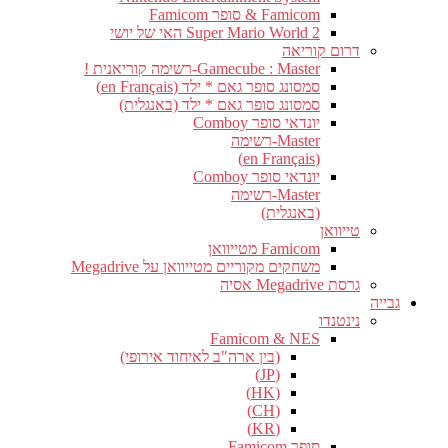
Famicom & סופר Famicom
Super Mario World 2 האי של יושי
דרום קוריאה
Gamecube : Master-רשימה קוריאנית !
סמסונג סופר גאם * ילד (en Français)
סמסונג סופר גאם * ילד (באנגלית)
יונדאי סופר Comboy
Master-רשימה
(en Français)
יונדאי סופר Comboy
Master-רשימה
(באנגלית)
טייוואן
Famicom מטייוואן
משחקים מקוריים מטייוואן על Megadrive
גרסת Megadrive אסיה
גבייה
נינטנדו
Famicom & NES
(בין ארה"ב לאיחוד אירופי)
(JP)
(HK)
(CH)
(KR)
סופר Famicom