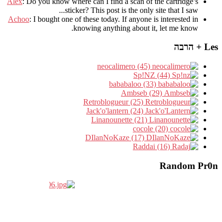
Álex
: Do you know where can I find a scan of the cartridge’s
sticker? This post is the only site that I saw...
Achoo
: I bought one of these today. If anyone is interested in
knowing anything about it, let me know.
Les + הרבה
neocalimero (45)
Sp!NZ (44)
bababaloo (33)
Ambseb (29)
Retroblogueur (25)
Jack'o'lantern (24)
Linanounette (21)
cocole (20)
DIlanNoKaze (17)
Raddai (16)
Random Pr0n