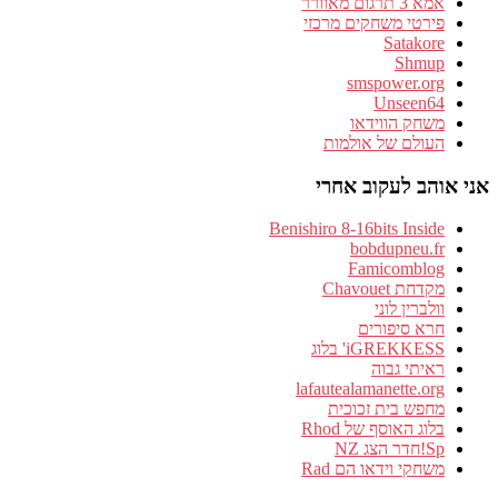
אמא 3 תרגום מאוורר
פירטי משחקים מרכזי
Satakore
Shmup
smspower.org
Unseen64
משחק הווידאו
העולם של אולמות
אני אוהב לעקוב אחרי
Benishiro 8-16bits Inside
bobdupneu.fr
Famicomblog
מקדחת Chavouet
וולברין לוני
חרא סיפורים
iGREKKESS' בלוג
ראיתי גבוה
lafautealamanette.org
מחפש בית זכוכית
בלוג האוסף של Rhod
Sp!חדר הצג NZ
משחקי וידאו הם Rad