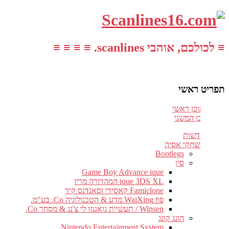
≡ לכולכם, אוהבי scanlines. ≡ ≡ ≡ ≡
תפריט ראשי
עבור לתוכן ראשי
דלג לתוכן המשני
חדשות
משחקי אסיה
Bootlegs
סין
Game Boy Advance ique
ique 3DS XL המהדורה מריו
Famiclone קאסידי וסאנדנס קיד
פוז WaiXing מדע & הטכנולוגיה Co. בע"מ.
Winsen / תעשיית גואנגזו לי צ'נג & מסחר Co.
הונג קונג
Nintendo Entertainment System