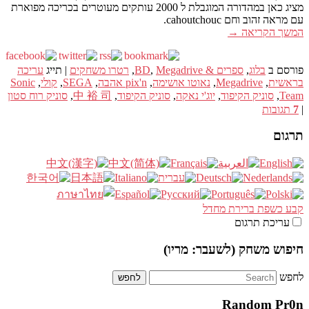
מציג כאן במהדורה המוגבלת ל 2000 עותקים מעוטרים בכריכה מפוארת
עם מראה זהוב וחם cahoutchouc.
המשך הקריאה
→
פורסם ב
בלוג
,
ספרים & BD
Megadrive
,
,
רטרו משחקים
|
תייג
עריכה
בראשית
,
Megadrive
,
נאוטו אושימה
,
pix'n אהבה
,
SEGA
,
קולי
,
Sonic
Team
,
סוניק הקיפוד
,
יוג'י נאקה
,
סוניק הקיפוד
,
中 裕 司
,
סוניק רוח סטון
|
7
תגובות
תרגום
קבע כשפת ברירת מחדל
עריכת תרגום
חיפוש משחק (לשעבר: מריו)
לחפש
Random Pr0n