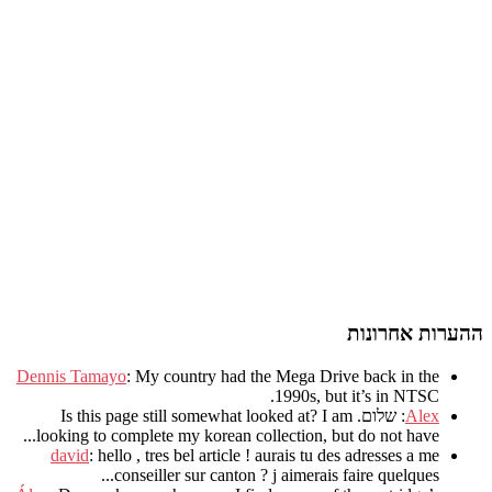
ההערות אחרונות
Dennis Tamayo
:
My country had the Mega Drive back in the
.
1990s
,
but it’s in NTSC
Alex
: שלום.
I am
?
Is this page still somewhat looked at
.
looking to complete my korean collection
,
but do not have..
david
:
hello
,
tres bel article
!
aurais tu des adresses a me
.
conseiller sur canton
?
j aimerais faire quelques..