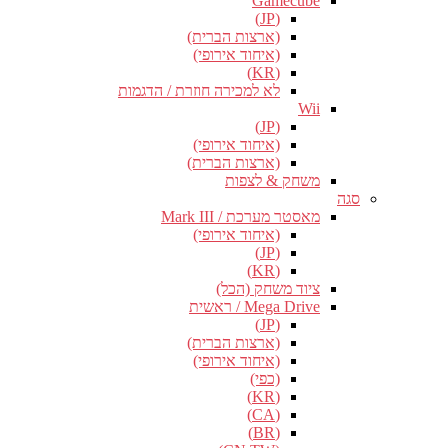
Gamecube
(JP)
(ארצות הברית)
(איחוד אירופי)
(KR)
לא למכירה חוזרת / הדגמות
Wii
(JP)
(איחוד אירופי)
(ארצות הברית)
משחק & לצפות
סגה
מאסטר מערכת / Mark III
(איחוד אירופי)
(JP)
(KR)
ציוד משחק (הכל)
Mega Drive / ראשית
(JP)
(ארצות הברית)
(איחוד אירופי)
(כפי)
(KR)
(CA)
(BR)