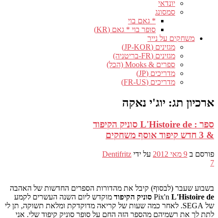
יונדאי
סמסונג
* גאם בוי
סופר בוי * גאם (KR)
משחקים על נייר
מגזינים (JP-KOR)
מגזינים (FR-בריטניה)
ספרים & Mooks (הכל)
מדריכים (JP)
מדריכים (FR-US)
ארכיון תג:
יוג'י נאקה
ספר : L'Histoire de סוניק הקיפוד
& 3 חדש קיפוד אוסף משחקים
פורסם ב
9 מאי 2012
על ידי
Dentifritz
7
בשבוע שעבר (לבסוף) קיבל את מהדורות הספרים החדשות של האהבה
L'Histoire de סוניק הקיפוד
Pix'n
מוקדש ליום השנה העשרים לקמע
של SEGA. לאחר כמה שעות של קריאה מדוקדקת ומלאת תשוקה, תן לי
לתת לך את רשמיהם מהספר הזה החם על סופר סוניק קיפוד שלי. אני