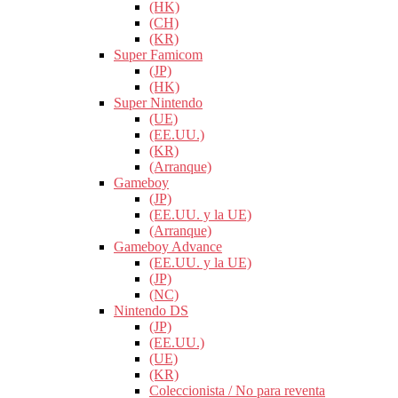
(HK)
(CH)
(KR)
Super Famicom
(JP)
(HK)
Super Nintendo
(UE)
(EE.UU.)
(KR)
(Arranque)
Gameboy
(JP)
(EE.UU. y la UE)
(Arranque)
Gameboy Advance
(EE.UU. y la UE)
(JP)
(NC)
Nintendo DS
(JP)
(EE.UU.)
(UE)
(KR)
Coleccionista / No para reventa