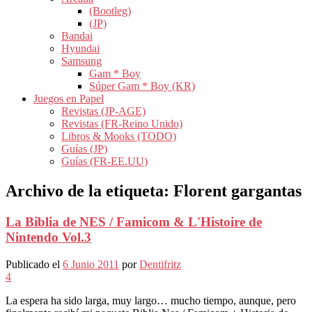
(Bootleg)
(JP)
Bandai
Hyundai
Samsung
Gam * Boy
Súper Gam * Boy (KR)
Juegos en Papel
Revistas (JP-AGE)
Revistas (FR-Reino Unido)
Libros & Mooks (TODO)
Guías (JP)
Guías (FR-EE.UU)
Archivo de la etiqueta:
Florent gargantas
La Biblia de NES / Famicom & L'Histoire de
Nintendo Vol.3
Publicado el
6 Junio 2011
por
Dentifritz
4
La espera ha sido larga, muy largo… mucho tiempo, aunque, pero