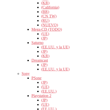
(KR)
(California)
(BR)
(CN TW)
(RU)
(NUEVO)
Mega-CD (TODO)
(UE)
(JP)
Saturno
(EE.UU. y la UE)
(JP)
(KR)
Dreamcast
(JP)
(EE.UU. y la UE)
Sony
PSone
(JP)
(UE)
(EE.UU.)
Playstation 2
(JP)
(UE)
(EE.UU.)