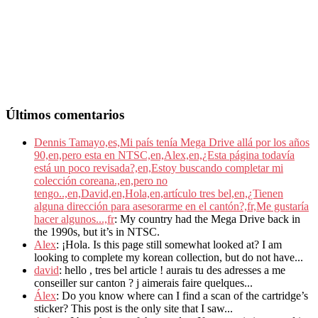
Últimos comentarios
Dennis Tamayo,es,Mi país tenía Mega Drive allá por los años
90,en,pero esta en NTSC,en,Alex,en,¿Esta página todavía
está un poco revisada?,en,Estoy buscando completar mi
colección coreana.,en,pero no
tengo..,en,David,en,Hola,en,artículo tres bel,en,¿Tienen
alguna dirección para asesorarme en el cantón?,fr,Me gustaría
hacer algunos...,fr
: My country had the Mega Drive back in
the 1990s, but it’s in NTSC.
Alex
: ¡Hola. Is this page still somewhat looked at? I am
looking to complete my korean collection, but do not have...
david
: hello , tres bel article ! aurais tu des adresses a me
conseiller sur canton ? j aimerais faire quelques...
Álex
: Do you know where can I find a scan of the cartridge’s
sticker? This post is the only site that I saw...