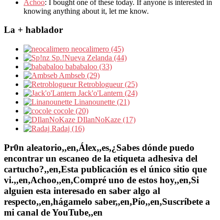
Achoo
: I bought one of these today. If anyone is interested in
knowing anything about it, let me know.
La + hablador
neocalimero (45)
Sp.!Nueva Zelanda (44)
bababaloo (33)
Ambseb (29)
Retroblogueur (25)
Jack'o'Lantern (24)
Linanounette (21)
cocole (20)
DIlanNoKaze (17)
Radaj (16)
Pr0n aleatorio,,en,Álex,,es,¿Sabes dónde puedo
encontrar un escaneo de la etiqueta adhesiva del
cartucho?,,en,Esta publicación es el único sitio que
vi.,,en,Achoo,,en,Compré uno de estos hoy,,en,Si
alguien esta interesado en saber algo al
respecto,,en,hágamelo saber,,en,Pío,,en,Suscríbete a
mi canal de YouTube,,en