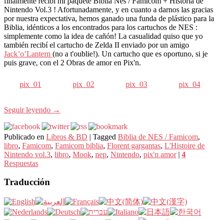
finalmente recibí mi paquete Biblia Nes / Famicom + Historia de
Nintendo Vol.3 ! Afortunadamente, y en cuanto a darnos las gracias
por nuestra expectativa, hemos ganado una funda de plástico para la
Biblia, idénticos a los encontrados para los cartuchos de NES :
simplemente como la idea de cañón! La casualidad quiso que yo
también recibí el cartucho de Zelda II enviado por un amigo
Jack’o’Lantern
(no a t'oublie!). Un cartucho que es oportuno, si je
puis grave, con el 2 Obras de amor en Pix'n.
pix_01
pix_02
pix_03
pix_04
Seguir leyendo
→
Publicado en
Libros & BD
|
Tagged
Biblia de NES / Famicom
,
libro
,
Famicom
,
Famicom biblia
,
Florent gargantas
,
L'Histoire de
Nintendo vol.3
,
libro
,
Mook
,
nep
,
Nintendo
,
pix'n amor
|
4
Respuestas
Traducción