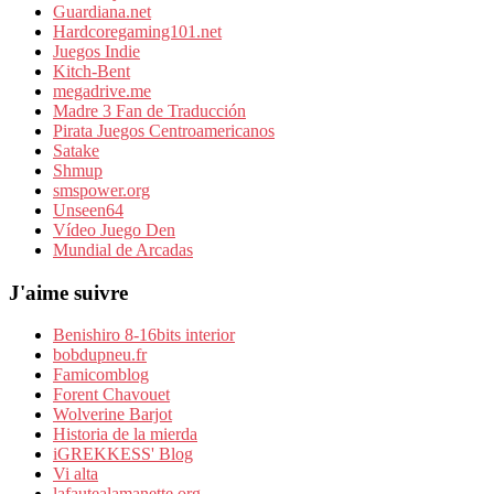
Guardiana.net
Hardcoregaming101.net
Juegos Indie
Kitch-Bent
megadrive.me
Madre 3 Fan de Traducción
Pirata Juegos Centroamericanos
Satake
Shmup
smspower.org
Unseen64
Vídeo Juego Den
Mundial de Arcadas
J'aime suivre
Benishiro 8-16bits interior
bobdupneu.fr
Famicomblog
Forent Chavouet
Wolverine Barjot
Historia de la mierda
iGREKKESS' Blog
Vi alta
lafautealamanette.org