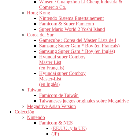
Winsen / Guangzhou Li Cheng Industria &
Comercio Co.
Hong Kong
Nintendo Sistema Entertainement
Famicom & Super Famicom
Super Mario World 2 Yoshi Island
Corea del Sur
Gamecube : Corea del Master-Lista de !
Samsung Super Gam * Boy (en Français)
Samsung Super Gam * Boy (en Inglés)
Hyundai super Comboy
Master-List
(en Français)
Hyundai super Comboy
Master-List
(en Inglés)
Taiwan
Famicom de Taiwán
Taiwaneses juegos originales sobre Megadrive
Megadrive Asian Version
Colección
Nintendo
Famicom & NES
(EE.UU. y la UE)
(JP)