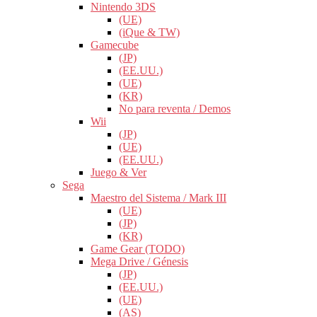
Nintendo 3DS
(UE)
(iQue & TW)
Gamecube
(JP)
(EE.UU.)
(UE)
(KR)
No para reventa / Demos
Wii
(JP)
(UE)
(EE.UU.)
Juego & Ver
Sega
Maestro del Sistema / Mark III
(UE)
(JP)
(KR)
Game Gear (TODO)
Mega Drive / Génesis
(JP)
(EE.UU.)
(UE)
(AS)