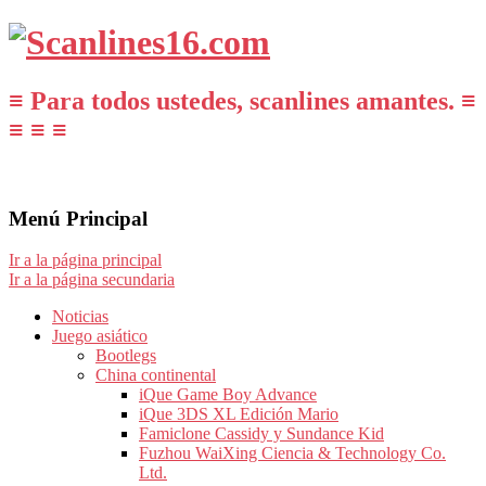
≡ Para todos ustedes, scanlines amantes. ≡
≡ ≡ ≡
Menú Principal
Ir a la página principal
Ir a la página secundaria
Noticias
Juego asiático
Bootlegs
China continental
iQue Game Boy Advance
iQue 3DS XL Edición Mario
Famiclone Cassidy y Sundance Kid
Fuzhou WaiXing Ciencia & Technology Co.
Ltd.