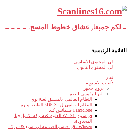
≡ لكم جميعا, عشاق خطوط المسح. ≡ ≡ ≡ ≡
القائمة الرئيسية
تخطي إلى المحتوى الأساسي
تخطي إلى المحتوى الثانوي
أخبار
الألعاب الآسيوية
يروج خمور
البر الرئيسى للصين
النظام العالمي لالمسبق لعبة بوي
النظام العالمي ل3DS XL الطبعة ماريو
Famiclone صندانس كيد
فوتشو WaiXing العلوم & شركة تكنولوجيا.
المحدودة.
Winsen / قوانغتشو الصناعة لى تشنغ & شركة