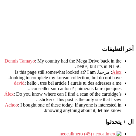
آخر التعليقات
Dennis Tamayo
:
My country had the Mega Drive back in the
.
1990s
,
but it’s in NTSC
Alex
: مرحبا.
I am
?
Is this page still somewhat looked at
.
looking to complete my korean collection
,
but do not have..
david
:
hello
,
tres bel article
!
aurais tu des adresses a me
.
conseiller sur canton
?
j aimerais faire quelques..
Álex
: Do you know where can I find a scan of the cartridge’s
sticker? This post is the only site that I saw...
Achoo
: I bought one of these today. If anyone is interested in
knowing anything about it, let me know.
ال + يتحدثوا
neocalimero (45)