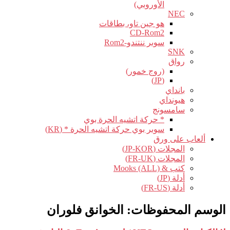
الأوروبي)
NEC
هو جين تاو، بطاقات
CD-Rom2
سوبر ننتندو-Rom2
SNK
رواق
(روج خمور)
(JP)
بانداي
هيونداي
سامسونج
* حركة اتشيه الحرة بوي
سوبر بوي حركة اتشيه الحرة * (KR)
ألعاب على ورق
المجلات (JP-KOR)
المجلات (FR-UK)
كتب & Mooks (ALL)
أدلة (JP)
أدلة (FR-US)
الوسم المحفوظات:
الخوانق فلوران