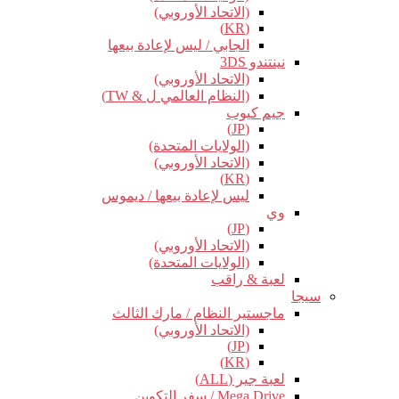
(الاتحاد الأوروبي)
(KR)
الجابي / ليس لإعادة بيعها
نينتندو 3DS
(الاتحاد الأوروبي)
(النظام العالمي ل & TW)
جيم كيوب
(JP)
(الولايات المتحدة)
(الاتحاد الأوروبي)
(KR)
ليس لإعادة بيعها / ديموس
وي
(JP)
(الاتحاد الأوروبي)
(الولايات المتحدة)
لعبة & راقب
سيجا
ماجستير النظام / مارك الثالث
(الاتحاد الأوروبي)
(JP)
(KR)
لعبة جير (ALL)
Mega Drive / سفر التكوين