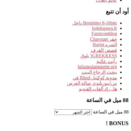
عالم ألعاب
أود أن تتبع
Benishiro 8-16bits داخل
bobdupneu.fr
Famicomblog
حفر Chavouet
الشره Barjot
قصص القرف
iGREKKESS' بلوق
رأيت عالية
lafautealamanette.org
يبحث الزجاج البيت
مدونة كوكتيل Rhod في
س!نيوزيلندي صالة العرض
هل راد ألعاب الفيديو
88 ميل في الساعة
88 ميل في الساعة
BONUS !