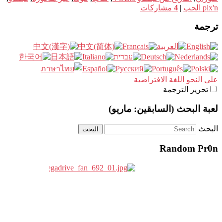
pix'n الحب
|
4
مشاركات
ترجمة
على النحو اللغة الافتراضية
تحرير الترجمة
لعبة البحث (السابقين: ماريو)
البحث
Random Pr0n