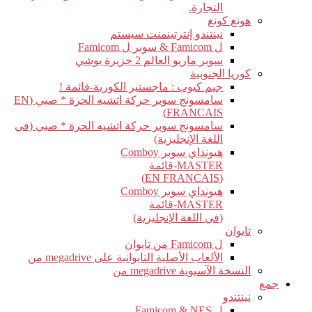
التجارة.
هونغ كونغ
نينتندو إنترتينمنت سيستم
ل Famicom & سوبر ل Famicom
سوبر ماريو العالم 2 جزيرة يوشي
كوريا الجنوبية
جيم كيوب : ماجستير الكورية-قائمة !
سامسونج سوبر حركة اتشيه الحرة * صبي (EN
FRANCAIS)
سامسونج سوبر حركة اتشيه الحرة * صبي (في
اللغة الإنجليزية)
هيونداي سوبر Comboy
MASTER-قائمة
(EN FRANCAIS)
هيونداي سوبر Comboy
MASTER-قائمة
(في اللغة الإنجليزية)
تايوان
ل Famicom من تايوان
الألعاب الأصلية التايوانية على megadrive من
النسخة الآسيوية megadrive من
جمع
نينتندو
ل Famicom & NES