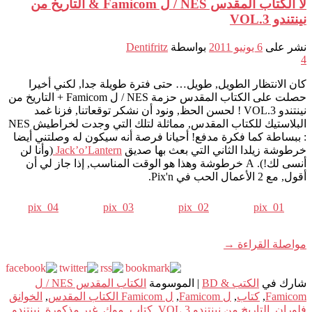
لا الكتاب المقدس NES / ل Famicom & التاريخ من
نينتندو VOL.3
نشر على
6 يونيو 2011
بواسطة
Dentifritz
4
كان الانتظار الطويل, طويل… حتى فترة طويلة جدا, لكني أخيرا
حصلت على الكتاب المقدس حزمة NES / ل Famicom + التاريخ من
نينتندو VOL.3 ! لحسن الحظ, ونود أن نشكر توقعاتنا, فزنا غمد
البلاستيك للكتاب المقدس, مماثلة لتلك التي وجدت لخراطيش NES
: ببساطة كما فكرة مدفع! أحيانا فرصة أنه سيكون له وصلتني أيضا
خرطوشة زيلدا الثاني التي بعث بها صديق
Jack’o’Lantern
(وأنا لن
أنسى لك!). A خرطوشة وهذا هو الوقت المناسب, إذا جاز لي أن
أقول, مع 2 الأعمال الحب في Pix'n.
pix_04
pix_03
pix_02
pix_01
مواصلة القراءة
→
شارك في
الكتب & BD
|
الموسومة
الكتاب المقدس NES / ل
Famicom
,
كتاب
,
ل Famicom
,
ل Famicom الكتاب المقدس
,
الخوانق
فلوران
,
التاريخ من نينتندو VOL.3
,
كتاب
,
موك
,
غير مذكورة
,
نينتندو
,