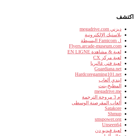
اكتشف
ديزني megadrive.com
بلاستيك الإلكترونية
ل Famicom البسيطة
Flyers.arcade-museum.com
لعبة & مشاهدة EN LIGNE
لعبة مركز CX
لعبة فتى غاليريا
Guardiana.net
Hardcoregaming101.net
إيندي ألعاب
المطبخ-بنت
megadrive.me
أم 3 مروحة الترجمة
ألعاب المقرصنة الوسطى
Satakore
Shmup
smspower.org
Unseen64
لعبة فيديو دن