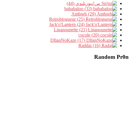
س!نيوزيلندي (44)
bababaloo (33)
Ambseb (29)
Retroblogueur (25)
Jack'o'Lantern (24)
Linanounette (21)
cocole (20)
DIlanNoKaze (17)
Raddai (16)
Random Pr0n