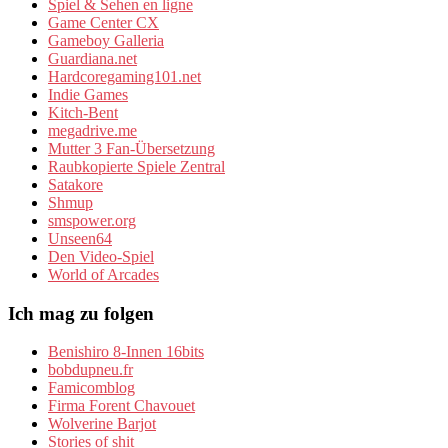
Spiel & Sehen en ligne
Game Center CX
Gameboy Galleria
Guardiana.net
Hardcoregaming101.net
Indie Games
Kitch-Bent
megadrive.me
Mutter 3 Fan-Übersetzung
Raubkopierte Spiele Zentral
Satakore
Shmup
smspower.org
Unseen64
Den Video-Spiel
World of Arcades
Ich mag zu folgen
Benishiro 8-Innen 16bits
bobdupneu.fr
Famicomblog
Firma Forent Chavouet
Wolverine Barjot
Stories of shit