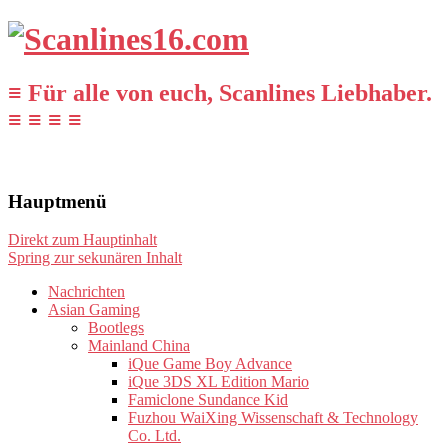
≡ Für alle von euch, Scanlines Liebhaber.
≡ ≡ ≡ ≡
Hauptmenü
Direkt zum Hauptinhalt
Spring zur sekunären Inhalt
Nachrichten
Asian Gaming
Bootlegs
Mainland China
iQue Game Boy Advance
iQue 3DS XL Edition Mario
Famiclone Sundance Kid
Fuzhou WaiXing Wissenschaft & Technology
Co. Ltd.