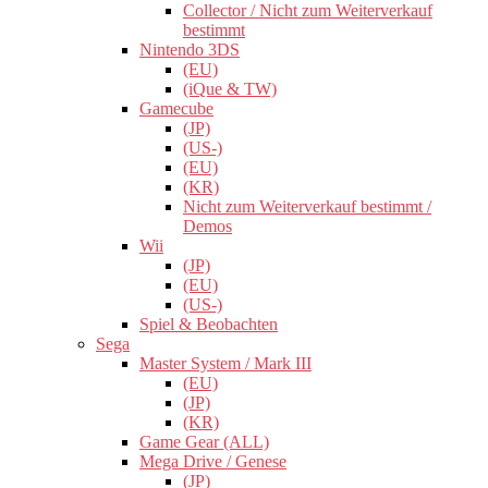
Collector / Nicht zum Weiterverkauf
bestimmt
Nintendo 3DS
(EU)
(iQue & TW)
Gamecube
(JP)
(US-)
(EU)
(KR)
Nicht zum Weiterverkauf bestimmt /
Demos
Wii
(JP)
(EU)
(US-)
Spiel & Beobachten
Sega
Master System / Mark III
(EU)
(JP)
(KR)
Game Gear (ALL)
Mega Drive / Genese
(JP)