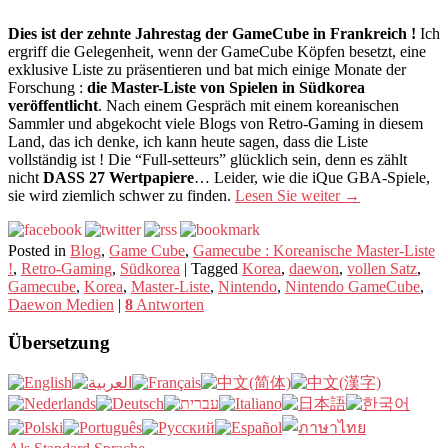
Dies ist der zehnte Jahrestag der GameCube in Frankreich !
Ich
ergriff die Gelegenheit, wenn der GameCube Köpfen besetzt, eine
exklusive Liste zu präsentieren und bat mich einige Monate der
Forschung :
die Master-Liste von Spielen in Südkorea
veröffentlicht
. Nach einem Gespräch mit einem koreanischen
Sammler und abgekocht viele Blogs von Retro-Gaming in diesem
Land, das ich denke, ich kann heute sagen, dass die Liste
vollständig ist ! Die “Full-setteurs” glücklich sein, denn es zählt
nicht
DASS 27 Wertpapiere
… Leider, wie die iQue GBA-Spiele,
sie wird ziemlich schwer zu finden.
Lesen Sie weiter
→
Posted in
Blog
,
Game Cube
,
Gamecube : Koreanische Master-Liste
!
,
Retro-Gaming
,
Südkorea
|
Tagged
Korea
,
daewon
,
vollen Satz
,
Gamecube
,
Korea
,
Master-Liste
,
Nintendo
,
Nintendo GameCube
,
Daewon Medien
|
8
Antworten
Übersetzung