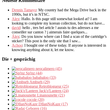
Neueste Kommentare
Dennis Tamayo
:
My country had the Mega Drive back in the
1990s
,
but it’s in NTSC
.
Alex
: Hallo.
Is this page still somewhat looked at
?
I am
looking to complete my korean collection
,
but do not have..
.
david
:
hello
,
tres bel article
!
aurais tu des adresses a me
conseiller sur canton
?
j aimerais faire quelques..
.
Álex
: Do you know where can I find a scan of the cartridge’s
sticker? This post is the only site that I saw...
Achoo
: I bought one of these today. If anyone is interested in
knowing anything about it, let me know.
Die + gesprächig
neocalimero (45)
Sp!nz (44)
bababaloo (33)
Ambseb (29)
Retroblogueur (25)
Jack'o'Lantern (24)
Linanounette (21)
cocole (20)
DIlanNoKaze (17)
Geboren (16)