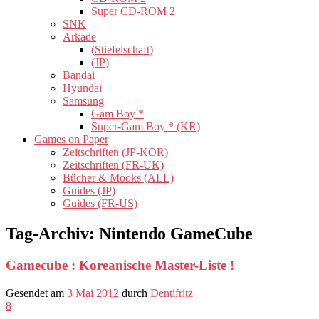
Super CD-ROM 2
SNK
Arkade
(Stiefelschaft)
(JP)
Bandai
Hyundai
Samsung
Gam Boy *
Super-Gam Boy * (KR)
Games on Paper
Zeitschriften (JP-KOR)
Zeitschriften (FR-UK)
Bücher & Mooks (ALL)
Guides (JP)
Guides (FR-US)
Tag-Archiv:
Nintendo GameCube
Gamecube : Koreanische Master-Liste !
Gesendet am
3 Mai 2012
durch
Dentifritz
8