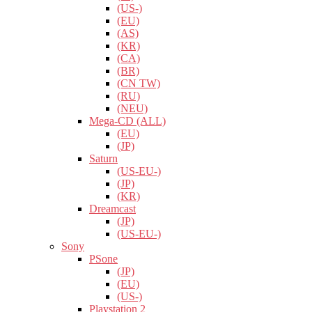
(US-)
(EU)
(AS)
(KR)
(CA)
(BR)
(CN TW)
(RU)
(NEU)
Mega-CD (ALL)
(EU)
(JP)
Saturn
(US-EU-)
(JP)
(KR)
Dreamcast
(JP)
(US-EU-)
Sony
PSone
(JP)
(EU)
(US-)
Playstation 2