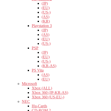
(JP)
(EU)
(US-)
(AS)
(KR)
Playstation 3
(JP)
(AS)
(EU)
(US-)
PSP
(JP)
(EU)
(US-)
(KR-AS)
PS Vita
(AS)
(EU)
Microsoft
Xbox (ALL)
Xbox 360 (JP-KR-AS)
Xbox 360 (US-EU-)
NEC
Hu-Cards
CD-ROM 2