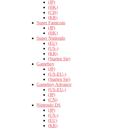
(JP)
(HK)
(CH)
(KR)
Super Famicom
(JP)
(HK)
Super Nintendo
(EU)
(US-)
(KR)
(Starten Sie)
Gameboy
(JP)
(US-EU-)
(Starten Sie)
Gameboy Advance
(US-EU-)
(JP)
(CN)
Nintendo DS
(JP)
(US-)
(EU)
(KR)