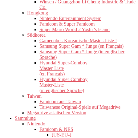
Winsen / Guangzhou Li Cheng Industrie & Trade
Co.
Hongkong
Nintendo Entertainment System
Famicom & Super Famicom
Super Mario World 2 Yoshi 's Island
Südkorea
Gamecube : Koreanische Master-Liste !
Samsung Super Gam * Junge (en Français)
Samsung Super Gam * Junge (in englischer
Sprache)
Hyundai Super-Comboy
Master-Liste
(en Français)
Hyundai Super-Comboy
Master-Liste
(in englischer Sprache)
Taiwan
Famicom aus Taiwan
Taiwanese Original-Spiele auf Megadrive
Megadrive asiatischen Version
Sammlung
Nintendo
Famicom & NES
(US-EU-)