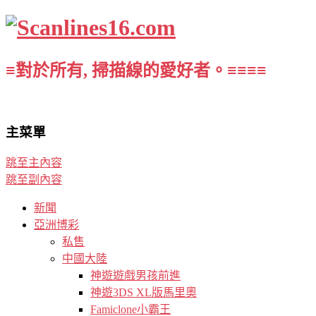
≡對於所有, 掃描線的愛好者。≡≡≡≡
主菜單
跳至主內容
跳至副內容
新聞
亞洲博彩
私售
中國大陸
神遊遊戲男孩前進
神遊3DS XL版馬里奧
Famiclone小霸王