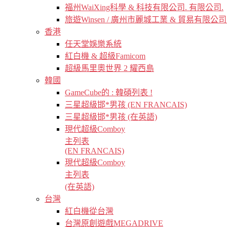
福州WaiXing科學 & 科技有限公司. 有限公司.
旅遊Winsen / 廣州市麗城工業 & 貿易有限公司
香港
任天堂娛樂系統
紅白機 & 超級Famicom
超級馬里奧世界 2 耀西島
韓國
GameCube的 : 韓碩列表 !
三星超級邯*男孩 (EN FRANCAIS)
三星超級邯*男孩 (在英語)
現代超級Comboy
主列表
(EN FRANCAIS)
現代超級Comboy
主列表
(在英語)
台灣
紅白機從台灣
台灣原創遊戲MEGADRIVE