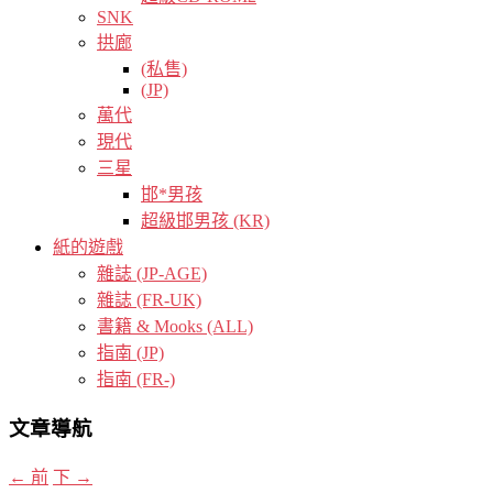
SNK
拱廊
(私售)
(JP)
萬代
現代
三星
邯*男孩
超級邯男孩 (KR)
紙的遊戲
雜誌 (JP-AGE)
雜誌 (FR-UK)
書籍 & Mooks (ALL)
指南 (JP)
指南 (FR-)
文章導航
←
前
下
→