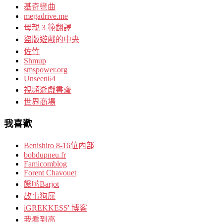
基奇彎曲
megadrive.me
母親 3 範翻譯
盜版遊戲的中央
佐竹
Shmup
smspower.org
Unseen64
視頻遊戲書齋
世界商場
我喜歡
Benishiro 8-16位內部
bobdupneu.fr
Famicomblog
Forent Chavouet
饞嘴Barjot
故事狗屎
iGREKKESS' 博客
我看到高