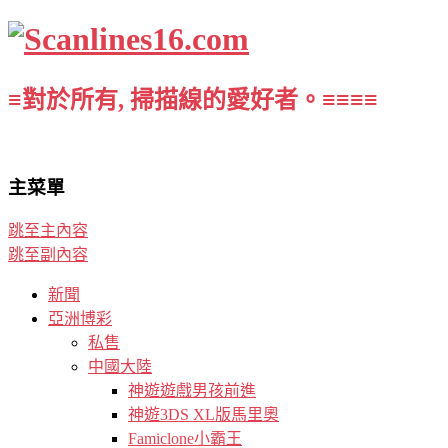
≡對於所有, 掃描線的愛好者。≡≡≡≡
主菜單
跳至主內容
跳至副內容
新聞
亞洲博彩
私售
中國大陸
神遊遊戲男孩前進
神遊3DS XL版馬里奧
Famiclone小霸王