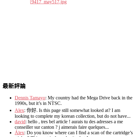
最新評論
Dennis Tamayo
:
My country had the Mega Drive back in the
1990s
,
but it’s in NTSC
.
Alex
: 你好.
Is this page still somewhat looked at
?
I am
looking to complete my korean collection
,
but do not have..
.
david
:
hello
,
tres bel article
!
aurais tu des adresses a me
conseiller sur canton
?
j aimerais faire quelques..
.
Álex
: Do you know where can I find a scan of the cartridge’s