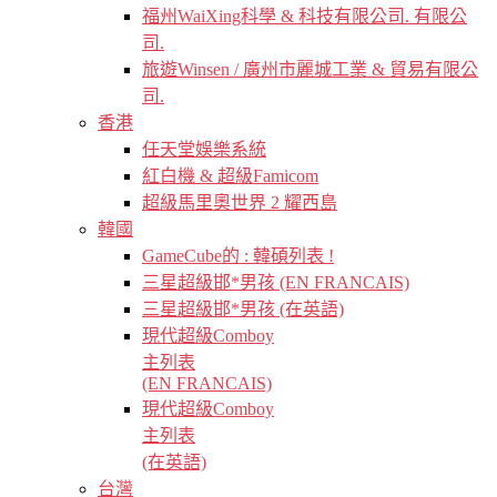
福州WaiXing科學 & 科技有限公司. 有限公
司.
旅遊Winsen / 廣州市麗城工業 & 貿易有限公
司.
香港
任天堂娛樂系統
紅白機 & 超級Famicom
超級馬里奧世界 2 耀西島
韓國
GameCube的 : 韓碩列表 !
三星超級邯*男孩 (EN FRANCAIS)
三星超級邯*男孩 (在英語)
現代超級Comboy
主列表
(EN FRANCAIS)
現代超級Comboy
主列表
(在英語)
台灣