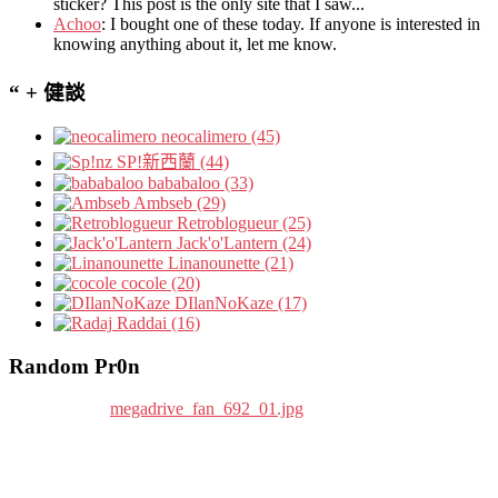
sticker? This post is the only site that I saw...
Achoo
: I bought one of these today. If anyone is interested in
knowing anything about it, let me know.
“ + 健談
neocalimero (45)
SP!新西蘭 (44)
bababaloo (33)
Ambseb (29)
Retroblogueur (25)
Jack'o'Lantern (24)
Linanounette (21)
cocole (20)
DIlanNoKaze (17)
Raddai (16)
Random Pr0n