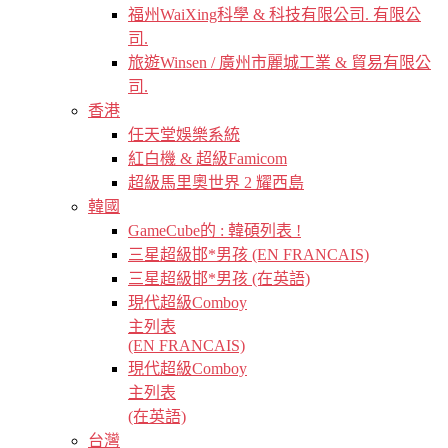
福州WaiXing科學 & 科技有限公司. 有限公
司.
旅遊Winsen / 廣州市麗城工業 & 貿易有限公
司.
香港
任天堂娛樂系統
紅白機 & 超級Famicom
超級馬里奧世界 2 耀西島
韓國
GameCube的 : 韓碩列表 !
三星超級邯*男孩 (EN FRANCAIS)
三星超級邯*男孩 (在英語)
現代超級Comboy
主列表
(EN FRANCAIS)
現代超級Comboy
主列表
(在英語)
台灣