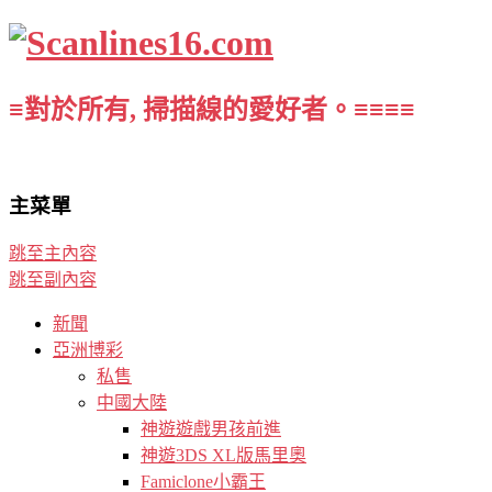
≡對於所有, 掃描線的愛好者。≡≡≡≡
主菜單
跳至主內容
跳至副內容
新聞
亞洲博彩
私售
中國大陸
神遊遊戲男孩前進
神遊3DS XL版馬里奧
Famiclone小霸王