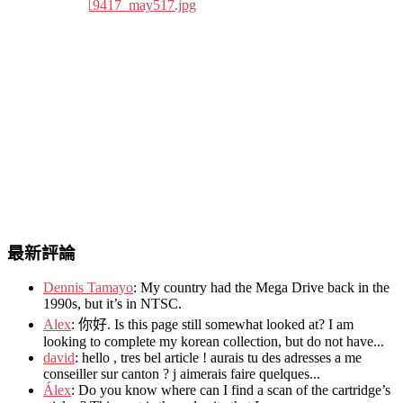
最新評論
Dennis Tamayo
:
My country had the Mega Drive back in the
1990s
,
but it’s in NTSC
.
Alex
: 你好.
Is this page still somewhat looked at
?
I am
looking to complete my korean collection
,
but do not have..
.
david
:
hello
,
tres bel article
!
aurais tu des adresses a me
conseiller sur canton
?
j aimerais faire quelques..
.
Álex
: Do you know where can I find a scan of the cartridge’s