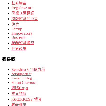
基奇彎曲
megadrive.me
母親 3 範翻譯
盜版遊戲的中央
佐竹
Shmup
smspower.org
Unseen64
視頻遊戲書齋
世界商場
我喜歡
Benishiro 8-16位內部
bobdupneu.fr
Famicomblog
Forent Chavouet
饞嘴Barjot
故事狗屎
iGREKKESS' 博客
我看到高