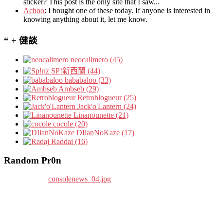
sticker? This post is the only site that I saw...
Achoo
: I bought one of these today. If anyone is interested in
knowing anything about it, let me know.
“ + 健談
neocalimero (45)
SP!新西蘭 (44)
bababaloo (33)
Ambseb (29)
Retroblogueur (25)
Jack'o'Lantern (24)
Linanounette (21)
cocole (20)
DIlanNoKaze (17)
Raddai (16)
Random Pr0n