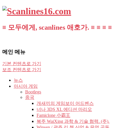
≡ 모두에게, scanlines 애호가. ≡ ≡ ≡ ≡
메인 메뉴
기본 컨텐츠로 가기
보조 컨텐츠로 가기
뉴스
아시아 게임
Bootlegs
중국
개새끼의 게임보이 어드벤스
너나 3DS XL 에디션 마리오
Famiclone 小霸王
복주 WaiXing 과학 & 기술 협력. (주).
Winsen / 광주 리 쳉 산업 & 무역 공동.