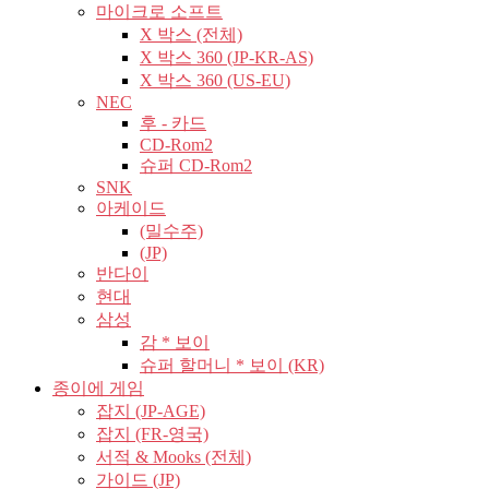
마이크로 소프트
X 박스 (전체)
X 박스 360 (JP-KR-AS)
X 박스 360 (US-EU)
NEC
후 - 카드
CD-Rom2
슈퍼 CD-Rom2
SNK
아케이드
(밀수주)
(JP)
반다이
현대
삼성
감 * 보이
슈퍼 할머니 * 보이 (KR)
종이에 게임
잡지 (JP-AGE)
잡지 (FR-영국)
서적 & Mooks (전체)
가이드 (JP)