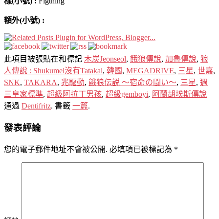
樣(小號) :
Figthing
額外(小號) :
此項目被張貼在和標記
木炭Jeonseol
,
餓狼傳說
,
加魯傳說
,
狼
人傳說 : Shukumei沒有Tatakai
,
韓國
,
MEGADRIVE
,
三星
,
世嘉
,
SNK
,
TAKARA
,
兆驅動
,
餓狼伝説 ～宿命の闘い～
,
三星
,
週
三皇家標準
,
超級阿拉丁男孩
,
超級gemboyi
,
阿蘭胡埃斯傳說
通過
Dentifritz
. 書籤
一篇
.
發表評論
您的電子郵件地址不會被公開.
必填項已被標記為
*