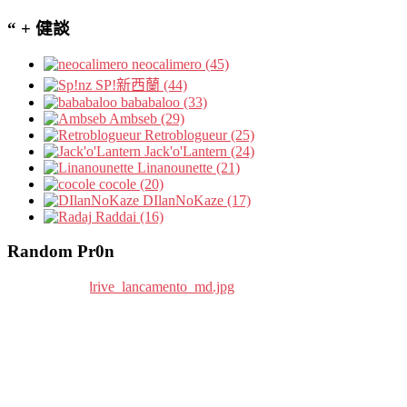
“ + 健談
neocalimero (45)
SP!新西蘭 (44)
bababaloo (33)
Ambseb (29)
Retroblogueur (25)
Jack'o'Lantern (24)
Linanounette (21)
cocole (20)
DIlanNoKaze (17)
Raddai (16)
Random Pr0n