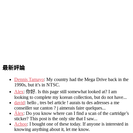
最新評論
Dennis Tamayo
:
My country had the Mega Drive back in the
1990s
,
but it’s in NTSC
.
Alex
: 你好.
Is this page still somewhat looked at
?
I am
looking to complete my korean collection
,
but do not have..
.
david
:
hello
,
tres bel article
!
aurais tu des adresses a me
conseiller sur canton
?
j aimerais faire quelques..
.
Álex
: Do you know where can I find a scan of the cartridge’s
sticker? This post is the only site that I saw...
Achoo
: I bought one of these today. If anyone is interested in
knowing anything about it, let me know.