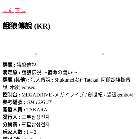
←
前
下
→
餓狼傳說 (KR)
標題 :
餓狼傳說
滴定原 :
餓狼伝説 ～宿命の闘い～
標題 (其他) :
狼人傳說 : Shukumei沒有Tatakai, 阿蘭胡埃斯傳
說, 木炭Jeonseol
控制台 :
MEGADRIVE /メガドライブ / 創世紀 / 超級gemboyi
參考編號 :
GM 1293 JT
開發人員 :
TAKARA
發行人 :
三星삼성전자
分銷商 :
三星삼성전자
玩家人數 :
1 – 2