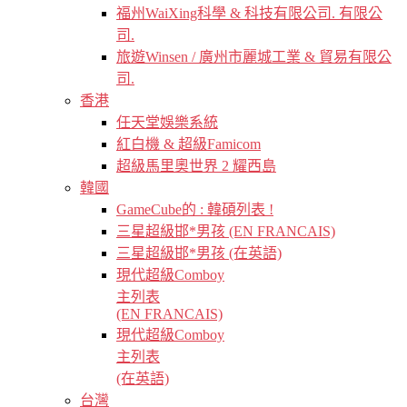
福州WaiXing科學 & 科技有限公司. 有限公
司.
旅遊Winsen / 廣州市麗城工業 & 貿易有限公
司.
香港
任天堂娛樂系統
紅白機 & 超級Famicom
超級馬里奧世界 2 耀西島
韓國
GameCube的 : 韓碩列表 !
三星超級邯*男孩 (EN FRANCAIS)
三星超級邯*男孩 (在英語)
現代超級Comboy
主列表
(EN FRANCAIS)
現代超級Comboy
主列表
(在英語)
台灣