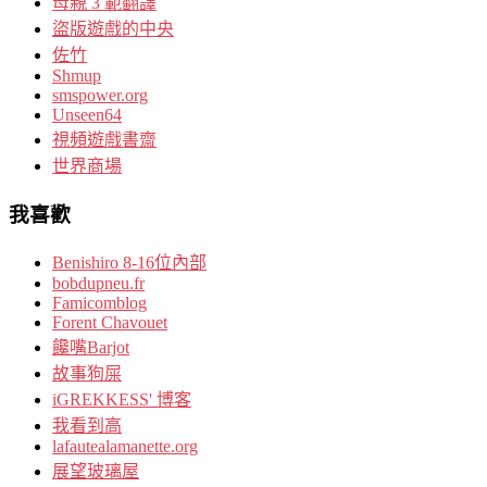
母親 3 範翻譯
盜版遊戲的中央
佐竹
Shmup
smspower.org
Unseen64
視頻遊戲書齋
世界商場
我喜歡
Benishiro 8-16位內部
bobdupneu.fr
Famicomblog
Forent Chavouet
饞嘴Barjot
故事狗屎
iGREKKESS' 博客
我看到高
lafautealamanette.org
展望玻璃屋