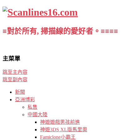
≡對於所有, 掃描線的愛好者。≡≡≡≡
主菜單
跳至主內容
跳至副內容
新聞
亞洲博彩
私售
中國大陸
神遊遊戲男孩前進
神遊3DS XL版馬里奧
Famiclone小霸王