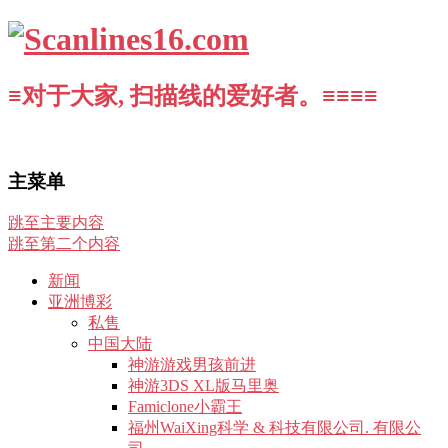
≡对于大家, 扫描线的爱好者。≡≡≡≡
主菜单
跳至主要内容
跳至第二个内容
新闻
亚洲博彩
私售
中国大陆
神游游戏男孩前进
神游3DS XL版马里奥
Famiclone小霸王
福州WaiXing科学 & 科技有限公司. 有限公