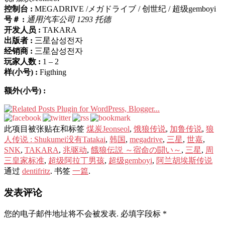
控制台 :
MEGADRIVE /メガドライブ / 创世纪 / 超级gemboyi
号＃ :
通用汽车公司 1293 托德
开发人员 :
TAKARA
出版者 :
三星삼성전자
经销商 :
三星삼성전자
玩家人数 :
1 – 2
样(小号) :
Figthing
额外(小号) :
此项目被张贴在和标签
煤炭Jeonseol
,
饿狼传说
,
加鲁传说
,
狼
人传说 : Shukumei没有Tatakai
,
韩国
,
megadrive
,
三星
,
世嘉
,
SNK
,
TAKARA
,
兆驱动
,
餓狼伝説 ～宿命の闘い～
,
三星
,
周
三皇家标准
,
超级阿拉丁男孩
,
超级gemboyi
,
阿兰胡埃斯传说
通过
dentifritz
. 书签
一篇
.
发表评论
您的电子邮件地址将不会被发表.
必填字段标
*