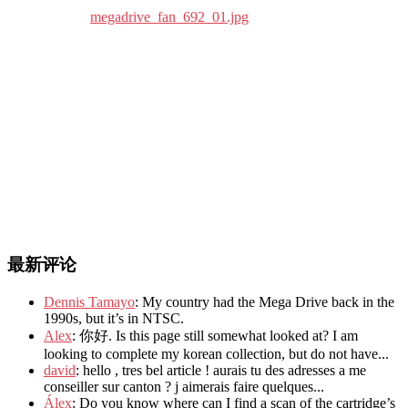
最新评论
Dennis Tamayo
: My country had the Mega Drive back in the
1990s, but it’s in NTSC.
Alex
: 你好. Is this page still somewhat looked at? I am
looking to complete my korean collection, but do not have...
david
: hello , tres bel article ! aurais tu des adresses a me
conseiller sur canton ? j aimerais faire quelques...
Álex
: Do you know where can I find a scan of the cartridge’s