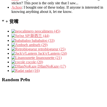
sticker? This post is the only site that I saw...
Achoo
: I bought one of these today. If anyone is interested in
knowing anything about it, let me know.
“ + 贫嘴
neocalimero (45)
SP!新西兰 (44)
bababaloo (33)
ambseb (29)
retroblogueur (25)
Jack'o'Lantern (24)
linanounette (21)
cocole (20)
DIlanNoKaze (17)
radaj (16)
Random Pr0n