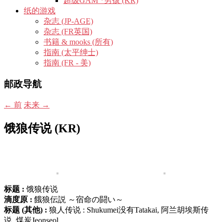
超级GAM *男孩 (KR)
纸的游戏
杂志 (JP-AGE)
杂志 (FR英国)
书籍 & mooks (所有)
指南 (太平绅士)
指南 (FR - 美)
邮政导航
←
前
未来
→
饿狼传说 (KR)
标题 :
饿狼传说
滴度原 :
餓狼伝説 ～宿命の闘い～
标题 (其他) :
狼人传说 : Shukumei没有Tatakai, 阿兰胡埃斯传
说, 煤炭Jeonseol