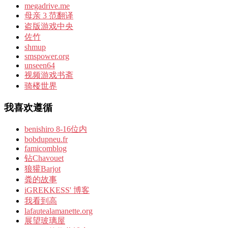
megadrive.me
母亲 3 范翻译
盗版游戏中央
佐竹
shmup
smspower.org
unseen64
视频游戏书斋
骑楼世界
我喜欢遵循
benishiro 8-16位内
bobdupneu.fr
famicomblog
钻Chavouet
狼獾Barjot
粪的故事
iGREKKESS' 博客
我看到高
lafautealamanette.org
展望玻璃屋