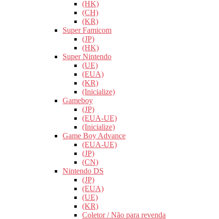
(HK)
(CH)
(KR)
Super Famicom
(JP)
(HK)
Super Nintendo
(UE)
(EUA)
(KR)
(Inicialize)
Gameboy
(JP)
(EUA-UE)
(Inicialize)
Game Boy Advance
(EUA-UE)
(JP)
(CN)
Nintendo DS
(JP)
(EUA)
(UE)
(KR)
Coletor / Não para revenda