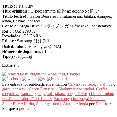
Título :
Fatal Fury
Titre originais :
O lobo faminto 伝 说 ao destino の 闘 い ~ ~
Título (outro) :
Garou Densetsu : Shukumei não tatakai, Aranjuez
lenda, Carvão Jeonseol
Console :
Mega Drive / ドライブ メガ / Gênese / Super gemboyi
Ref # :
GM 1293 JT
Revelador :
TAKARA
Editor :
Samsung 삼성 전자
Distribuidor :
Samsung 삼성 전자
Número de Jogadores :
1 – 2
Tipo(s) :
Figthing
Extra(s) :
Esta entrada foi publicada em e marcou
Carvão Jeonseol
,
Fatal Fury
,
garou densetsu
,
Garou Densetsu : Shukumei não tatakai
,
Coréia
,
megadrive
,
samsung
,
sega
,
snk
,
takara
,
Mega Drive
,
O lobo faminto
伝 说 ao destino の 闘 い ~ ~
,
Samsung
,
Qua Royal Standard
,
Super Boy Aladdin
,
Super gemboyi
,
Aranjuez lenda
por
Dentifritz
.
Marque o
permalink
.