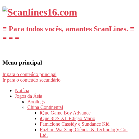
≡ Para todos vocês, amantes ScanLines. ≡
≡ ≡ ≡
Menu principal
Ir para o conteúdo principal
Ir para o conteúdo secundário
Notícia
Jogos da Ásia
Bootlegs
China Continental
iQue Game Boy Advance
iQue 3DS XL Edição Mario
Famiclone Cassidy e Sundance Kid
Fuzhou WaiXing Ciência & Technology Co.
Ltd.