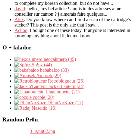
to complete my korean collection, but do not have...
david
: hello , tres bel article ! aurais tu des adresses a me
conseiller sur canton ? j aimerais faire quelques...
Álex
: Do you know where can I find a scan of the cartridge’s
sticker? This post is the only site that I saw...
Achoo
: I bought one of these today. If anyone is interested in
knowing anything about it, let me know.
O + falador
neocalimero (45)
Sp!nz (44)
bababaloo (33)
Ambseb (29)
Retroblogueur (25)
Jack'o'Lantern (24)
Linanounette (21)
cocole (20)
DIlanNoKaze (17)
Nascido (16)
Random Pr0n