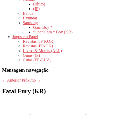
(Ilícito)
(JP)
Bandai
Hyundai
Samsung
Gam Boy *
Super Gam * Boy (KR)
Jogos em Papel
Revistas (JP-KOR)
Revistas (FR-UK)
Livros & Mooks (ALL)
Guias (JP)
Guias (FR-EUA)
Mensagem navegação
←
Anterior
Próximo
→
Fatal Fury (KR)