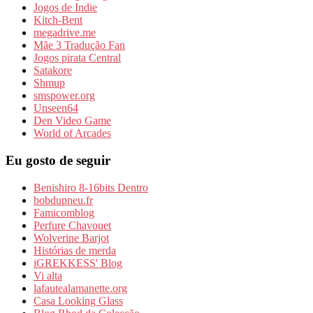
Jogos de Indie
Kitch-Bent
megadrive.me
Mãe 3 Tradução Fan
Jogos pirata Central
Satakore
Shmup
smspower.org
Unseen64
Den Video Game
World of Arcades
Eu gosto de seguir
Benishiro 8-16bits Dentro
bobdupneu.fr
Famicomblog
Perfure Chavouet
Wolverine Barjot
Histórias de merda
iGREKKESS' Blog
Vi alta
lafautealamanette.org
Casa Looking Glass