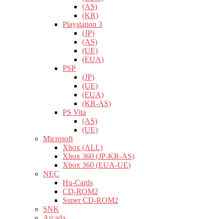
(AS)
(KR)
Playstation 3
(JP)
(AS)
(UE)
(EUA)
PSP
(JP)
(UE)
(EUA)
(KR-AS)
PS Vita
(AS)
(UE)
Microsoft
Xbox (ALL)
Xbox 360 (JP-KR-AS)
Xbox 360 (EUA-UE)
NEC
Hu-Cards
CD-ROM2
Super CD-ROM2
SNK
Arcada