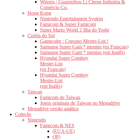
Winsen / Guangzhou Li Cheng Indústria &
Comércio Co.
Hong Kong
Nintendo Entertainment System
Famicom & Super Famicom
Super Mario World 2 Ilha do Yoshi
Coréia do Sul
Gamecube : Coreano Mestre-List !
Samsung Super Gam * menino (en Français)
Samsung Super Gam * menino (em Inglês)
Hyundai Super Comboy
Mestre-List
(en Français)
Hyundai Super Comboy
Mestre-List
(em Inglês)
Taiwan
Famicom de Taiwan
Jogos originais de Taiwan no Megadrive
Megadrive versão asiática
Coleção
Nintendo
Famicom & NES
(EUA-UE)
(JP)