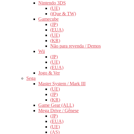
Nintendo 3DS
(UE)
(iQue & TW)
Gamecube
(JP)
(EUA)
(UE)
(KR)
Não para revenda / Demos
Wii
(JP)
(UE)
(EUA)
Jogo & Ver
Sega
Master System / Mark III
(UE)
(JP)
(KR)
Game Gear (ALL)
Mega Drive / Gênese
(JP)
(EUA)
(UE)
(AS)