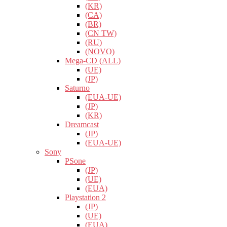
(KR)
(CA)
(BR)
(CN TW)
(RU)
(NOVO)
Mega-CD (ALL)
(UE)
(JP)
Saturno
(EUA-UE)
(JP)
(KR)
Dreamcast
(JP)
(EUA-UE)
Sony
PSone
(JP)
(UE)
(EUA)
Playstation 2
(JP)
(UE)
(EUA)