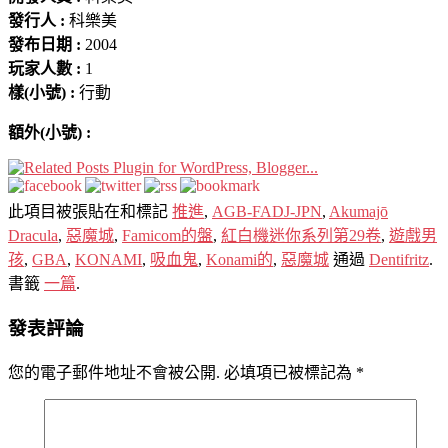
發行人 :
科樂美
發布日期 :
2004
玩家人數 :
1
樣(小號) :
行動
額外(小號) :
此項目被張貼在和標記
推進
,
AGB-FADJ-JPN
,
Akumajō
Dracula
,
惡魔城
,
Famicom的盤
,
紅白機迷你系列第29卷
,
遊戲男
孩
,
GBA
,
KONAMI
,
吸血鬼
,
Konami的
,
惡魔城
通過
Dentifritz
.
書籤
一篇
.
發表評論
您的電子郵件地址不會被公開.
必填項已被標記為
*