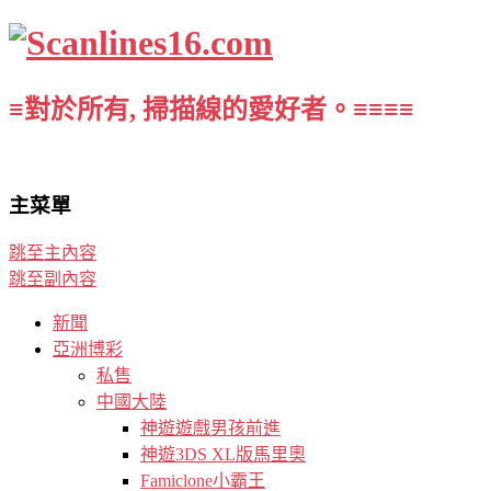
≡對於所有, 掃描線的愛好者。≡≡≡≡
主菜單
跳至主內容
跳至副內容
新聞
亞洲博彩
私售
中國大陸
神遊遊戲男孩前進
神遊3DS XL版馬里奧
Famiclone小霸王