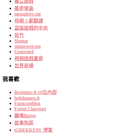
獨立遊戲
基奇彎曲
megadrive.me
母親 3 範翻譯
盜版遊戲的中央
佐竹
Shmup
smspower.org
Unseen64
視頻遊戲書齋
世界商場
我喜歡
Benishiro 8-16位內部
bobdupneu.fr
Famicomblog
Forent Chavouet
饞嘴Barjot
故事狗屎
iGREKKESS' 博客