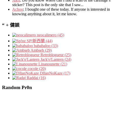
Álex
: Do you know where can I find a scan of the cartridge’s
sticker? This post is the only site that I saw...
Achoo
: I bought one of these today. If anyone is interested in
knowing anything about it, let me know.
“ + 健談
neocalimero (45)
SP!新西蘭 (44)
bababaloo (33)
Ambseb (29)
Retroblogueur (25)
Jack'o'Lantern (24)
Linanounette (21)
cocole (20)
DIlanNoKaze (17)
Raddai (16)
Random Pr0n