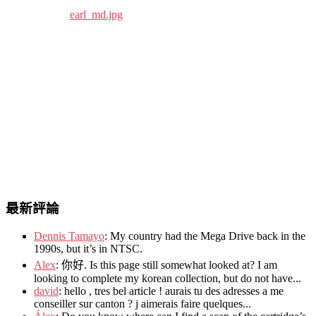
最新評論
Dennis Tamayo
:
My country had the Mega Drive back in the
1990s
,
but it’s in NTSC
.
Alex
: 你好.
Is this page still somewhat looked at
?
I am
looking to complete my korean collection
,
but do not have..
.
david
:
hello
,
tres bel article
!
aurais tu des adresses a me
conseiller sur canton
?
j aimerais faire quelques..
.