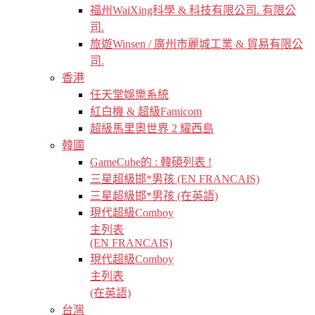
福州WaiXing科學 & 科技有限公司. 有限公
司.
旅遊Winsen / 廣州市麗城工業 & 貿易有限公
司.
香港
任天堂娛樂系統
紅白機 & 超級Famicom
超級馬里奧世界 2 耀西島
韓國
GameCube的 : 韓碩列表 !
三星超級邯*男孩 (EN FRANCAIS)
三星超級邯*男孩 (在英語)
現代超級Comboy
主列表
(EN FRANCAIS)
現代超級Comboy
主列表
(在英語)
台灣