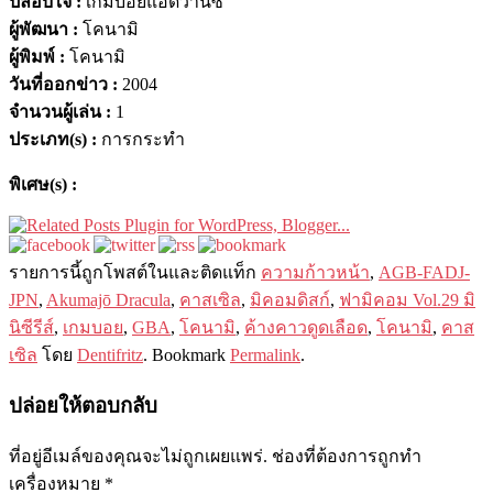
ปลอบใจ :
เกมบอยแอดวานซ์
ผู้พัฒนา :
โคนามิ
ผู้พิมพ์ :
โคนามิ
วันที่ออกข่าว :
2004
จำนวนผู้เล่น :
1
ประเภท(s) :
การกระทำ
พิเศษ(s) :
รายการนี​​้ถูกโพสต์ในและติดแท็ก
ความก้าวหน้า
,
AGB-FADJ-
JPN
,
Akumajō Dracula
,
คาสเซิล
,
มิคอมดิสก์
,
ฟามิคอม Vol.29 มิ
นิซีรีส์
,
เกมบอย
,
GBA
,
โคนามิ
,
ค้างคาวดูดเลือด
,
โคนามิ
,
คาส
เซิล
โดย
Dentifritz
. Bookmark
Permalink
.
ปล่อยให้ตอบกลับ
ที่อยู่อีเมล์ของคุณจะไม่ถูกเผยแพร่.
ช่องที่ต้องการถูกทำ
เครื่องหมาย
*