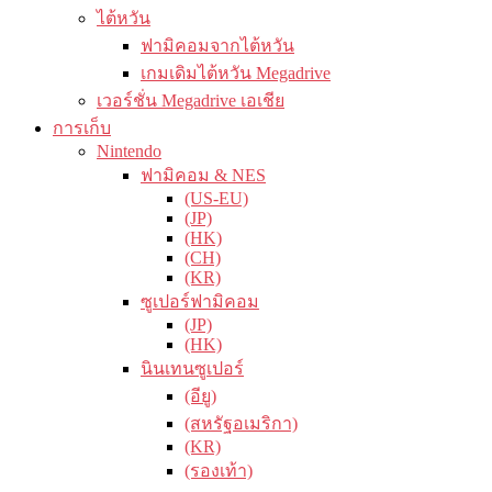
ไต้หวัน
ฟามิคอมจากไต้หวัน
เกมเดิมไต้หวัน Megadrive
เวอร์ชั่น Megadrive เอเชีย
การเก็บ
Nintendo
ฟามิคอม & NES
(US-EU)
(JP)
(HK)
(CH)
(KR)
ซูเปอร์ฟามิคอม
(JP)
(HK)
นินเทนซูเปอร์
(อียู)
(สหรัฐอเมริกา)
(KR)
(รองเท้า)