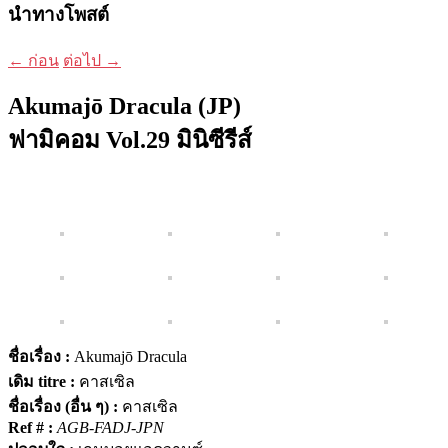
นำทางโพสต์
←
ก่อน
ต่อไป
→
Akumajō Dracula (JP)
ฟามิคอม Vol.29 มินิซีรีส์
ชื่อเรื่อง :
Akumajō Dracula
เดิม titre :
คาสเซิล
ชื่อเรื่อง (อื่น ๆ) :
คาสเซิล
Ref # :
AGB-FADJ-JPN