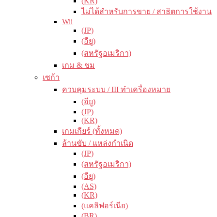
(KR)
ไม่ได้สำหรับการขาย / สาธิตการใช้งาน
Wii
(JP)
(อียู)
(สหรัฐอเมริกา)
เกม & ชม
เซก้า
ควบคุมระบบ / III ทำเครื่องหมาย
(อียู)
(JP)
(KR)
เกมเกียร์ (ทั้งหมด)
ล้านขับ / แหล่งกำเนิด
(JP)
(สหรัฐอเมริกา)
(อียู)
(AS)
(KR)
(แคลิฟอร์เนีย)
(BR)