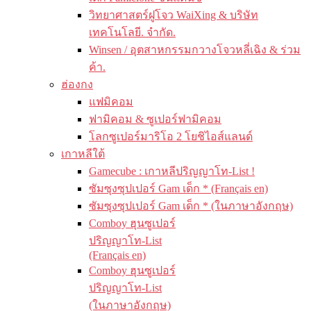
วิทยาศาสตร์ฝูโจว WaiXing & บริษัท
เทคโนโลยี. จำกัด.
Winsen / อุตสาหกรรมกวางโจวหลี่เฉิง & ร่วม
ค้า.
ฮ่องกง
แฟมิคอม
ฟามิคอม & ซูเปอร์ฟามิคอม
โลกซูเปอร์มาริโอ 2 โยชิไอส์แลนด์
เกาหลีใต้
Gamecube : เกาหลีปริญญาโท-List !
ซัมซุงซุปเปอร์ Gam เด็ก * (Français en)
ซัมซุงซุปเปอร์ Gam เด็ก * (ในภาษาอังกฤษ)
Comboy ฮุนซูเปอร์
ปริญญาโท-List
(Français en)
Comboy ฮุนซูเปอร์
ปริญญาโท-List
(ในภาษาอังกฤษ)