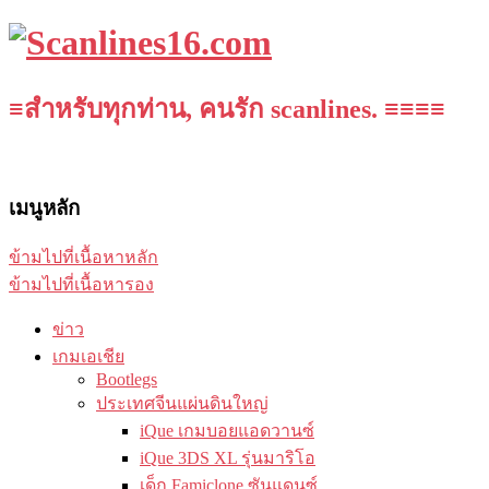
≡สำหรับทุกท่าน, คนรัก scanlines. ≡≡≡≡
เมนูหลัก
ข้ามไปที่เนื้อหาหลัก
ข้ามไปที่เนื้อหารอง
ข่าว
เกมเอเชีย
Bootlegs
ประเทศจีนแผ่นดินใหญ่
iQue เกมบอยแอดวานซ์
iQue 3DS XL รุ่นมาริโอ
เด็ก Famiclone ซันแดนซ์