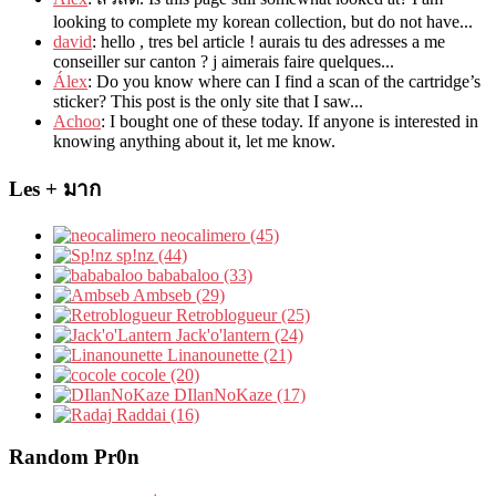
looking to complete my korean collection
,
but do not have..
.
david
:
hello
,
tres bel article
!
aurais tu des adresses a me
conseiller sur canton
?
j aimerais faire quelques..
.
Álex
: Do you know where can I find a scan of the cartridge’s
sticker? This post is the only site that I saw...
Achoo
: I bought one of these today. If anyone is interested in
knowing anything about it, let me know.
Les + มาก
neocalimero (45)
sp!nz (44)
bababaloo (33)
Ambseb (29)
Retroblogueur (25)
Jack'o'lantern (24)
Linanounette (21)
cocole (20)
DIlanNoKaze (17)
Raddai (16)
Random Pr0n