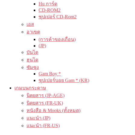
Hu การ์ด
CD-ROM2
ซุปเปอร์ CD-Rom2
เอส
อาเขต
(การค้าของเถื่อน)
(JP)
บันได
ฮุนได
ซัมซุง
Gam Boy *
ซุปเปอร์บอย Gam * (KR)
เกมบนกระดาษ
นิตยสาร (JP-AGE)
นิตยสาร (FR-UK)
หนังสือ & Mooks (ทั้งหมด)
แนะนำ (JP)
แนะนำ (FR-US)