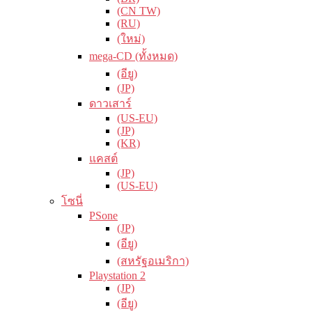
(CN TW)
(RU)
(ใหม่)
mega-CD (ทั้งหมด)
(อียู)
(JP)
ดาวเสาร์
(US-EU)
(JP)
(KR)
แคสต์
(JP)
(US-EU)
โซนี่
PSone
(JP)
(อียู)
(สหรัฐอเมริกา)
Playstation 2
(JP)
(อียู)