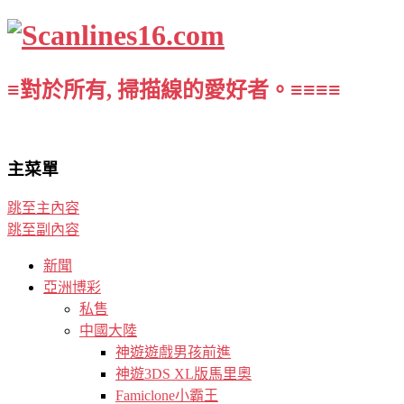
≡對於所有, 掃描線的愛好者。≡≡≡≡
主菜單
跳至主內容
跳至副內容
新聞
亞洲博彩
私售
中國大陸
神遊遊戲男孩前進
神遊3DS XL版馬里奧
Famiclone小霸王