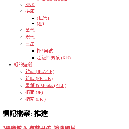
SNK
拱廊
(私售)
(JP)
萬代
現代
三星
邯*男孩
超級邯男孩 (KR)
紙的遊戲
雜誌 (JP-AGE)
雜誌 (FR-UK)
書籍 & Mooks (ALL)
指南 (JP)
指南 (FR-)
標記檔案:
推進
#惡魔城 & 遊戲男孩, 追溯圖片.