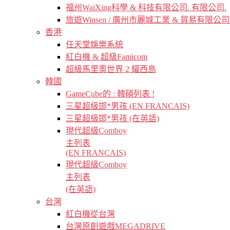
福州WaiXing科學 & 科技有限公司. 有限公司.
旅遊Winsen / 廣州市麗城工業 & 貿易有限公司
香港
任天堂娛樂系統
紅白機 & 超級Famicom
超級馬里奧世界 2 耀西島
韓國
GameCube的 : 韓碩列表 !
三星超級邯*男孩 (EN FRANCAIS)
三星超級邯*男孩 (在英語)
現代超級Comboy
主列表
(EN FRANCAIS)
現代超級Comboy
主列表
(在英語)
台灣
紅白機從台灣
台灣原創遊戲MEGADRIVE