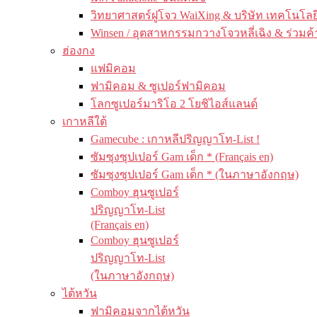
วิทยาศาสตร์ฝูโจว WaiXing & บริษัท เทคโนโลยี
Winsen / อุตสาหกรรมกวางโจวหลี่เฉิง & ร่วมค้
ฮ่องกง
แฟมิคอม
ฟามิคอม & ซูเปอร์ฟามิคอม
โลกซูเปอร์มาริโอ 2 โยชิไอส์แลนด์
เกาหลีใต้
Gamecube : เกาหลีปริญญาโท-List !
ซัมซุงซุปเปอร์ Gam เด็ก * (Français en)
ซัมซุงซุปเปอร์ Gam เด็ก * (ในภาษาอังกฤษ)
Comboy ฮุนซูเปอร์
ปริญญาโท-List
(Français en)
Comboy ฮุนซูเปอร์
ปริญญาโท-List
(ในภาษาอังกฤษ)
ไต้หวัน
ฟามิคอมจากไต้หวัน