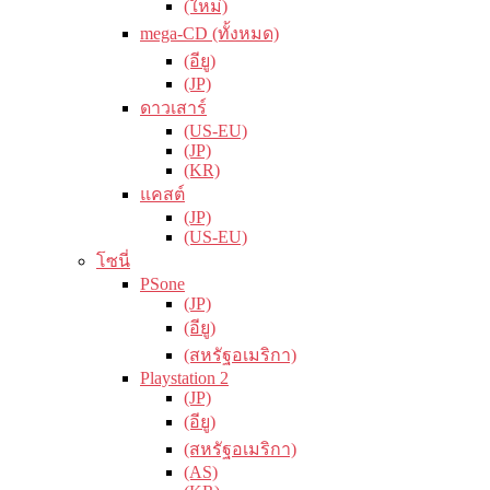
(ใหม่)
mega-CD (ทั้งหมด)
(อียู)
(JP)
ดาวเสาร์
(US-EU)
(JP)
(KR)
แคสต์
(JP)
(US-EU)
โซนี่
PSone
(JP)
(อียู)
(สหรัฐอเมริกา)
Playstation 2
(JP)
(อียู)
(สหรัฐอเมริกา)
(AS)