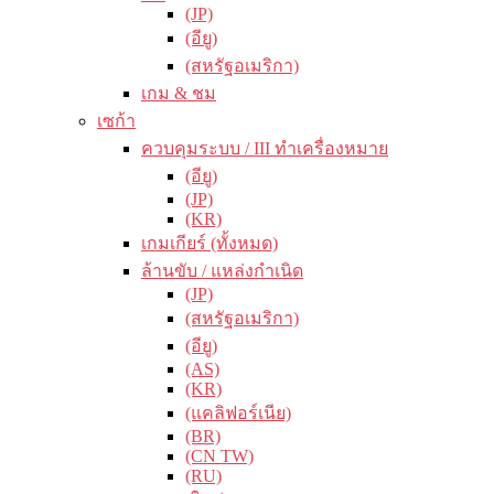
(JP)
(อียู)
(สหรัฐอเมริกา)
เกม & ชม
เซก้า
ควบคุมระบบ / III ทำเครื่องหมาย
(อียู)
(JP)
(KR)
เกมเกียร์ (ทั้งหมด)
ล้านขับ / แหล่งกำเนิด
(JP)
(สหรัฐอเมริกา)
(อียู)
(AS)
(KR)
(แคลิฟอร์เนีย)
(BR)
(CN TW)
(RU)