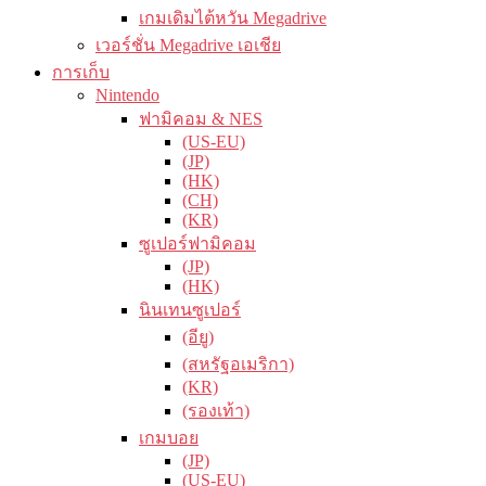
เกมเดิมไต้หวัน Megadrive
เวอร์ชั่น Megadrive เอเชีย
การเก็บ
Nintendo
ฟามิคอม & NES
(US-EU)
(JP)
(HK)
(CH)
(KR)
ซูเปอร์ฟามิคอม
(JP)
(HK)
นินเทนซูเปอร์
(อียู)
(สหรัฐอเมริกา)
(KR)
(รองเท้า)
เกมบอย
(JP)
(US-EU)