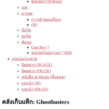
ซุปเปอร์ CD-Rom2
เอส
อาเขต
(การค้าของเถื่อน)
(JP)
บันได
ฮุนได
ซัมซุง
Gam Boy *
ซุปเปอร์บอย Gam * (KR)
เกมบนกระดาษ
นิตยสาร (JP-AGE)
นิตยสาร (FR-UK)
หนังสือ & Mooks (ทั้งหมด)
แนะนำ (JP)
แนะนำ (FR-US)
คลังเก็บแท็ก:
Ghostbusters