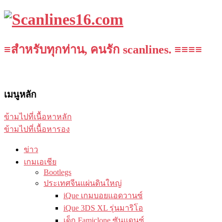
≡สำหรับทุกท่าน, คนรัก scanlines. ≡≡≡≡
เมนูหลัก
ข้ามไปที่เนื้อหาหลัก
ข้ามไปที่เนื้อหารอง
ข่าว
เกมเอเชีย
Bootlegs
ประเทศจีนแผ่นดินใหญ่
iQue เกมบอยแอดวานซ์
iQue 3DS XL รุ่นมาริโอ
เด็ก Famiclone ซันแดนซ์