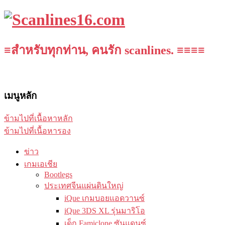
≡สำหรับทุกท่าน, คนรัก scanlines. ≡≡≡≡
เมนูหลัก
ข้ามไปที่เนื้อหาหลัก
ข้ามไปที่เนื้อหารอง
ข่าว
เกมเอเชีย
Bootlegs
ประเทศจีนแผ่นดินใหญ่
iQue เกมบอยแอดวานซ์
iQue 3DS XL รุ่นมาริโอ
เด็ก Famiclone ซันแดนซ์