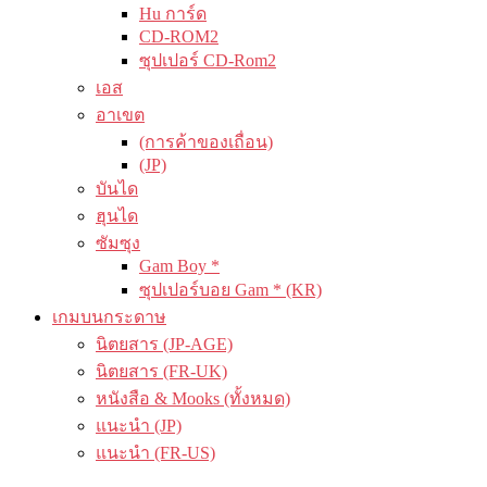
Hu การ์ด
CD-ROM2
ซุปเปอร์ CD-Rom2
เอส
อาเขต
(การค้าของเถื่อน)
(JP)
บันได
ฮุนได
ซัมซุง
Gam Boy *
ซุปเปอร์บอย Gam * (KR)
เกมบนกระดาษ
นิตยสาร (JP-AGE)
นิตยสาร (FR-UK)
หนังสือ & Mooks (ทั้งหมด)
แนะนำ (JP)
แนะนำ (FR-US)