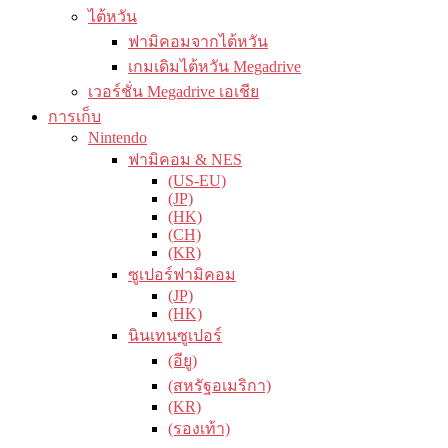
ไต้หวัน
ฟามิคอมจากไต้หวัน
เกมเดิมไต้หวัน Megadrive
เวอร์ชั่น Megadrive เอเชีย
การเก็บ
Nintendo
ฟามิคอม & NES
(US-EU)
(JP)
(HK)
(CH)
(KR)
ซูเปอร์ฟามิคอม
(JP)
(HK)
นินเทนซูเปอร์
(อียู)
(สหรัฐอเมริกา)
(KR)
(รองเท้า)