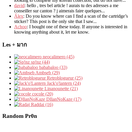
looking to complete my korean collection
,
but do not have..
.
david
:
hello
,
tres bel article
!
aurais tu des adresses a me
conseiller sur canton
?
j aimerais faire quelques..
.
Álex
: Do you know where can I find a scan of the cartridge’s
sticker? This post is the only site that I saw...
Achoo
: I bought one of these today. If anyone is interested in
knowing anything about it, let me know.
Les + มาก
neocalimero (45)
sp!nz (44)
bababaloo (33)
Ambseb (29)
Retroblogueur (25)
Jack'o'lantern (24)
Linanounette (21)
cocole (20)
DIlanNoKaze (17)
Raddai (16)
Random Pr0n