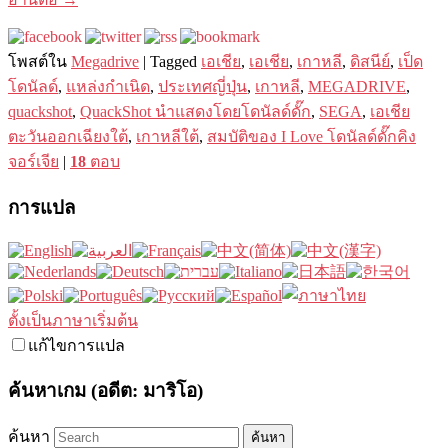
โพสต์ใน
Megadrive
|
Tagged
เอเชีย
,
เอเชีย
,
เกาหลี
,
ดิสนีย์
,
เป็ด
โดนัลด์
,
แหล่งกำเนิด
,
ประเทศญี่ปุ่น
,
เกาหลี
,
MEGADRIVE
,
quackshot
,
QuackShot นำแสดงโดยโดนัลด์ดั๊ก
,
SEGA
,
เอเชีย
ตะวันออกเฉียงใต้
,
เกาหลีใต้
,
สมบัติของ I Love โดนัลด์ดั๊กคิง
จอร์เจีย
|
18
ตอบ
การแปล
ตั้งเป็นภาษาเริ่มต้น
แก้ไขการแปล
ค้นหาเกม (อดีต: มาริโอ)
ค้นหา