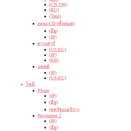
(CN TW)
(RU)
(ใหม่)
mega-CD (ทั้งหมด)
(อียู)
(JP)
ดาวเสาร์
(US-EU)
(JP)
(KR)
แคสต์
(JP)
(US-EU)
โซนี่
PSone
(JP)
(อียู)
(สหรัฐอเมริกา)
Playstation 2
(JP)
(อียู)