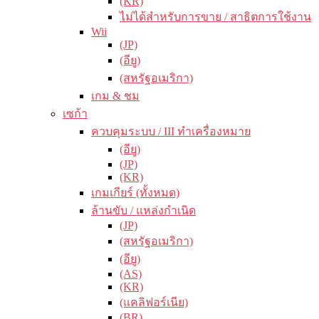
(KR)
ไม่ได้สำหรับการขาย / สาธิตการใช้งาน
Wii
(JP)
(อียู)
(สหรัฐอเมริกา)
เกม & ชม
เซก้า
ควบคุมระบบ / III ทำเครื่องหมาย
(อียู)
(JP)
(KR)
เกมเกียร์ (ทั้งหมด)
ล้านขับ / แหล่งกำเนิด
(JP)
(สหรัฐอเมริกา)
(อียู)
(AS)
(KR)
(แคลิฟอร์เนีย)
(BR)