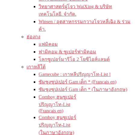
วิทยาศาสตร์ฝูโจว WaiXing & บริษัท
เทคโนโลยี. จำกัด.
Winsen / อุตสาหกรรมกวางโจวหลี่เฉิง & ร่วม
ค้า.
ฮ่องกง
แฟมิคอม
ฟามิคอม & ซูเปอร์ฟามิคอม
โลกซูเปอร์มาริโอ 2 โยชิไอส์แลนด์
เกาหลีใต้
Gamecube : เกาหลีปริญญาโท-List !
ซัมซุงซุปเปอร์ Gam เด็ก * (Français en)
ซัมซุงซุปเปอร์ Gam เด็ก * (ในภาษาอังกฤษ)
Comboy ฮุนซูเปอร์
ปริญญาโท-List
(Français en)
Comboy ฮุนซูเปอร์
ปริญญาโท-List
(ในภาษาอังกฤษ)