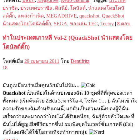
โพสต์ใน
บล็อก
,
Megadrive
,
Retro-Gaming
|
Tagged
ประเทศ
บราซิล
,
ประเทศบราซิล
,
ดิสนีย์
,
โดนัลด์
,
นำแสดงโดยโดนั
ลด์ดั๊ก
,
แหล่งกำเนิด
,
MEGADRIVE
,
quackshot
,
QuackShot
นำแสดงโดยโดนัลด์ดั๊ก
,
SEGA
,
ของเล่น TEC
,
Tectoy
|
8
ตอบ
ทำในประเทศเกาหลี Vol-2 (QuackShot นำแสดงโดย
โดนัลด์ดั๊ก)
โพสต์เมื่อ
29 เมษายน 2011
โดย
Dentifritz
18
มันดูเหมือนว่าเมื่อคุณรักมันไม่นับ…
Quackshot
เป็นเพียงในด้านบนของฉัน 10 ชุดที่ดีที่สุดของเวลา
ทั้งหมด (เริ่มต้นด้วย Zelda 3, มาริโอ 4, โซนิค 1… ). ฉันไม่เข้าใจ
ความรักของฉันสำหรับเกมนี้, แต่มันเป็นส่วนหนึ่งของผู้ที่ฉัน
เสร็จกว่าและมากกว่าโดยไม่ได้รับเหนื่อย, ฉันรู้ด้วยหัวใจและที่
ฉันไม่ได้สูญเสียชีวิตมากขึ้น! ผมเพิ่งขุดในเวอร์ชั่นเกาหลี (ยัง!)
ดังนั้นผมจึงได้ใช้โอกาสที่จะทำภาพกลุ่ม
อ่านต่อ
→