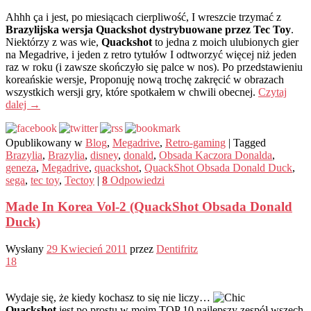
Ahhh ça i jest, po miesiącach cierpliwość, I wreszcie trzymać z
Brazylijska wersja Quackshot dystrybuowane przez Tec Toy
.
Niektórzy z was wie,
Quackshot
to jedna z moich ulubionych gier
na Megadrive, i jeden z retro tytułów I odtworzyć więcej niż jeden
raz w roku (i zawsze skończyło się palce w nos). Po przedstawieniu
koreańskie wersje, Proponuję nową trochę zakręcić w obrazach
wszystkich wersji gry, które spotkałem w chwili obecnej.
Czytaj
dalej
→
Opublikowany w
Blog
,
Megadrive
,
Retro-gaming
|
Tagged
Brazylia
,
Brazylia
,
disney
,
donald
,
Obsada Kaczora Donalda
,
geneza
,
Megadrive
,
quackshot
,
QuackShot Obsada Donald Duck
,
sega
,
tec toy
,
Tectoy
|
8
Odpowiedzi
Made In Korea Vol-2 (QuackShot Obsada Donald
Duck)
Wysłany
29 Kwiecień 2011
przez
Dentifritz
18
Wydaje się, że kiedy kochasz to się nie liczy…
Quackshot
jest po prostu w moim TOP 10 najlepszy zespół wszech