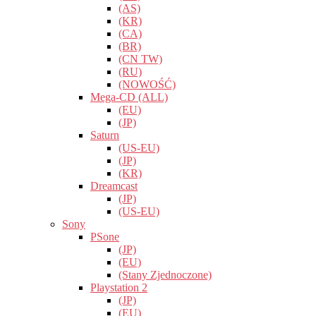
(AS)
(KR)
(CA)
(BR)
(CN TW)
(RU)
(NOWOŚĆ)
Mega-CD (ALL)
(EU)
(JP)
Saturn
(US-EU)
(JP)
(KR)
Dreamcast
(JP)
(US-EU)
Sony
PSone
(JP)
(EU)
(Stany Zjednoczone)
Playstation 2
(JP)
(EU)