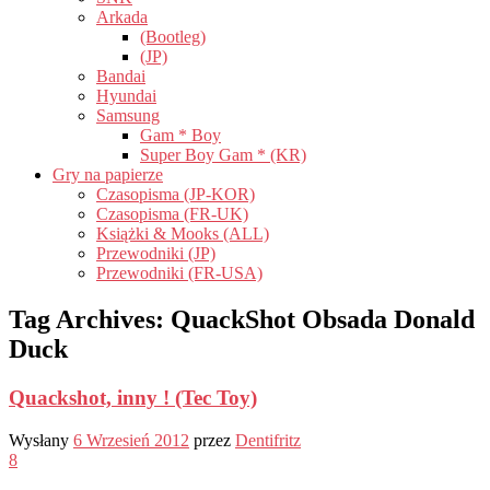
Arkada
(Bootleg)
(JP)
Bandai
Hyundai
Samsung
Gam * Boy
Super Boy Gam * (KR)
Gry na papierze
Czasopisma (JP-KOR)
Czasopisma (FR-UK)
Książki & Mooks (ALL)
Przewodniki (JP)
Przewodniki (FR-USA)
Tag Archives:
QuackShot Obsada Donald
Duck
Quackshot, inny ! (Tec Toy)
Wysłany
6 Wrzesień 2012
przez
Dentifritz
8