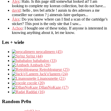
Alex
: Halo.
Is this page still somewhat looked at
?
I am
looking to complete my korean collection
,
but do not have..
.
david
:
hello
,
tres bel article
!
aurais tu des adresses a me
conseiller sur canton
?
j aimerais faire quelques..
.
Álex
: Do you know where can I find a scan of the cartridge’s
sticker? This post is the only site that I saw...
Achoo
: I bought one of these today. If anyone is interested in
knowing anything about it, let me know.
Les + wiele
neocalimero (45)
Sp!nz (44)
bababaloo (33)
Ambseb (29)
Retroblogueur (25)
Jack'o'lantern (24)
Linanounette (21)
cocole (20)
DIlanNoKaze (17)
Raddai (16)
Random Pr0n