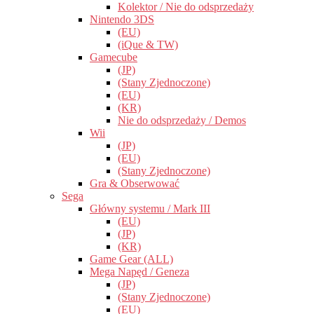
Kolektor / Nie do odsprzedaży
Nintendo 3DS
(EU)
(iQue & TW)
Gamecube
(JP)
(Stany Zjednoczone)
(EU)
(KR)
Nie do odsprzedaży / Demos
Wii
(JP)
(EU)
(Stany Zjednoczone)
Gra & Obserwować
Sega
Główny systemu / Mark III
(EU)
(JP)
(KR)
Game Gear (ALL)
Mega Napęd / Geneza
(JP)
(Stany Zjednoczone)
(EU)