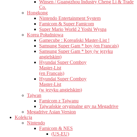
Winsen / Guangzhou Industry Cheng Li & Trade
Co.
Hongkong
Nintendo Entertainment System
Famicom & Super Famicom
Super Mario World 2 Yoshi Wyspa
Korea Południowa
Gamecube : Koreański Master-List !
Samsung Super Gam * boy (en Français)
Samsung Super Gam * boy (w języku
angielskim)
Hyundai Super Comboy
Master-List
(en Français)
Hyundai Super Comboy
Master-List
(w języku angielskim)
Tajwan
Famicom z Tajwanu
Tajwańskie oryginalne gry na Megadrive
Megadrive Asian Version
Kolekcja
Nintendo
Famicom & NES
(US-EU)