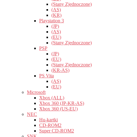
(Stany Zjednoczone)
(AS)
(KR)
Playstation 3
(JP)
(AS)
(EU)
(Stany Zjednoczone)
PSP
(JP)
(EU)
(Stany Zjednoczone)
(KR-AS)
PS Vita
(AS)
(EU)
Microsoft
Xbox (ALL)
Xbox 360 (JP-KR-AS)
Xbox 360 (US-EU)
NEC
Hu-kartki
CD-ROM2
Super CD-ROM2
SNK