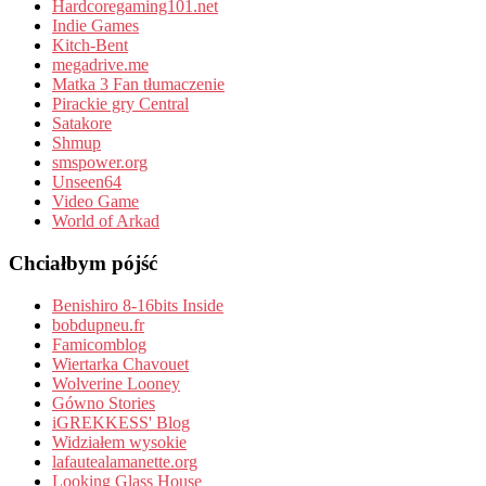
Hardcoregaming101.net
Indie Games
Kitch-Bent
megadrive.me
Matka 3 Fan tłumaczenie
Pirackie gry Central
Satakore
Shmup
smspower.org
Unseen64
Video Game
World of Arkad
Chciałbym pójść
Benishiro 8-16bits Inside
bobdupneu.fr
Famicomblog
Wiertarka Chavouet
Wolverine Looney
Gówno Stories
iGREKKESS' Blog
Widziałem wysokie
lafautealamanette.org
Looking Glass House