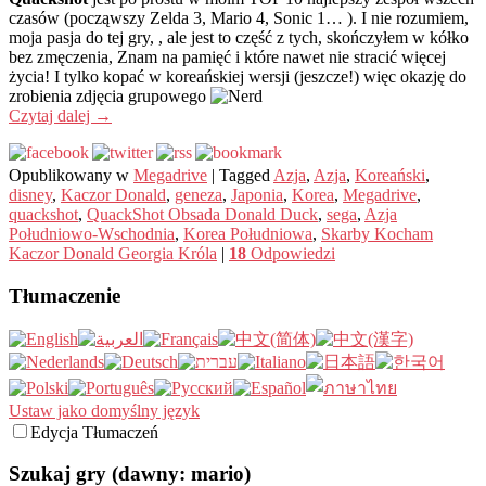
czasów (począwszy Zelda 3, Mario 4, Sonic 1… ). I nie rozumiem,
moja pasja do tej gry, , ale jest to część z tych, skończyłem w kółko
bez zmęczenia, Znam na pamięć i które nawet nie stracić więcej
życia! I tylko kopać w koreańskiej wersji (jeszcze!) więc okazję do
zrobienia zdjęcia grupowego
Czytaj dalej
→
Opublikowany w
Megadrive
|
Tagged
Azja
,
Azja
,
Koreański
,
disney
,
Kaczor Donald
,
geneza
,
Japonia
,
Korea
,
Megadrive
,
quackshot
,
QuackShot Obsada Donald Duck
,
sega
,
Azja
Południowo-Wschodnia
,
Korea Południowa
,
Skarby Kocham
Kaczor Donald Georgia Króla
|
18
Odpowiedzi
Tłumaczenie
Ustaw jako domyślny język
Edycja Tłumaczeń
Szukaj gry (dawny: mario)