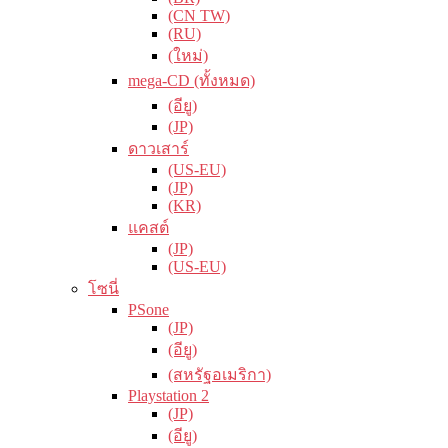
(CN TW)
(RU)
(ใหม่)
mega-CD (ทั้งหมด)
(อียู)
(JP)
ดาวเสาร์
(US-EU)
(JP)
(KR)
แคสต์
(JP)
(US-EU)
โซนี่
PSone
(JP)
(อียู)
(สหรัฐอเมริกา)
Playstation 2
(JP)
(อียู)