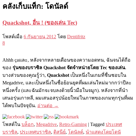
คลังเก็บแท็ก:
โดนัลด์
Quackshot, อื่น ! (ของเล่น Tec)
โพสต์เมื่อ
6 กันยายน 2012
โดย
Dentifritz
8
Ahhh çaและ, หลังจากหลายเดือนของความอดทน, ฉันจนได้ถือ
ของ
รุ่นของบราซิล Quackshot จัดจำหน่ายโดย Tec ของเล่น
.
บางส่วนของคุณรู้ว่า,
Quackshot
เป็นหนึ่งในเกมที่ชื่นชอบใน
Megadrive, และเป็นหนึ่งในชื่อย้อนยุคที่ผมเล่นใหม่มากกว่าปีละ
หนึ่งครั้ง (และฉันมักจะจบลงด้วยนิ้วมือในจมูก). หลังจากที่นำ
เสนอรุ่นเกาหลี, ผมเสนอสรุปน้อยใหม่ในภาพของเกมทุกรุ่นที่ผม
ได้พบในปัจจุบัน.
อ่านต่อ
→
โพสต์ใน
บล็อก
,
Megadrive
,
Retro-Gaming
|
Tagged
ประเทศ
บราซิล
,
ประเทศบราซิล
,
ดิสนีย์
,
โดนัลด์
,
นำแสดงโดยโดนั