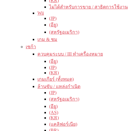
(KR)
ไม่ได้สำหรับการขาย / สาธิตการใช้งาน
Wii
(JP)
(อียู)
(สหรัฐอเมริกา)
เกม & ชม
เซก้า
ควบคุมระบบ / III ทำเครื่องหมาย
(อียู)
(JP)
(KR)
เกมเกียร์ (ทั้งหมด)
ล้านขับ / แหล่งกำเนิด
(JP)
(สหรัฐอเมริกา)
(อียู)
(AS)
(KR)
(แคลิฟอร์เนีย)
(BR)