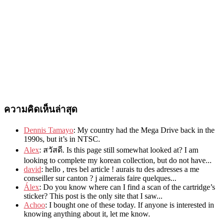
ความคิดเห็นล่าสุด
Dennis Tamayo
:
My country had the Mega Drive back in the
1990s
,
but it’s in NTSC
.
Alex
: สวัสดี.
Is this page still somewhat looked at
?
I am
looking to complete my korean collection
,
but do not have..
.
david
:
hello
,
tres bel article
!
aurais tu des adresses a me
conseiller sur canton
?
j aimerais faire quelques..
.
Álex
: Do you know where can I find a scan of the cartridge’s
sticker? This post is the only site that I saw...
Achoo
: I bought one of these today. If anyone is interested in
knowing anything about it, let me know.