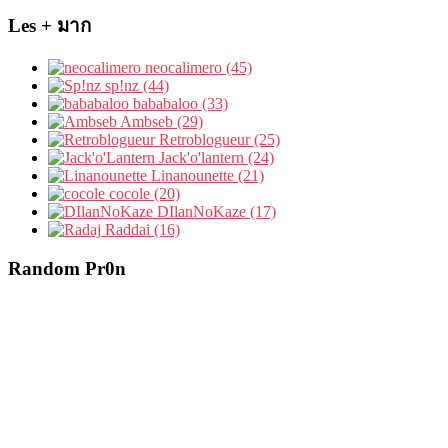
Les + มาก
neocalimero (45)
sp!nz (44)
bababaloo (33)
Ambseb (29)
Retroblogueur (25)
Jack'o'lantern (24)
Linanounette (21)
cocole (20)
DIlanNoKaze (17)
Raddai (16)
Random Pr0n