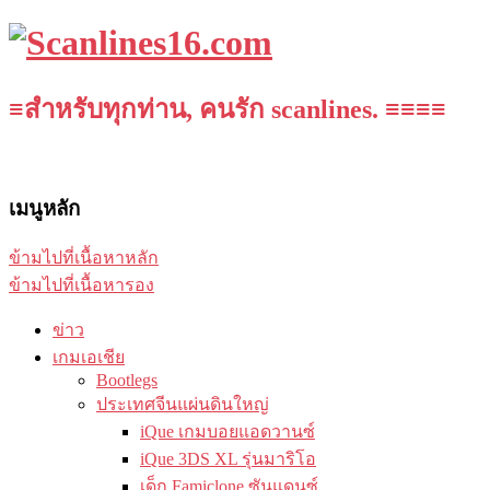
≡สำหรับทุกท่าน, คนรัก scanlines. ≡≡≡≡
เมนูหลัก
ข้ามไปที่เนื้อหาหลัก
ข้ามไปที่เนื้อหารอง
ข่าว
เกมเอเชีย
Bootlegs
ประเทศจีนแผ่นดินใหญ่
iQue เกมบอยแอดวานซ์
iQue 3DS XL รุ่นมาริโอ
เด็ก Famiclone ซันแดนซ์