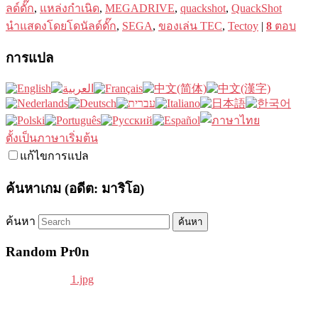
ลด์ดั๊ก
,
แหล่งกำเนิด
,
MEGADRIVE
,
quackshot
,
QuackShot
นำแสดงโดยโดนัลด์ดั๊ก
,
SEGA
,
ของเล่น TEC
,
Tectoy
|
8
ตอบ
การแปล
ตั้งเป็นภาษาเริ่มต้น
แก้ไขการแปล
ค้นหาเกม (อดีต: มาริโอ)
ค้นหา
Random Pr0n