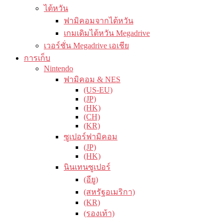
ไต้หวัน
ฟามิคอมจากไต้หวัน
เกมเดิมไต้หวัน Megadrive
เวอร์ชั่น Megadrive เอเชีย
การเก็บ
Nintendo
ฟามิคอม & NES
(US-EU)
(JP)
(HK)
(CH)
(KR)
ซูเปอร์ฟามิคอม
(JP)
(HK)
นินเทนซูเปอร์
(อียู)
(สหรัฐอเมริกา)
(KR)
(รองเท้า)