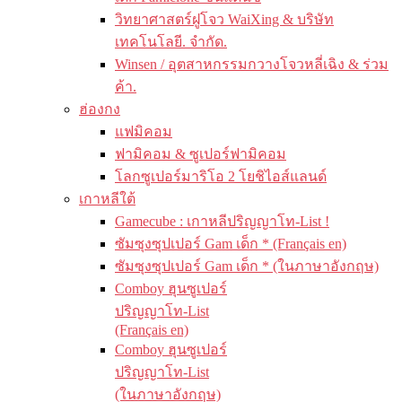
วิทยาศาสตร์ฝูโจว WaiXing & บริษัท
เทคโนโลยี. จำกัด.
Winsen / อุตสาหกรรมกวางโจวหลี่เฉิง & ร่วม
ค้า.
ฮ่องกง
แฟมิคอม
ฟามิคอม & ซูเปอร์ฟามิคอม
โลกซูเปอร์มาริโอ 2 โยชิไอส์แลนด์
เกาหลีใต้
Gamecube : เกาหลีปริญญาโท-List !
ซัมซุงซุปเปอร์ Gam เด็ก * (Français en)
ซัมซุงซุปเปอร์ Gam เด็ก * (ในภาษาอังกฤษ)
Comboy ฮุนซูเปอร์
ปริญญาโท-List
(Français en)
Comboy ฮุนซูเปอร์
ปริญญาโท-List
(ในภาษาอังกฤษ)