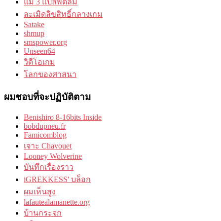
แม่ 3 แปลพัดลม
ละเมิดลิขสิทธิ์กลางเกม
Satake
shmup
smspower.org
Unseen64
วิดีโอเกม
โลกของศาสนา
ผมชอบที่จะปฏิบัติตาม
Benishiro 8-16bits Inside
bobdupneu.fr
Famicomblog
เจาะ Chavouet
Looney Wolverine
บันทึกเรื่องราว
iGREKKESS' บล็อก
ผมเห็นสูง
lafautealamanette.org
บ้านกระจก