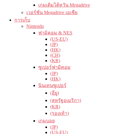
เกมเดิมไต้หวัน Megadrive
เวอร์ชั่น Megadrive เอเชีย
การเก็บ
Nintendo
ฟามิคอม & NES
(US-EU)
(JP)
(HK)
(CH)
(KR)
ซูเปอร์ฟามิคอม
(JP)
(HK)
นินเทนซูเปอร์
(อียู)
(สหรัฐอเมริกา)
(KR)
(รองเท้า)
เกมบอย
(JP)
(US-EU)