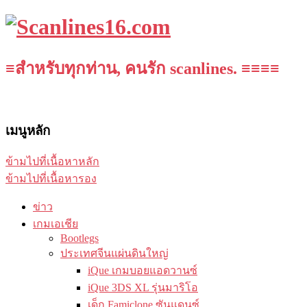
≡สำหรับทุกท่าน, คนรัก scanlines. ≡≡≡≡
เมนูหลัก
ข้ามไปที่เนื้อหาหลัก
ข้ามไปที่เนื้อหารอง
ข่าว
เกมเอเชีย
Bootlegs
ประเทศจีนแผ่นดินใหญ่
iQue เกมบอยแอดวานซ์
iQue 3DS XL รุ่นมาริโอ
เด็ก Famiclone ซันแดนซ์