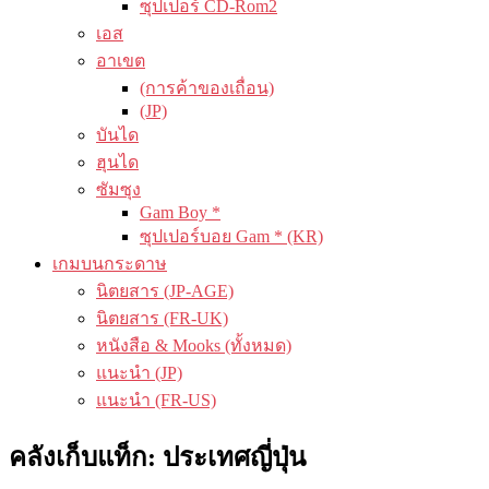
ซุปเปอร์ CD-Rom2
เอส
อาเขต
(การค้าของเถื่อน)
(JP)
บันได
ฮุนได
ซัมซุง
Gam Boy *
ซุปเปอร์บอย Gam * (KR)
เกมบนกระดาษ
นิตยสาร (JP-AGE)
นิตยสาร (FR-UK)
หนังสือ & Mooks (ทั้งหมด)
แนะนำ (JP)
แนะนำ (FR-US)
คลังเก็บแท็ก:
ประเทศญี่ปุ่น