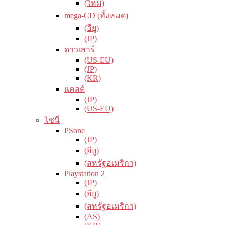
(ใหม่)
mega-CD (ทั้งหมด)
(อียู)
(JP)
ดาวเสาร์
(US-EU)
(JP)
(KR)
แคสต์
(JP)
(US-EU)
โซนี่
PSone
(JP)
(อียู)
(สหรัฐอเมริกา)
Playstation 2
(JP)
(อียู)
(สหรัฐอเมริกา)
(AS)