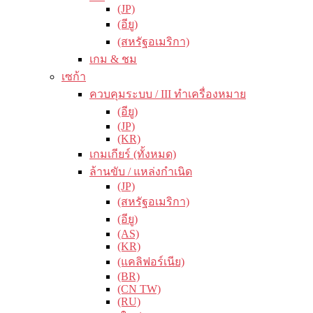
(JP)
(อียู)
(สหรัฐอเมริกา)
เกม & ชม
เซก้า
ควบคุมระบบ / III ทำเครื่องหมาย
(อียู)
(JP)
(KR)
เกมเกียร์ (ทั้งหมด)
ล้านขับ / แหล่งกำเนิด
(JP)
(สหรัฐอเมริกา)
(อียู)
(AS)
(KR)
(แคลิฟอร์เนีย)
(BR)
(CN TW)
(RU)