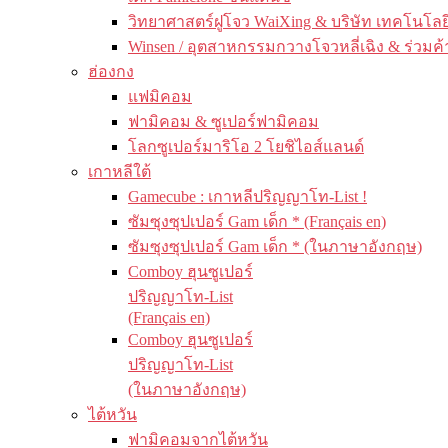
วิทยาศาสตร์ฝูโจว WaiXing & บริษัท เทคโนโลยี
Winsen / อุตสาหกรรมกวางโจวหลี่เฉิง & ร่วมค้
ฮ่องกง
แฟมิคอม
ฟามิคอม & ซูเปอร์ฟามิคอม
โลกซูเปอร์มาริโอ 2 โยชิไอส์แลนด์
เกาหลีใต้
Gamecube : เกาหลีปริญญาโท-List !
ซัมซุงซุปเปอร์ Gam เด็ก * (Français en)
ซัมซุงซุปเปอร์ Gam เด็ก * (ในภาษาอังกฤษ)
Comboy ฮุนซูเปอร์
ปริญญาโท-List
(Français en)
Comboy ฮุนซูเปอร์
ปริญญาโท-List
(ในภาษาอังกฤษ)
ไต้หวัน
ฟามิคอมจากไต้หวัน