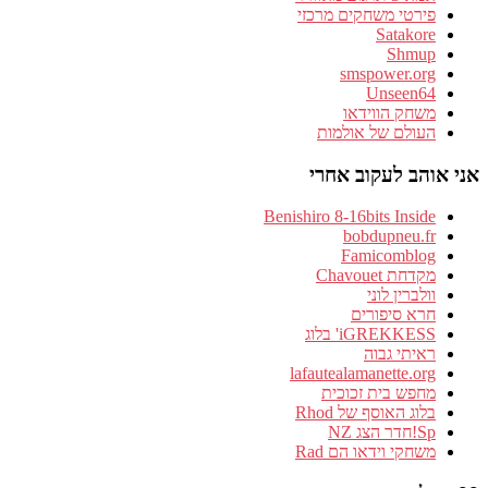
פירטי משחקים מרכזי
Satakore
Shmup
smspower.org
Unseen64
משחק הווידאו
העולם של אולמות
אני אוהב לעקוב אחרי
Benishiro 8-16bits Inside
bobdupneu.fr
Famicomblog
מקדחת Chavouet
וולברין לוני
חרא סיפורים
iGREKKESS' בלוג
ראיתי גבוה
lafautealamanette.org
מחפש בית זכוכית
בלוג האוסף של Rhod
Sp!חדר הצג NZ
משחקי וידאו הם Rad