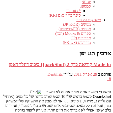
יונדאי
סמסונג
* גאם בוי
סופר בוי * גאם (KR)
משחקים על נייר
מגזינים (JP-KOR)
מגזינים (FR-בריטניה)
ספרים & Mooks (הכל)
מדריכים (JP)
מדריכים (FR-US)
ארכיון תג:
יפן
Made In קוריאה כרך-2 (QuackShot כיכוב דונלד דאק)
פורסם ב
29 אפריל 2011
על ידי
Dentifritz
18
נראה כי כאשר אתה אוהב את זה לא נחשב…
Quackshot
פשוט בראש שלי 10 הסט הטוב ביותר של כל זמנים (מתחיל
עם זלדה 3, מריו 4, 1 סוניק… ). אני לא מבין את התשוקה שלי למשחק
הזה, אבל זה חלק מאלה שסיימתי אותו שוב ושוב בלי להתעייף, אני יודע
בלב ושאני אפילו לא אבדתי את חיים יותר! אני רק לחפור בגרסה