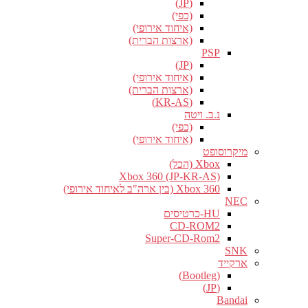
(JP)
(כפי)
(איחוד אירופי)
(ארצות הברית)
PSP
(JP)
(איחוד אירופי)
(ארצות הברית)
(KR-AS)
נ.ב. ויטה
(כפי)
(איחוד אירופי)
מיקרוסופט
Xbox (הכל)
Xbox 360 (JP-KR-AS)
Xbox 360 (בין ארה"ב לאיחוד אירופי)
NEC
HU-כרטיסים
CD-ROM2
Super-CD-Rom2
SNK
ארקייד
(Bootleg)
(JP)
Bandai