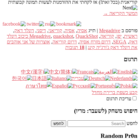
קוריאנית (בכל זאת!) אז לקחתי את ההזדמנות לעשות תמונה קבוצתית
המשך הקריאה
→
פורסם ב
Megadrive
|
תייג
אסיה
,
אסיה
,
קוריאני
,
דיסני
,
דונלד דאק
,
ראשית
,
יפן
,
קוריאה
,
,
quackshot
,
Megadrive
QuackShot כיכוב דונלד
דאק
,
SEGA
,
דרום מזרח אסיה
,
דרום קוריאה
,
אוצרות של אני אוהבים
את דונלד דאק ג'ורג'יה קינג
|
18
תגובות
תרגום
קבע כשפת ברירת מחדל
עריכת תרגום
חיפוש משחק (לשעבר: מריו)
לחפש
Random Pr0n