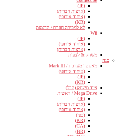
Gamecube
(JP)
(ארצות הברית)
(איחוד אירופי)
(KR)
לא למכירה חוזרת / הדגמות
Wii
(JP)
(איחוד אירופי)
(ארצות הברית)
משחק & לצפות
סגה
מאסטר מערכת / Mark III
(איחוד אירופי)
(JP)
(KR)
ציוד משחק (הכל)
Mega Drive / ראשית
(JP)
(ארצות הברית)
(איחוד אירופי)
(כפי)
(KR)
(CA)
(BR)