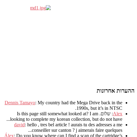
ההערות אחרונות
Dennis Tamayo
:
My country had the Mega Drive back in the
.
1990s
,
but it’s in NTSC
Alex
: שלום.
I am
?
Is this page still somewhat looked at
.
looking to complete my korean collection
,
but do not have..
david
:
hello
,
tres bel article
!
aurais tu des adresses a me
.
conseiller sur canton
?
j aimerais faire quelques..
Álex
: Do you know where can I find a scan of the cartridge’s