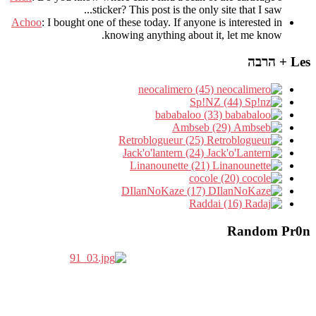
sticker? This post is the only site that I saw...
Achoo
: I bought one of these today. If anyone is interested in
knowing anything about it, let me know.
Les + הרבה
neocalimero (45)
Sp!NZ (44)
bababaloo (33)
Ambseb (29)
Retroblogueur (25)
Jack'o'lantern (24)
Linanounette (21)
cocole (20)
DIlanNoKaze (17)
Raddai (16)
Random Pr0n