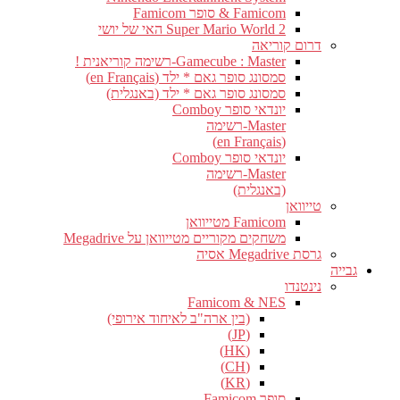
Famicom & סופר Famicom
Super Mario World 2 האי של יושי
דרום קוריאה
Gamecube : Master-רשימה קוריאנית !
סמסונג סופר גאם * ילד (en Français)
סמסונג סופר גאם * ילד (באנגלית)
יונדאי סופר Comboy
Master-רשימה
(en Français)
יונדאי סופר Comboy
Master-רשימה
(באנגלית)
טייוואן
Famicom מטייוואן
משחקים מקוריים מטייוואן על Megadrive
גרסת Megadrive אסיה
גבייה
נינטנדו
Famicom & NES
(בין ארה"ב לאיחוד אירופי)
(JP)
(HK)
(CH)
(KR)
סופר Famicom