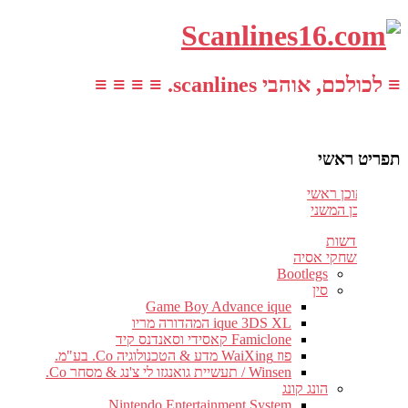
≡ לכולכם, אוהבי scanlines. ≡ ≡ ≡ ≡
תפריט ראשי
עבור לתוכן ראשי
דלג לתוכן המשני
חדשות
משחקי אסיה
Bootlegs
סין
Game Boy Advance ique
ique 3DS XL המהדורה מריו
Famiclone קאסידי וסאנדנס קיד
פוז WaiXing מדע & הטכנולוגיה Co. בע"מ.
Winsen / תעשיית גואנגזו לי צ'נג & מסחר Co.
הונג קונג
Nintendo Entertainment System