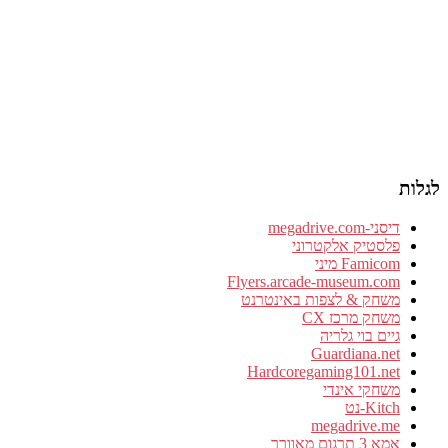
לגלות
דיסני-megadrive.com
פלסטיק אלקטרוני
Famicom מיני
Flyers.arcade-museum.com
משחק & לצפות באינטרנט
משחק מרכז CX
גיים בוי גלריה
Guardiana.net
Hardcoregaming101.net
משחקי אינדי
Kitch-נט
megadrive.me
אמא 3 תרגום מאוורר