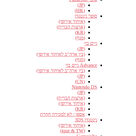
(JP)
(HK)
סופר נינטנדו
(איחוד אירופי)
(ארצות הברית)
(KR)
(מגף)
גיים בוי
(JP)
(בין ארה"ב לאיחוד אירופי)
(מגף)
Advance גיים בוי
(בין ארה"ב לאיחוד אירופי)
(JP)
(CN)
Nintendo DS
(JP)
(ארצות הברית)
(איחוד אירופי)
(KR)
אספן / לא למכירה חוזרת
נינטנדו 3DS
(איחוד אירופי)
(ique & TW)