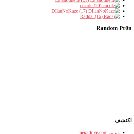
Linanounette (21)
cocole (20)
DIlanNoKaze (17)
Raddai (16)
Random Pr0n
اكتشف
ديزني megadrive.com