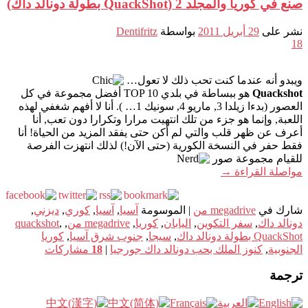
صنع في كوريا والمجلد 2 (QuackShot بطولة دونالد داك)
نشر على
29 أبريل 2011
بواسطة
Dentifritz
18
ويبدو أنه عندما كنت تحب ذلك لا تعول…
Quackshot
هو ببساطة في بلدي TOP 10 أفضل مجموعة في كل
العصور (بدءا زيلدا 3, ماريو 4, سونيك 1… ). أنا لا أفهم شغفي لهذه
اللعبة, وإنما هو جزء من تلك انتهيت مرارا وتكرارا دون تعب, أنا
أعرف عن ظهر قلب والتي لم أكن حتى يفقد المزيد من الحياة! أنا
فقط حفر في النسخة الكورية (حتى الآن!) لذلك انتهزت الفرصة
للقيام مجموعة صور
مواصلة القراءة
→
شارك في
megadrive من
|
الموسومة
آسيا
,
آسيا
,
كوري
,
ديزني
,
دونالد داك
,
سفر التكوين
,
اليابان
,
كوريا
,
megadrive من
,
,
quackshot
QuackShot بطولة دونالد داك
,
سيجا
,
جنوب شرق آسيا
,
كوريا
الجنوبية
,
كنوز الملك بحب دونالد داك جورجيا
|
18
مشاركات
ترجمة