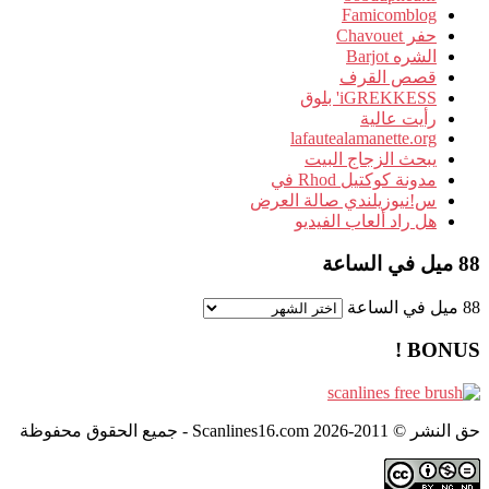
Famicomblog
حفر Chavouet
الشره Barjot
قصص القرف
iGREKKESS' بلوق
رأيت عالية
lafautealamanette.org
يبحث الزجاج البيت
مدونة كوكتيل Rhod في
س!نيوزيلندي صالة العرض
هل راد ألعاب الفيديو
88 ميل في الساعة
88 ميل في الساعة
BONUS !
حق النشر © 2011-2026 Scanlines16.com - جميع الحقوق محفوظة