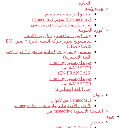
التجارة.
هونغ كونغ
نينتندو إنترتينمنت سيستم
ل Famicom & سوبر ل Famicom
سوبر ماريو العالم 2 جزيرة يوشي
كوريا الجنوبية
جيم كيوب : ماجستير الكورية-قائمة !
سامسونج سوبر حركة اتشيه الحرة * صبي (EN
FRANCAIS)
سامسونج سوبر حركة اتشيه الحرة * صبي (في
اللغة الإنجليزية)
هيونداي سوبر Comboy
MASTER-قائمة
(EN FRANCAIS)
هيونداي سوبر Comboy
MASTER-قائمة
(في اللغة الإنجليزية)
تايوان
ل Famicom من تايوان
الألعاب الأصلية التايوانية على megadrive من
النسخة الآسيوية megadrive من
جمع
نينتندو
ل Famicom & NES