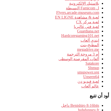
بلاستيك الإلكترونية
ل Famicom البسيطة
Flyers.arcade-museum.com
لعبة & مشاهدة EN LIGNE
لعبة مركز CX
لعبة فتى غاليريا
Guardiana.net
Hardcoregaming101.net
إيندي ألعاب
المطبخ-بنت
megadrive.me
أم 3 مروحة الترجمة
ألعاب المقرصنة الوسطى
Satakore
Shmup
smspower.org
Unseen64
لعبة فيديو دن
عالم ألعاب
أود أن تتبع
Benishiro 8-16bits داخل
bobdupneu.fr