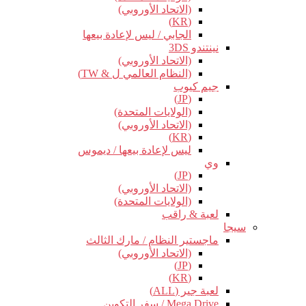
(الاتحاد الأوروبي)
(KR)
الجابي / ليس لإعادة بيعها
نينتندو 3DS
(الاتحاد الأوروبي)
(النظام العالمي ل & TW)
جيم كيوب
(JP)
(الولايات المتحدة)
(الاتحاد الأوروبي)
(KR)
ليس لإعادة بيعها / ديموس
وي
(JP)
(الاتحاد الأوروبي)
(الولايات المتحدة)
لعبة & راقب
سيجا
ماجستير النظام / مارك الثالث
(الاتحاد الأوروبي)
(JP)
(KR)
لعبة جير (ALL)
Mega Drive / سفر التكوين