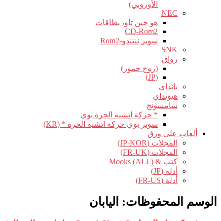
الأوروبي)
NEC
هو جين تاو، بطاقات
CD-Rom2
سوبر ننتندو-Rom2
SNK
رواق
(روج خمور)
(JP)
بانداي
هيونداي
سامسونج
* حركة اتشيه الحرة بوي
سوبر بوي حركة اتشيه الحرة * (KR)
ألعاب على ورق
المجلات (JP-KOR)
المجلات (FR-UK)
كتب & Mooks (ALL)
أدلة (JP)
أدلة (FR-US)
الوسم المحفوظات:
اليابان