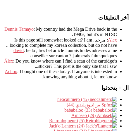
آخر التعليقات
Dennis Tamayo
:
My country had the Mega Drive back in the
.
1990s
,
but it’s in NTSC
Alex
: مرحبا.
I am
?
Is this page still somewhat looked at
.
looking to complete my korean collection
,
but do not have..
david
:
hello
,
tres bel article
!
aurais tu des adresses a me
.
conseiller sur canton
?
j aimerais faire quelques..
Álex
: Do you know where can I find a scan of the cartridge’s
sticker? This post is the only site that I saw...
Achoo
: I bought one of these today. If anyone is interested in
knowing anything about it, let me know.
ال + يتحدثوا
neocalimero (45)
س!نيوزيلندي (44)
bababaloo (33)
Ambseb (29)
Retroblogueur (25)
Jack'o'Lantern (24)