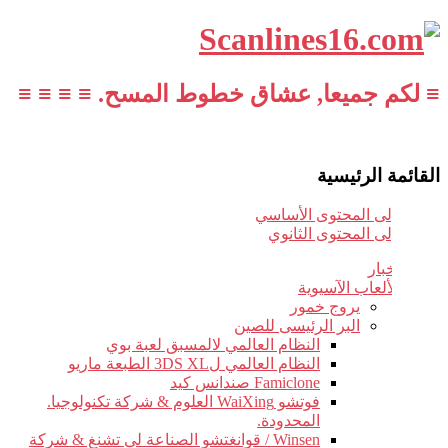
≡ لكم جميعا, عشاق خطوط المسح. ≡ ≡ ≡ ≡
القائمة الرئيسية
تخطي إلى المحتوى الأساسي
تخطي إلى المحتوى الثانوي
أخبار
الألعاب الآسيوية
يروج خمور
البر الرئيسى للصين
النظام العالمي لالمسبق لعبة بوي
النظام العالمي ل3DS XL الطبعة ماريو
Famiclone صندانس كيد
فوتشو WaiXing العلوم & شركة تكنولوجيا.
المحدودة.
Winsen / قوانغتشو الصناعة لى تشنغ & شركة