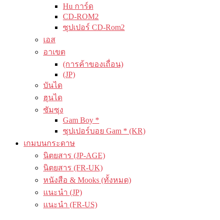
Hu การ์ด
CD-ROM2
ซุปเปอร์ CD-Rom2
เอส
อาเขต
(การค้าของเถื่อน)
(JP)
บันได
ฮุนได
ซัมซุง
Gam Boy *
ซุปเปอร์บอย Gam * (KR)
เกมบนกระดาษ
นิตยสาร (JP-AGE)
นิตยสาร (FR-UK)
หนังสือ & Mooks (ทั้งหมด)
แนะนำ (JP)
แนะนำ (FR-US)