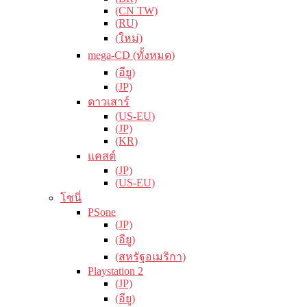
(CN TW)
(RU)
(ใหม่)
mega-CD (ทั้งหมด)
(อียู)
(JP)
ดาวเสาร์
(US-EU)
(JP)
(KR)
แคสต์
(JP)
(US-EU)
โซนี่
PSone
(JP)
(อียู)
(สหรัฐอเมริกา)
Playstation 2
(JP)
(อียู)