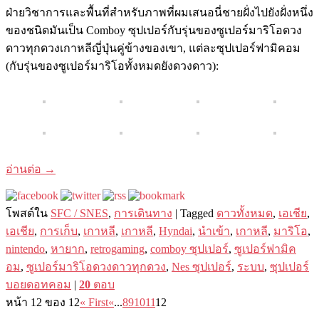
ฝ่ายวิชาการและพื้นที่สำหรับภาพที่ผมเสนอนี่ชายฝั่งไปยังฝั่งหนึ่ง
ของชนิดมันเป็น Comboy ซุปเปอร์กับรุ่นของซูเปอร์มาริโอดวง
ดาวทุกดวงเกาหลีญี่ปุ่นคู่ข้างของเขา, แต่ละซุปเปอร์ฟามิคอม
(กับรุ่นของซูเปอร์มาริโอทั้งหมดยังดวงดาว):
อ่านต่อ
→
โพสต์ใน
SFC / SNES
,
การเดินทาง
|
Tagged
ดาวทั้งหมด
,
เอเชีย
,
เอเชีย
,
การเก็บ
,
เกาหลี
,
เกาหลี
,
Hyndai
,
นำเข้า
,
เกาหลี
,
มาริโอ
,
nintendo
,
หายาก
,
retrogaming
,
comboy ซุปเปอร์
,
ซูเปอร์ฟามิค
อม
,
ซูเปอร์มาริโอดวงดาวทุกดวง
,
Nes ซุปเปอร์
,
ระบบ
,
ซุปเปอร์
บอยดอทคอม
|
20
ตอบ
หน้า 12 ของ 12
« First
«
...
8
9
10
11
12