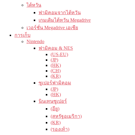
ไต้หวัน
ฟามิคอมจากไต้หวัน
เกมเดิมไต้หวัน Megadrive
เวอร์ชั่น Megadrive เอเชีย
การเก็บ
Nintendo
ฟามิคอม & NES
(US-EU)
(JP)
(HK)
(CH)
(KR)
ซูเปอร์ฟามิคอม
(JP)
(HK)
นินเทนซูเปอร์
(อียู)
(สหรัฐอเมริกา)
(KR)
(รองเท้า)