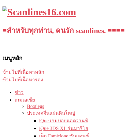
≡สำหรับทุกท่าน, คนรัก scanlines. ≡≡≡≡
เมนูหลัก
ข้ามไปที่เนื้อหาหลัก
ข้ามไปที่เนื้อหารอง
ข่าว
เกมเอเชีย
Bootlegs
ประเทศจีนแผ่นดินใหญ่
iQue เกมบอยแอดวานซ์
iQue 3DS XL รุ่นมาริโอ
เด็ก Famiclone ซันแดนซ์