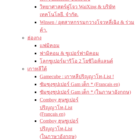
วิทยาศาสตร์ฝูโจว WaiXing & บริษัท
เทคโนโลยี. จำกัด.
Winsen / อุตสาหกรรมกวางโจวหลี่เฉิง & ร่วม
ค้า.
ฮ่องกง
แฟมิคอม
ฟามิคอม & ซูเปอร์ฟามิคอม
โลกซูเปอร์มาริโอ 2 โยชิไอส์แลนด์
เกาหลีใต้
Gamecube : เกาหลีปริญญาโท-List !
ซัมซุงซุปเปอร์ Gam เด็ก * (Français en)
ซัมซุงซุปเปอร์ Gam เด็ก * (ในภาษาอังกฤษ)
Comboy ฮุนซูเปอร์
ปริญญาโท-List
(Français en)
Comboy ฮุนซูเปอร์
ปริญญาโท-List
(ในภาษาอังกฤษ)