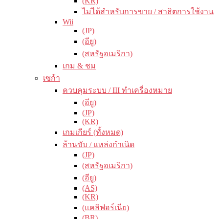
(KR)
ไม่ได้สำหรับการขาย / สาธิตการใช้งาน
Wii
(JP)
(อียู)
(สหรัฐอเมริกา)
เกม & ชม
เซก้า
ควบคุมระบบ / III ทำเครื่องหมาย
(อียู)
(JP)
(KR)
เกมเกียร์ (ทั้งหมด)
ล้านขับ / แหล่งกำเนิด
(JP)
(สหรัฐอเมริกา)
(อียู)
(AS)
(KR)
(แคลิฟอร์เนีย)
(BR)