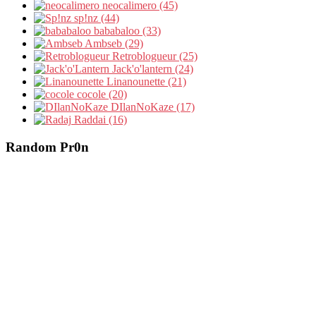
neocalimero (45)
sp!nz (44)
bababaloo (33)
Ambseb (29)
Retroblogueur (25)
Jack'o'lantern (24)
Linanounette (21)
cocole (20)
DIlanNoKaze (17)
Raddai (16)
Random Pr0n