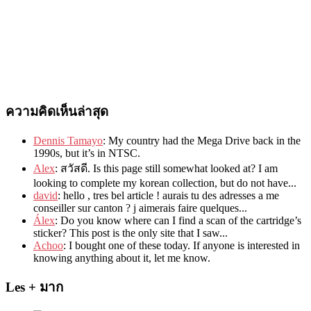
ความคิดเห็นล่าสุด
Dennis Tamayo
:
My country had the Mega Drive back in the
1990s
,
but it’s in NTSC
.
Alex
: สวัสดี.
Is this page still somewhat looked at
?
I am
looking to complete my korean collection
,
but do not have..
.
david
:
hello
,
tres bel article
!
aurais tu des adresses a me
conseiller sur canton
?
j aimerais faire quelques..
.
Álex
: Do you know where can I find a scan of the cartridge’s
sticker? This post is the only site that I saw...
Achoo
: I bought one of these today. If anyone is interested in
knowing anything about it, let me know.
Les + มาก