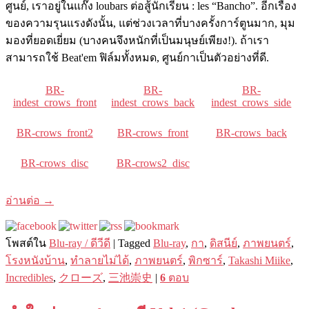
ศูนย์, เราอยู่ในแก๊ง loubars ต่อสู้นักเรียน : les “Bancho”. อีกเรื่อง
ของความรุนแรงดังนั้น, แต่ช่วงเวลาที่บางครั้งการ์ตูนมาก, มุม
มองที่ยอดเยี่ยม (บางคนจึงหนักที่เป็นมนุษย์เพียง!). ถ้าเรา
สามารถใช้ Beat'em ฟิล์มทั้งหมด, ศูนย์กาเป็นตัวอย่างที่ดี.
BR-
BR-
BR-
indest_crows_front
indest_crows_back
indest_crows_side
BR-crows_front2
BR-crows_front
BR-crows_back
BR-crows_disc
BR-crows2_disc
อ่านต่อ
→
โพสต์ใน
Blu-ray / ดีวีดี
|
Tagged
Blu-ray
,
กา
,
ดิสนีย์
,
ภาพยนตร์
,
โรงหนังบ้าน
,
ทำลายไม่ได้
,
ภาพยนตร์
,
พิกซาร์
,
Takashi Miike
,
Incredibles
,
クローズ
,
三池崇史
|
6
ตอบ