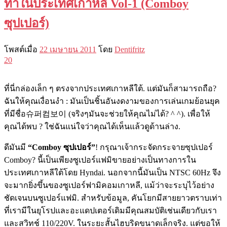
ทำในประเทศเกาหลี Vol-1 (Comboy
ซุปเปอร์)
โพสต์เมื่อ
22 เมษายน 2011
โดย
Dentifritz
20
ที่นี่กล่องเล็ก ๆ ตรงจากประเทศเกาหลีใต้. แต่มันก็สามารถถือ?
ฉันให้คุณเงื่อนงำ : มันเป็นชิ้นอันงดงามของการเล่นเกมย้อนยุค
ที่มีชื่อ슈퍼컴보이 (จริงๆมันจะช่วยให้คุณไม่ได้? ^ ^). เพื่อให้
คุณได้พบ ? ใช่ฉันแน่ใจว่าคุณได้เห็นแล้วดูด้านล่าง.
ดีมันมี
“Comboy ซุปเปอร์”
! กรุณาเจ้ากระจัดกระจายซุปเปอร์
Comboy? นี้เป็นเพียงซูเปอร์แฟมิขายอย่างเป็นทางการใน
ประเทศเกาหลีใต้โดย Hyndai. นอกจากนี้มันเป็น NTSC 60Hz จึง
จะมากยิ่งขึ้นของซูเปอร์ฟามิคอมเกาหลี, แม้ว่าจะระบุไว้อย่าง
ชัดเจนบนซูเปอร์แฟมิ. สำหรับข้อมูล, คันโยกมีสายยาวตราบเท่า
ที่เรามีในยุโรปและอะแดปเตอร์เดิมมีคุณสมบัติเช่นเดียวกับเรา
และสวิทช์ 110/220V. ในระยะสั้นไฮบริดขนาดเล็กจริง. แต่ขอให้