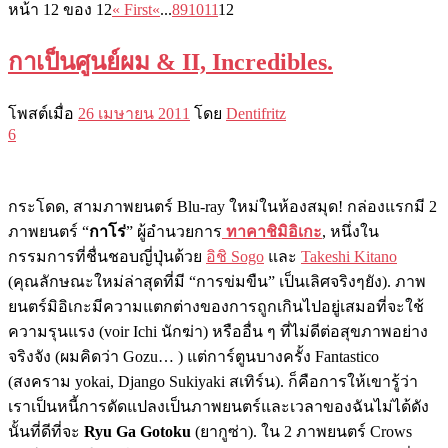
หน้า 12 ของ 12
« First
«
...
8
9
10
11
12
กาเป็นศูนย์ผม & II, Incredibles.
โพสต์เมื่อ
26 เมษายน 2011
โดย
Dentifritz
6
กระโดด, สามภาพยนตร์ Blu-ray ใหม่ในห้องสมุด! กล่องแรกมี 2
ภาพยนตร์ “
กาโร่
” ผู้อำนวยการ
ทาคาชิมิอิเกะ
, หนึ่งใน
กรรมการที่ชื่นชอบญี่ปุ่นด้วย
อิชิ Sogo
และ
Takeshi Kitano
(คุณลักษณะใหม่ล่าสุดที่มี “การข่มขืน” เป็นเลิศจริงๆยัง). ภาพ
ยนตร์มิอิเกะมีความแตกต่างของการถูกเกินไปอยู่เสมอที่จะใช้
ความรุนแรง (voir Ichi นักฆ่า) หรืออื่น ๆ ที่ไม่ดีต่อสุขภาพอย่าง
จริงจัง (ผมคิดว่า Gozu… ) แต่การ์ตูนบางครั้ง Fantastico
(สงคราม yokai, Django Sukiyaki สเทิร์น). ก็คือการให้เขารู้ว่า
เราเป็นหนี้การดัดแปลงเป็นภาพยนตร์และเวลาของฉันไม่ได้ดัง
นั้นที่ดีที่จะ
Ryu Ga Gotoku
(ยากูซ่า). ใน 2 ภาพยนตร์ Crows