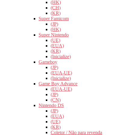
(HK)
(CH)
(KR)
Super Famicom
(JP)
(HK)
Super Nintendo
(UE)
(EUA)
(KR)
(Inicialize)
Gameboy
(JP)
(EUA-UE)
(Inicialize)
Game Boy Advance
(EUA-UE)
(JP)
(CN)
Nintendo DS
(JP)
(EUA)
(UE)
(KR)
Coletor / Não para revenda