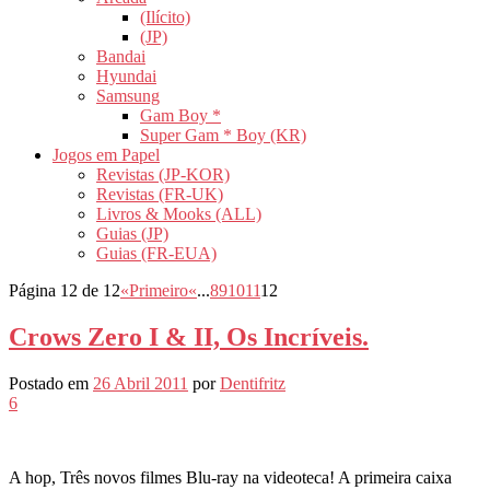
(Ilícito)
(JP)
Bandai
Hyundai
Samsung
Gam Boy *
Super Gam * Boy (KR)
Jogos em Papel
Revistas (JP-KOR)
Revistas (FR-UK)
Livros & Mooks (ALL)
Guias (JP)
Guias (FR-EUA)
Página 12 de 12
«Primeiro
«
...
8
9
10
11
12
Crows Zero I & II, Os Incríveis.
Postado em
26 Abril 2011
por
Dentifritz
6
A hop, Três novos filmes Blu-ray na videoteca! A primeira caixa