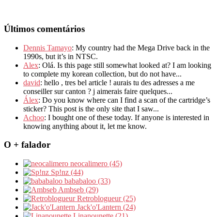
Últimos comentários
Dennis Tamayo
: My country had the Mega Drive back in the
1990s, but it’s in NTSC.
Alex
: Olá. Is this page still somewhat looked at? I am looking
to complete my korean collection, but do not have...
david
: hello , tres bel article ! aurais tu des adresses a me
conseiller sur canton ? j aimerais faire quelques...
Álex
: Do you know where can I find a scan of the cartridge’s
sticker? This post is the only site that I saw...
Achoo
: I bought one of these today. If anyone is interested in
knowing anything about it, let me know.
O + falador
neocalimero (45)
Sp!nz (44)
bababaloo (33)
Ambseb (29)
Retroblogueur (25)
Jack'o'Lantern (24)
Linanounette (21)