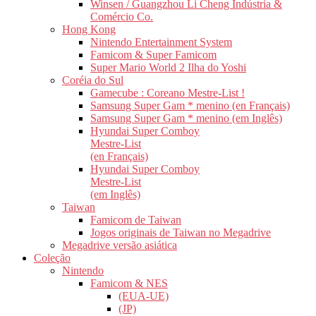
Winsen / Guangzhou Li Cheng Indústria &
Comércio Co.
Hong Kong
Nintendo Entertainment System
Famicom & Super Famicom
Super Mario World 2 Ilha do Yoshi
Coréia do Sul
Gamecube : Coreano Mestre-List !
Samsung Super Gam * menino (en Français)
Samsung Super Gam * menino (em Inglês)
Hyundai Super Comboy
Mestre-List
(en Français)
Hyundai Super Comboy
Mestre-List
(em Inglês)
Taiwan
Famicom de Taiwan
Jogos originais de Taiwan no Megadrive
Megadrive versão asiática
Coleção
Nintendo
Famicom & NES
(EUA-UE)
(JP)