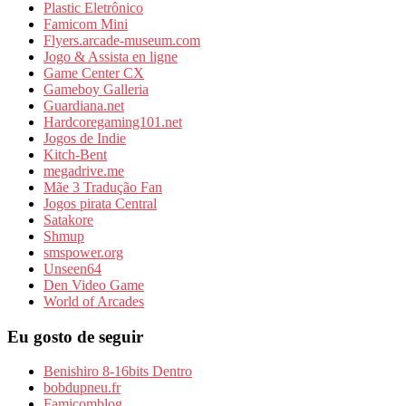
Plastic Eletrônico
Famicom Mini
Flyers.arcade-museum.com
Jogo & Assista en ligne
Game Center CX
Gameboy Galleria
Guardiana.net
Hardcoregaming101.net
Jogos de Indie
Kitch-Bent
megadrive.me
Mãe 3 Tradução Fan
Jogos pirata Central
Satakore
Shmup
smspower.org
Unseen64
Den Video Game
World of Arcades
Eu gosto de seguir
Benishiro 8-16bits Dentro
bobdupneu.fr
Famicomblog