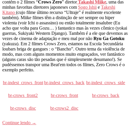
contém o 2 filmes “
Crows Zero
” diretor
Takashi Miike
, uma das
minhas favoritas diretores japoneses com
Sogo Ishii
e
Takeshi
Kitano
(cujo filme último recurso “Ultraje” é realmente excelente
também). Miike filmes têm a distinção de ser sempre ou hiper
violenta (voir Ichi o assassino) ou então totalmente insalubre (Eu
acho que volta para Gozu… ) fantastico mas às vezes cômico (yokai
guerras, Sukiyaki Western Django). Também é a ele que devemos as
vezes de cinema de adaptação e meu mal por não
Ryu Ga Gotoku
(yakuza). Em 2 filmes Crows Zero, estamos na Escola Secundária
loubars briga de gangues : o “Bancho”. Outro tema da violência de
modo, mas com alguns momentos muito engraçados, ver fantástico
(alguns caras são tão pesadas que é simplesmente desumano!). Se
pudéssemos transpor uma Beat'em todos os filmes, Zero Crows é o
exemplo perfeito.
br-indest_crows_front
br-indest_crows_back
br-indest_crows_side
br-crows_front2
br-crows_front
br-crows_back
br-crows_disc
br-crows2_disc
Continue lendo
→