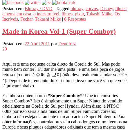
Postado em
Blu-ray / DVD
|
Tagged
blu-ray
,
corvos
,
Disney
,
filmes
,
cinema em casa
,
o indestrutível
,
filmes
,
pixar
,
Takashi Miike
,
Os
Incríveis
,
Fechar
,
Takashi Miike
|
6
Respostas
Made in Korea Vol-1 (Super Comboy)
Postado em
22 Abril 2011
por
Dentifritz
20
Aqui está uma pequena caixa direto da Coreia do Sul. Mas pode
muito bem conter? Eu dar-lhe uma pista : é uma bela peça de jogos
retro-cujo nome é 슈퍼 컴 보이 (não deve realmente ajudar você? ^
^). Depois de ter encontrado ? Tenho certeza que você viu que você
já procure abaixo.
E embora contenha uma
“Super Comboy”
! Une teu consortes
Super Comboy? Isto é simplesmente um Super Nintendo vendido
oficialmente na Coréia do Sul por Hyndai. Além disso, é NTSC
60hz por isso seria ainda mais de um Super Famicom coreano,
embora não esteja claramente marcado acima Super Nintendo. Para
obter informações, controladores têm cabos longos como tivemos na
Europa e seus plugues adaptadores originais que tem a mesma casa