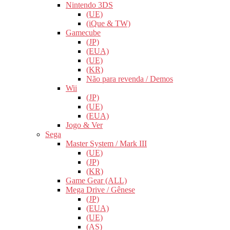
Nintendo 3DS
(UE)
(iQue & TW)
Gamecube
(JP)
(EUA)
(UE)
(KR)
Não para revenda / Demos
Wii
(JP)
(UE)
(EUA)
Jogo & Ver
Sega
Master System / Mark III
(UE)
(JP)
(KR)
Game Gear (ALL)
Mega Drive / Gênese
(JP)
(EUA)
(UE)
(AS)