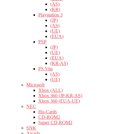
(AS)
(KR)
Playstation 3
(JP)
(AS)
(UE)
(EUA)
PSP
(JP)
(UE)
(EUA)
(KR-AS)
PS Vita
(AS)
(UE)
Microsoft
Xbox (ALL)
Xbox 360 (JP-KR-AS)
Xbox 360 (EUA-UE)
NEC
Hu-Cards
CD-ROM2
Super CD-ROM2
SNK
Arcada