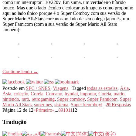
como um interruptor 110/220v. Em suma, um verdadeiro híbrido
pouco. Mas que o lado técnico e colocar as imagens como proponho
aqui ao lado único porque é o Super Comboy com sua versão de
Super Mario All-Stars coreanos ao lado de seu colega japonês, um
Super Famicom (com a sua versão de Super Mario All Stars
também):
Continue lendo
→
Postado em
SFC / SNES
,
Viagens
|
Tagged
todas as estrelas
,
Ásia
,
Ásia
,
coleção
,
Coréia
,
Coreano
,
hyndai
,
importar
,
Coréia
,
mario
,
nintendo
,
raro
,
retrogaming
,
Super comboy
,
Super Famicom
,
Super
Mario All Stars
,
super nes
,
sistema
,
Super keomboyi
|
20
Respostas
Página 12 de 12
«Primeiro
«
...
8
9
10
11
12
Tradução