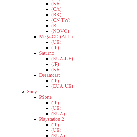
(KR)
(CA)
(BR)
(CN TW)
(RU)
(NOVO)
Mega-CD (ALL)
(UE)
(JP)
Saturno
(EUA-UE)
(JP)
(KR)
Dreamcast
(JP)
(EUA-UE)
Sony
PSone
(JP)
(UE)
(EUA)
Playstation 2
(JP)
(UE)
(EUA)