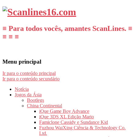
≡ Para todos vocês, amantes ScanLines. ≡
≡ ≡ ≡
Menu principal
Ir para o conteúdo principal
Ir para o conteúdo secundário
Notícia
Jogos da Ásia
Bootlegs
China Continental
iQue Game Boy Advance
iQue 3DS XL Edição Mario
Famiclone Cassidy e Sundance Kid
Fuzhou WaiXing Ciência & Technology Co.
Ltd.