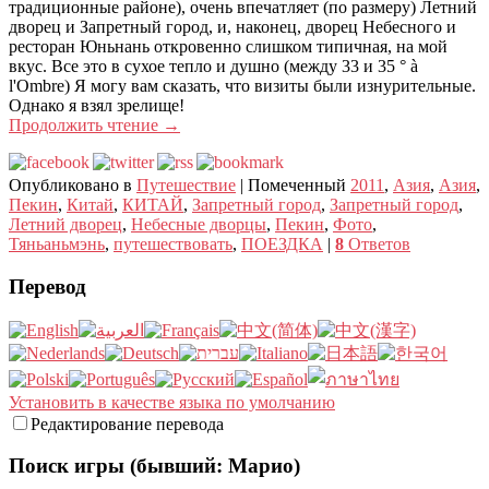
традиционные районе), очень впечатляет (по размеру) Летний
дворец и Запретный город, и, наконец, дворец Небесного и
ресторан Юньнань откровенно слишком типичная, на мой
вкус. Все это в сухое тепло и душно (между 33 и 35 ° à
l'Ombre) Я могу вам сказать, что визиты были изнурительные.
Однако я взял зрелище!
Продолжить чтение
→
Опубликовано в
Путешествие
|
Помеченный
2011
,
Азия
,
Азия
,
Пекин
,
Китай
,
КИТАЙ
,
Запретный город
,
Запретный город
,
Летний дворец
,
Небесные дворцы
,
Пекин
,
Фото
,
Тяньаньмэнь
,
путешествовать
,
ПОЕЗДКА
|
8
Ответов
Перевод
Установить в качестве языка по умолчанию
Редактирование перевода
Поиск игры (бывший: Марио)