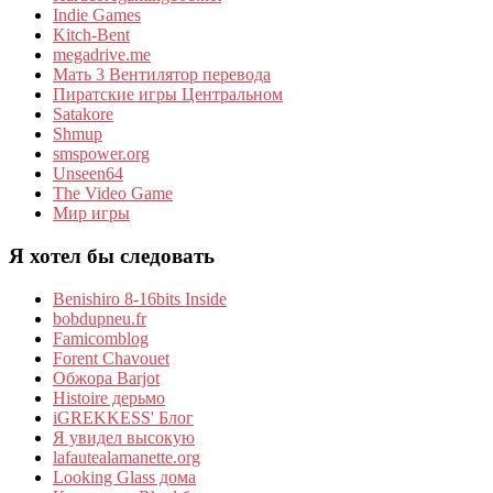
Indie Games
Kitch-Bent
megadrive.me
Мать 3 Вентилятор перевода
Пиратские игры Центральном
Satakore
Shmup
smspower.org
Unseen64
The Video Game
Мир игры
Я хотел бы следовать
Benishiro 8-16bits Inside
bobdupneu.fr
Famicomblog
Forent Chavouet
Обжора Barjot
Histoire дерьмо
iGREKKESS' Блог
Я увидел высокую
lafautealamanette.org
Looking Glass дома