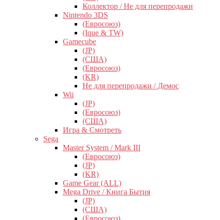
Коллектор / Не для перепродажи
Nintendo 3DS
(Евросоюз)
(Ique & TW)
Gamecube
(JP)
(США)
(Евросоюз)
(KR)
Не для перепродажи / Демос
Wii
(JP)
(Евросоюз)
(США)
Игра & Смотреть
Sega
Master System / Mark III
(Евросоюз)
(JP)
(KR)
Game Gear (ALL)
Mega Drive / Книга Бытия
(JP)
(США)
(Евросоюз)