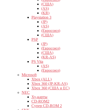
(США)
(AS)
(KR)
Playstation 3
(JP)
(AS)
(Евросоюз)
(США)
PSP
(JP)
(Евросоюз)
(США)
(KR-AS)
PS Vita
(AS)
(Евросоюз)
Microsoft
Xbox (ALL)
Xbox 360 (JP-KR-AS)
Xbox 360 (США и ЕС)
NEC
Ху-карты
CD-ROM2
Супер CD-ROM 2