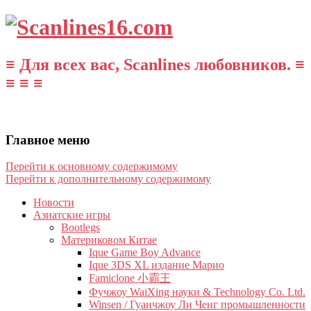
≡ Для всех вас, Scanlines любовников. ≡
≡ ≡ ≡
Главное меню
Перейти к основному содержимому
Перейти к дополнительному содержимому
Новости
Азиатские игры
Bootlegs
Материковом Китае
Ique Game Boy Advance
Ique 3DS XL издание Марио
Famiclone 小霸王
Фучжоу WaiXing науки & Technology Co. Ltd.
Winsen / Гуанчжоу Ли Ченг промышленности