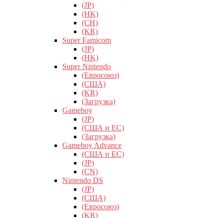
(JP)
(HK)
(CH)
(KR)
Super Famicom
(JP)
(HK)
Super Nintendo
(Евросоюз)
(США)
(KR)
(Загрузка)
Gameboy
(JP)
(США и ЕС)
(Загрузка)
Gameboy Advance
(США и ЕС)
(JP)
(CN)
Nintendo DS
(JP)
(США)
(Евросоюз)
(KR)