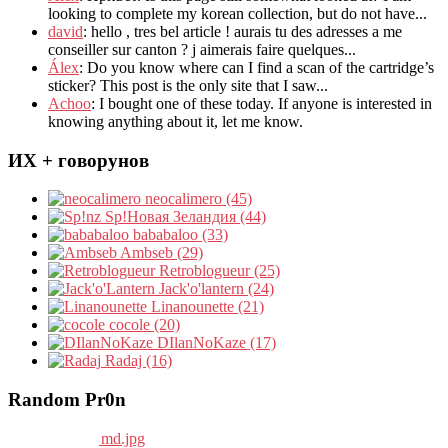
looking to complete my korean collection
,
but do not have..
.
david
:
hello
,
tres bel article
!
aurais tu des adresses a me
conseiller sur canton
?
j aimerais faire quelques..
.
Álex
: Do you know where can I find a scan of the cartridge’s
sticker? This post is the only site that I saw...
Achoo
: I bought one of these today. If anyone is interested in
knowing anything about it, let me know.
ИХ + говорунов
neocalimero (45)
Sp!Новая Зеландия (44)
bababaloo (33)
Ambseb (29)
Retroblogueur (25)
Jack'o'lantern (24)
Linanounette (21)
cocole (20)
DIlanNoKaze (17)
Radaj (16)
Random Pr0n