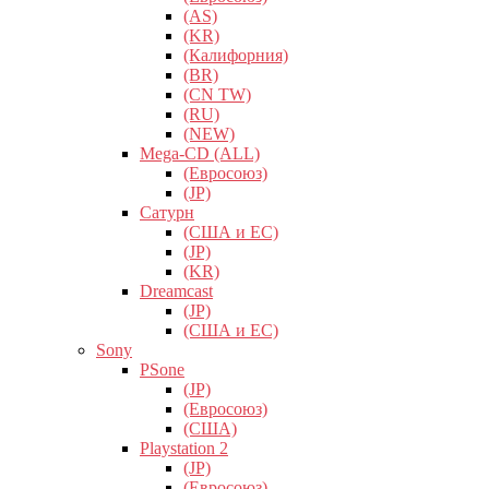
(AS)
(KR)
(Калифорния)
(BR)
(CN TW)
(RU)
(NEW)
Mega-CD (ALL)
(Евросоюз)
(JP)
Сатурн
(США и ЕС)
(JP)
(KR)
Dreamcast
(JP)
(США и ЕС)
Sony
PSone
(JP)
(Евросоюз)
(США)
Playstation 2
(JP)
(Евросоюз)