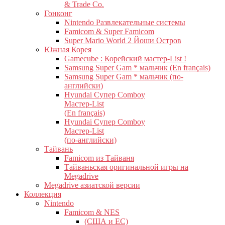
& Trade Co.
Гонконг
Nintendo Развлекательные системы
Famicom & Super Famicom
Super Mario World 2 Йоши Остров
Южная Корея
Gamecube : Корейский мастер-List !
Samsung Super Gam * мальчик (En français)
Samsung Super Gam * мальчик (по-
английски)
Hyundai Супер Comboy
Мастер-List
(En français)
Hyundai Супер Comboy
Мастер-List
(по-английски)
Тайвань
Famicom из Тайваня
Тайваньская оригинальной игры на
Megadrive
Megadrive азиатской версии
Коллекция
Nintendo
Famicom & NES
(США и ЕС)