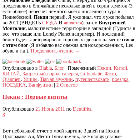
ЗА
наиболее 2 недели
ан Chine, Я вернулся во Францию. Я
представлю в ближайшие несколько дней в серии заметок (3
есть общее) пересчет немного моего последнего тура в
Поднебесной.
Пекин
первый, Я уже знал, что я уже побывал
во 2011 (ВИДЕТЬ
СЮДА
И
является
), затем
Внутренней
Монголии
, малоизвестные территории в западной (Туриста в
все, что выше или Lonely Planet например). И последний
билет будет зарезервирован торговых сделано на месте
связи
с этим блог
(Я избавлю вас одежда для новорожденных, Les
обувь и т.д.).
Продолжить чтение
→
Опубликовано в
Blabla
,
Блог
|
Помеченный
Пекин
,
Китай
,
КИТАЙ
,
Запретный город
,
галерея
,
Guloudajie
,
Фото
,
Qianmen
,
Улицы
,
Tian'an мужчин
,
путешествовать
,
поездка
,
ПОЕЗДКА
,
Ванфуцзин
|
2
Ответов
Пекин : Первые визиты
Опубликовано
21 Июнь 2011
по
Dentifritz
8
Вот небольшой отчет о моей картине 3 дней на Пекин.
Программа Au, Место Тяньаньмэнь, ле Hutongs (старые