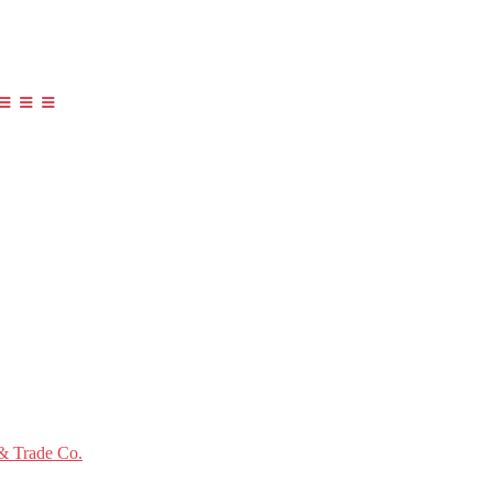
≡ ≡ ≡
 Trade Co.