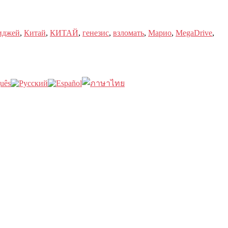
иджей
,
Китай
,
КИТАЙ
,
генезис
,
взломать
,
Марио
,
MegaDrive
,