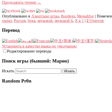
Продолжить чтение
→
Опубликовано в
Азиатские игры
,
Bootlegs
,
Megadrive
|
Помече
пират
,
Россия
,
Sega
,
звуковой
,
звуковой 6
,
X в 1
|
2
Ответов
Перевод
Установить в качестве языка по умолчанию
Редактирование перевода
Поиск игры (бывший: Марио)
Искать
Random Pr0n