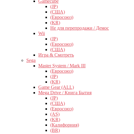
Gamecube
(JP)
(США)
(Евросоюз)
(KR)
Не для перепродажи / Демос
Wii
(JP)
(Евросоюз)
(США)
Игра & Смотреть
Sega
Master System / Mark III
(Евросоюз)
(JP)
(KR)
Game Gear (ALL)
Mega Drive / Книга Бытия
(JP)
(США)
(Евросоюз)
(AS)
(KR)
(Калифорния)
(BR)