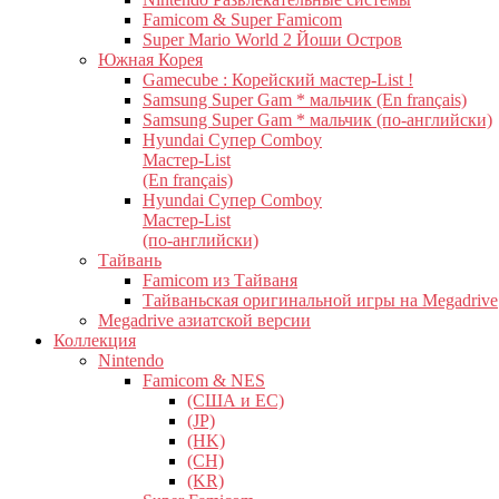
Famicom & Super Famicom
Super Mario World 2 Йоши Остров
Южная Корея
Gamecube : Корейский мастер-List !
Samsung Super Gam * мальчик (En français)
Samsung Super Gam * мальчик (по-английски)
Hyundai Супер Comboy
Мастер-List
(En français)
Hyundai Супер Comboy
Мастер-List
(по-английски)
Тайвань
Famicom из Тайваня
Тайваньская оригинальной игры на Megadrive
Megadrive азиатской версии
Коллекция
Nintendo
Famicom & NES
(США и ЕС)
(JP)
(HK)
(CH)
(KR)