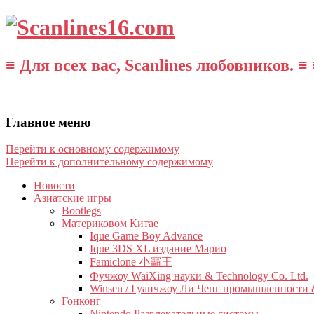
≡ Для всех вас, Scanlines любовников. ≡ 
Главное меню
Перейти к основному содержимому
Перейти к дополнительному содержимому
Новости
Азиатские игры
Bootlegs
Материковом Китае
Ique Game Boy Advance
Ique 3DS XL издание Марио
Famiclone 小霸王
Фучжоу WaiXing науки & Technology Co. Ltd.
Winsen / Гуанчжоу Ли Ченг промышленности &
Гонконг
Nintendo Развлекательные системы