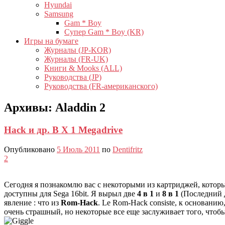
Hyundai
Samsung
Gam * Boy
Супер Gam * Boy (KR)
Игры на бумаге
Журналы (JP-KOR)
Журналы (FR-UK)
Книги & Mooks (ALL)
Руководства (JP)
Руководства (FR-американского)
Архивы:
Aladdin 2
Hack и др. В X 1 Megadrive
Опубликовано
5 Июль 2011
по
Dentifritz
2
Сегодня я познакомлю вас с некоторыми из картриджей, которые
доступны для Sega 16bit. Я вырыл две
4 в 1
и
8 в 1
(Последний д
явление : что из
Rom-Hack
. Le Rom-Hack consiste, к основани
очень страшный, но некоторые все еще заслуживает того, чтоб