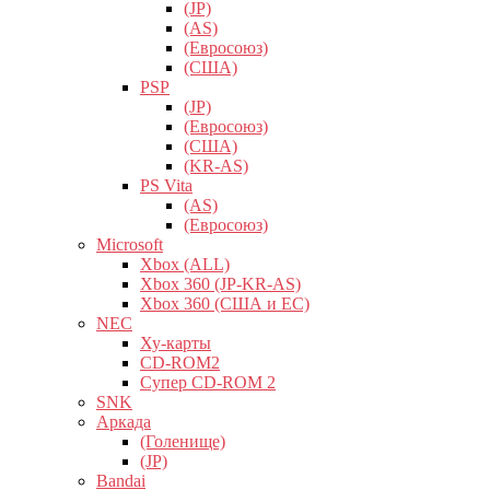
(JP)
(AS)
(Евросоюз)
(США)
PSP
(JP)
(Евросоюз)
(США)
(KR-AS)
PS Vita
(AS)
(Евросоюз)
Microsoft
Xbox (ALL)
Xbox 360 (JP-KR-AS)
Xbox 360 (США и ЕС)
NEC
Ху-карты
CD-ROM2
Супер CD-ROM 2
SNK
Аркада
(Голенище)
(JP)
Bandai