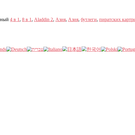
нный
4 в 1
,
8 в 1
,
Aladdin 2
,
Азия
,
Азия
,
бутлеги
,
пиратских картр