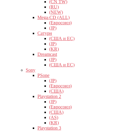
(CN TW)
(RU)
(NEW)
Mega-CD (ALL)
(Евросоюз)
(JP)
Сатурн
(США и ЕС)
(JP)
(KR)
Dreamcast
(JP)
(США и ЕС)
Sony
PSone
(JP)
(Евросоюз)
(США)
Playstation 2
(JP)
(Евросоюз)
(США)
(AS)
(KR)
Playstation 3