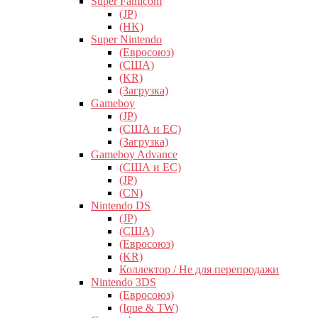
Super Famicom
(JP)
(HK)
Super Nintendo
(Евросоюз)
(США)
(KR)
(Загрузка)
Gameboy
(JP)
(США и ЕС)
(Загрузка)
Gameboy Advance
(США и ЕС)
(JP)
(CN)
Nintendo DS
(JP)
(США)
(Евросоюз)
(KR)
Коллектор / Не для перепродажи
Nintendo 3DS
(Евросоюз)
(Ique & TW)