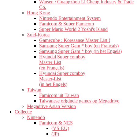
Winsen / Guangzhou Li Cheng Industry & Trade
Co.
Hong Kong
Nintendo Entertainment System
Famicom & Super Famicom
Super Mario World 2 Yoshi's Island
Zuid-Korea
Gamecube : Koreaanse Master-List !
Samsung Super Gam * boy (en Français)
Samsung Super Gam * boy (in het Engels)
Hyundai Super comboy
Master-List
(en Français)
Hyundai Super comboy
Master-List
(in het Engels)
Taiwan
Famicom uit Taiwan
Taiwanese originele games op Megadrive
Megadrive Asian Version
Collectie
Nintendo
Famicom & NES
(VS-EU)
(JP)