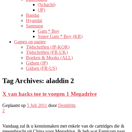
(Schacht)
(JP)
Bandai
Hyundai
Samsung
Gam * Boy
Super Gam * Boy (KR)
Games op papier
Tijdschriften (JP-KOR)
Tijdschriften (FR-UK)
Boeken & Mooks (ALL)
Gidsen (JP)
Gidsen (FR-US)
Tag Archives:
aladdin 2
X van hacks toe te voegen 1 Megadrive
Geplaatst op
5 Juli 2011
door
Dentifritz
2
Vandaag zal ik u kennismaken met enkele van de cartridges die ik
meegebracht uit China voor Megadrive. Ik heb wat Famicom paar