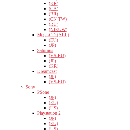
(KR)
(CA)
(BR)
(CN TW)
(RU)
(NIEUW)
Mega-CD (ALL)
(EU)
(JP)
Saturnus
(VS-EU)
(JP)
(KR)
Dreamcast
(JP)
(VS-EU)
Sony
PSone
(JP)
(EU)
(US)
Playstation 2
(JP)
(EU)
(US)