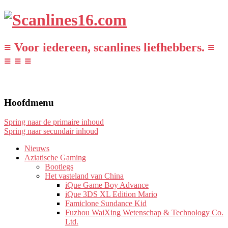
≡ Voor iedereen, scanlines liefhebbers. ≡
≡ ≡ ≡
Hoofdmenu
Spring naar de primaire inhoud
Spring naar secundair inhoud
Nieuws
Aziatische Gaming
Bootlegs
Het vasteland van China
iQue Game Boy Advance
iQue 3DS XL Edition Mario
Famiclone Sundance Kid
Fuzhou WaiXing Wetenschap & Technology Co.
Ltd.