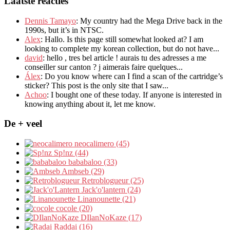
Laatste reacties
Dennis Tamayo
:
My country had the Mega Drive back in the
1990s
,
but it’s in NTSC
.
Alex
: Hallo.
Is this page still somewhat looked at
?
I am
looking to complete my korean collection
,
but do not have..
.
david
:
hello
,
tres bel article
!
aurais tu des adresses a me
conseiller sur canton
?
j aimerais faire quelques..
.
Álex
: Do you know where can I find a scan of the cartridge’s
sticker? This post is the only site that I saw...
Achoo
: I bought one of these today. If anyone is interested in
knowing anything about it, let me know.
De + veel
neocalimero (45)
Sp!nz (44)
bababaloo (33)
Ambseb (29)
Retroblogueur (25)
Jack'o'lantern (24)
Linanounette (21)
cocole (20)
DIlanNoKaze (17)
Raddai (16)