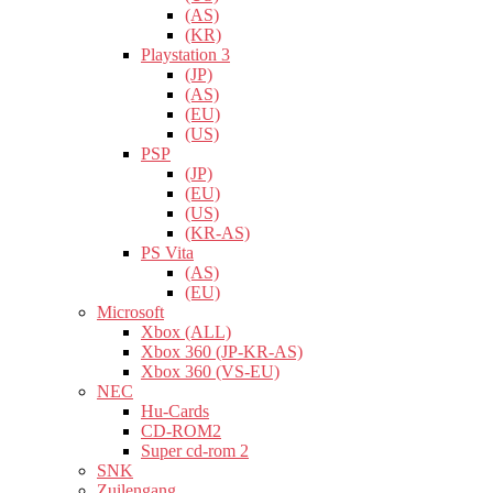
(AS)
(KR)
Playstation 3
(JP)
(AS)
(EU)
(US)
PSP
(JP)
(EU)
(US)
(KR-AS)
PS Vita
(AS)
(EU)
Microsoft
Xbox (ALL)
Xbox 360 (JP-KR-AS)
Xbox 360 (VS-EU)
NEC
Hu-Cards
CD-ROM2
Super cd-rom 2
SNK
Zuilengang