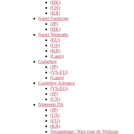
(HK)
(CH)
(KR)
Super Famicom
(JP)
(HK)
Super Nintendo
(EU)
(US)
(KR)
(Laars)
Gameboy
(JP)
(VS-EU)
(Laars)
Gameboy Advance
(VS-EU)
(JP)
(CN)
Nintendo DS
(JP)
(US)
(EU)
(KR)
Verzamelaar / Niet voor de Verkoop