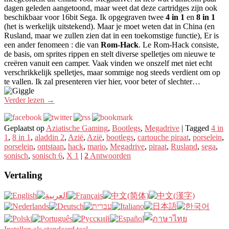
dagen geleden aangetoond, maar weet dat deze cartridges zijn ook
beschikbaar voor 16bit Sega. Ik opgegraven twee
4 in 1
en
8 in 1
(het is werkelijk uitstekend). Maar je moet weten dat in China (en
Rusland, maar we zullen zien dat in een toekomstige functie), Er is
een ander fenomeen : die van
Rom-Hack
. Le Rom-Hack consiste,
de basis, om sprites rippen en stelt diverse spelletjes om nieuwe te
creëren vanuit een camper. Vaak vinden we onszelf met niet echt
verschrikkelijk spelletjes, maar sommige nog steeds verdient om op
te vallen. Ik zal presenteren vier hier, voor beter of slechter…
Verder lezen
→
Geplaatst op
Aziatische Gaming
,
Bootlegs
,
Megadrive
|
Tagged
4 in
1
,
8 in 1
,
aladdin 2
,
Azië
,
Azië
,
bootlegs
,
cartouche piraat
,
porselein
,
porselein
,
ontstaan
,
hack
,
mario
,
Megadrive
,
piraat
,
Rusland
,
sega
,
sonisch
,
sonisch 6
,
X 1
|
2
Antwoorden
Vertaling