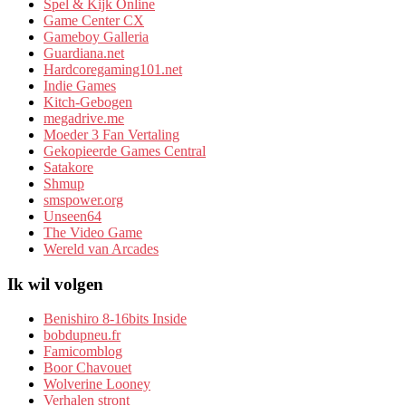
Spel & Kijk Online
Game Center CX
Gameboy Galleria
Guardiana.net
Hardcoregaming101.net
Indie Games
Kitch-Gebogen
megadrive.me
Moeder 3 Fan Vertaling
Gekopieerde Games Central
Satakore
Shmup
smspower.org
Unseen64
The Video Game
Wereld van Arcades
Ik wil volgen
Benishiro 8-16bits Inside
bobdupneu.fr
Famicomblog
Boor Chavouet
Wolverine Looney
Verhalen stront