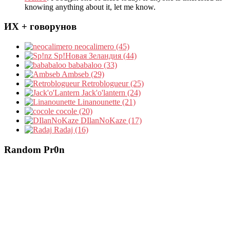
knowing anything about it, let me know.
ИХ + говорунов
neocalimero (45)
Sp!Новая Зеландия (44)
bababaloo (33)
Ambseb (29)
Retroblogueur (25)
Jack'o'lantern (24)
Linanounette (21)
cocole (20)
DIlanNoKaze (17)
Radaj (16)
Random Pr0n