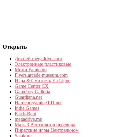
Открыть
Дисней-megadrive.com
Электронные пластиковые
Мини Famicom
Flyers.arcade-museum.com
Игра & Смотреть En Ligne
Game Center CX
Gameboy Galleria
Guardiana.net
Hardcoregaming101.net
Indie Games
Kitch-Bent
megadrive.me
Мать 3 Вентилятор перевода
Пиратские игры Центральном
Satakore