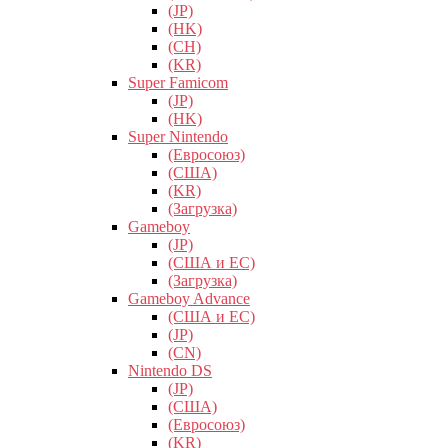
(JP)
(HK)
(CH)
(KR)
Super Famicom
(JP)
(HK)
Super Nintendo
(Евросоюз)
(США)
(KR)
(Загрузка)
Gameboy
(JP)
(США и ЕС)
(Загрузка)
Gameboy Advance
(США и ЕС)
(JP)
(CN)
Nintendo DS
(JP)
(США)
(Евросоюз)
(KR)