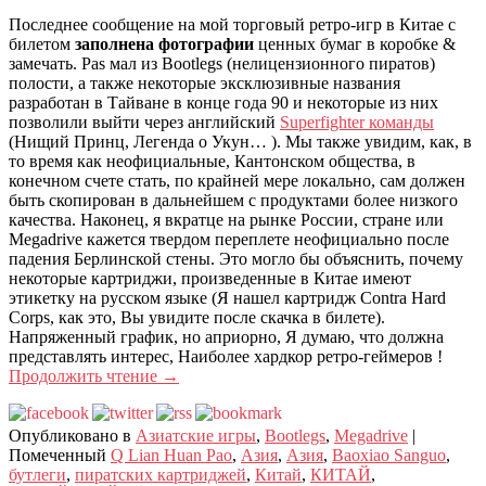
Последнее сообщение на мой торговый ретро-игр в Китае с
билетом
заполнена фотографии
ценных бумаг в коробке &
замечать. Pas мал из Bootlegs (нелицензионного пиратов)
полости, а также некоторые эксклюзивные названия
разработан в Тайване в конце года 90 и некоторые из них
позволили выйти через английский
Superfighter команды
(Нищий Принц, Легенда о Укун… ). Мы также увидим, как, в
то время как неофициальные, Кантонском общества, в
конечном счете стать, по крайней мере локально, сам должен
быть скопирован в дальнейшем с продуктами более низкого
качества. Наконец, я вкратце на рынке России, стране или
Megadrive кажется твердом переплете неофициально после
падения Берлинской стены. Это могло бы объяснить, почему
некоторые картриджи, произведенные в Китае имеют
этикетку на русском языке (Я нашел картридж Contra Hard
Corps, как это, Вы увидите после скачка в билете).
Напряженный график, но априорно, Я думаю, что должна
представлять интерес, Наиболее хардкор ретро-геймеров !
Продолжить чтение
→
Опубликовано в
Азиатские игры
,
Bootlegs
,
Megadrive
|
Помеченный
Q Lian Huan Pao
,
Азия
,
Азия
,
Baoxiao Sanguo
,
бутлеги
,
пиратских картриджей
,
Китай
,
КИТАЙ
,