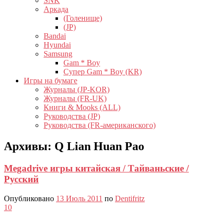
SNK
Аркада
(Голенище)
(JP)
Bandai
Hyundai
Samsung
Gam * Boy
Супер Gam * Boy (KR)
Игры на бумаге
Журналы (JP-KOR)
Журналы (FR-UK)
Книги & Mooks (ALL)
Руководства (JP)
Руководства (FR-американского)
Архивы:
Q Lian Huan Pao
Megadrive игры китайская / Тайваньские /
Русский
Опубликовано
13 Июль 2011
по
Dentifritz
10