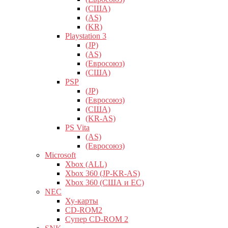
(США)
(AS)
(KR)
Playstation 3
(JP)
(AS)
(Евросоюз)
(США)
PSP
(JP)
(Евросоюз)
(США)
(KR-AS)
PS Vita
(AS)
(Евросоюз)
Microsoft
Xbox (ALL)
Xbox 360 (JP-KR-AS)
Xbox 360 (США и ЕС)
NEC
Ху-карты
CD-ROM2
Супер CD-ROM 2