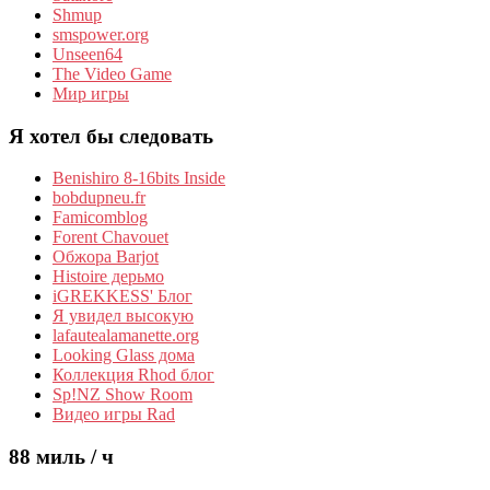
Shmup
smspower.org
Unseen64
The Video Game
Мир игры
Я хотел бы следовать
Benishiro 8-16bits Inside
bobdupneu.fr
Famicomblog
Forent Chavouet
Обжора Barjot
Histoire дерьмо
iGREKKESS' Блог
Я увидел высокую
lafautealamanette.org
Looking Glass дома
Коллекция Rhod блог
Sp!NZ Show Room
Видео игры Rad
88 миль / ч