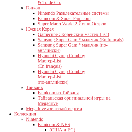
& Trade Co.
Гонконг
Nintendo Развлекательные системы
Famicom & Super Famicom
Super Mario World 2 Йоши Остров
Южная Корея
Gamecube : Корейский мастер-List !
Samsung Super Gam * мальчик (En français)
Samsung Super Gam * мальчик (по-
английски)
Hyundai Супер Comboy
Мастер-List
(En français)
Hyundai Супер Comboy
Мастер-List
(по-английски)
Тайвань
Famicom из Тайваня
Тайваньская оригинальной игры на
Megadrive
Megadrive азиатской версии
Коллекция
Nintendo
Famicom & NES
(США и ЕС)