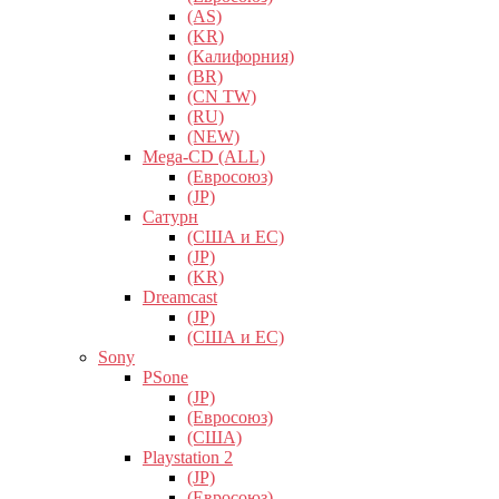
(AS)
(KR)
(Калифорния)
(BR)
(CN TW)
(RU)
(NEW)
Mega-CD (ALL)
(Евросоюз)
(JP)
Сатурн
(США и ЕС)
(JP)
(KR)
Dreamcast
(JP)
(США и ЕС)
Sony
PSone
(JP)
(Евросоюз)
(США)
Playstation 2
(JP)
(Евросоюз)