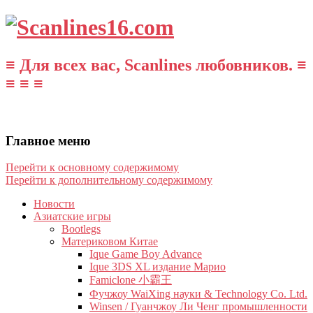
≡ Для всех вас, Scanlines любовников. ≡
≡ ≡ ≡
Главное меню
Перейти к основному содержимому
Перейти к дополнительному содержимому
Новости
Азиатские игры
Bootlegs
Материковом Китае
Ique Game Boy Advance
Ique 3DS XL издание Марио
Famiclone 小霸王
Фучжоу WaiXing науки & Technology Co. Ltd.
Winsen / Гуанчжоу Ли Ченг промышленности