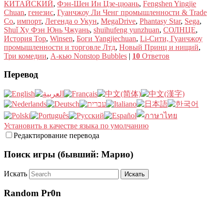
КИТАЙСКИЙ
,
Фэн-Шен Ин Цзе-цюань
,
Fengshen Yingjie
Chuan
,
генезис
,
Гуанчжоу Ли Ченг промышленности & Trade
Co
,
импорт
,
Легенда о Укун
,
MegaDrive
,
Phantasy Star
,
Sega
,
Shuǐ Ху Фэн Юнь Чжуань
,
shuihufeng yunzhuan
,
СОЛНЦЕ
,
История Тор
,
Winsen
,
Боги Yangjiechuan
,
Li-Сити, Гуанчжоу
промышленности и торговле Лтд
,
Новый Принц и нищий
,
Три комедии
,
А-кью Nonstop Bubbles
|
10
Ответов
Перевод
Установить в качестве языка по умолчанию
Редактирование перевода
Поиск игры (бывший: Марио)
Искать
Random Pr0n