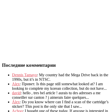
Последние комментарии
Dennis Tamayo
:
My country had the Mega Drive back in the
1990s
,
but it’s in NTSC
.
Alex
: Привет.
Is this page still somewhat looked at
?
I am
looking to complete my korean collection
,
but do not have..
.
david
:
hello
,
tres bel article
!
aurais tu des adresses a me
conseiller sur canton
?
j aimerais faire quelques..
.
Álex
: Do you know where can I find a scan of the cartridge’s
sticker? This post is the only site that I saw...
Achoo
: I bought one of these today. If anyone is interested in