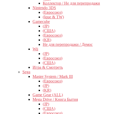
Коллектор / Не для перепродажи
Nintendo 3DS
(Евросоюз)
(Ique & TW)
Gamecube
(JP)
(США)
(Евросоюз)
(KR)
Не для перепродажи / Демос
Wii
(JP)
(Евросоюз)
(США)
Игра & Смотреть
Sega
Master System / Mark III
(Евросоюз)
(JP)
(KR)
Game Gear (ALL)
Mega Drive / Книга Бытия
(JP)
(США)
(Евросоюз)