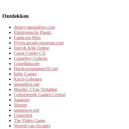
Ontdekken
disney-megadrive.com
Elektronische Plastic
Famicom Mini
Flyers.arcade-museum.com
Spel & Kijk Online
Game Center CX
Gameboy Galleria
Guardiana.net
Hardcoregaming101.net
Indie Games
Kitch-Gebogen
megadrive.me
Moeder 3 Fan Vertaling
Gekopieerde Games Central
Satakore
Shmup
smspower.org
Unseen64
The Video Game
Wereld van Arcades