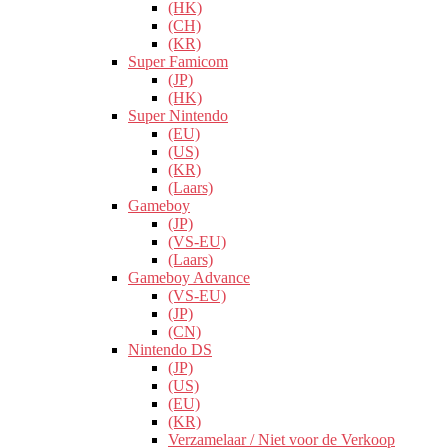
(HK)
(CH)
(KR)
Super Famicom
(JP)
(HK)
Super Nintendo
(EU)
(US)
(KR)
(Laars)
Gameboy
(JP)
(VS-EU)
(Laars)
Gameboy Advance
(VS-EU)
(JP)
(CN)
Nintendo DS
(JP)
(US)
(EU)
(KR)
Verzamelaar / Niet voor de Verkoop