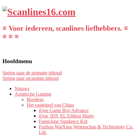
≡ Voor iedereen, scanlines liefhebbers. ≡
≡ ≡ ≡
Hoofdmenu
Spring naar de primaire inhoud
Spring naar secundair inhoud
Nieuws
Aziatische Gaming
Bootlegs
Het vasteland van China
iQue Game Boy Advance
iQue 3DS XL Edition Mario
Famiclone Sundance Kid
Fuzhou WaiXing Wetenschap & Technology Co.
Ltd.