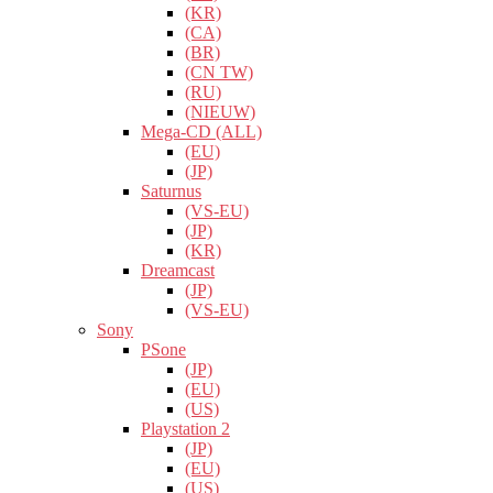
(KR)
(CA)
(BR)
(CN TW)
(RU)
(NIEUW)
Mega-CD (ALL)
(EU)
(JP)
Saturnus
(VS-EU)
(JP)
(KR)
Dreamcast
(JP)
(VS-EU)
Sony
PSone
(JP)
(EU)
(US)
Playstation 2
(JP)
(EU)
(US)