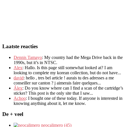
Laatste reacties
Dennis Tamayo
:
My country had the Mega Drive back in the
1990s
,
but it’s in NTSC
.
Alex
: Hallo.
Is this page still somewhat looked at
?
I am
looking to complete my korean collection
,
but do not have..
.
david
:
hello
,
tres bel article
!
aurais tu des adresses a me
conseiller sur canton
?
j aimerais faire quelques..
.
Álex
: Do you know where can I find a scan of the cartridge’s
sticker? This post is the only site that I saw...
Achoo
: I bought one of these today. If anyone is interested in
knowing anything about it, let me know.
De + veel
neocalimero (45)