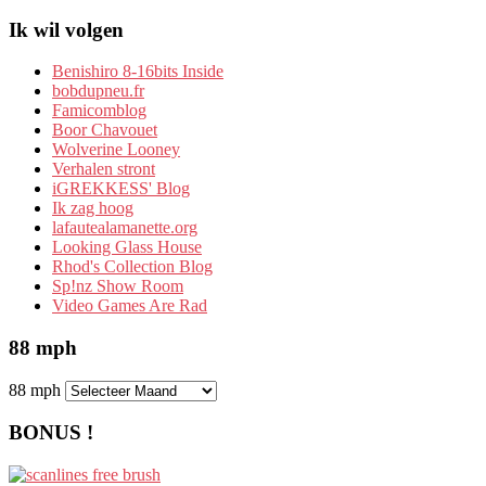
Ik wil volgen
Benishiro 8-16bits Inside
bobdupneu.fr
Famicomblog
Boor Chavouet
Wolverine Looney
Verhalen stront
iGREKKESS' Blog
Ik zag hoog
lafautealamanette.org
Looking Glass House
Rhod's Collection Blog
Sp!nz Show Room
Video Games Are Rad
88 mph
88 mph
BONUS !