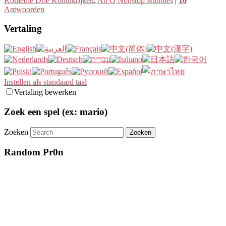
Komedie Drie Koninkrijken
,
Ah Q Nonstop Bubbles
|
10
Antwoorden
Vertaling
Instellen als standaard taal
Vertaling bewerken
Zoek een spel (ex: mario)
Zoeken
Random Pr0n