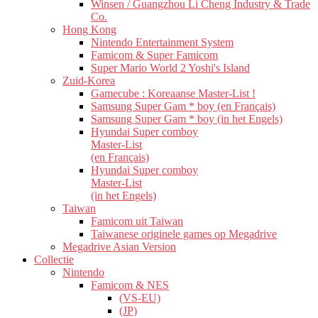
Winsen / Guangzhou Li Cheng Industry & Trade
Co.
Hong Kong
Nintendo Entertainment System
Famicom & Super Famicom
Super Mario World 2 Yoshi's Island
Zuid-Korea
Gamecube : Koreaanse Master-List !
Samsung Super Gam * boy (en Français)
Samsung Super Gam * boy (in het Engels)
Hyundai Super comboy
Master-List
(en Français)
Hyundai Super comboy
Master-List
(in het Engels)
Taiwan
Famicom uit Taiwan
Taiwanese originele games op Megadrive
Megadrive Asian Version
Collectie
Nintendo
Famicom & NES
(VS-EU)
(JP)