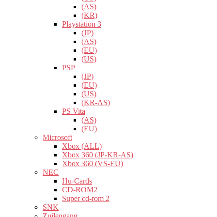
(AS)
(KR)
Playstation 3
(JP)
(AS)
(EU)
(US)
PSP
(JP)
(EU)
(US)
(KR-AS)
PS Vita
(AS)
(EU)
Microsoft
Xbox (ALL)
Xbox 360 (JP-KR-AS)
Xbox 360 (VS-EU)
NEC
Hu-Cards
CD-ROM2
Super cd-rom 2
SNK
Zuilengang