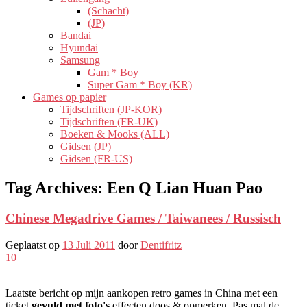
(Schacht)
(JP)
Bandai
Hyundai
Samsung
Gam * Boy
Super Gam * Boy (KR)
Games op papier
Tijdschriften (JP-KOR)
Tijdschriften (FR-UK)
Boeken & Mooks (ALL)
Gidsen (JP)
Gidsen (FR-US)
Tag Archives:
Een Q Lian Huan Pao
Chinese Megadrive Games / Taiwanees / Russisch
Geplaatst op
13 Juli 2011
door
Dentifritz
10
Laatste bericht op mijn aankopen retro games in China met een
ticket
gevuld met foto's
effecten doos & opmerken. Pas mal de