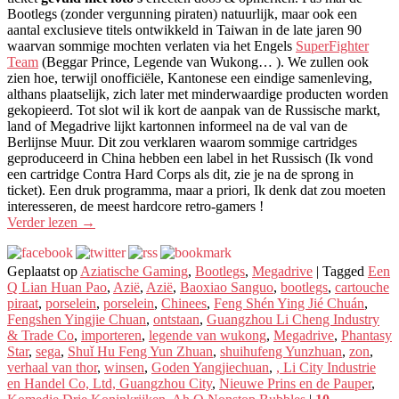
Bootlegs (zonder vergunning piraten) natuurlijk, maar ook een
aantal exclusieve titels ontwikkeld in Taiwan in de late jaren 90
waarvan sommige mochten verlaten via het Engels
SuperFighter
Team
(Beggar Prince, Legende van Wukong… ). We zullen ook
zien hoe, terwijl onofficiële, Kantonese een eindige samenleving,
althans plaatselijk, zich later met minderwaardige producten worden
gekopieerd. Tot slot wil ik kort de aanpak van de Russische markt,
land of Megadrive lijkt kartonnen informeel na de val van de
Berlijnse Muur. Dit zou verklaren waarom sommige cartridges
geproduceerd in China hebben een label in het Russisch (Ik vond
een cartridge Contra Hard Corps als dit, zie je na de sprong in
ticket). Een druk programma, maar a priori, Ik denk dat zou moeten
interesseren, de meest hardcore retro-gamers !
Verder lezen
→
Geplaatst op
Aziatische Gaming
,
Bootlegs
,
Megadrive
|
Tagged
Een
Q Lian Huan Pao
,
Azië
,
Azië
,
Baoxiao Sanguo
,
bootlegs
,
cartouche
piraat
,
porselein
,
porselein
,
Chinees
,
Feng Shén Ying Jié Chuán
,
Fengshen Yingjie Chuan
,
ontstaan
,
Guangzhou Li Cheng Industry
& Trade Co
,
importeren
,
legende van wukong
,
Megadrive
,
Phantasy
Star
,
sega
,
Shuǐ Hu Feng Yun Zhuan
,
shuihufeng Yunzhuan
,
zon
,
verhaal van thor
,
winsen
,
Goden Yangjiechuan
,
, Li City Industrie
en Handel Co, Ltd, Guangzhou City
,
Nieuwe Prins en de Pauper
,