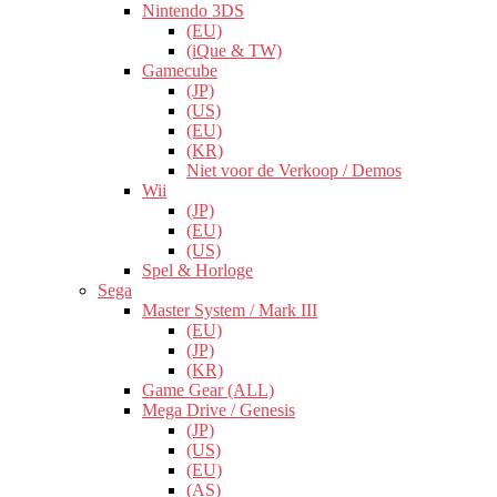
Nintendo 3DS
(EU)
(iQue & TW)
Gamecube
(JP)
(US)
(EU)
(KR)
Niet voor de Verkoop / Demos
Wii
(JP)
(EU)
(US)
Spel & Horloge
Sega
Master System / Mark III
(EU)
(JP)
(KR)
Game Gear (ALL)
Mega Drive / Genesis
(JP)
(US)
(EU)
(AS)