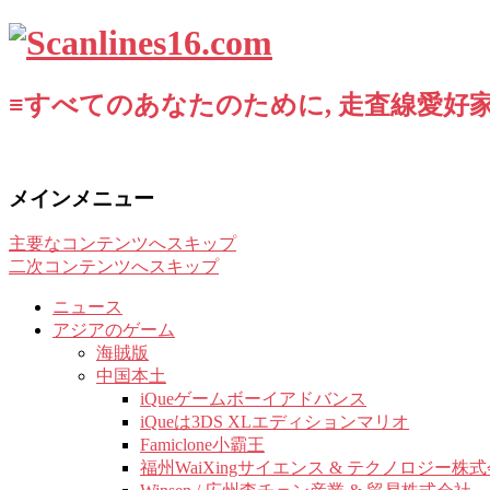
≡すべてのあなたのために, 走査線愛好家
メインメニュー
主要なコンテンツへスキップ
二次コンテンツへスキップ
ニュース
アジアのゲーム
海賊版
中国本土
iQueゲームボーイアドバンス
iQueは3DS XLエディションマリオ
Famiclone小霸王
福州WaiXingサイエンス & テクノロジー株式