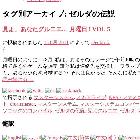
タグ別アーカイブ:
ゼルダの伝説
見よ、あなたグルニエ… 月曜日 ! VOL-5
に投稿されました
15 8月 2011
によって
Dentifritz
7
月曜日のように 15 8月, 私は、およそのガレージで午前10
格で多くのゲームを販売, 誰と私は連絡先を交換し、フラップ
し、あなたは何を意味する ?)
. それは良かった, そんなに私
読み続ける
→
で掲示される
マスターシステム
,
メガドライブ
,
NES / ファ
ト
,
dreammaster
,
マスターシステム
,
マスターシステムコンバー
ソニックのコンパイル
,
ゼルダの伝説
,
見よグルニエ
,
ゼルダ
|
翻訳