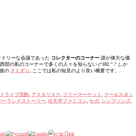
レンドリーな会議であった
コレクターのコーナー
誰が偉大な価
は南西部の私のコーナーで多くの人々を知らない
(“IRL” ? しか
 後の
さえずり
, ここでは私の知見のより良い概要です。.
メガドライブ流動
,
アスタリスク
,
フリーマーケット
,
クールスポッ
ジーランドストーリー
,
任天堂ファミコン
,
セガ
,
シンプソンズ
,