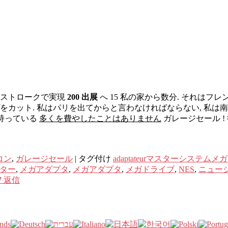
時のストロークで実現
200 出展
へ 15 私の家から数分. それはフ
をカット. 私はパリを出てからと言わなければならない, 私
が持っている
多くを費やしたことはありません
ガレ​​ージセール !
ミコン
,
ガレ​​ージセール
|
タグ付け
adaptateurマスターシステム
ター
,
メガアダプタ
,
メガアダプタ
,
メガドライブ
,
NES
,
ニュー
7
返信