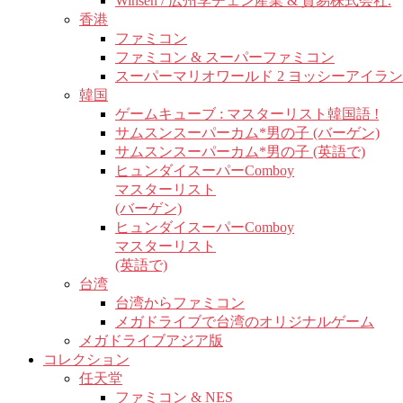
Winsen / 広州李チェン産業 & 貿易株式会社.
香港
ファミコン
ファミコン & スーパーファミコン
スーパーマリオワールド 2 ヨッシーアイラ
韓国
ゲームキューブ : マスターリスト韓国語 !
サムスンスーパーカム*男の子 (バーゲン)
サムスンスーパーカム*男の子 (英語で)
ヒュンダイスーパーComboy
マスターリスト
(バーゲン)
ヒュンダイスーパーComboy
マスターリスト
(英語で)
台湾
台湾からファミコン
メガドライブで台湾のオリジナルゲーム
メガドライブアジア版
コレクション
任天堂
ファミコン & NES