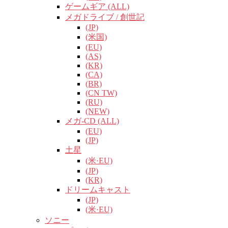
ゲームギア (ALL)
メガドライブ / 創世記
(JP)
(米国)
(EU)
(AS)
(KR)
(CA)
(BR)
(CN TW)
(RU)
(NEW)
メガ-CD (ALL)
(EU)
(JP)
土星
(米·EU)
(JP)
(KR)
ドリームキャスト
(JP)
(米·EU)
ソニー