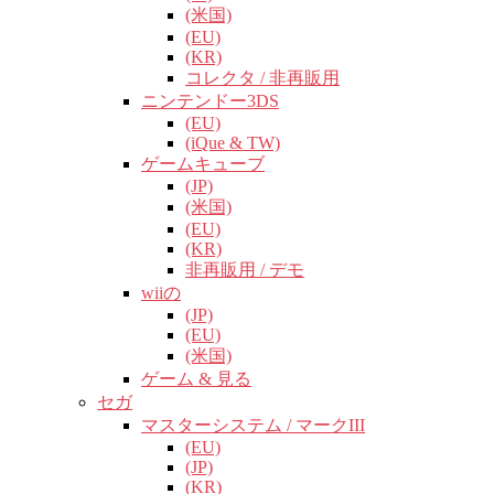
(米国)
(EU)
(KR)
コレクタ / 非再販用
ニンテンドー3DS
(EU)
(iQue & TW)
ゲームキューブ
(JP)
(米国)
(EU)
(KR)
非再販用 / デモ
wiiの
(JP)
(EU)
(米国)
ゲーム & 見る
セガ
マスターシステム / マークIII
(EU)
(JP)
(KR)