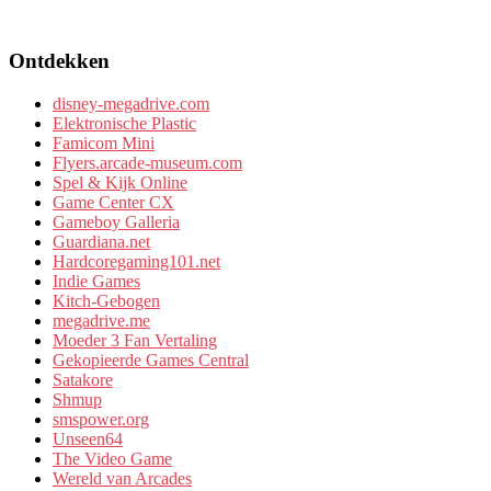
Ontdekken
disney-megadrive.com
Elektronische Plastic
Famicom Mini
Flyers.arcade-museum.com
Spel & Kijk Online
Game Center CX
Gameboy Galleria
Guardiana.net
Hardcoregaming101.net
Indie Games
Kitch-Gebogen
megadrive.me
Moeder 3 Fan Vertaling
Gekopieerde Games Central
Satakore
Shmup
smspower.org
Unseen64
The Video Game
Wereld van Arcades