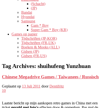
(Schacht)
(JP)
Bandai
Hyundai
Samsung
Gam * Boy
Super Gam * Boy (KR)
Games op papier
Tijdschriften (JP-KOR)
Tijdschriften (FR-UK)
Boeken & Mooks (ALL)
Gidsen (JP)
Gidsen (FR-US)
Tag Archives:
shuihufeng Yunzhuan
Chinese Megadrive Games / Taiwanees / Russisch
Geplaatst op
13 Juli 2011
door
Dentifritz
10
Laatste bericht op mijn aankopen retro games in China met een
ticket
gevuld met foto's
effecten doos & opmerken. Pas mal de