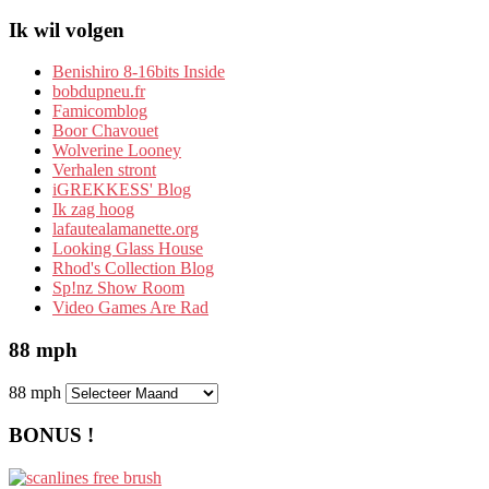
Ik wil volgen
Benishiro 8-16bits Inside
bobdupneu.fr
Famicomblog
Boor Chavouet
Wolverine Looney
Verhalen stront
iGREKKESS' Blog
Ik zag hoog
lafautealamanette.org
Looking Glass House
Rhod's Collection Blog
Sp!nz Show Room
Video Games Are Rad
88 mph
88 mph
BONUS !