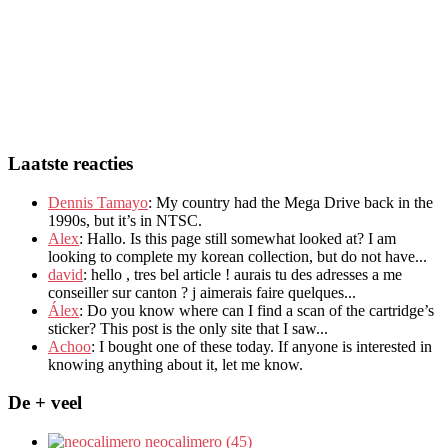
Laatste reacties
Dennis Tamayo
:
My country had the Mega Drive back in the
1990s
,
but it’s in NTSC
.
Alex
: Hallo.
Is this page still somewhat looked at
?
I am
looking to complete my korean collection
,
but do not have..
.
david
:
hello
,
tres bel article
!
aurais tu des adresses a me
conseiller sur canton
?
j aimerais faire quelques..
.
Álex
: Do you know where can I find a scan of the cartridge’s
sticker? This post is the only site that I saw...
Achoo
: I bought one of these today. If anyone is interested in
knowing anything about it, let me know.
De + veel
neocalimero (45)