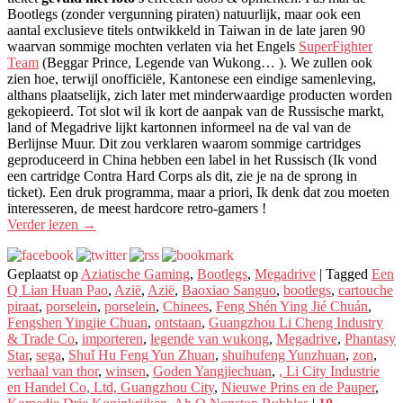
Bootlegs (zonder vergunning piraten) natuurlijk, maar ook een
aantal exclusieve titels ontwikkeld in Taiwan in de late jaren 90
waarvan sommige mochten verlaten via het Engels
SuperFighter
Team
(Beggar Prince, Legende van Wukong… ). We zullen ook
zien hoe, terwijl onofficiële, Kantonese een eindige samenleving,
althans plaatselijk, zich later met minderwaardige producten worden
gekopieerd. Tot slot wil ik kort de aanpak van de Russische markt,
land of Megadrive lijkt kartonnen informeel na de val van de
Berlijnse Muur. Dit zou verklaren waarom sommige cartridges
geproduceerd in China hebben een label in het Russisch (Ik vond
een cartridge Contra Hard Corps als dit, zie je na de sprong in
ticket). Een druk programma, maar a priori, Ik denk dat zou moeten
interesseren, de meest hardcore retro-gamers !
Verder lezen
→
Geplaatst op
Aziatische Gaming
,
Bootlegs
,
Megadrive
|
Tagged
Een
Q Lian Huan Pao
,
Azië
,
Azië
,
Baoxiao Sanguo
,
bootlegs
,
cartouche
piraat
,
porselein
,
porselein
,
Chinees
,
Feng Shén Ying Jié Chuán
,
Fengshen Yingjie Chuan
,
ontstaan
,
Guangzhou Li Cheng Industry
& Trade Co
,
importeren
,
legende van wukong
,
Megadrive
,
Phantasy
Star
,
sega
,
Shuǐ Hu Feng Yun Zhuan
,
shuihufeng Yunzhuan
,
zon
,
verhaal van thor
,
winsen
,
Goden Yangjiechuan
,
, Li City Industrie
en Handel Co, Ltd, Guangzhou City
,
Nieuwe Prins en de Pauper
,