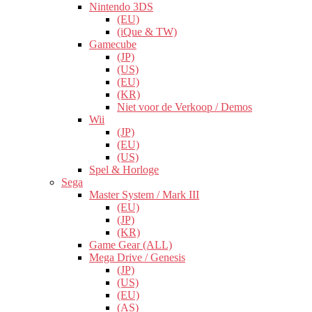
Nintendo 3DS
(EU)
(iQue & TW)
Gamecube
(JP)
(US)
(EU)
(KR)
Niet voor de Verkoop / Demos
Wii
(JP)
(EU)
(US)
Spel & Horloge
Sega
Master System / Mark III
(EU)
(JP)
(KR)
Game Gear (ALL)
Mega Drive / Genesis
(JP)
(US)
(EU)
(AS)