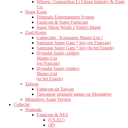
Winsen / Guangzhou Li Cheng Industry & Trade
Co.
Hong Kong
Nintendo Entertainment System
Famicom & Super Famicom
Super Mario World 2 Yoshi's Island
Zuid-Korea
Gamecube : Koreaanse Master-List !
Samsung Super Gam * boy (en Français)
Samsung Super Gam * boy (in het Engels)
Hyundai Super comboy
Master-List
(en Français)
Hyundai Super comboy
Master-List
(in het Engels)
Taiwan
Famicom uit Taiwan
Taiwanese originele games op Megadrive
Megadrive Asian Version
Collectie
Nintendo
Famicom & NES
(VS-EU)
(JP)