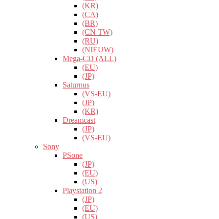
(KR)
(CA)
(BR)
(CN TW)
(RU)
(NIEUW)
Mega-CD (ALL)
(EU)
(JP)
Saturnus
(VS-EU)
(JP)
(KR)
Dreamcast
(JP)
(VS-EU)
Sony
PSone
(JP)
(EU)
(US)
Playstation 2
(JP)
(EU)
(US)