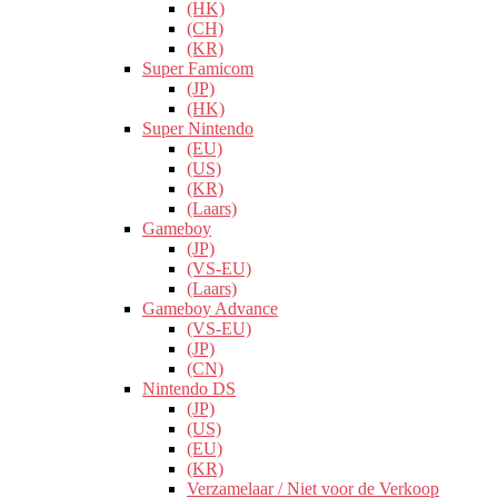
(HK)
(CH)
(KR)
Super Famicom
(JP)
(HK)
Super Nintendo
(EU)
(US)
(KR)
(Laars)
Gameboy
(JP)
(VS-EU)
(Laars)
Gameboy Advance
(VS-EU)
(JP)
(CN)
Nintendo DS
(JP)
(US)
(EU)
(KR)
Verzamelaar / Niet voor de Verkoop