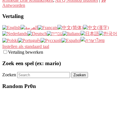
Komedie Drie Koninkrijken
,
Ah Q Nonstop Bubbles
|
10
Antwoorden
Vertaling
Instellen als standaard taal
Vertaling bewerken
Zoek een spel (ex: mario)
Zoeken
Random Pr0n