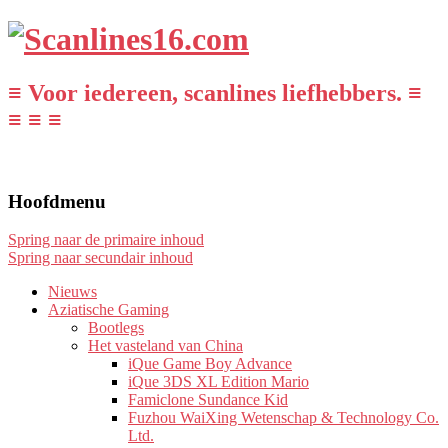
≡ Voor iedereen, scanlines liefhebbers. ≡
≡ ≡ ≡
Hoofdmenu
Spring naar de primaire inhoud
Spring naar secundair inhoud
Nieuws
Aziatische Gaming
Bootlegs
Het vasteland van China
iQue Game Boy Advance
iQue 3DS XL Edition Mario
Famiclone Sundance Kid
Fuzhou WaiXing Wetenschap & Technology Co.
Ltd.