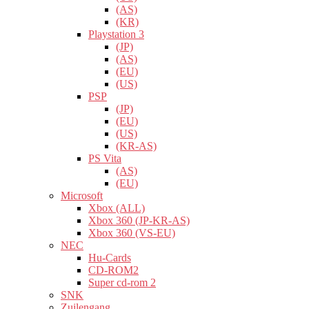
(AS)
(KR)
Playstation 3
(JP)
(AS)
(EU)
(US)
PSP
(JP)
(EU)
(US)
(KR-AS)
PS Vita
(AS)
(EU)
Microsoft
Xbox (ALL)
Xbox 360 (JP-KR-AS)
Xbox 360 (VS-EU)
NEC
Hu-Cards
CD-ROM2
Super cd-rom 2
SNK
Zuilengang