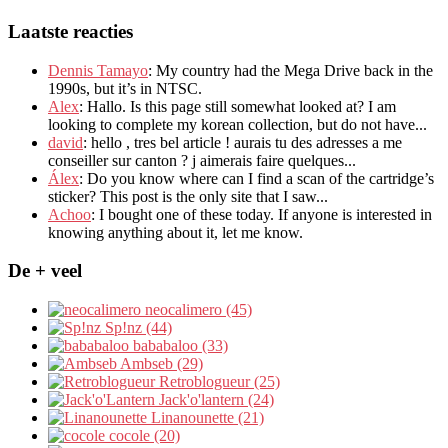
Laatste reacties
Dennis Tamayo
:
My country had the Mega Drive back in the
1990s
,
but it’s in NTSC
.
Alex
: Hallo.
Is this page still somewhat looked at
?
I am
looking to complete my korean collection
,
but do not have..
.
david
:
hello
,
tres bel article
!
aurais tu des adresses a me
conseiller sur canton
?
j aimerais faire quelques..
.
Álex
: Do you know where can I find a scan of the cartridge’s
sticker? This post is the only site that I saw...
Achoo
: I bought one of these today. If anyone is interested in
knowing anything about it, let me know.
De + veel
neocalimero (45)
Sp!nz (44)
bababaloo (33)
Ambseb (29)
Retroblogueur (25)
Jack'o'lantern (24)
Linanounette (21)
cocole (20)