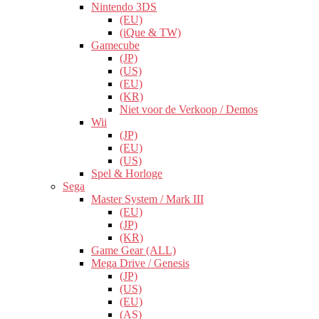
Nintendo 3DS
(EU)
(iQue & TW)
Gamecube
(JP)
(US)
(EU)
(KR)
Niet voor de Verkoop / Demos
Wii
(JP)
(EU)
(US)
Spel & Horloge
Sega
Master System / Mark III
(EU)
(JP)
(KR)
Game Gear (ALL)
Mega Drive / Genesis
(JP)
(US)
(EU)
(AS)