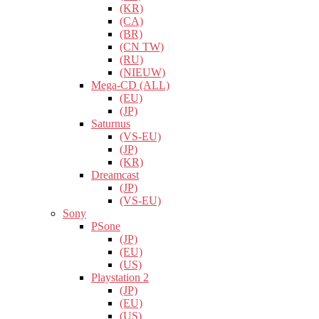
(KR)
(CA)
(BR)
(CN TW)
(RU)
(NIEUW)
Mega-CD (ALL)
(EU)
(JP)
Saturnus
(VS-EU)
(JP)
(KR)
Dreamcast
(JP)
(VS-EU)
Sony
PSone
(JP)
(EU)
(US)
Playstation 2
(JP)
(EU)
(US)