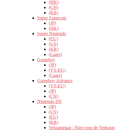
(HK)
(CH)
(KR)
Super Famicom
(JP)
(HK)
Super Nintendo
(EU)
(US)
(KR)
(Laars)
Gameboy
(JP)
(VS-EU)
(Laars)
Gameboy Advance
(VS-EU)
(JP)
(CN)
Nintendo DS
(JP)
(US)
(EU)
(KR)
Verzamelaar / Niet voor de Verkoop