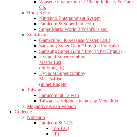
Winsen / Guangzhou Li Cheng Industry & Trade
Co.
Hong Kong
Nintendo Entertainment System
Famicom & Super Famicom
Super Mario World 2 Yoshi's Island
Zuid-Korea
Gamecube : Koreaanse Master-List !
Samsung Super Gam * boy (en Français)
Samsung Super Gam * boy (in het Engels)
Hyundai Super comboy
Master-List
(en Français)
Hyundai Super comboy
Master-List
(in het Engels)
Taiwan
Famicom uit Taiwan
Taiwanese originele games op Megadrive
Megadrive Asian Version
Collectie
Nintendo
Famicom & NES
(VS-EU)
(JP)