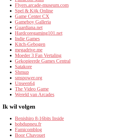
Flyers.arcade-museum.com
Spel & Kijk Online
Game Center CX
Gameboy Galleria
Guardiana.net
Hardcoregaming101.net
Indie Games
Kitch-Gebogen
megadrive.me
Moeder 3 Fan Vertaling
Gekopieerde Games Central
Satakore
Shmup
smspower.org
Unseen64
The Video Game
Wereld van Arcades
Ik wil volgen
Benishiro 8-16bits Inside
bobdupneu.fr
Famicomblog
Boor Chavouet