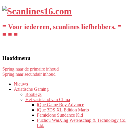
≡ Voor iedereen, scanlines liefhebbers. ≡
≡ ≡ ≡
Hoofdmenu
Spring naar de primaire inhoud
Spring naar secundair inhoud
Nieuws
Aziatische Gaming
Bootlegs
Het vasteland van China
iQue Game Boy Advance
iQue 3DS XL Edition Mario
Famiclone Sundance Kid
Fuzhou WaiXing Wetenschap & Technology Co.
Ltd.