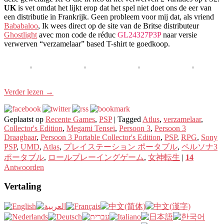
UK
is vet omdat het lijkt erop dat het spel niet doet ons de eer van
een distributie in Frankrijk. Geen probleem voor mij dat, als vriend
Bababaloo
, Ik wees direct op de site van de Britse distributeur
Ghostlight
avec mon code de réduc
GL24327P3P
naar versie
verwerven “verzamelaar” based T-shirt te goedkoop.
Verder lezen
→
Geplaatst op
Recente Games
,
PSP
|
Tagged
Atlus
,
verzamelaar
,
Collector's Edition
,
Megami Tensei
,
Persoon 3
,
Persoon 3
Draagbaar
,
Persoon 3 Portable Collector's Edition
,
PSP
,
RPG
,
Sony
PSP
,
UMD
,
Atlas
,
プレイステーション ポータブル
,
ペルソナ3
ポータブル
,
ロールプレーイングゲーム
,
女神転生
|
14
Antwoorden
Vertaling