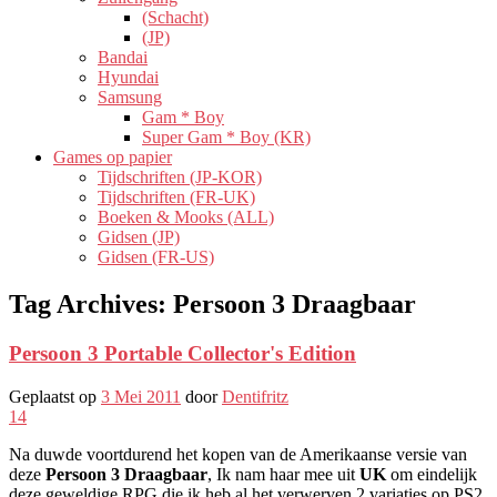
(Schacht)
(JP)
Bandai
Hyundai
Samsung
Gam * Boy
Super Gam * Boy (KR)
Games op papier
Tijdschriften (JP-KOR)
Tijdschriften (FR-UK)
Boeken & Mooks (ALL)
Gidsen (JP)
Gidsen (FR-US)
Tag Archives:
Persoon 3 Draagbaar
Persoon 3 Portable Collector's Edition
Geplaatst op
3 Mei 2011
door
Dentifritz
14
Na duwde voortdurend het kopen van de Amerikaanse versie van
deze
Persoon 3 Draagbaar
, Ik nam haar mee uit
UK
om eindelijk
deze geweldige RPG die ik heb al het verwerven 2 variaties op PS2.