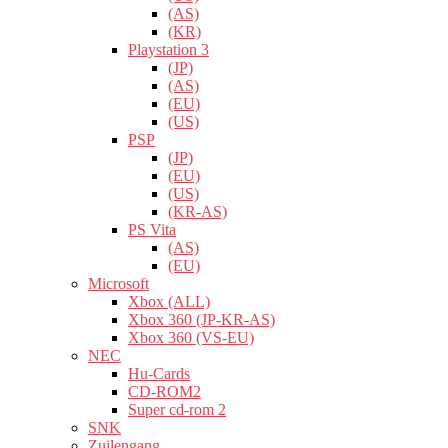
(AS)
(KR)
Playstation 3
(JP)
(AS)
(EU)
(US)
PSP
(JP)
(EU)
(US)
(KR-AS)
PS Vita
(AS)
(EU)
Microsoft
Xbox (ALL)
Xbox 360 (JP-KR-AS)
Xbox 360 (VS-EU)
NEC
Hu-Cards
CD-ROM2
Super cd-rom 2
SNK
Zuilengang