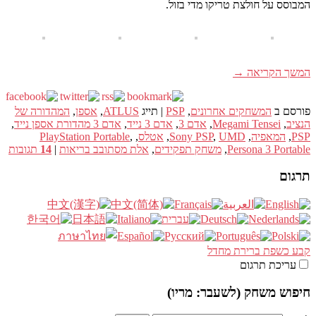
המבוסס על חולצת טריקו מדי בזול.
המשך הקריאה
→
פורסם ב
המשחקים אחרונים
,
PSP
|
תייג
ATLUS
,
אספן
,
המהדורה של
הנציב
,
Megami Tensei
,
אדם 3
,
אדם 3 נייד
,
אדם 3 מהדורת אספן נייד
,
PSP
,
המאפיה
,
UMD
,
Sony PSP
,
אטלס
,
,
PlayStation Portable
Persona 3 Portable
,
משחק תפקידים
,
אלת מסתובב בריאות
|
14
תגובות
תרגום
קבע כשפת ברירת מחדל
עריכת תרגום
חיפוש משחק (לשעבר: מריו)