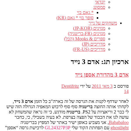
יונדאי
סמסונג
* גאם בוי
סופר בוי * גאם (KR)
משחקים על נייר
מגזינים (JP-KOR)
מגזינים (FR-בריטניה)
ספרים & Mooks (הכל)
מדריכים (JP)
מדריכים (FR-US)
ארכיון תג:
אדם 3 נייד
אדם 3 מהדורת אספן נייד
פורסם ב
3 מאי 2011
על ידי
Dentifritz
14
לאחר שדחף לקנות את הגרסה של זה בארה"ב כל הזמן
אדם 3 נייד
,
לקחתי אותה החוצה
בריטניה
סוף סוף לרכוש המאפיה הגדולה הזה שיש
לי כבר 2 וריאציות על PS2.
בריטניה
מודגש, כי זה נראה שהמשחק לא
עושה לנו את הכבוד של הפצה בצרפת. לא בעיה בשבילי, כי, כחבר
Bababaloo
, אני מצביע באופן ישיר באתר של המפיץ בבריטניה
ghostlight
עם הפחתת הקוד שלי
GL24327P3P
לרכישת גרסה “אספן”