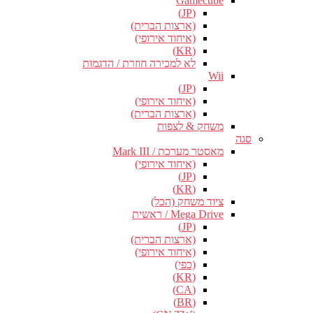
Gamecube
(JP)
(ארצות הברית)
(איחוד אירופי)
(KR)
לא למכירה חוזרת / הדגמות
Wii
(JP)
(איחוד אירופי)
(ארצות הברית)
משחק & לצפות
סגה
מאסטר מערכת / Mark III
(איחוד אירופי)
(JP)
(KR)
ציוד משחק (הכל)
Mega Drive / ראשית
(JP)
(ארצות הברית)
(איחוד אירופי)
(כפי)
(KR)
(CA)
(BR)