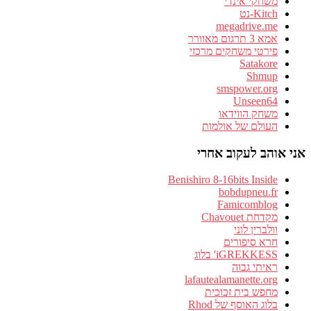
משחקי אינדי
Kitch-נט
megadrive.me
אמא 3 תרגום מאוורר
פירטי משחקים מרכזי
Satakore
Shmup
smspower.org
Unseen64
משחק הווידאו
העולם של אולמות
אני אוהב לעקוב אחרי
Benishiro 8-16bits Inside
bobdupneu.fr
Famicomblog
מקדחת Chavouet
וולברין לוני
חרא סיפורים
iGREKKESS' בלוג
ראיתי גבוה
lafautealamanette.org
מחפש בית זכוכית
בלוג האוסף של Rhod