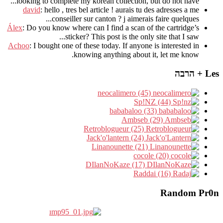
.
looking to complete my korean collection
,
but do not have..
david
:
hello
,
tres bel article
!
aurais tu des adresses a me
.
conseiller sur canton
?
j aimerais faire quelques..
Álex
: Do you know where can I find a scan of the cartridge’s
sticker? This post is the only site that I saw...
Achoo
: I bought one of these today. If anyone is interested in
knowing anything about it, let me know.
Les + הרבה
neocalimero (45)
Sp!NZ (44)
bababaloo (33)
Ambseb (29)
Retroblogueur (25)
Jack'o'lantern (24)
Linanounette (21)
cocole (20)
DIlanNoKaze (17)
Raddai (16)
Random Pr0n