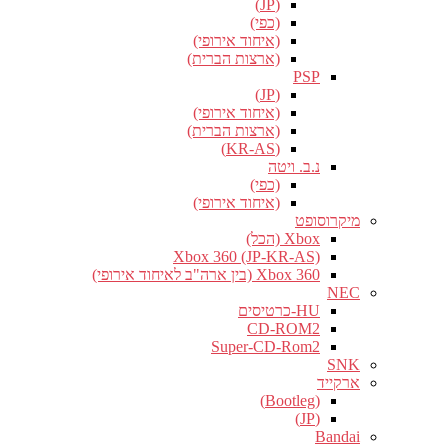
(JP)
(כפי)
(איחוד אירופי)
(ארצות הברית)
PSP
(JP)
(איחוד אירופי)
(ארצות הברית)
(KR-AS)
נ.ב. ויטה
(כפי)
(איחוד אירופי)
מיקרוסופט
Xbox (הכל)
Xbox 360 (JP-KR-AS)
Xbox 360 (בין ארה"ב לאיחוד אירופי)
NEC
HU-כרטיסים
CD-ROM2
Super-CD-Rom2
SNK
ארקייד
(Bootleg)
(JP)
Bandai