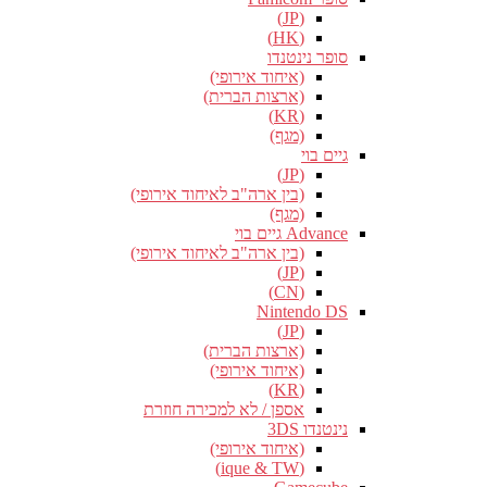
(JP)
(HK)
סופר נינטנדו
(איחוד אירופי)
(ארצות הברית)
(KR)
(מגף)
גיים בוי
(JP)
(בין ארה"ב לאיחוד אירופי)
(מגף)
Advance גיים בוי
(בין ארה"ב לאיחוד אירופי)
(JP)
(CN)
Nintendo DS
(JP)
(ארצות הברית)
(איחוד אירופי)
(KR)
אספן / לא למכירה חוזרת
נינטנדו 3DS
(איחוד אירופי)
(ique & TW)