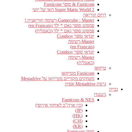
Famicom & סופר Famicom
Super Mario World 2 האי של יושי
דרום קוריאה
Gamecube : Master-רשימה קוריאנית !
סמסונג סופר גאם * ילד (en Français)
סמסונג סופר גאם * ילד (באנגלית)
יונדאי סופר Comboy
Master-רשימה
(en Français)
יונדאי סופר Comboy
Master-רשימה
(באנגלית)
טייוואן
Famicom מטייוואן
משחקים מקוריים מטייוואן על Megadrive
גרסת Megadrive אסיה
גבייה
נינטנדו
Famicom & NES
(בין ארה"ב לאיחוד אירופי)
(JP)
(HK)
(CH)
(KR)
סופר Famicom