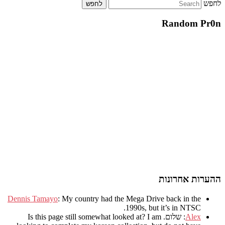
לחפש
Random Pr0n
ההערות אחרונות
Dennis Tamayo
:
My country had the Mega Drive back in the
.
1990s
,
but it’s in NTSC
Alex
: שלום.
I am
?
Is this page still somewhat looked at