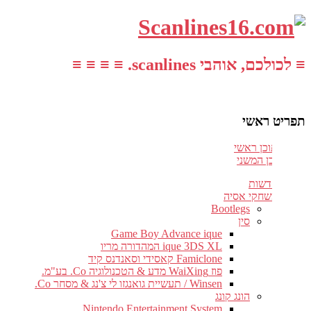
≡ לכולכם, אוהבי scanlines. ≡ ≡ ≡ ≡
תפריט ראשי
עבור לתוכן ראשי
דלג לתוכן המשני
חדשות
משחקי אסיה
Bootlegs
סין
Game Boy Advance ique
ique 3DS XL המהדורה מריו
Famiclone קאסידי וסאנדנס קיד
פוז WaiXing מדע & הטכנולוגיה Co. בע"מ.
Winsen / תעשיית גואנגזו לי צ'נג & מסחר Co.
הונג קונג
Nintendo Entertainment System