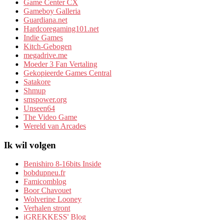
Game Center CX
Gameboy Galleria
Guardiana.net
Hardcoregaming101.net
Indie Games
Kitch-Gebogen
megadrive.me
Moeder 3 Fan Vertaling
Gekopieerde Games Central
Satakore
Shmup
smspower.org
Unseen64
The Video Game
Wereld van Arcades
Ik wil volgen
Benishiro 8-16bits Inside
bobdupneu.fr
Famicomblog
Boor Chavouet
Wolverine Looney
Verhalen stront
iGREKKESS' Blog