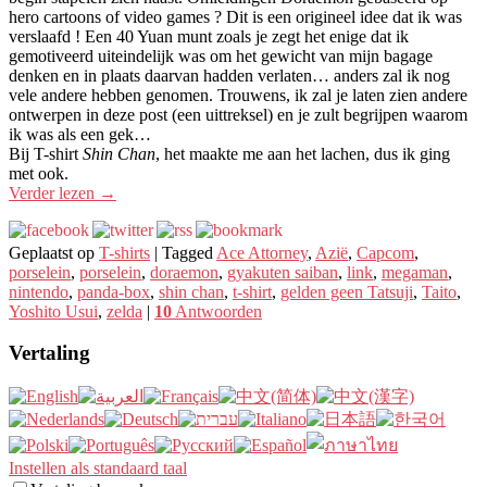
hero cartoons of video games ? Dit is een origineel idee dat ik was
verslaafd ! Een 40 Yuan munt zoals je zegt het enige dat ik
gemotiveerd uiteindelijk was om het gewicht van mijn bagage
denken en in plaats daarvan hadden verlaten… anders zal ik nog
vele andere hebben genomen. Trouwens, ik zal je laten zien andere
ontwerpen in deze post (een uittreksel) en je zult begrijpen waarom
ik was als een gek…
Bij T-shirt
Shin Chan
, het maakte me aan het lachen, dus ik ging
met ook.
Verder lezen
→
Geplaatst op
T-shirts
|
Tagged
Ace Attorney
,
Azië
,
Capcom
,
porselein
,
porselein
,
doraemon
,
gyakuten saiban
,
link
,
megaman
,
nintendo
,
panda-box
,
shin chan
,
t-shirt
,
gelden geen Tatsuji
,
Taito
,
Yoshito Usui
,
zelda
|
10
Antwoorden
Vertaling
Instellen als standaard taal