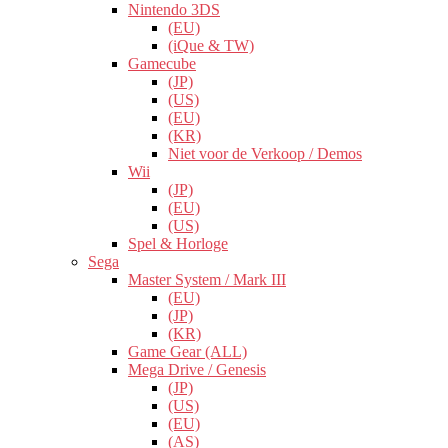
Nintendo 3DS
(EU)
(iQue & TW)
Gamecube
(JP)
(US)
(EU)
(KR)
Niet voor de Verkoop / Demos
Wii
(JP)
(EU)
(US)
Spel & Horloge
Sega
Master System / Mark III
(EU)
(JP)
(KR)
Game Gear (ALL)
Mega Drive / Genesis
(JP)
(US)
(EU)
(AS)