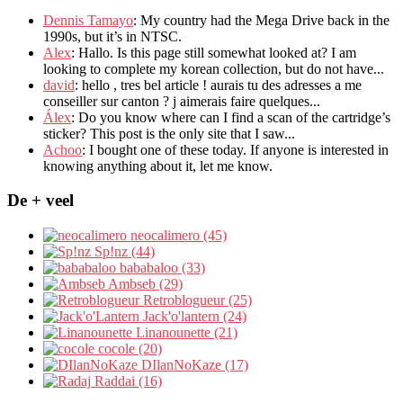
Dennis Tamayo
:
My country had the Mega Drive back in the
1990s
,
but it’s in NTSC
.
Alex
: Hallo.
Is this page still somewhat looked at
?
I am
looking to complete my korean collection
,
but do not have..
.
david
:
hello
,
tres bel article
!
aurais tu des adresses a me
conseiller sur canton
?
j aimerais faire quelques..
.
Álex
: Do you know where can I find a scan of the cartridge’s
sticker? This post is the only site that I saw...
Achoo
: I bought one of these today. If anyone is interested in
knowing anything about it, let me know.
De + veel
neocalimero (45)
Sp!nz (44)
bababaloo (33)
Ambseb (29)
Retroblogueur (25)
Jack'o'lantern (24)
Linanounette (21)
cocole (20)
DIlanNoKaze (17)
Raddai (16)