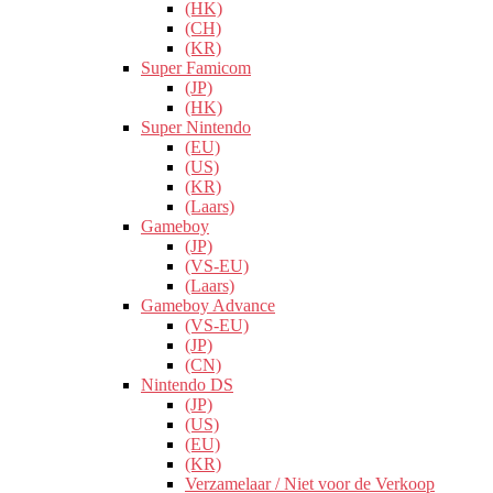
(HK)
(CH)
(KR)
Super Famicom
(JP)
(HK)
Super Nintendo
(EU)
(US)
(KR)
(Laars)
Gameboy
(JP)
(VS-EU)
(Laars)
Gameboy Advance
(VS-EU)
(JP)
(CN)
Nintendo DS
(JP)
(US)
(EU)
(KR)
Verzamelaar / Niet voor de Verkoop