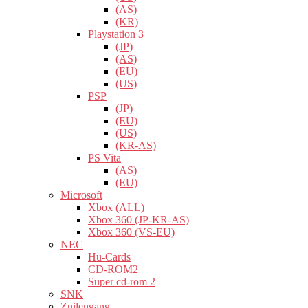
(AS)
(KR)
Playstation 3
(JP)
(AS)
(EU)
(US)
PSP
(JP)
(EU)
(US)
(KR-AS)
PS Vita
(AS)
(EU)
Microsoft
Xbox (ALL)
Xbox 360 (JP-KR-AS)
Xbox 360 (VS-EU)
NEC
Hu-Cards
CD-ROM2
Super cd-rom 2
SNK
Zuilengang