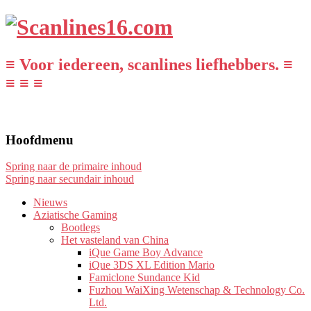
≡ Voor iedereen, scanlines liefhebbers. ≡
≡ ≡ ≡
Hoofdmenu
Spring naar de primaire inhoud
Spring naar secundair inhoud
Nieuws
Aziatische Gaming
Bootlegs
Het vasteland van China
iQue Game Boy Advance
iQue 3DS XL Edition Mario
Famiclone Sundance Kid
Fuzhou WaiXing Wetenschap & Technology Co.
Ltd.