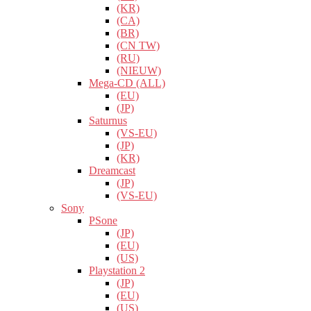
(KR)
(CA)
(BR)
(CN TW)
(RU)
(NIEUW)
Mega-CD (ALL)
(EU)
(JP)
Saturnus
(VS-EU)
(JP)
(KR)
Dreamcast
(JP)
(VS-EU)
Sony
PSone
(JP)
(EU)
(US)
Playstation 2
(JP)
(EU)
(US)