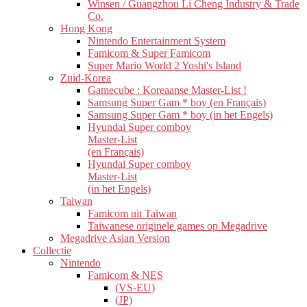
Winsen / Guangzhou Li Cheng Industry & Trade
Co.
Hong Kong
Nintendo Entertainment System
Famicom & Super Famicom
Super Mario World 2 Yoshi's Island
Zuid-Korea
Gamecube : Koreaanse Master-List !
Samsung Super Gam * boy (en Français)
Samsung Super Gam * boy (in het Engels)
Hyundai Super comboy
Master-List
(en Français)
Hyundai Super comboy
Master-List
(in het Engels)
Taiwan
Famicom uit Taiwan
Taiwanese originele games op Megadrive
Megadrive Asian Version
Collectie
Nintendo
Famicom & NES
(VS-EU)
(JP)