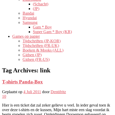
(Schacht)
(JP)
Bandai
Hyundai
Samsung
Gam * Boy
Super Gam * Boy (KR)
Games op papier
Tijdschriften (JP-KOR)
Tijdschriften (FR-UK)
Boeken & Mooks (ALL)
Gidsen (JP)
Gidsen (FR-US)
Tag Archives:
link
T-shirts Panda-Box
Geplaatst op
4 Juli 2011
door
Dentifritz
10
Hier is een ticket dat zal zeker gelieve u veel. In ieder geval toen ik
over deze t-shirts en de kussen, Mijn hart miste een slag voordat ik
begin stapelen zich naast. Omleidingen Doraemon gebaseerd op