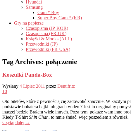
Hyundai
Samsung
Gam * Boy
Super Boy Gam * (KR)
Gry na papierze
Czasopisma (JP-KOR)
Czasopisma (FR-UK)
Książki & Mooks (ALL)
Przewodniki (JP)
Przewodniki (FR-USA)
Tag Archives:
połączenie
Koszulki Panda-Box
Wysłany
4 Lipiec 2011
przez
Dentifritz
10
Oto biletów, które z pewnością cię zadowolić znacznie. W każdym p
podstawie bohatera bajki lub grach wideo ? Jest to oryginalny pomysł
inaczej będzie Brałem wiele innych. Poza tym, pokażę wam inne pro
Kiedy T-Shirt
Shin Chan
, to mnie śmiać, więc poszedłem z również.
Czytaj dalej
→