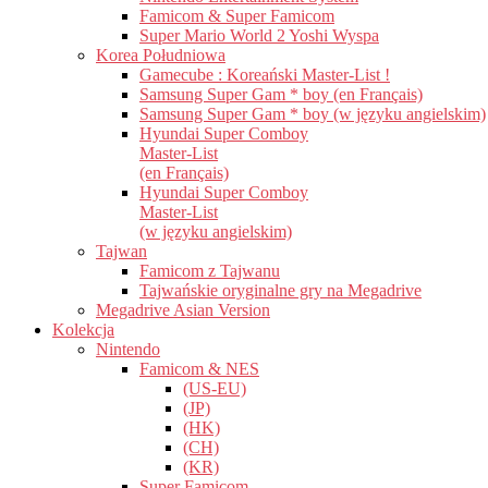
Famicom & Super Famicom
Super Mario World 2 Yoshi Wyspa
Korea Południowa
Gamecube : Koreański Master-List !
Samsung Super Gam * boy (en Français)
Samsung Super Gam * boy (w języku angielskim)
Hyundai Super Comboy
Master-List
(en Français)
Hyundai Super Comboy
Master-List
(w języku angielskim)
Tajwan
Famicom z Tajwanu
Tajwańskie oryginalne gry na Megadrive
Megadrive Asian Version
Kolekcja
Nintendo
Famicom & NES
(US-EU)
(JP)
(HK)
(CH)
(KR)
Super Famicom