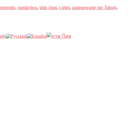
nintendo
,
panda-box
,
shin chan
,
t-shirt
,
zastosowanie nie Tatsuji
,