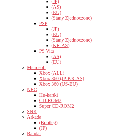
(JP)
(AS)
(EU)
(Stany Zjednoczone)
PSP
(JP)
(EU)
(Stany Zjednoczone)
(KR-AS)
PS Vita
(AS)
(EU)
Microsoft
Xbox (ALL)
Xbox 360 (JP-KR-AS)
Xbox 360 (US-EU)
NEC
Hu-kartki
CD-ROM2
Super CD-ROM2
SNK
Arkada
(Bootleg)
(JP)
Bandai