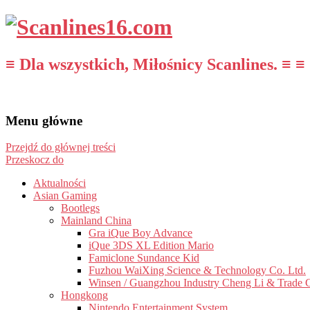
≡ Dla wszystkich, Miłośnicy Scanlines. ≡ ≡
Menu główne
Przejdź do głównej treści
Przeskocz do
Aktualności
Asian Gaming
Bootlegs
Mainland China
Gra iQue Boy Advance
iQue 3DS XL Edition Mario
Famiclone Sundance Kid
Fuzhou WaiXing Science & Technology Co. Ltd.
Winsen / Guangzhou Industry Cheng Li & Trade 
Hongkong
Nintendo Entertainment System