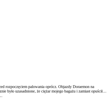
 przed rozpoczęciem palowania oprócz. Objazdy Doraemon na
nie było uzasadnione, że ciężar mojego bagażu i zamiast opuścił…
y…