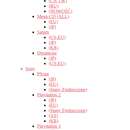
(CN TW)
(RU)
(NOWOŚĆ)
Mega-CD (ALL)
(EU)
(JP)
Saturn
(US-EU)
(JP)
(KR)
Dreamcast
(JP)
(US-EU)
Sony
PSone
(JP)
(EU)
(Stany Zjednoczone)
Playstation 2
(JP)
(EU)
(Stany Zjednoczone)
(AS)
(KR)
Playstation 3