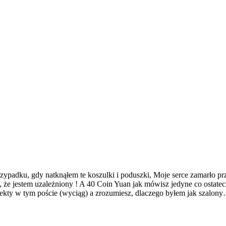
rzypadku, gdy natknąłem te koszulki i poduszki, Moje serce zamarło
, że jestem uzależniony !
A
40 Coin Yuan jak mówisz jedyne co ostatecz
jekty w tym poście (wyciąg) a zrozumiesz, dlaczego byłem jak szalon