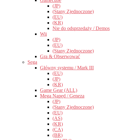
Gamecube
(JP)
(Stany Zjednoczone)
(EU)
(KR)
Nie do odsprzedaży / Demos
Wii
(JP)
(EU)
(Stany Zjednoczone)
Gra & Obserwować
Sega
Główny systemu / Mark III
(EU)
(JP)
(KR)
Game Gear (ALL)
Mega Napęd / Geneza
(JP)
(Stany Zjednoczone)
(EU)
(AS)
(KR)
(CA)
(BR)