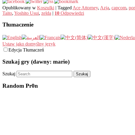
Opublikowany w
Koszulki
|
Tagged
Ace Attorney
,
Azja
,
capcom
,
por
Taito
,
Yoshito Usui
,
zelda
|
10
Odpowiedzi
Tłumaczenie
Ustaw jako domyślny język
Edycja Tłumaczeń
Szukaj gry (dawny: mario)
Szukaj
Random Pr0n