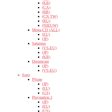
(KR)
(CA)
(BR)
(CN TW)
(RU)
(NIEUW)
Mega-CD (ALL)
(EU)
(JP)
Saturnus
(VS-EU)
(JP)
(KR)
Dreamcast
(JP)
(VS-EU)
Sony
PSone
(JP)
(EU)
(US)
Playstation 2
(JP)
(EU)
(US)