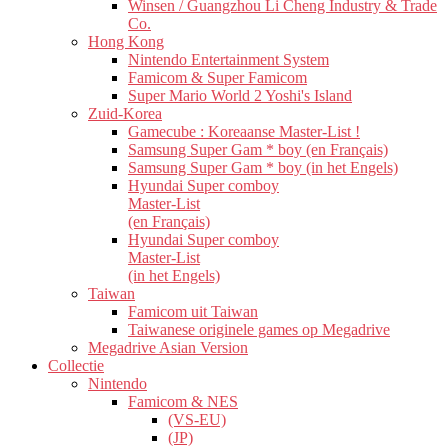
Winsen / Guangzhou Li Cheng Industry & Trade
Co.
Hong Kong
Nintendo Entertainment System
Famicom & Super Famicom
Super Mario World 2 Yoshi's Island
Zuid-Korea
Gamecube : Koreaanse Master-List !
Samsung Super Gam * boy (en Français)
Samsung Super Gam * boy (in het Engels)
Hyundai Super comboy
Master-List
(en Français)
Hyundai Super comboy
Master-List
(in het Engels)
Taiwan
Famicom uit Taiwan
Taiwanese originele games op Megadrive
Megadrive Asian Version
Collectie
Nintendo
Famicom & NES
(VS-EU)
(JP)