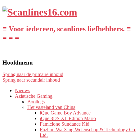
≡ Voor iedereen, scanlines liefhebbers. ≡
≡ ≡ ≡
Hoofdmenu
Spring naar de primaire inhoud
Spring naar secundair inhoud
Nieuws
Aziatische Gaming
Bootlegs
Het vasteland van China
iQue Game Boy Advance
iQue 3DS XL Edition Mario
Famiclone Sundance Kid
Fuzhou WaiXing Wetenschap & Technology Co.
Ltd.