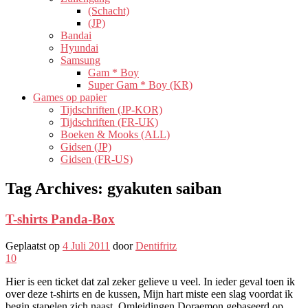
(Schacht)
(JP)
Bandai
Hyundai
Samsung
Gam * Boy
Super Gam * Boy (KR)
Games op papier
Tijdschriften (JP-KOR)
Tijdschriften (FR-UK)
Boeken & Mooks (ALL)
Gidsen (JP)
Gidsen (FR-US)
Tag Archives:
gyakuten saiban
T-shirts Panda-Box
Geplaatst op
4 Juli 2011
door
Dentifritz
10
Hier is een ticket dat zal zeker gelieve u veel. In ieder geval toen ik
over deze t-shirts en de kussen, Mijn hart miste een slag voordat ik
begin stapelen zich naast. Omleidingen Doraemon gebaseerd op