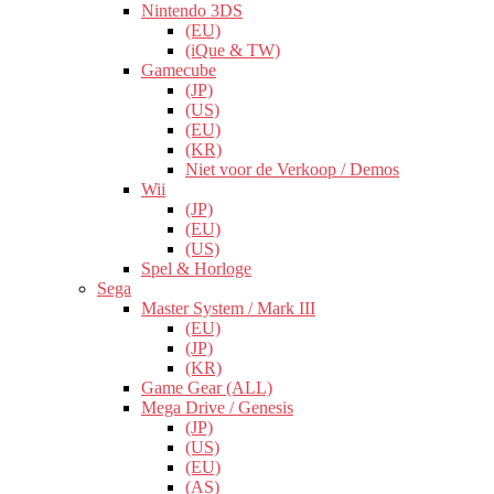
Nintendo 3DS
(EU)
(iQue & TW)
Gamecube
(JP)
(US)
(EU)
(KR)
Niet voor de Verkoop / Demos
Wii
(JP)
(EU)
(US)
Spel & Horloge
Sega
Master System / Mark III
(EU)
(JP)
(KR)
Game Gear (ALL)
Mega Drive / Genesis
(JP)
(US)
(EU)
(AS)