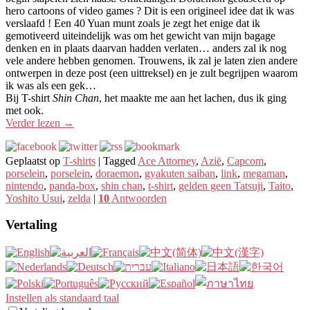
hero cartoons of video games ? Dit is een origineel idee dat ik was
verslaafd ! Een 40 Yuan munt zoals je zegt het enige dat ik
gemotiveerd uiteindelijk was om het gewicht van mijn bagage
denken en in plaats daarvan hadden verlaten… anders zal ik nog
vele andere hebben genomen. Trouwens, ik zal je laten zien andere
ontwerpen in deze post (een uittreksel) en je zult begrijpen waarom
ik was als een gek…
Bij T-shirt
Shin Chan
, het maakte me aan het lachen, dus ik ging
met ook.
Verder lezen
→
Geplaatst op
T-shirts
|
Tagged
Ace Attorney
,
Azië
,
Capcom
,
porselein
,
porselein
,
doraemon
,
gyakuten saiban
,
link
,
megaman
,
nintendo
,
panda-box
,
shin chan
,
t-shirt
,
gelden geen Tatsuji
,
Taito
,
Yoshito Usui
,
zelda
|
10
Antwoorden
Vertaling
Instellen als standaard taal