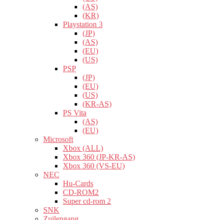
(AS)
(KR)
Playstation 3
(JP)
(AS)
(EU)
(US)
PSP
(JP)
(EU)
(US)
(KR-AS)
PS Vita
(AS)
(EU)
Microsoft
Xbox (ALL)
Xbox 360 (JP-KR-AS)
Xbox 360 (VS-EU)
NEC
Hu-Cards
CD-ROM2
Super cd-rom 2
SNK
Zuilengang