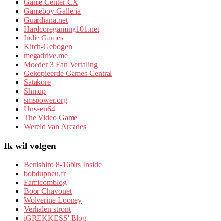
Game Center CX
Gameboy Galleria
Guardiana.net
Hardcoregaming101.net
Indie Games
Kitch-Gebogen
megadrive.me
Moeder 3 Fan Vertaling
Gekopieerde Games Central
Satakore
Shmup
smspower.org
Unseen64
The Video Game
Wereld van Arcades
Ik wil volgen
Benishiro 8-16bits Inside
bobdupneu.fr
Famicomblog
Boor Chavouet
Wolverine Looney
Verhalen stront
iGREKKESS' Blog