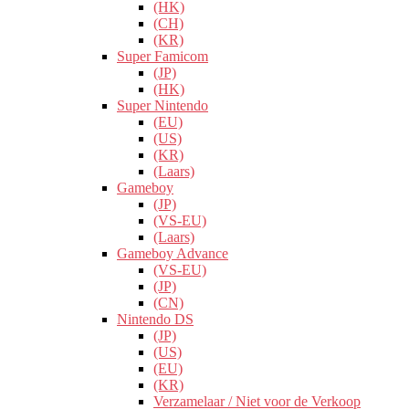
(HK)
(CH)
(KR)
Super Famicom
(JP)
(HK)
Super Nintendo
(EU)
(US)
(KR)
(Laars)
Gameboy
(JP)
(VS-EU)
(Laars)
Gameboy Advance
(VS-EU)
(JP)
(CN)
Nintendo DS
(JP)
(US)
(EU)
(KR)
Verzamelaar / Niet voor de Verkoop