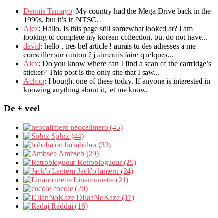
Dennis Tamayo
:
My country had the Mega Drive back in the
1990s
,
but it’s in NTSC
.
Alex
: Hallo.
Is this page still somewhat looked at
?
I am
looking to complete my korean collection
,
but do not have..
.
david
:
hello
,
tres bel article
!
aurais tu des adresses a me
conseiller sur canton
?
j aimerais faire quelques..
.
Álex
: Do you know where can I find a scan of the cartridge’s
sticker? This post is the only site that I saw...
Achoo
: I bought one of these today. If anyone is interested in
knowing anything about it, let me know.
De + veel
neocalimero (45)
Sp!nz (44)
bababaloo (33)
Ambseb (29)
Retroblogueur (25)
Jack'o'lantern (24)
Linanounette (21)
cocole (20)
DIlanNoKaze (17)
Raddai (16)