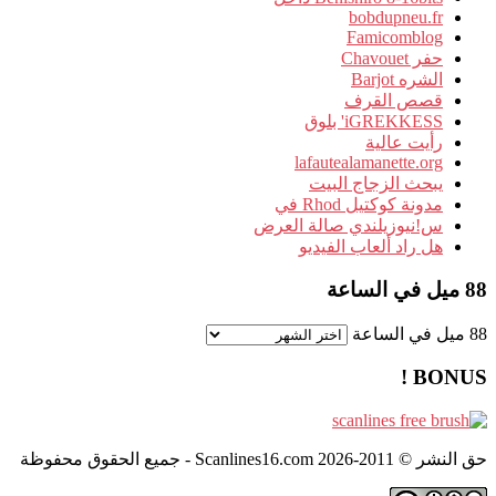
bobdupneu.fr
Famicomblog
حفر Chavouet
الشره Barjot
قصص القرف
iGREKKESS' بلوق
رأيت عالية
lafautealamanette.org
يبحث الزجاج البيت
مدونة كوكتيل Rhod في
س!نيوزيلندي صالة العرض
هل راد ألعاب الفيديو
88 ميل في الساعة
88 ميل في الساعة
BONUS !
حق النشر © 2011-2026 Scanlines16.com - جميع الحقوق محفوظة