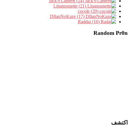
Jack'o'Lantern (24)
Linanounette (21)
cocole (20)
DIlanNoKaze (17)
Raddai (16)
Random Pr0n
اكتشف