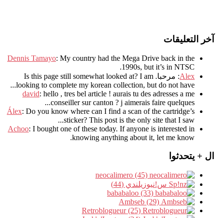
آخر التعليقات
Dennis Tamayo
:
My country had the Mega Drive back in the
.
1990s
,
but it’s in NTSC
Alex
: مرحبا.
I am
?
Is this page still somewhat looked at
.
looking to complete my korean collection
,
but do not have..
david
:
hello
,
tres bel article
!
aurais tu des adresses a me
.
conseiller sur canton
?
j aimerais faire quelques..
Álex
: Do you know where can I find a scan of the cartridge’s
sticker? This post is the only site that I saw...
Achoo
: I bought one of these today. If anyone is interested in
knowing anything about it, let me know.
ال + يتحدثوا
neocalimero (45)
س!نيوزيلندي (44)
bababaloo (33)
Ambseb (29)
Retroblogueur (25)