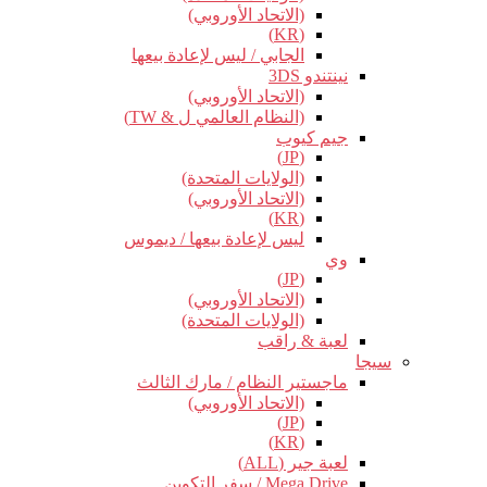
(الاتحاد الأوروبي)
(KR)
الجابي / ليس لإعادة بيعها
نينتندو 3DS
(الاتحاد الأوروبي)
(النظام العالمي ل & TW)
جيم كيوب
(JP)
(الولايات المتحدة)
(الاتحاد الأوروبي)
(KR)
ليس لإعادة بيعها / ديموس
وي
(JP)
(الاتحاد الأوروبي)
(الولايات المتحدة)
لعبة & راقب
سيجا
ماجستير النظام / مارك الثالث
(الاتحاد الأوروبي)
(JP)
(KR)
لعبة جير (ALL)
Mega Drive / سفر التكوين