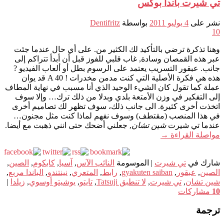
تي شيرت باندا بوكس
نشر على
4 يوليو 2011
بواسطة
Dentifritz
10
وهنا تذكرة ترضي بالتأكيد لك الكثير من. على أي حال عندما جئت
عبر هذه القمصان وسادة, غاب قلبي للفوز قبل أن أبدأ تتراكم إلى
جانب. عبقور التسريب يعتمد على الرسوم بطل أو ألعاب الفيديو ?
هذه هي فكرة الأصلية التي كنت مدمن مخدرات ! A 40 قد يوان
عملة كما تقول كان الشيء الوحيد الذي أنا مسبب في نهاية المطاف
إلى التفكير في وزن الأمتعة بلدي وبدلا من ذلك ترك… وإلا سوف
اتخذت أخرى كثيرة. الى جانب ذلك، سوف تظهر لك تصاميم أخرى
في هذا المنصب (مقتطف) وسوف نفهم لماذا كنت مثل مجنون…
عندما تي شيرت
شين تشان
, جعلني أضحك حتى انني ذهبت مع أيضا.
مواصلة القراءة
→
شارك في
تي شيرت
|
الموسومة
النائب الآس
,
آسيا
,
كابكوم
,
الصين
,
الصين
,
عبقور
,
gyakuten saiban
,
رابط
,
المتعري
,
نينتندو
,
الباندا مربع
,
شين تشان
,
تي شيرت
,
لا تنطبق Tatsuji
,
تايتو
,
يوشيتو أوسوي
,
زيلدا
|
10
مشاركات
ترجمة