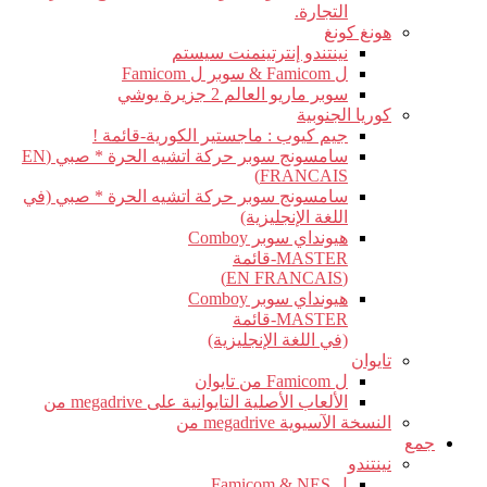
التجارة.
هونغ كونغ
نينتندو إنترتينمنت سيستم
ل Famicom & سوبر ل Famicom
سوبر ماريو العالم 2 جزيرة يوشي
كوريا الجنوبية
جيم كيوب : ماجستير الكورية-قائمة !
سامسونج سوبر حركة اتشيه الحرة * صبي (EN
FRANCAIS)
سامسونج سوبر حركة اتشيه الحرة * صبي (في
اللغة الإنجليزية)
هيونداي سوبر Comboy
MASTER-قائمة
(EN FRANCAIS)
هيونداي سوبر Comboy
MASTER-قائمة
(في اللغة الإنجليزية)
تايوان
ل Famicom من تايوان
الألعاب الأصلية التايوانية على megadrive من
النسخة الآسيوية megadrive من
جمع
نينتندو
ل Famicom & NES