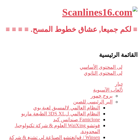
≡ لكم جميعا, عشاق خطوط المسح. ≡ ≡ ≡ ≡
القائمة الرئيسية
تخطي إلى المحتوى الأساسي
تخطي إلى المحتوى الثانوي
أخبار
الألعاب الآسيوية
يروج خمور
البر الرئيسى للصين
النظام العالمي لالمسبق لعبة بوي
النظام العالمي ل3DS XL الطبعة ماريو
Famiclone صندانس كيد
فوتشو WaiXing العلوم & شركة تكنولوجيا.
المحدودة.
Winsen / قوانغتشو الصناعة لى تشنغ & شركة