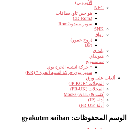
الأوروبي)
NEC
هو جين تاو، بطاقات
CD-Rom2
سوبر ننتندو-Rom2
SNK
رواق
(روج خمور)
(JP)
بانداي
هيونداي
سامسونج
* حركة اتشيه الحرة بوي
سوبر بوي حركة اتشيه الحرة * (KR)
ألعاب على ورق
المجلات (JP-KOR)
المجلات (FR-UK)
كتب & Mooks (ALL)
أدلة (JP)
أدلة (FR-US)
الوسم المحفوظات:
gyakuten saiban