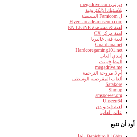
ديزني megadrive.com
بلاستيك الإلكترونية
ل Famicom البسيطة
Flyers.arcade-museum.com
لعبة & مشاهدة EN LIGNE
لعبة مركز CX
لعبة فتى غاليريا
Guardiana.net
Hardcoregaming101.net
إيندي ألعاب
المطبخ-بنت
megadrive.me
أم 3 مروحة الترجمة
ألعاب المقرصنة الوسطى
Satakore
Shmup
smspower.org
Unseen64
لعبة فيديو دن
عالم ألعاب
أود أن تتبع
Benishiro 8-16bits داخل