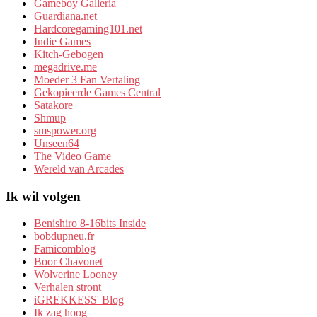
Gameboy Galleria
Guardiana.net
Hardcoregaming101.net
Indie Games
Kitch-Gebogen
megadrive.me
Moeder 3 Fan Vertaling
Gekopieerde Games Central
Satakore
Shmup
smspower.org
Unseen64
The Video Game
Wereld van Arcades
Ik wil volgen
Benishiro 8-16bits Inside
bobdupneu.fr
Famicomblog
Boor Chavouet
Wolverine Looney
Verhalen stront
iGREKKESS' Blog
Ik zag hoog