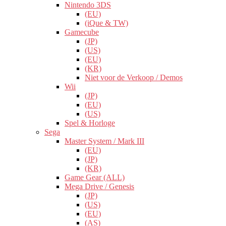
Nintendo 3DS
(EU)
(iQue & TW)
Gamecube
(JP)
(US)
(EU)
(KR)
Niet voor de Verkoop / Demos
Wii
(JP)
(EU)
(US)
Spel & Horloge
Sega
Master System / Mark III
(EU)
(JP)
(KR)
Game Gear (ALL)
Mega Drive / Genesis
(JP)
(US)
(EU)
(AS)