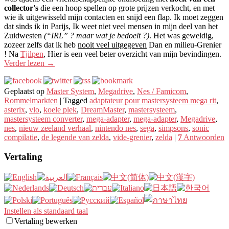
collector's
die een hoop spellen op grote prijzen verkocht, en met
wie ik uitgewisseld mijn contacten en snijd een flap. Ik moet zeggen
dat sinds ik in Parijs, Ik weet niet veel mensen in mijn deel van het
Zuidwesten
(“IRL” ? maar wat je bedoelt ?)
. Het was geweldig,
zozeer zelfs dat ik heb
nooit veel uitgegeven
Dan en milieu-Grenier
! Na
Tjilpen
, Hier is een veel beter overzicht van mijn bevindingen.
Verder lezen
→
Geplaatst op
Master System
,
Megadrive
,
Nes / Famicom
,
Rommelmarkten
|
Tagged
adaptateur pour mastersysteem mega rit
,
asterix
,
vlo
,
koele plek
,
DreamMaster
,
mastersysteem
,
mastersysteem converter
,
mega-adapter
,
mega-adapter
,
Megadrive
,
nes
,
nieuw zeeland verhaal
,
nintendo nes
,
sega
,
simpsons
,
sonic
compilatie
,
de legende van zelda
,
vide-grenier
,
zelda
|
7
Antwoorden
Vertaling
Instellen als standaard taal
Vertaling bewerken