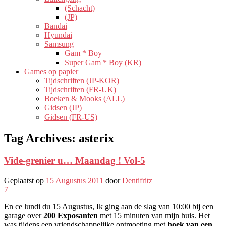
(Schacht)
(JP)
Bandai
Hyundai
Samsung
Gam * Boy
Super Gam * Boy (KR)
Games op papier
Tijdschriften (JP-KOR)
Tijdschriften (FR-UK)
Boeken & Mooks (ALL)
Gidsen (JP)
Gidsen (FR-US)
Tag Archives:
asterix
Vide-grenier u… Maandag ! Vol-5
Geplaatst op
15 Augustus 2011
door
Dentifritz
7
En ce lundi du 15 Augustus, Ik ging aan de slag van 10:00 bij een
garage over
200 Exposanten
met 15 minuten van mijn huis. Het
was tijdens een vriendschappelijke ontmoeting met
hoek van een