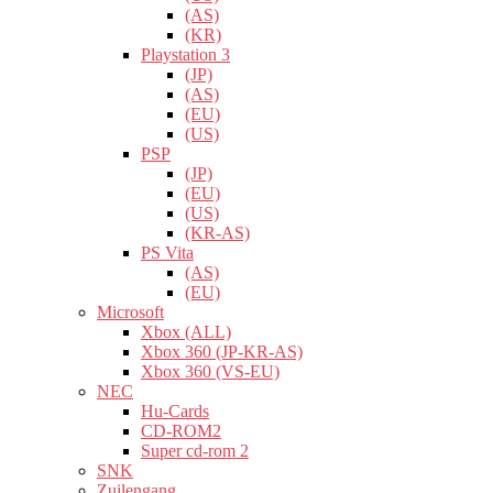
(AS)
(KR)
Playstation 3
(JP)
(AS)
(EU)
(US)
PSP
(JP)
(EU)
(US)
(KR-AS)
PS Vita
(AS)
(EU)
Microsoft
Xbox (ALL)
Xbox 360 (JP-KR-AS)
Xbox 360 (VS-EU)
NEC
Hu-Cards
CD-ROM2
Super cd-rom 2
SNK
Zuilengang