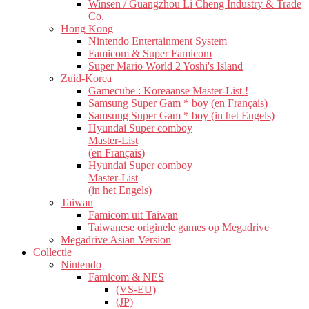
Winsen / Guangzhou Li Cheng Industry & Trade
Co.
Hong Kong
Nintendo Entertainment System
Famicom & Super Famicom
Super Mario World 2 Yoshi's Island
Zuid-Korea
Gamecube : Koreaanse Master-List !
Samsung Super Gam * boy (en Français)
Samsung Super Gam * boy (in het Engels)
Hyundai Super comboy
Master-List
(en Français)
Hyundai Super comboy
Master-List
(in het Engels)
Taiwan
Famicom uit Taiwan
Taiwanese originele games op Megadrive
Megadrive Asian Version
Collectie
Nintendo
Famicom & NES
(VS-EU)
(JP)