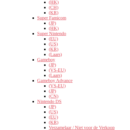
(HK)
(CH)
(KR)
Super Famicom
(JP)
(HK)
Super Nintendo
(EU)
(US)
(KR)
(Laars)
Gameboy
(JP)
(VS-EU)
(Laars)
Gameboy Advance
(VS-EU)
(JP)
(CN)
Nintendo DS
(JP)
(US)
(EU)
(KR)
Verzamelaar / Niet voor de Verkoop