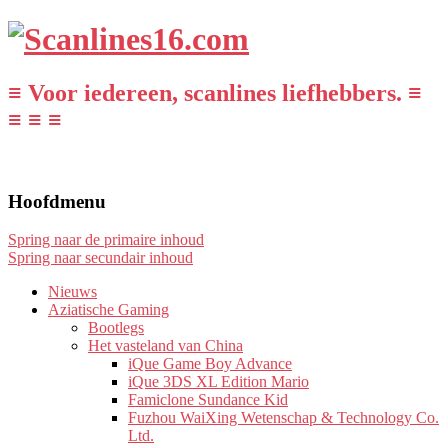
≡ Voor iedereen, scanlines liefhebbers. ≡
≡ ≡ ≡
Hoofdmenu
Spring naar de primaire inhoud
Spring naar secundair inhoud
Nieuws
Aziatische Gaming
Bootlegs
Het vasteland van China
iQue Game Boy Advance
iQue 3DS XL Edition Mario
Famiclone Sundance Kid
Fuzhou WaiXing Wetenschap & Technology Co.
Ltd.