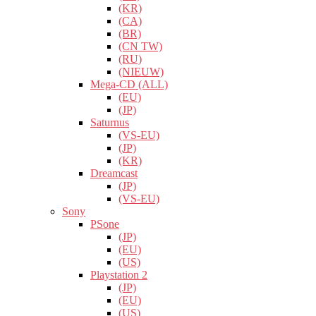
(KR)
(CA)
(BR)
(CN TW)
(RU)
(NIEUW)
Mega-CD (ALL)
(EU)
(JP)
Saturnus
(VS-EU)
(JP)
(KR)
Dreamcast
(JP)
(VS-EU)
Sony
PSone
(JP)
(EU)
(US)
Playstation 2
(JP)
(EU)
(US)