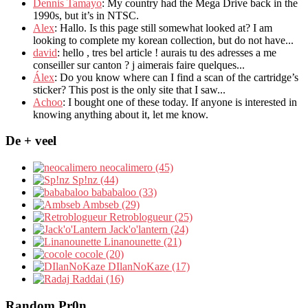
Dennis Tamayo
:
My country had the Mega Drive back in the
1990s
,
but it’s in NTSC
.
Alex
: Hallo.
Is this page still somewhat looked at
?
I am
looking to complete my korean collection
,
but do not have..
.
david
:
hello
,
tres bel article
!
aurais tu des adresses a me
conseiller sur canton
?
j aimerais faire quelques..
.
Álex
: Do you know where can I find a scan of the cartridge’s
sticker? This post is the only site that I saw...
Achoo
: I bought one of these today. If anyone is interested in
knowing anything about it, let me know.
De + veel
neocalimero (45)
Sp!nz (44)
bababaloo (33)
Ambseb (29)
Retroblogueur (25)
Jack'o'lantern (24)
Linanounette (21)
cocole (20)
DIlanNoKaze (17)
Raddai (16)
Random Pr0n