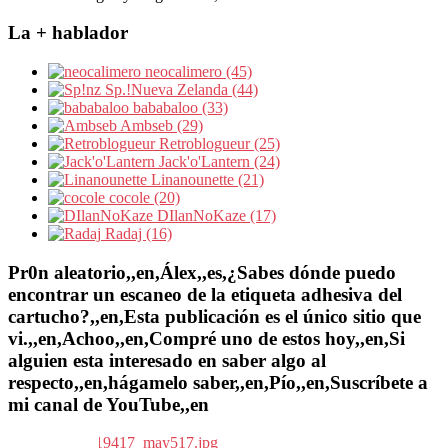
La + hablador
neocalimero (45)
Sp.!Nueva Zelanda (44)
bababaloo (33)
Ambseb (29)
Retroblogueur (25)
Jack'o'Lantern (24)
Linanounette (21)
cocole (20)
DIlanNoKaze (17)
Radaj (16)
Pr0n aleatorio,,en,Álex,,es,¿Sabes dónde puedo
encontrar un escaneo de la etiqueta adhesiva del
cartucho?,,en,Esta publicación es el único sitio que
vi.,,en,Achoo,,en,Compré uno de estos hoy,,en,Si
alguien esta interesado en saber algo al
respecto,,en,hágamelo saber,,en,Pío,,en,Suscríbete a
mi canal de YouTube,,en