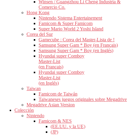
Winsen / Guangzhou Li Cheng Industria &
Comercio Co.
Hong Kong
Nintendo Sistema Entertainement
Famicom & Super Famicom
Super Mario World 2 Yoshi Island
Corea del Sur
Gamecube : Corea del Master-Lista de !
Samsung Super Gam * Boy (en Français)
Samsung Super Gam * Boy (en Inglés)
Hyundai super Comboy
Master-List
(en Français)
Hyundai super Comboy
Master-List
(en Inglés)
Taiwan
Famicom de Taiwán
Taiwaneses juegos originales sobre Megadrive
Megadrive Asian Version
Colección
Nintendo
Famicom & NES
(EE.UU. y la UE)
(JP)