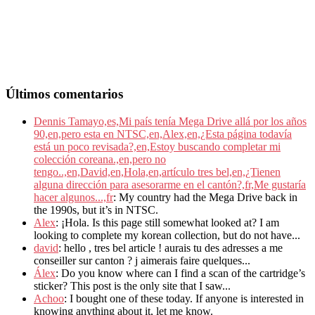
Últimos comentarios
Dennis Tamayo,es,Mi país tenía Mega Drive allá por los años
90,en,pero esta en NTSC,en,Alex,en,¿Esta página todavía
está un poco revisada?,en,Estoy buscando completar mi
colección coreana.,en,pero no
tengo..,en,David,en,Hola,en,artículo tres bel,en,¿Tienen
alguna dirección para asesorarme en el cantón?,fr,Me gustaría
hacer algunos...,fr
: My country had the Mega Drive back in
the 1990s, but it’s in NTSC.
Alex
: ¡Hola. Is this page still somewhat looked at? I am
looking to complete my korean collection, but do not have...
david
: hello , tres bel article ! aurais tu des adresses a me
conseiller sur canton ? j aimerais faire quelques...
Álex
: Do you know where can I find a scan of the cartridge’s
sticker? This post is the only site that I saw...
Achoo
: I bought one of these today. If anyone is interested in
knowing anything about it, let me know.