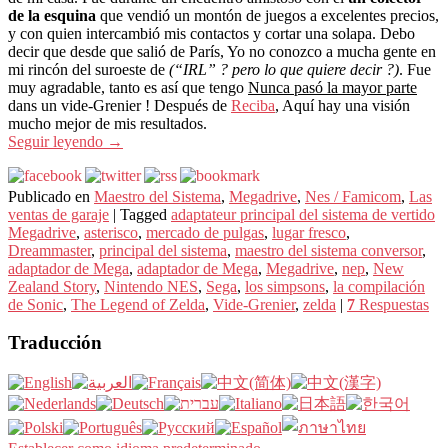
de la esquina
que vendió un montón de juegos a excelentes precios,
y con quien intercambió mis contactos y cortar una solapa. Debo
decir que desde que salió de París, Yo no conozco a mucha gente en
mi rincón del suroeste de
(“IRL” ? pero lo que quiere decir ?)
. Fue
muy agradable, tanto es así que tengo
Nunca pasó la mayor parte
dans un vide-Grenier ! Después de
Reciba
, Aquí hay una visión
mucho mejor de mis resultados.
Seguir leyendo
→
Publicado en
Maestro del Sistema
,
Megadrive
,
Nes / Famicom
,
Las
ventas de garaje
|
Tagged
adaptateur principal del sistema de vertido
Megadrive
,
asterisco
,
mercado de pulgas
,
lugar fresco
,
Dreammaster
,
principal del sistema
,
maestro del sistema conversor
,
adaptador de Mega
,
adaptador de Mega
,
Megadrive
,
nep
,
New
Zealand Story
,
Nintendo NES
,
Sega
,
los simpsons
,
la compilación
de Sonic
,
The Legend of Zelda
,
Vide-Grenier
,
zelda
|
7
Respuestas
Traducción