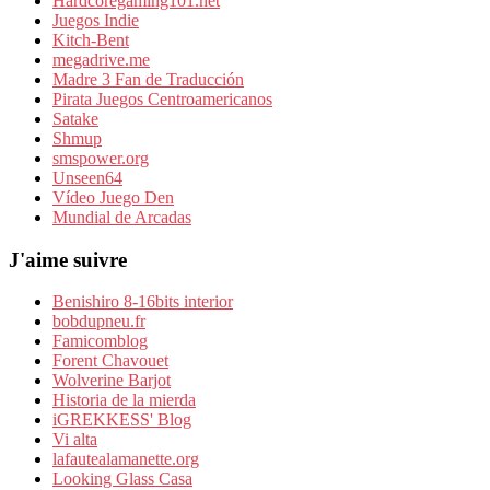
Hardcoregaming101.net
Juegos Indie
Kitch-Bent
megadrive.me
Madre 3 Fan de Traducción
Pirata Juegos Centroamericanos
Satake
Shmup
smspower.org
Unseen64
Vídeo Juego Den
Mundial de Arcadas
J'aime suivre
Benishiro 8-16bits interior
bobdupneu.fr
Famicomblog
Forent Chavouet
Wolverine Barjot
Historia de la mierda
iGREKKESS' Blog
Vi alta
lafautealamanette.org
Looking Glass Casa