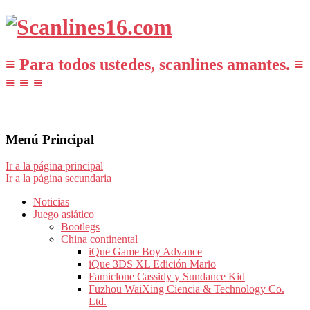
≡ Para todos ustedes, scanlines amantes. ≡
≡ ≡ ≡
Menú Principal
Ir a la página principal
Ir a la página secundaria
Noticias
Juego asiático
Bootlegs
China continental
iQue Game Boy Advance
iQue 3DS XL Edición Mario
Famiclone Cassidy y Sundance Kid
Fuzhou WaiXing Ciencia & Technology Co.
Ltd.