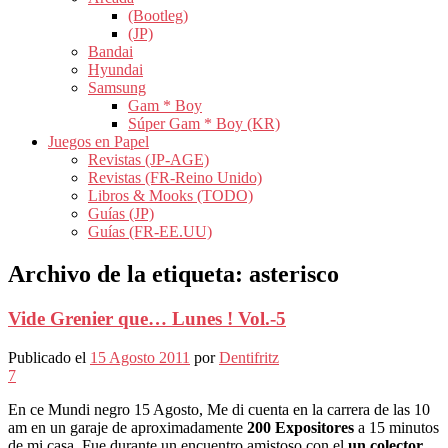
(Bootleg)
(JP)
Bandai
Hyundai
Samsung
Gam * Boy
Súper Gam * Boy (KR)
Juegos en Papel
Revistas (JP-AGE)
Revistas (FR-Reino Unido)
Libros & Mooks (TODO)
Guías (JP)
Guías (FR-EE.UU)
Archivo de la etiqueta:
asterisco
Vide Grenier que… Lunes ! Vol.-5
Publicado el
15 Agosto 2011
por
Dentifritz
7
En ce Mundi negro 15 Agosto, Me di cuenta en la carrera de las 10
am en un garaje de aproximadamente
200 Expositores
a 15 minutos
de mi casa. Fue durante un encuentro amistoso con el
un colector