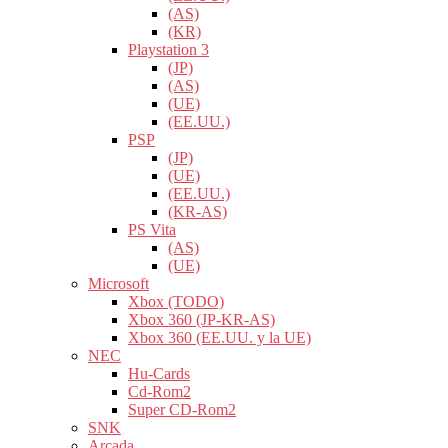
(AS)
(KR)
Playstation 3
(JP)
(AS)
(UE)
(EE.UU.)
PSP
(JP)
(UE)
(EE.UU.)
(KR-AS)
PS Vita
(AS)
(UE)
Microsoft
Xbox (TODO)
Xbox 360 (JP-KR-AS)
Xbox 360 (EE.UU. y la UE)
NEC
Hu-Cards
Cd-Rom2
Super CD-Rom2
SNK
Arcada