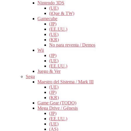
Nintendo 3DS
(UE)
(iQue & TW)
Gamecube
(JP)
(EE.UU.)
(UE)
(KR)
No para reventa / Demos
Wii
(JP)
(UE)
(EE.UU.)
Juego & Ver
Sega
Maestro del Sistema / Mark III
(UE)
(JP)
(KR)
Game Gear (TODO)
Mega Drive / Génesis
(JP)
(EE.UU.)
(UE)
(AS)