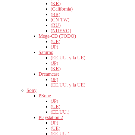
(KR)
(California)
(BR)
(CN TW)
(RU)
(NUEVO)
Mega-CD (TODO)
(UE)
(JP)
Saturno
(EE.UU. y la UE)
(JP)
(KR)
Dreamcast
(JP)
(EE.UU. y la UE)
Sony
PSone
(JP)
(UE)
(EE.UU.)
Playstation 2
(JP)
(UE)
(EE.UU.)