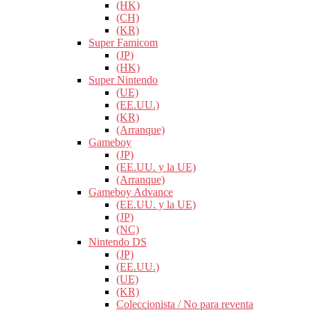
(HK)
(CH)
(KR)
Super Famicom
(JP)
(HK)
Super Nintendo
(UE)
(EE.UU.)
(KR)
(Arranque)
Gameboy
(JP)
(EE.UU. y la UE)
(Arranque)
Gameboy Advance
(EE.UU. y la UE)
(JP)
(NC)
Nintendo DS
(JP)
(EE.UU.)
(UE)
(KR)
Coleccionista / No para reventa