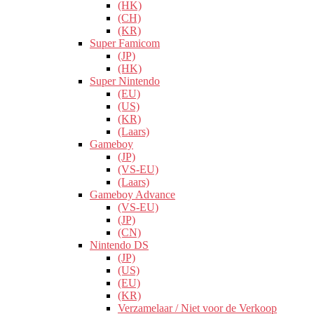
(HK)
(CH)
(KR)
Super Famicom
(JP)
(HK)
Super Nintendo
(EU)
(US)
(KR)
(Laars)
Gameboy
(JP)
(VS-EU)
(Laars)
Gameboy Advance
(VS-EU)
(JP)
(CN)
Nintendo DS
(JP)
(US)
(EU)
(KR)
Verzamelaar / Niet voor de Verkoop