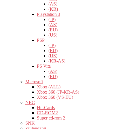
(AS)
(KR)
Playstation 3
(JP)
(AS)
(EU)
(US)
PSP
(JP)
(EU)
(US)
(KR-AS)
PS Vita
(AS)
(EU)
Microsoft
Xbox (ALL)
Xbox 360 (JP-KR-AS)
Xbox 360 (VS-EU)
NEC
Hu-Cards
CD-ROM2
Super cd-rom 2
SNK
Zuilengang