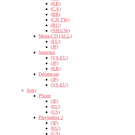
(KR)
(CA)
(BR)
(CN TW)
(RU)
(NIEUW)
Mega-CD (ALL)
(EU)
(JP)
Saturnus
(VS-EU)
(JP)
(KR)
Dreamcast
(JP)
(VS-EU)
Sony
PSone
(JP)
(EU)
(US)
Playstation 2
(JP)
(EU)
(US)