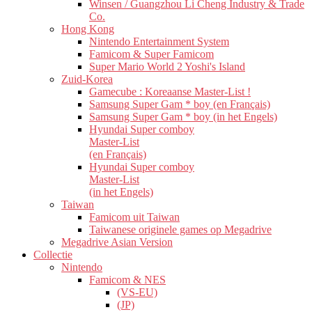
Winsen / Guangzhou Li Cheng Industry & Trade
Co.
Hong Kong
Nintendo Entertainment System
Famicom & Super Famicom
Super Mario World 2 Yoshi's Island
Zuid-Korea
Gamecube : Koreaanse Master-List !
Samsung Super Gam * boy (en Français)
Samsung Super Gam * boy (in het Engels)
Hyundai Super comboy
Master-List
(en Français)
Hyundai Super comboy
Master-List
(in het Engels)
Taiwan
Famicom uit Taiwan
Taiwanese originele games op Megadrive
Megadrive Asian Version
Collectie
Nintendo
Famicom & NES
(VS-EU)
(JP)