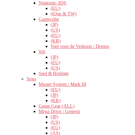
Nintendo 3DS
(EU)
(iQue & TW)
Gamecube
(JP)
(US)
(EU)
(KR)
Niet voor de Verkoop / Demos
Wii
(JP)
(EU)
(US)
Spel & Horloge
Sega
Master System / Mark III
(EU)
(JP)
(KR)
Game Gear (ALL)
Mega Drive / Genesis
(JP)
(US)
(EU)
(AS)