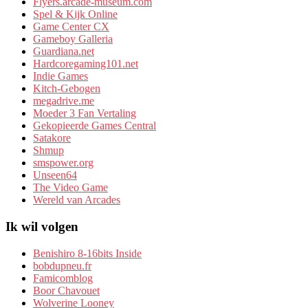
Flyers.arcade-museum.com
Spel & Kijk Online
Game Center CX
Gameboy Galleria
Guardiana.net
Hardcoregaming101.net
Indie Games
Kitch-Gebogen
megadrive.me
Moeder 3 Fan Vertaling
Gekopieerde Games Central
Satakore
Shmup
smspower.org
Unseen64
The Video Game
Wereld van Arcades
Ik wil volgen
Benishiro 8-16bits Inside
bobdupneu.fr
Famicomblog
Boor Chavouet
Wolverine Looney