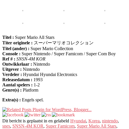
Titel :
Super Mario All Stars
Titer originele :
スーパーマリオコレクション
Titel (ander) :
Super Mario Collection
Console :
Super Nintendo / Super Famicom / Super Com Boy
Ref # :
SNSN-4M KOR
Ontwikkelaar :
Nintendo
Uitgever :
Nintendo
Verdeler :
Hyundai Hyundai Electronics
Releasedatum :
1993
Aantal spelers :
1-2
Genre(s) :
Platform
Extra(s) :
Engels spel.
Dit bericht is geplaatst in en gelabeld
Hyundai
,
Korea
,
nintendo
,
snes
,
SNSN-4M KOR
,
Super Famicom
,
Super Mario All Stars
,