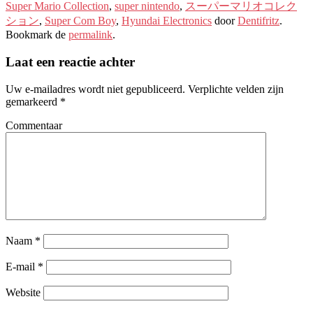
Super Mario Collection
,
super nintendo
,
スーパーマリオコレク
ション
,
Super Com Boy
,
Hyundai Electronics
door
Dentifritz
.
Bookmark de
permalink
.
Laat een reactie achter
Uw e-mailadres wordt niet gepubliceerd.
Verplichte velden zijn
gemarkeerd
*
Commentaar
Naam
*
E-mail
*
Website