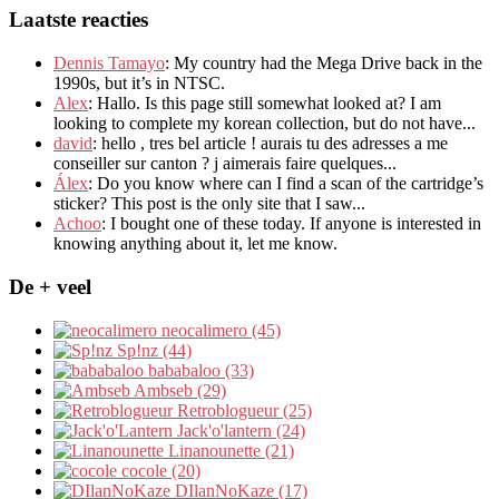
Laatste reacties
Dennis Tamayo
:
My country had the Mega Drive back in the
1990s
,
but it’s in NTSC
.
Alex
: Hallo.
Is this page still somewhat looked at
?
I am
looking to complete my korean collection
,
but do not have..
.
david
:
hello
,
tres bel article
!
aurais tu des adresses a me
conseiller sur canton
?
j aimerais faire quelques..
.
Álex
: Do you know where can I find a scan of the cartridge’s
sticker? This post is the only site that I saw...
Achoo
: I bought one of these today. If anyone is interested in
knowing anything about it, let me know.
De + veel
neocalimero (45)
Sp!nz (44)
bababaloo (33)
Ambseb (29)
Retroblogueur (25)
Jack'o'lantern (24)
Linanounette (21)
cocole (20)
DIlanNoKaze (17)