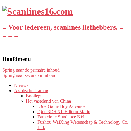
≡ Voor iedereen, scanlines liefhebbers. ≡
≡ ≡ ≡
Hoofdmenu
Spring naar de primaire inhoud
Spring naar secundair inhoud
Nieuws
Aziatische Gaming
Bootlegs
Het vasteland van China
iQue Game Boy Advance
iQue 3DS XL Edition Mario
Famiclone Sundance Kid
Fuzhou WaiXing Wetenschap & Technology Co.
Ltd.