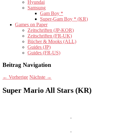
Hyundai
Samsung
Gam Boy *
Super-Gam Boy * (KR)
Games on Paper
Zeitschriften (JP-KOR)
Zeitschriften (FR-UK)
Bücher & Mooks (ALL)
Guides (JP)
Guides (FR-US)
Beitrag Navigation
←
Vorherige
Nächste
→
Super Mario All Stars (KR)