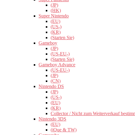
(JP)
(HK)
Super Nintendo
(EU)
(US-)
(KR)
(Starten Sie)
Gameboy
(JP)
(US-EU-)
(Starten Sie)
Gameboy Advance
(US-EU-)
(JP)
(CN)
Nintendo DS
(JP)
(US-)
(EU)
(KR)
Collector / Nicht zum Weiterverkauf bestim
Nintendo 3DS
(EU)
(iQue & TW)