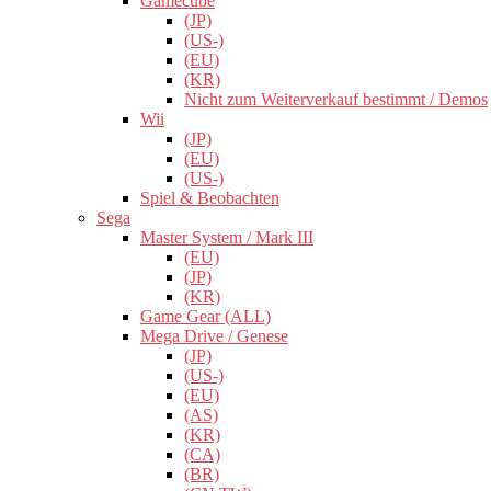
Gamecube
(JP)
(US-)
(EU)
(KR)
Nicht zum Weiterverkauf bestimmt / Demos
Wii
(JP)
(EU)
(US-)
Spiel & Beobachten
Sega
Master System / Mark III
(EU)
(JP)
(KR)
Game Gear (ALL)
Mega Drive / Genese
(JP)
(US-)
(EU)
(AS)
(KR)
(CA)
(BR)