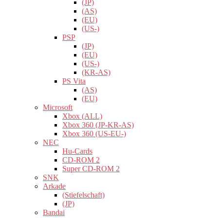
(JP)
(AS)
(EU)
(US-)
PSP
(JP)
(EU)
(US-)
(KR-AS)
PS Vita
(AS)
(EU)
Microsoft
Xbox (ALL)
Xbox 360 (JP-KR-AS)
Xbox 360 (US-EU-)
NEC
Hu-Cards
CD-ROM 2
Super CD-ROM 2
SNK
Arkade
(Stiefelschaft)
(JP)
Bandai