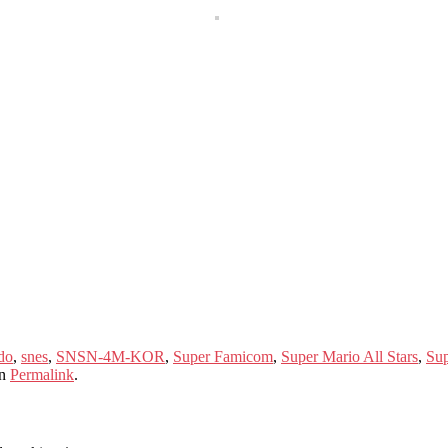
do
,
snes
,
SNSN-4M-KOR
,
Super Famicom
,
Super Mario All Stars
,
Sup
rn
Permalink
.