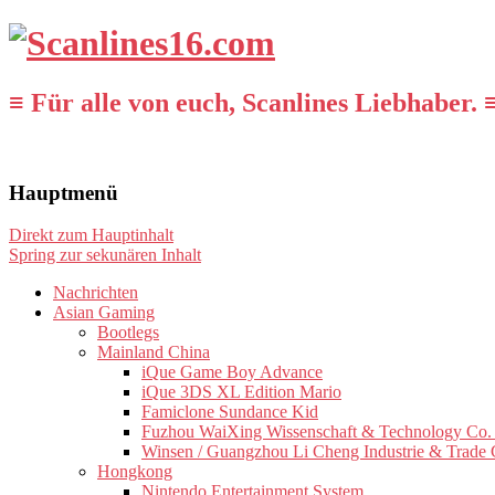
≡ Für alle von euch, Scanlines Liebhaber. 
Hauptmenü
Direkt zum Hauptinhalt
Spring zur sekunären Inhalt
Nachrichten
Asian Gaming
Bootlegs
Mainland China
iQue Game Boy Advance
iQue 3DS XL Edition Mario
Famiclone Sundance Kid
Fuzhou WaiXing Wissenschaft & Technology Co. 
Winsen / Guangzhou Li Cheng Industrie & Trade 
Hongkong
Nintendo Entertainment System