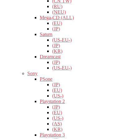
(CN TW)
(RU)
(NEU)
Mega-CD (ALL)
(EU)
(JP)
Saturn
(US-EU-)
(JP)
(KR)
Dreamcast
(JP)
(US-EU-)
Sony
PSone
(JP)
(EU)
(US-)
Playstation 2
(JP)
(EU)
(US-)
(AS)
(KR)
Playstation 3