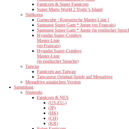
Famicom & Super Famicom
Super Mario World 2 Yoshi 's Island
Südkorea
Gamecube : Koreanische Master-Liste !
Samsung Super Gam * Junge (en Français)
Samsung Super Gam * Junge (in englischer Sprac
Hyundai Super-Comboy
Master-Liste
(en Français)
Hyundai Super-Comboy
Master-Liste
(in englischer Sprache)
Taiwan
Famicom aus Taiwan
Taiwanese Original-Spiele auf Megadrive
Megadrive asiatischen Version
Sammlung
Nintendo
Famicom & NES
(US-EU-)
(JP)
(HK)
(CH)
(KR)
Super Famicom